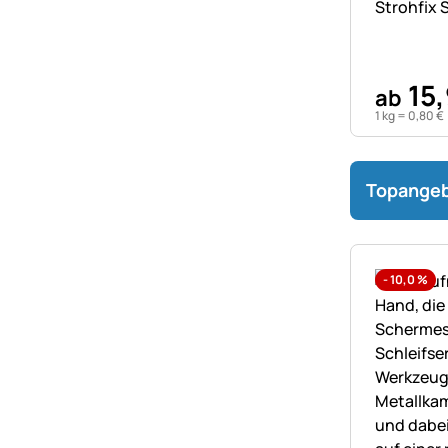
Strohfix S
15
,
ab
1 kg =
0
,
80
€
Topange
-
10,0
%