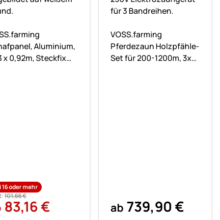
ch keine Bewertungen abgegeben
Noch keine Bewertungen ab
SS.farming
VOSS.farming
hafpanel, Aluminium,
Pferdezaun Holzpfähle-
3 x 0,92m, Steckfix
Set für 200-1200m, 3x
hafhorde
Reihen Band mit 200cm
Holzpfählen
)
i 16 oder mehr
t:
101
,
66
€
83
,
16
€
739
,
90
€
b
ab