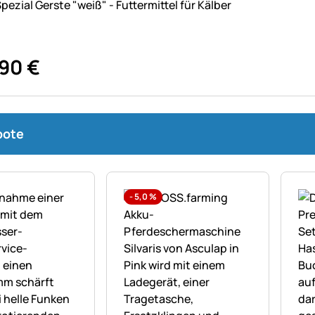
pezial Gerste "weiß" - Futtermittel für Kälber
90
€
bote
-
5,0
%