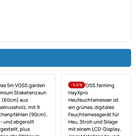
-
5,0
%