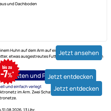
 Haus und Dachboden
Jetzt ansehen
nur
bis zu
bis
-7
*
31.08.2026,
%
xenmatten und Paddockplatten
Jetzt entdecken
13
Uhr
ell und einfach verlegt
Jetzt entdecken
31.08.2026, 13 Uhr.