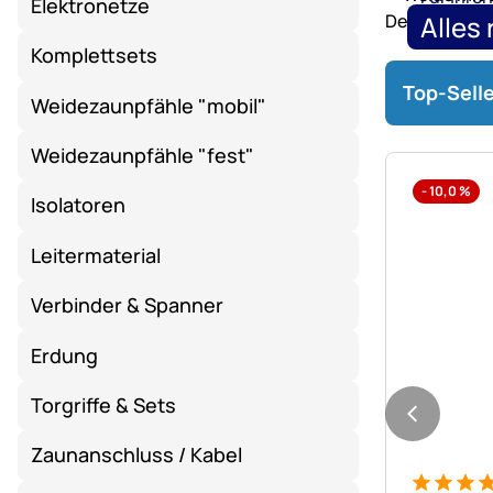
Elektronetze
Heuraufen
Alles
und
Komplettsets
Hühnerhaltu
Roundpe
Top-Selle
-
Weidezaunpfähle "mobil"
bis
31.08.2026,
Weidezaunpfähle "fest"
13
-
10,0
%
Isolatoren
Uhr
bis
Leitermaterial
zu
-15%.
Verbinder & Spanner
Erdung
Torgriffe & Sets
Zaunanschluss / Kabel