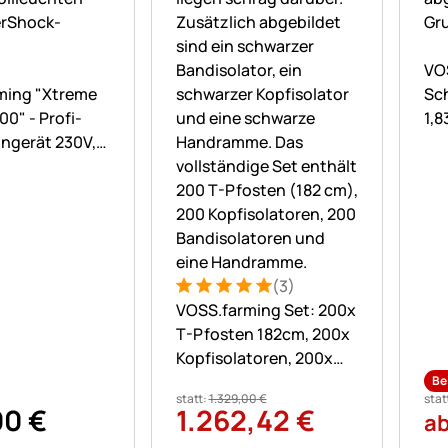
No
VO
ne Bewertungen abgegeben
ming "Xtreme
Sc
00" - Profi-
1,8
ngerät 230V,
Sc
k, 20 Joule
(3)
Bewertung: 5 von 5 (3 Bewertungen
3 Bewertungen
VOSS.farming Set: 200x
T-Pfosten 182cm, 200x
Kopfisolatoren, 200x
Bandisolatoren und
Be
statt:
1.329
,
00
€
stat
Handramme
90
€
1.262
,
42
€
a