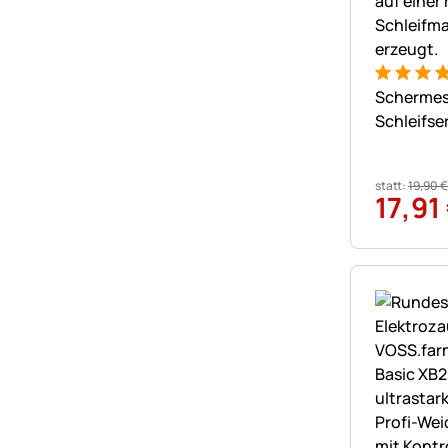
Bewertung
1 Bewert
Schermes
Schleifse
statt:
19
,
90
€
17
,
91