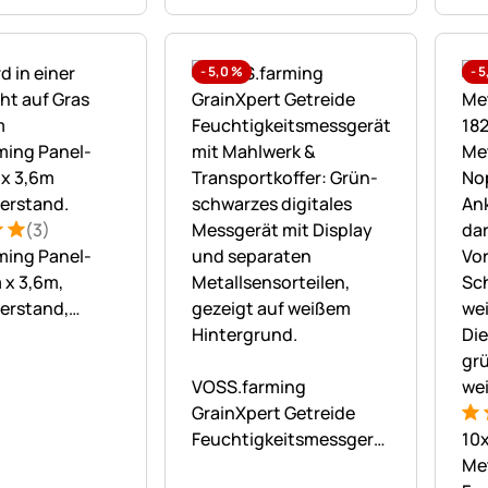
-
5,0
%
-
5
(3)
: 5 von 5 (3 Bewertungen)
ungen
ming Panel-
 x 3,6m,
erstand,
t
Noch keine Bewertungen abgegebe
VOSS.farming
GrainXpert Getreide
Bew
15
Feuchtigkeitsmessgerät
10
mit Mahlwerk &
Met