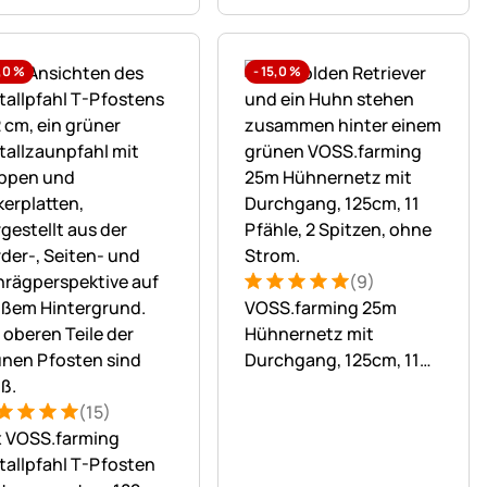
,0
%
-
15,0
%
(9)
Bewertung: 5 von 5 (9 Bewer
9 Bewertungen
VOSS.farming 25m
Hühnernetz mit
Durchgang, 125cm, 11
n
Pfähle, 2 Spitzen, grün,
(15)
ohne Strom
ertung: 5 von 5 (15 Bewertungen)
 Bewertungen
x VOSS.farming
allpfahl T-Pfosten