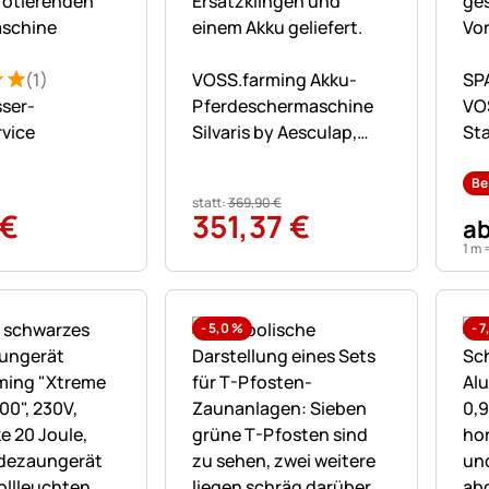
Noch keine Bewertungen abgegebe
No
(1)
VOSS.farming Akku-
SP
: 5 von 5 (1 Bewertungen)
ung
ser-
Pferdeschermaschine
VO
rvice
Silvaris by Aesculap,
St
rosa + 1x Akku
aus
mi
Be
statt:
369
,
90
€
90
€
351
,
37
€
a
1 m 
-
5,0
%
-
7