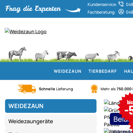
Kundenservice:
048
Fachberatung:
048
WEIDEZAUN
TIERBEDARF
HAU
Schnelle
Lieferung
Mehr als
750.000
Weidezaun.info ist Experte für ele
bi
WEIDEZAUN
-
Mega
Saison-
Belas
Weidezaungeräte
Schlussverka
Weidezaun,
Für Ihre