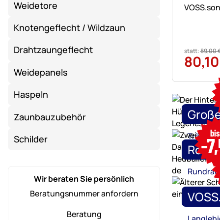
Bewertung
135 Bewe
Weidetore
VOSS.soni
Knotengeflecht / Wildzaun
Drahtzaungeflecht
statt:
89
,
00
80
,
10
Weidepanels
Haspeln
Große
Zaunbauzubehör
bi
Tränken,
-7
Schilder
Robus
Rundrau
Wir beraten Sie persönlich
Beratungsnummer anfordern
VOSS.
Beratung
Langlebi