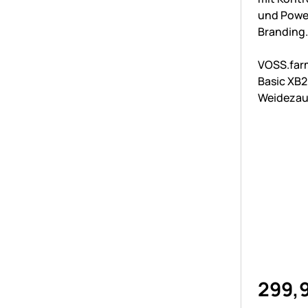
Noch kei
VOSS.far
Basic XB2
Weidezau
Ultra star
299
,