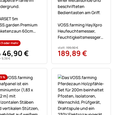
n
ch keine Bewertungen abgegeben
ARSET 5m
Noch keine Bewertungen ab
SS.garden Premium
VOSS.farming HayXpro
aketenzaun 60cm
Heufeuchtemesser,
 Haselnuss, 3-4cm,
Feuchtigkeitsmessgerät
t 9 Buchenpfählen
für Heu, Stroh und
i 3 oder mehr
statt:
199
,
90
€
cm
Silage
46
,
90
€
189
,
89
€
b
=
9
,
38
€
,5
%