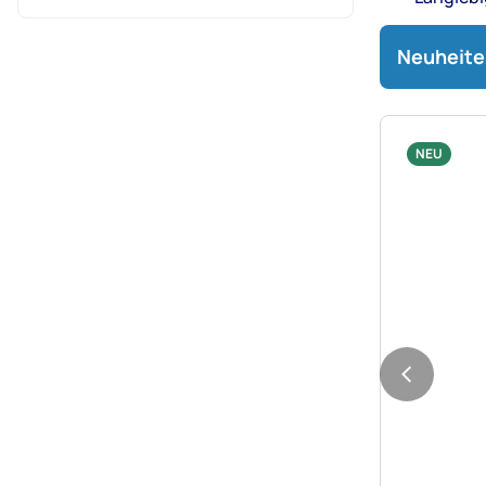
Neuheite
NEU
Noch kei