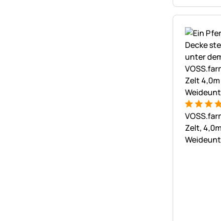
Bewertung
3 Bewert
VOSS.far
Zelt, 4,0m
Weideunt
Weidezel