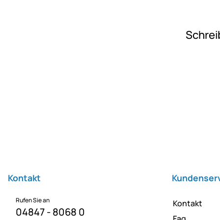
Schrei
Fußzeile
Kontakt
Kundenser
Rufen Sie an
Kontakt
04847 - 8068 0
Faq