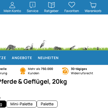
öffnen
öffnen
Mein
Konto
Service
Ratgeber
Favoriten
Warenkorb
TZE
ANGEBOTE
NEUHEITEN
elle
Mehr als
750.000
30-tägiges
erung
Kunden
Widerrufsrecht
 Pferde & Geflügel, 20kg
e
g
Mini-Palette
Palette