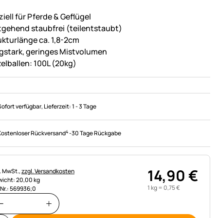
iell für Pferde & Geflügel
tgehend staubfrei (teilentstaubt)
ukturlänge ca. 1,8-2cm
gstark, geringes Mistvolumen
zelballen: 100L (20kg)
Sofort verfügbar
, Lieferzeit:
1 - 3 Tage
4
Kostenloser Rückversand
-
30 Tage Rückgabe
14
,
90
€
uerhinweis:
l. MwSt.,
zzgl. Versandkosten
icht: 20,00 kg
1 kg =
0
,
75
€
.Nr.: 569936;0