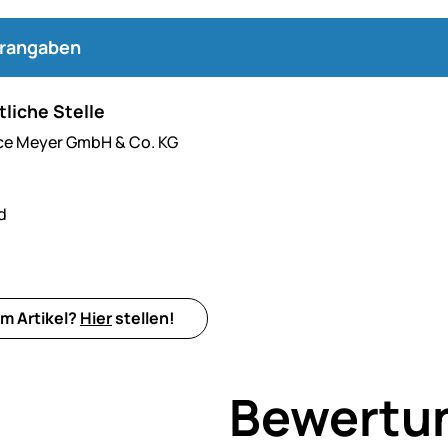
erangaben
liche Stelle
ce Meyer GmbH & Co. KG
d
m Artikel?
Hier
stellen!
Bewertu