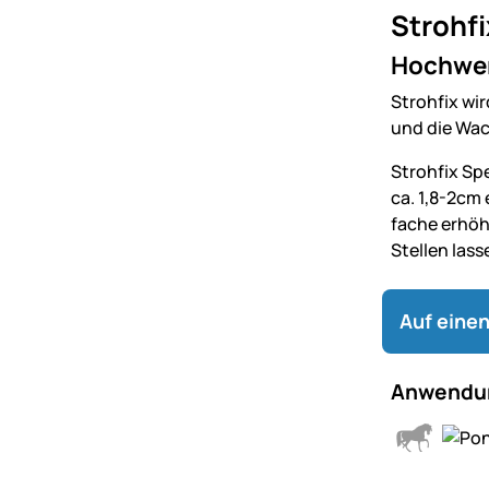
Strohfi
Hochwer
Strohfix wi
und die Wac
Strohfix Spe
ca. 1,8-2cm
fache erhöh
Stellen las
Auf einen
Anwendun