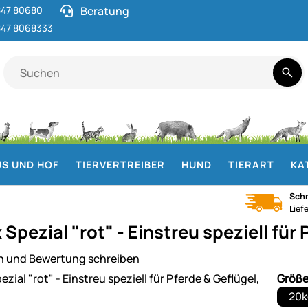
47 80680
Beratung
47 8068333
S UND HOF
TIERVERTREIBER
HUND
TIERART
KA
Schn
Lief
 Spezial "rot" - Einstreu speziell für
n und Bewertung schreiben
ie
Größ
20k