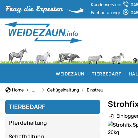
Kundenservice:
048
Fachberatung:
048
WEIDEZAUN
TIERBEDARF
HAU
Tierbedarf
Home
...
Geflügelhaltung
Einstreu
Strohfix
TIERBEDARF
Einlogge
Pferdehaltung
Produktgaler
Schafhaltung