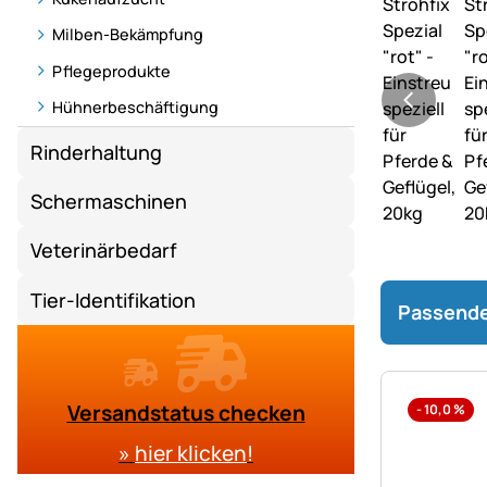
Milben-Bekämpfung
Pflegeprodukte
Hühnerbeschäftigung
Rinderhaltung
Schermaschinen
Veterinärbedarf
Tier-Identifikation
Passende
Versandstatus checken
-
10,0
%
»
hier klicken
!