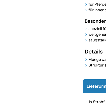
für Pferd
für Innen
Besonder
speziell f
weitgehen
saugstark
Details
Menge wäh
Strukturl
Lieferum
1x Strohfi