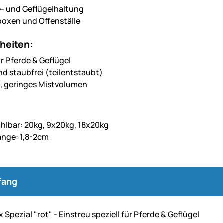
e- und Geflügelhaltung
boxen und Offenställe
heiten:
ür Pferde & Geflügel
d staubfrei (teilentstaubt)
, geringes Mistvolumen
lbar: 20kg, 9x20kg, 18x20kg
änge: 1,8-2cm
fang
x Spezial "rot" - Einstreu speziell für Pferde & Geflügel