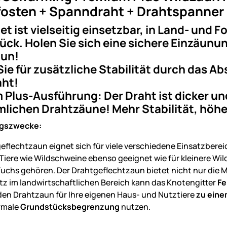
pfosten + Spanndraht + Drahtspanner
et ist vielseitig einsetzbar, in Land- und
ck. Holen Sie sich eine sichere Einzäunung
un!
ie für zusätzliche Stabilität durch das 
aht!
Plus-Ausführung: Der Draht ist dicker und
ichen Drahtzäune! Mehr Stabilität, höhe
gszwecke:
eflechtzaun eignet sich für viele verschiedene Einsatzberei
 Tiere wie Wildschweine ebenso geeignet wie für kleinere W
uchs gehören. Der Drahtgeflechtzaun bietet nicht nur die M
tz im landwirtschaftlichen Bereich kann das Knotengitter
Fe
den Drahtzaun für Ihre eigenen Haus- und Nutztiere
zu ein
rmale
Grundstücksbegrenzung
nutzen.
: