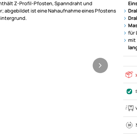
Ein
Dra
Dra
Mas
für
mit
lan