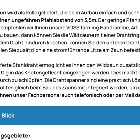
n wird als Rolle geliefert, die beim Aufbau einfach und schn
einen ungefähren Pfahlabstand von 3,5m
. Der geringe Pfah
 empfehlen wir Ihnen unsere VOSS.farming Handramme, Art.N
u bauen, dann können Sie die Wildzäune mit einer Drahtringz
 dem Draht hindurch kriechen, können Sie den unteren Draht
llen Sie zusätzlich eine stromführende Litze am Zaun befestig
eferte Stahldraht ermöglicht es Ihnen den Wildzaun zusätzli
ttig in das Knotengeflecht eingezogen werden. Dies macht e
urch zu schlüpfen. Die Drahtspanner sind eine praktisch L
 sollten gleich beim Bau des Zauns mit integriert werden, um
 Ihnen unser Fachpersonal auch telefonisch oder per Mail 
 Blick
gsgebiete: