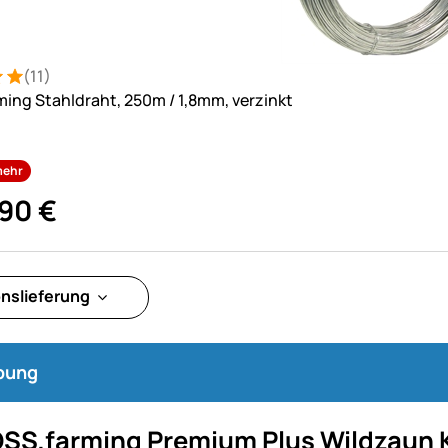
(11)
: 5 von 5 (11 Bewertungen)
tungen
ing Stahldraht, 250m / 1,8mm, verzinkt
mehr
90
€
onslieferung
bung
SS.farming Premium Plus Wildzaun K