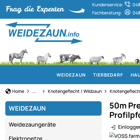
Kundenservice:
048
Fachberatung:
048
WEIDEZAUN
TIERBEDARF
HAU
Weidezaun
Home
...
Knotengeflecht / Wildzaun
Knotengeflech
50m Pre
WEIDEZAUN
Profilp
Weidezaungeräte
Einlogge
Produktgaler
Elektronetze