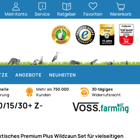
öffnen
öffnen
Mein
Konto
Service
Ratgeber
Favoriten
Warenkorb
TZE
ANGEBOTE
NEUHEITEN
elle
Mehr als
750.000
30-tägiges
erung
Kunden
Widerrufsrecht
0/15/30+ Z-
ktisches Premium Plus Wildzaun Set für vielseitigen