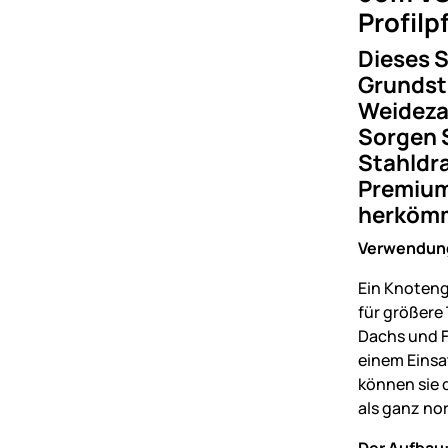
Profil
Dieses S
Grundstü
Weideza
Sorgen S
Stahldr
Premium 
herkömml
Verwendun
Ein Knoteng
für größere
Dachs und F
einem Einsa
können sie 
als ganz no
Der Aufbau