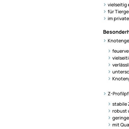
vielseiti
für Tierg
im privat
Besonderh
Knotenge
feuerve
vielseit
verläss
untersc
Knotenp
Z-Profilp
stabile
robust 
geringe
mit Qua