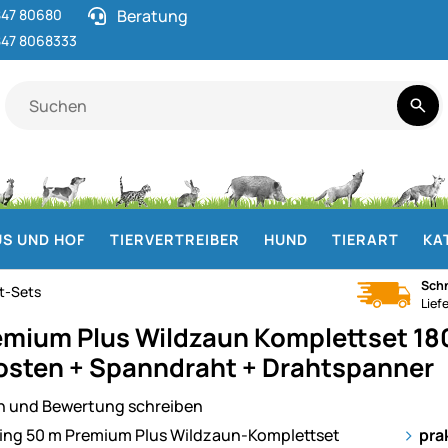
47 80680
Beratung
47 8068333
S UND HOF
TIERVERTREIBER
HUND
TIERART
KA
Schn
t-Sets
Lief
mium Plus Wildzaun Komplettset 18
fosten + Spanndraht + Drahtspanner
n und Bewertung schreiben
ie
pra