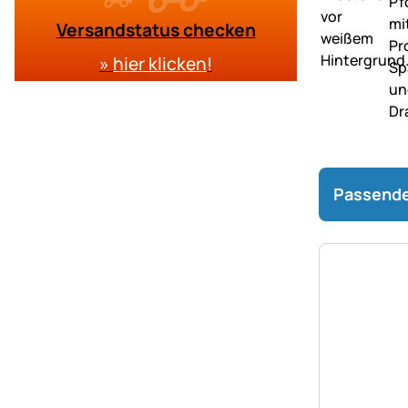
Versandstatus checken
»
hier klicken
!
Passende