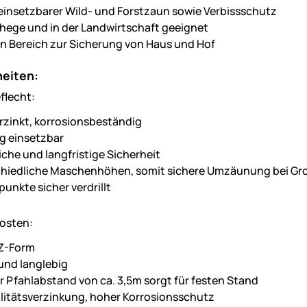
g einsetzbarer Wild- und Forstzaun sowie Verbissschutz
ehege und in der Landwirtschaft geeignet
en Bereich zur Sicherung von Haus und Hof
eiten:
flecht:
rzinkt, korrosionsbeständig
ig einsetzbar
liche und langfristige Sicherheit
hiedliche Maschenhöhen, somit sichere Umzäunung bei Gro
unkte sicher verdrillt
fosten:
 Z-Form
und langlebig
r Pfahlabstand von ca. 3,5m sorgt für festen Stand
litätsverzinkung, hoher Korrosionsschutz