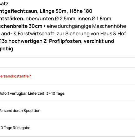
satz
htgeflechtzaun, Länge 50m , Höhe 180
htstärken:
oben/unten Ø 2,5mm, innen Ø 1,8mm
chenbreite 30cm
+ eine durchgängige Maschenhöhe
 Land- & Forstwirtschaft, zur Sicherung von Haus & Hof
13x hochwertigen Z-Profilpfosten, verzinkt und
glebig
versandkostenfrei*
Sofort verfügbar
, Lieferzeit:
3 - 10 Tage
Versand durch Spedition
30 Tage Rückgabe