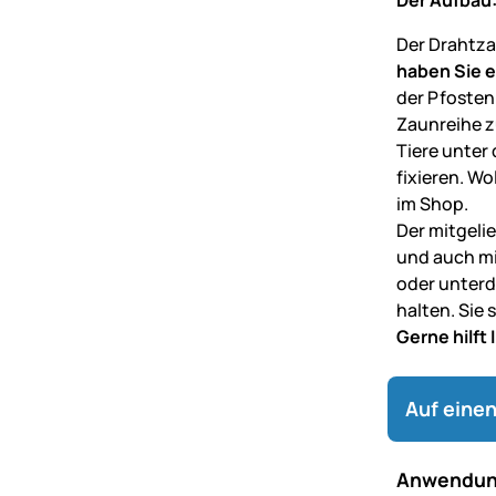
Der Drahtzau
haben Sie 
der Pfosten
Zaunreihe z
Tiere unter
fixieren. Wo
im Shop.
Der mitgeli
und auch mi
oder unterd
halten. Sie
Gerne hilft
Auf einen
Anwendun