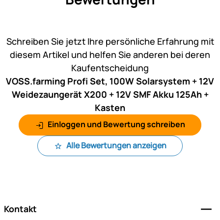
Noch keine Bewertungen ab
Schreiben Sie jetzt Ihre persönliche Erfahrung mit
diesem Artikel und helfen Sie anderen bei deren
Kaufentscheidung
VOSS.farming Profi Set, 100W Solarsystem + 12V
Weidezaungerät X200 + 12V SMF Akku 125Ah +
Kasten
Einloggen und Bewertung schreiben
Alle Bewertungen anzeigen
Fußzeile
Kontakt