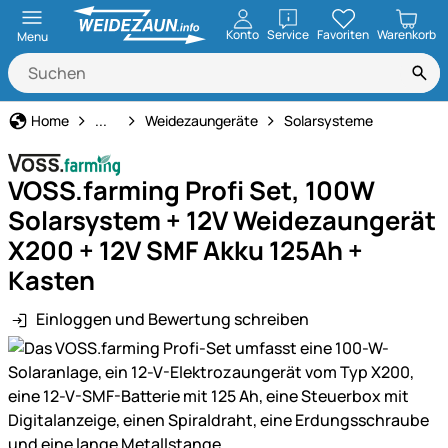
öffnen
Konto
Service
Favoriten
Warenkorb
Menu
Weidezaun
Home
...
Weidezaungeräte
Solarsysteme
VOSS.farming Profi Set, 100W
Solarsystem + 12V Weidezaungerät
X200 + 12V SMF Akku 125Ah +
Kasten
Einloggen und Bewertung schreiben
Produktgalerie