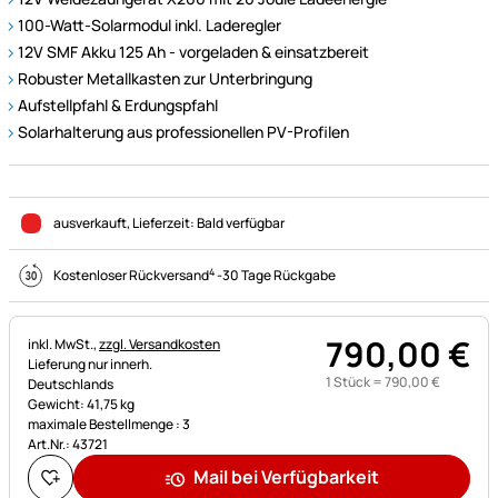
100-Watt-Solarmodul inkl. Laderegler
12V SMF Akku 125 Ah - vorgeladen & einsatzbereit
Robuster Metallkasten zur Unterbringung
Aufstellpfahl & Erdungspfahl
Solarhalterung aus professionellen PV-Profilen
ausverkauft
, Lieferzeit:
Bald verfügbar
4
Kostenloser Rückversand
-
30 Tage Rückgabe
790
,
00
€
Steuerhinweis:
inkl. MwSt.,
zzgl. Versandkosten
Lieferung nur innerh.
1 Stück =
790
,
00
€
Deutschlands
Gewicht: 41,75 kg
maximale Bestellmenge : 3
Art.Nr.: 43721
Mail bei Verfügbarkeit