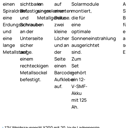
12V Weidezaungerät X200 mit 20 Joule Ladeenergie