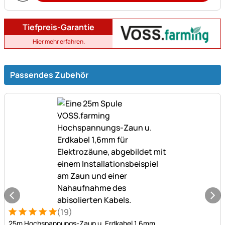
Tiefpreis-Garantie
Hier mehr erfahren.
Passendes Zubehör
(19)
Bewertung: 5 von 5 (19 Bewertungen)
19 Bewertungen
25m Hochspannungs-Zaun u. Erdkabel 1,6mm