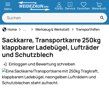
öffnen
Konto
Service
Favoriten
Warenkorb
Menu
Haus und Hof
Home
...
Werkzeug & Werkstatt
Transporthilfen
Sackkarre, Transportkarre 250kg
klappbarer Ladebügel, Lufträder
und Schutzblech
Einloggen und Bewertung schreiben
Produktgalerie