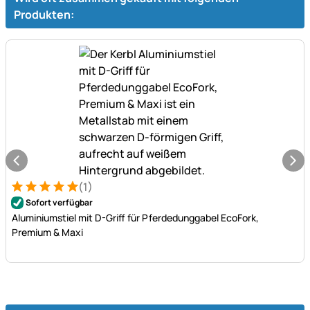
Produkten:
(1)
Bewertung: 5 von 5 (1 Bewertungen)
1 Bewertung
Sofort verfügbar
Aluminiumstiel mit D-Griff für Pferdedunggabel EcoFork,
Premium & Maxi