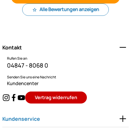
Alle Bewertungen anzeigen
Fußzeile
Kontakt
Rufen Sie an
04847 - 8068 0
Senden Sie uns eine Nachricht
Kundencenter
Vertrag widerrufen
Kundenservice