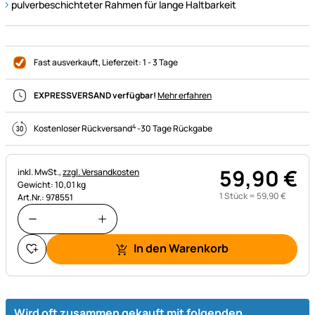
pulverbeschichteter Rahmen für lange Haltbarkeit
Fast ausverkauft
, Lieferzeit:
1 - 3 Tage
EXPRESSVERSAND verfügbar!
Mehr erfahren
4
Kostenloser Rückversand
-
30 Tage Rückgabe
59
,
90
€
Steuerhinweis:
inkl. MwSt.,
zzgl. Versandkosten
Gewicht: 10,01 kg
1 Stück =
59
,
90
€
Art.Nr.: 978551
In den Warenkorb
Wird oft zusammen gekauft mit folgenden