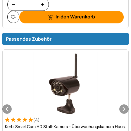
In den Warenkorb
Passendes Zubehör
(4)
Bewertung: 5 von 5 (4 Bewertungen)
4 Bewertungen
Kerbl SmartCam HD Stall-Kamera - Überwachungskamera Haus,