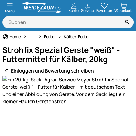
öffnen
Konto
Service
Favoriten
Warenkorb
Menu
Rinderhaltung
Home
...
Futter
Kälber-Futter
Strohfix Spezial Gerste "weiß" -
Futtermittel für Kälber, 20kg
Einloggen und Bewertung schreiben
Produktgalerie