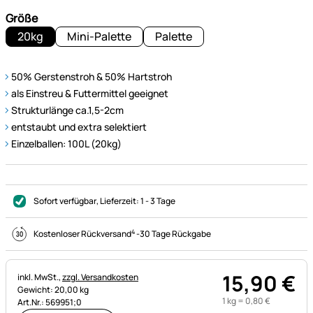
Größe
20kg
Mini-Palette
Palette
50% Gerstenstroh & 50% Hartstroh
als Einstreu & Futtermittel geeignet
Strukturlänge ca.1,5-2cm
entstaubt und extra selektiert
Einzelballen: 100L (20kg)
Sofort verfügbar
, Lieferzeit:
1 - 3 Tage
4
Kostenloser Rückversand
-
30 Tage Rückgabe
15
,
90
€
Steuerhinweis:
inkl. MwSt.,
zzgl. Versandkosten
Gewicht: 20,00 kg
1 kg =
0
,
80
€
Art.Nr.: 569951;0