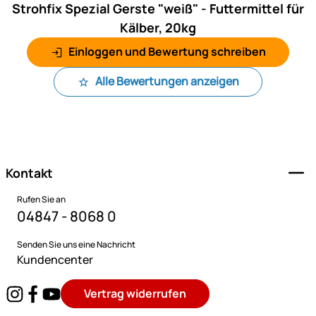
Strohfix Spezial Gerste "weiß" - Futtermittel für
Kälber, 20kg
Einloggen und Bewertung schreiben
Alle Bewertungen anzeigen
Fußzeile
Kontakt
Rufen Sie an
04847 - 8068 0
Senden Sie uns eine Nachricht
Kundencenter
Vertrag widerrufen