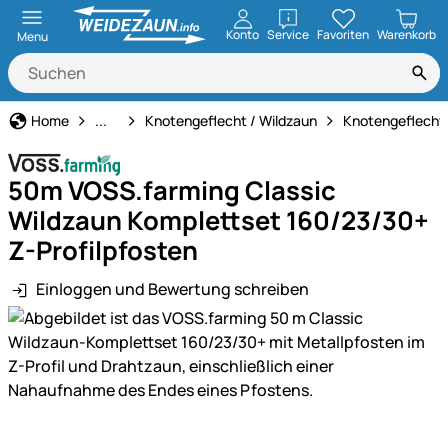
öffnen
Konto
Service
Favoriten
Warenkorb
Menu
Weidezaun
Home
...
Knotengeflecht / Wildzaun
Knotengeflecht
50m VOSS.farming Classic
Wildzaun Komplettset 160/23/30+
Z-Profilpfosten
Einloggen und Bewertung schreiben
Produktgalerie