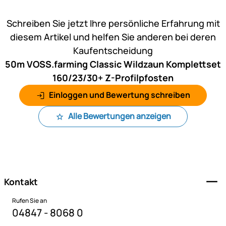
Noch keine Bewertungen ab
Schreiben Sie jetzt Ihre persönliche Erfahrung mit
diesem Artikel und helfen Sie anderen bei deren
Kaufentscheidung
50m VOSS.farming Classic Wildzaun Komplettset
160/23/30+ Z-Profilpfosten
Einloggen und Bewertung schreiben
Alle Bewertungen anzeigen
Fußzeile
Kontakt
Rufen Sie an
04847 - 8068 0