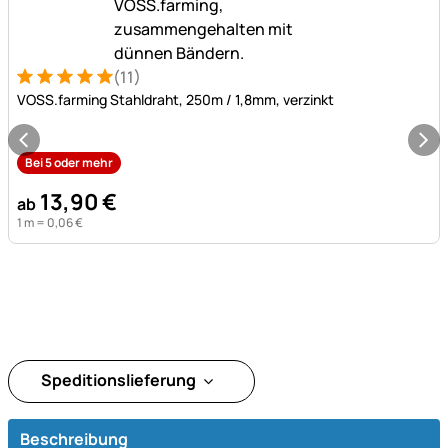
(11)
Bewertung: 5 von 5 (11 Bewertungen)
11 Bewertungen
VOSS.farming Stahldraht, 250m / 1,8mm, verzinkt
Bei 5 oder mehr
13
,
90
€
ab
1 m =
0
,
06
€
Speditionslieferung
Beschreibung