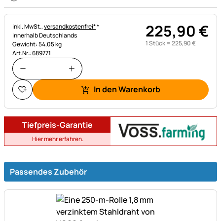
225
,
90
€
Steuerhinweis:
inkl. MwSt.,
versandkostenfrei*
*
innerhalb Deutschlands
1 Stück =
225
,
90
€
Gewicht: 54,05 kg
Art.Nr.: 689771
In den Warenkorb
Tiefpreis-Garantie
Hier mehr erfahren.
Passendes Zubehör