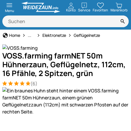
öffnen
Konto
Service
Favoriten
Warenkorb
Menu
Weidezaun
Home
...
Elektronetze
Geflügelnetze
VOSS.farming farmNET 50m
Hühnerzaun, Geflügelnetz, 112cm,
16 Pfähle, 2 Spitzen, grün
(6)
Bewertung: 5 von 5 (6 Bewertungen)
6 Bewertungen
Produktgalerie