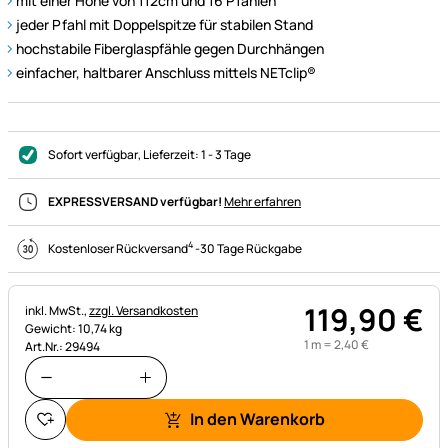
mit einer Höhe von 112cm und 16 Pfählen
jeder Pfahl mit Doppelspitze für stabilen Stand
hochstabile Fiberglaspfähle gegen Durchhängen
einfacher, haltbarer Anschluss mittels NETclip®
Sofort verfügbar
, Lieferzeit:
1 - 3 Tage
EXPRESSVERSAND verfügbar!
Mehr erfahren
4
Kostenloser Rückversand
-
30 Tage Rückgabe
119
,
90
€
Steuerhinweis:
inkl. MwSt.,
zzgl. Versandkosten
Gewicht: 10,74 kg
1 m =
2
,
40
€
Art.Nr.: 29494
In den Warenkorb