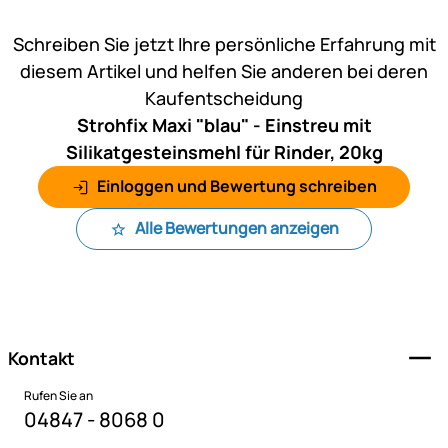
Noch keine Bewertungen ab
Schreiben Sie jetzt Ihre persönliche Erfahrung mit
diesem Artikel und helfen Sie anderen bei deren
Kaufentscheidung
Strohfix Maxi "blau" - Einstreu mit
Silikatgesteinsmehl für Rinder, 20kg
Einloggen und Bewertung schreiben
Alle Bewertungen anzeigen
Fußzeile
Kontakt
Rufen Sie an
04847 - 8068 0