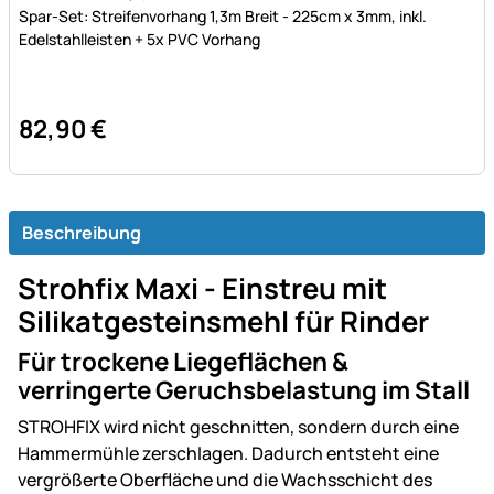
Bewertung: 5 von 5 (5 Bewertungen)
5 Bewertungen
Spar-Set: Streifenvorhang 1,3m Breit - 225cm x 3mm, inkl.
Edelstahlleisten + 5x PVC Vorhang
82
,
90
€
Beschreibung
Strohfix Maxi - Einstreu mit
Silikatgesteinsmehl für Rinder
Für trockene Liegeflächen &
verringerte Geruchsbelastung im Stall
STROHFIX wird nicht geschnitten, sondern durch eine
Hammermühle zerschlagen. Dadurch entsteht eine
vergrößerte Oberfläche und die Wachsschicht des