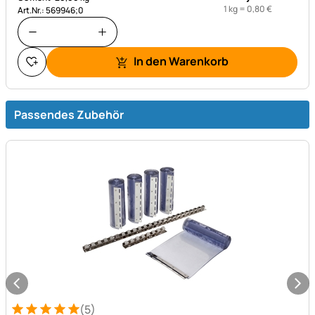
1 kg =
0
,
80
€
Art.Nr.: 569946;0
In den Warenkorb
Passendes Zubehör
(5)