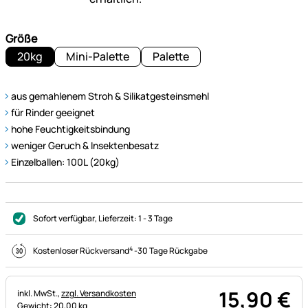
Größe
20kg
Mini-Palette
Palette
aus gemahlenem Stroh & Silikatgesteinsmehl
für Rinder geeignet
hohe Feuchtigkeitsbindung
weniger Geruch & Insektenbesatz
Einzelballen: 100L (20kg)
Sofort verfügbar
, Lieferzeit:
1 - 3 Tage
4
Kostenloser Rückversand
-
30 Tage Rückgabe
15
,
90
€
Steuerhinweis:
inkl. MwSt.,
zzgl. Versandkosten
Gewicht: 20,00 kg