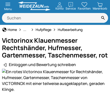
öffnen
Konto
Service
Favoriten
Warenkorb
Menu
Pferdehaltung
Home
...
Hufpflege
Hufbearbeitung
Victorinox Klauenmesser
Rechtshänder, Hufmesser,
Gartenmesser, Taschenmesser, rot
Einloggen und Bewertung schreiben
Produktgalerie