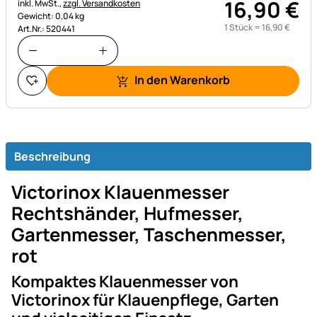
16
,
90
€
Steuerhinweis:
inkl. MwSt.,
zzgl. Versandkosten
Gewicht: 0,04 kg
1 Stück =
16
,
90
€
Art.Nr.: 520441
In den Warenkorb
Beschreibung
Victorinox Klauenmesser
Rechtshänder, Hufmesser,
Gartenmesser, Taschenmesser,
rot
Kompaktes Klauenmesser von
Victorinox für Klauenpflege, Garten