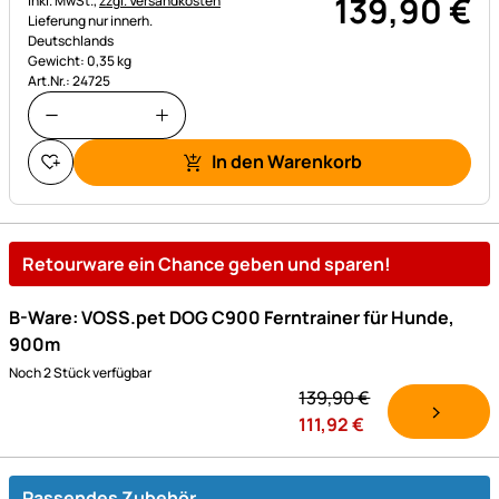
139
,
90
€
inkl. MwSt.,
zzgl. Versandkosten
Lieferung nur innerh.
Deutschlands
Gewicht: 0,35 kg
Art.Nr.: 24725
In den Warenkorb
Retourware ein Chance geben und sparen!
B-Ware: VOSS.pet DOG C900 Ferntrainer für Hunde,
900m
Noch 2 Stück verfügbar
139,
90
€
111,
92
€
Passendes Zubehör