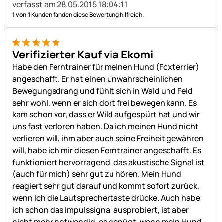
verfasst am 28.05.2015 18:04:11
1 von 1
Kunden fanden diese Bewertung hilfreich.
5 von 5
Verifizierter Kauf via Ekomi
Habe den Ferntrainer für meinen Hund (Foxterrier)
angeschafft. Er hat einen unwahrscheinlichen
Bewegungsdrang und fühlt sich in Wald und Feld
sehr wohl, wenn er sich dort frei bewegen kann. Es
kam schon vor, dass er Wild aufgespürt hat und wir
uns fast verloren haben. Da ich meinen Hund nicht
verlieren will, ihm aber auch seine Freiheit gewähren
will, habe ich mir diesen Ferntrainer angeschafft. Es
funktioniert hervorragend, das akustische Signal ist
(auch für mich) sehr gut zu hören. Mein Hund
reagiert sehr gut darauf und kommt sofort zurück,
wenn ich die Lautsprechertaste drücke. Auch habe
ich schon das Impulssignal ausprobiert, ist aber
nicht mehr notwendig, es genügt, wenn mein Hund