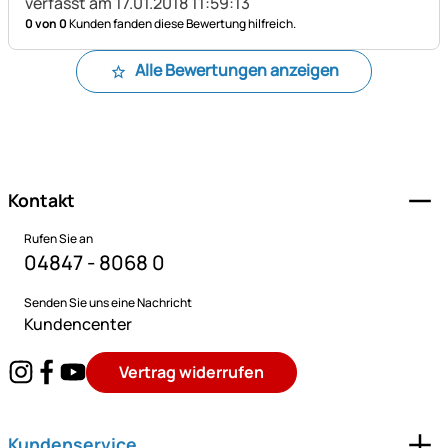
verfasst am 17.01.2018 11:59:13
0 von 0
Kunden fanden diese Bewertung hilfreich.
Alle Bewertungen anzeigen
Fußzeile
Kontakt
Rufen Sie an
04847 - 8068 0
Senden Sie uns eine Nachricht
Kundencenter
Vertrag widerrufen
Kundenservice