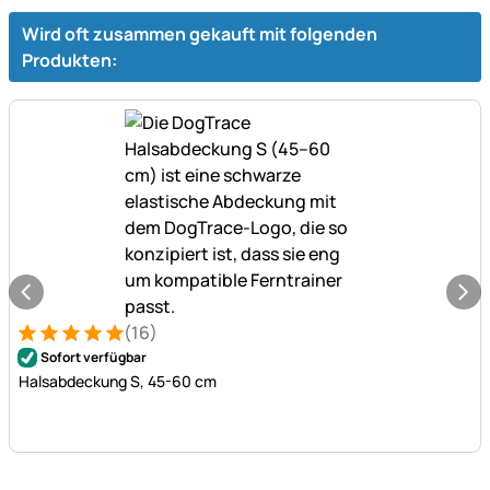
Wird oft zusammen gekauft mit folgenden
Produkten:
(16)
Bewertung: 5 von 5 (16 Bewertungen)
16 Bewertungen
Sofort verfügbar
Halsabdeckung S, 45-60 cm