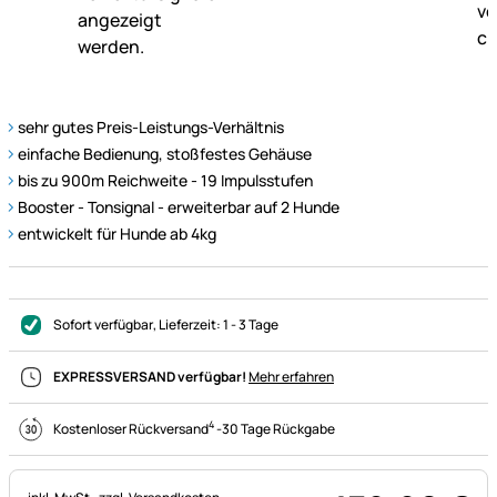
sehr gutes Preis-Leistungs-Verhältnis
einfache Bedienung, stoßfestes Gehäuse
bis zu 900m Reichweite - 19 Impulsstufen
Booster - Tonsignal - erweiterbar auf 2 Hunde
entwickelt für Hunde ab 4kg
Sofort verfügbar
, Lieferzeit:
1 - 3 Tage
EXPRESSVERSAND verfügbar!
Mehr erfahren
4
Kostenloser Rückversand
-
30 Tage Rückgabe
Steuerhinweis: