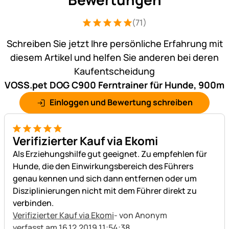
(71)
Bewertung: 5 von 5 (71 Bewertungen)
71 Bewertungen
Schreiben Sie jetzt Ihre persönliche Erfahrung mit
diesem Artikel und helfen Sie anderen bei deren
Kaufentscheidung
VOSS.pet DOG C900 Ferntrainer für Hunde, 900m
Einloggen und Bewertung schreiben
5 von 5
Verifizierter Kauf via Ekomi
Als Erziehungshilfe gut geeignet. Zu empfehlen für
Hunde, die den Einwirkungsbereich des Führers
genau kennen und sich dann entfernen oder um
Disziplinierungen nicht mit dem Führer direkt zu
verbinden.
Verifizierter Kauf via Ekomi
- von Anonym
verfasst am 16.12.2019 11:54:38