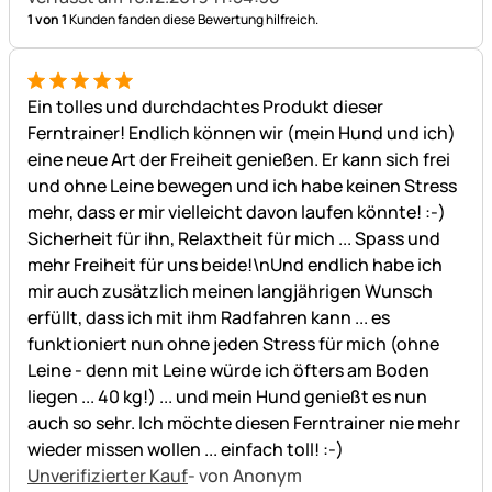
1 von 1
Kunden fanden diese Bewertung hilfreich.
5 von 5
Ein tolles und durchdachtes Produkt dieser
Ferntrainer! Endlich können wir (mein Hund und ich)
eine neue Art der Freiheit genießen. Er kann sich frei
und ohne Leine bewegen und ich habe keinen Stress
mehr, dass er mir vielleicht davon laufen könnte! :-)
Sicherheit für ihn, Relaxtheit für mich ... Spass und
mehr Freiheit für uns beide!\nUnd endlich habe ich
mir auch zusätzlich meinen langjährigen Wunsch
erfüllt, dass ich mit ihm Radfahren kann ... es
funktioniert nun ohne jeden Stress für mich (ohne
Leine - denn mit Leine würde ich öfters am Boden
liegen ... 40 kg!) ... und mein Hund genießt es nun
auch so sehr. Ich möchte diesen Ferntrainer nie mehr
wieder missen wollen ... einfach toll! :-)
Unverifizierter Kauf
- von Anonym