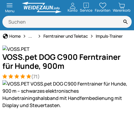
öffnen
Konto
Service
Favoriten
Warenkorb
Menu
Hundeerziehung & Ferntrainer
Home
...
Ferntrainer und Teletac
Impuls-Trainer
VOSS.pet DOG C900 Ferntrainer
für Hunde, 900m
(71)
Bewertung: 5 von 5 (71 Bewertungen)
71 Bewertungen
Produktgalerie