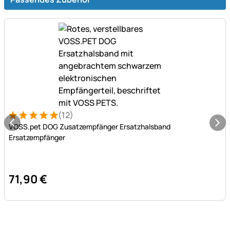
(12)
Bewertung: 5 von 5 (12 Bewertungen)
12 Bewertungen
VOSS.pet DOG Zusatzempfänger Ersatzhalsband
Ersatzempfänger
71
,
90
€