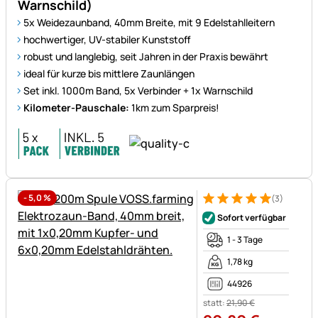
Warnschild)
5x Weidezaunband, 40mm Breite, mit 9 Edelstahlleitern
hochwertiger, UV-stabiler Kunststoff
robust und langlebig, seit Jahren in der Praxis bewährt
ideal für kurze bis mittlere Zaunlängen
Set inkl. 1000m Band, 5x Verbinder + 1x Warnschild
Kilometer-Pauschale:
1km zum Sparpreis!
-
5,0
%
(3)
Bewertung: 5 von 5 (3 Bewer
3 Bewertungen
Sofort verfügbar
1 - 3 Tage
1,78 kg
44926
statt:
21
,
90
€