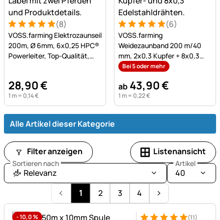
(8)
(6)
Bewertung: 5 von 5 (8 Bewertungen)
8 Bewertungen
Bewertung: 5 von 5 (6 Bew
6 Bewertungen
VOSS.farming Elektrozaunseil
VOSS.farming
200m, Ø 6mm, 6x0,25 HPC®
Weidezaunband 200 m/40
Powerleiter, Top-Qualität,
mm, 2x0,3 Kupfer + 8x0,3
weiß-grün
Niro, braun-orange
Bei 5 oder mehr
28
,
90
€
43
,
90
€
ab
1 m =
0
,
14
€
1 m =
0
,
22
€
Alle Artikel dieser Kategorie
Listenansicht
Filter anzeigen
Sortieren nach
Artikel
Relevanz
40
1
2
3
4
-
10,0
%
(11)