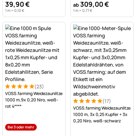
39
,
90
€
309
,
00
€
ab
1 m =
0
,
10
€
1 m =
0
,
77
€
(23)
Bewertung: 5 von 5 (23 Bewertungen)
23 Bewertungen
VOSS.farming Weidezaunlitze
1000 m,9x 0,20 Niro, weiß-
(17)
Bewertung: 5 von 5 (17 Bew
17 Bewertungen
rot 4****
VOSS.farming Weidezaunlitze
1000 m, 3x 0,25 Kupfer + 3x
0,20 Niro, weiß-schwarz
Bei 3 oder mehr