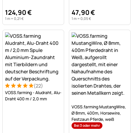
Verbinder & Warnschild)
124
,
90
€
47
,
90
€
1 m =
0
,
21
€
1 m =
0
,
05
€
(22)
Bewertung: 5 von 5 (22 Bewertungen)
22 Bewertungen
VOSS.farming - Aludraht, Alu-
Draht 400 m / 2,0 mm
Noch keine Bewertungen a
VOSS.farming MustangWire,
Ø 8mm, 400m, Horsewire,
Festzaun Pferde, weiß
Bei 3 oder mehr