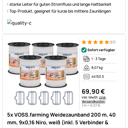
starke Leiter für guten Stromfluss und lange Haltbarkeit
Top-Produkt, geeignet für kurze bis mittlere Zaunlängen
(37)
Bewertung: 5 von 5 (37 Bewe
37 Bewertungen
Sofort verfügbar
1 - 3 Tage
8,07 kg
44150.5
69
,
90
€
Steuerhinweis:
inkl. MwSt.
zzgl.
Versandkosten
1 m =
0
,
07
€
5x VOSS.farming Weidezaunband 200 m, 40
mm, 9x0,16 Niro, weiß (inkl. 5 Verbinder &