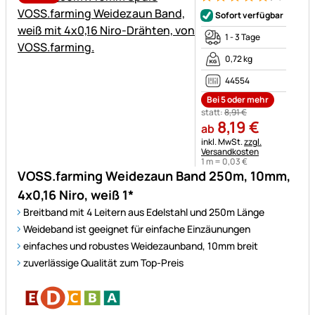
Bewertung: 5 von 5 (11 Bewer
11 Bewertungen
Sofort verfügbar
1 - 3 Tage
0,72 kg
44554
Bei 5 oder mehr
statt:
8
,
91
€
8
,
19
€
ab
Steuerhinweis:
inkl. MwSt.
zzgl.
Versandkosten
1 m =
0
,
03
€
VOSS.farming Weidezaun Band 250m, 10mm,
4x0,16 Niro, weiß 1*
Breitband mit 4 Leitern aus Edelstahl und 250m Länge
Weideband ist geeignet für einfache Einzäunungen
einfaches und robustes Weidezaunband, 10mm breit
zuverlässige Qualität zum Top-Preis