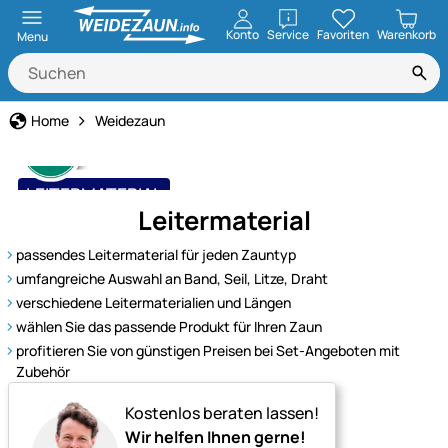
öffnen
Konto
Service
Favoriten
Warenkorb
Menu
Home
Weidezaun
LEITERMATERIAL
Leitermaterial
für jeden Zauntyp
passendes Leitermaterial für jeden Zauntyp
umfangreiche Auswahl an Band, Seil, Litze, Draht
verschiedene Leitermaterialien und Längen
wählen Sie das passende Produkt für Ihren Zaun
profitieren Sie von günstigen Preisen bei Set-Angeboten mit
Zubehör
Kostenlos beraten lassen!
Wir helfen Ihnen gerne!