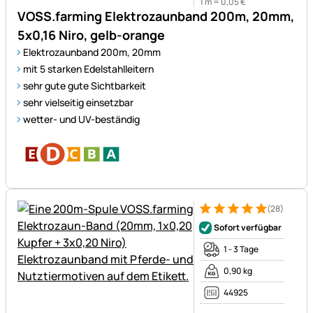
1 m =
0
,
05
€
VOSS.farming Elektrozaunband 200m, 20mm,
5x0,16 Niro, gelb-orange
Elektrozaunband 200m, 20mm
mit 5 starken Edelstahlleitern
sehr gute gute Sichtbarkeit
sehr vielseitig einsetzbar
wetter- und UV-beständig
(28)
Bewertung: 5 von 5 (28 Bewe
28 Bewertungen
Sofort verfügbar
1 - 3 Tage
0,90 kg
44925