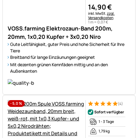
14
,
90
€
Steuerhinweis:
inkl. MwSt.
zzgl.
Versandkosten
1 m =
0
,
07
€
VOSS.farming Elektrozaun-Band 200m,
20mm, 1x0,20 Kupfer + 3x0,20 Niro
Gute Leitfähigkeit, guter Preis und hohe Sicherheit für Ihre
Tiere
Breitband für lange Einzäunungen geeignet
Mit dezenten grünen Kennfäden mittig und an den
Außenkanten
-
5,0
%
(4)
Bewertung: 5 von 5 (4 Bewer
4 Bewertungen
Sofort verfügbar
1 - 3 Tage
1,79 kg