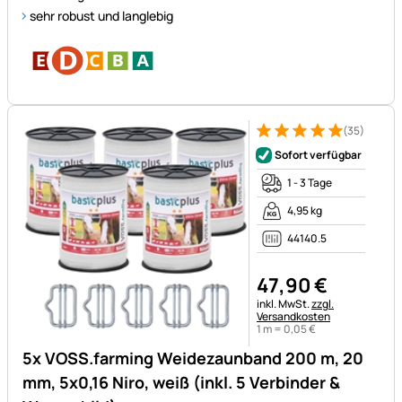
sehr robust und langlebig
(35)
Bewertung: 5 von 5 (35 Bewe
35 Bewertungen
Sofort verfügbar
1 - 3 Tage
4,95 kg
44140.5
47
,
90
€
Steuerhinweis:
inkl. MwSt.
zzgl.
Versandkosten
1 m =
0
,
05
€
5x VOSS.farming Weidezaunband 200 m, 20
mm, 5x0,16 Niro, weiß (inkl. 5 Verbinder &