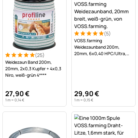
(5)
Bewertung: 5 von 5 (5 Bew
5 Bewertungen
VOSS.farming
Weidezaunband 200m,
20mm, 6x0,40 HPC/Ultra,
(25)
Bewertung: 5 von 5 (25 Bewertungen)
25 Bewertungen
weiß-grün
Weidezaun Band 200m,
20mm, 2x0,3 Kupfer + 4x0,3
Niro, weiß-grün 4****
27
,
90
€
29
,
90
€
1 m =
0
,
14
€
1 m =
0
,
15
€