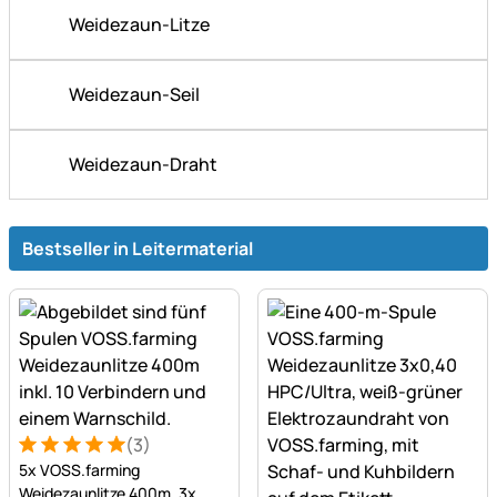
Weidezaun-Litze
Weidezaun-Seil
Weidezaun-Draht
Bestseller in Leitermaterial
(3)
Bewertung: 5 von 5 (3 Bewertungen)
3 Bewertungen
5x VOSS.farming
Weidezaunlitze 400m, 3x