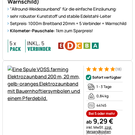
Warnschild)
"Allround-Weidezaunband" für die einfache Einzäunung:
sehr robuster Kunststoff und stabile Edelstahl-Leiter
Setpreis: 1000m Breitband 20mm + 5 Verbinder + Warnschild
Kilometer-Pauschale:
1km zum Sparpreis!
(18)
Bewertung: 5 von 5 (18 Bewe
18 Bewertungen
Sofort verfügbar
1 - 3 Tage
0,84 kg
44145
Bei 5 oder mehr
9
,
29
€
ab
Steuerhinweis:
inkl. MwSt.
zzgl.
Versandkosten