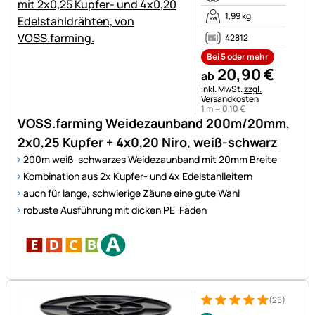
1,99 kg
42812
Bei 5 oder mehr
20
,
90
€
ab
Steuerhinweis:
inkl. MwSt.
zzgl.
Versandkosten
1 m =
0
,
10
€
VOSS.farming Weidezaunband 200m/20mm,
2x0,25 Kupfer + 4x0,20 Niro, weiß-schwarz
200m weiß-schwarzes Weidezaunband mit 20mm Breite
Kombination aus 2x Kupfer- und 4x Edelstahlleitern
auch für lange, schwierige Zäune eine gute Wahl
robuste Ausführung mit dicken PE-Fäden
(25)
Bewertung: 5 von 5 (25 Bewe
25 Bewertungen