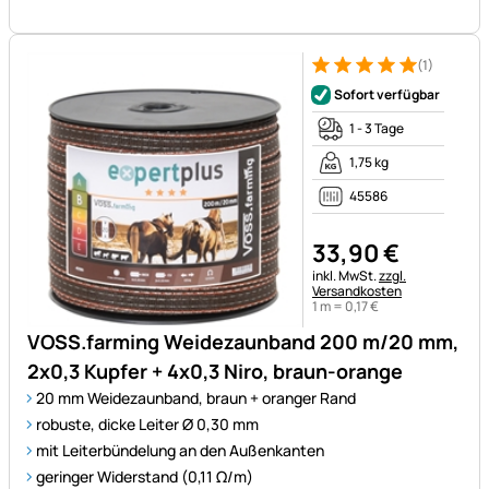
(1)
Bewertung: 5 von 5 (1 Bewert
1 Bewertung
Sofort verfügbar
1 - 3 Tage
1,75 kg
45586
33
,
90
€
Steuerhinweis:
inkl. MwSt.
zzgl.
Versandkosten
1 m =
0
,
17
€
VOSS.farming Weidezaunband 200 m/20 mm,
2x0,3 Kupfer + 4x0,3 Niro, braun-orange
20 mm Weidezaunband, braun + oranger Rand
robuste, dicke Leiter Ø 0,30 mm
mit Leiterbündelung an den Außenkanten
geringer Widerstand (0,11 Ω/m)