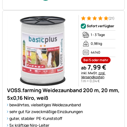
(21)
Bewertung: 5 von 5 (21 Bewe
21 Bewertungen
Sofort verfügbar
1 - 3 Tage
0,98 kg
44140
Bei 5 oder mehr
7
,
99
€
ab
Steuerhinweis:
inkl. MwSt.
zzgl.
Versandkosten
1 m =
0
,
04
€
VOSS.farming Weidezaunband 200 m, 20 mm,
5x0,16 Niro, weiß
bewährtes, vielseitiges Weidezaunband
sehr gut für zweckmäßige Einzäunungen
guter, stabiler PE-Kunststoff
5x kräftige Niro-Leiter