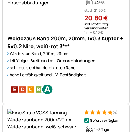
44565
statt:
21
,
90
€
20
,
80
€
Steuerhinweis:
inkl. MwSt.
zzgl.
Versandkosten
1 m =
0
,
10
€
Weidezaun Band 200m, 20mm, 1x0,3 Kupfer +
5x0,2 Niro, weiß-rot 3***
Weidezaun Band, 200m, 20mm
leitfähiges Breitband mit
Querverbindungen
sehr gut sichtbar durch roten Rand
hohe Leitfähigkeit und UV-Beständigkeit
(4)
Bewertung: 5 von 5 (4 Bewer
4 Bewertungen
Sofort verfügbar
1 - 3 Tage