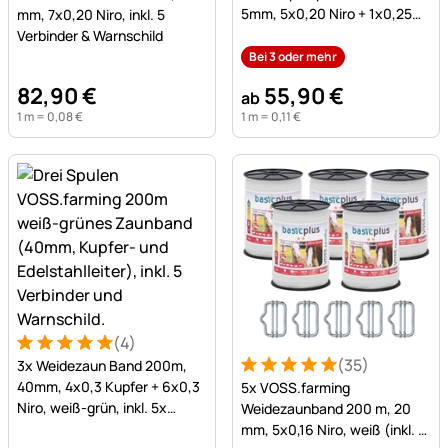
5mm, 5x0,20 Niro + 1x0,25
mm, 7x0,20 Niro, inkl. 5
Kupfer
Verbinder & Warnschild
Bei 3 oder mehr
82
,
90
€
55
,
90
€
ab
1 m =
0
,
08
€
1 m =
0
,
11
€
(4)
Bewertung: 5 von 5 (4 Bewertungen)
4 Bewertungen
(35)
3x Weidezaun Band 200m,
Bewertung: 5 von 5 (35 Be
35 Bewertungen
40mm, 4x0,3 Kupfer + 6x0,3
5x VOSS.farming
Niro, weiß-grün, inkl. 5x
Weidezaunband 200 m, 20
Verbinder & Warnschild
mm, 5x0,16 Niro, weiß (inkl. 5