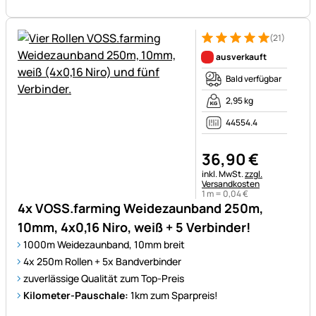
(21)
Bewertung: 5 von 5 (21 Bewe
21 Bewertungen
ausverkauft
Bald verfügbar
2,95 kg
44554.4
36
,
90
€
Steuerhinweis:
inkl. MwSt.
zzgl.
Versandkosten
1 m =
0
,
04
€
4x VOSS.farming Weidezaunband 250m,
10mm, 4x0,16 Niro, weiß + 5 Verbinder!
1000m Weidezaunband, 10mm breit
4x 250m Rollen + 5x Bandverbinder
zuverlässige Qualität zum Top-Preis
Kilometer-Pauschale:
1km zum Sparpreis!