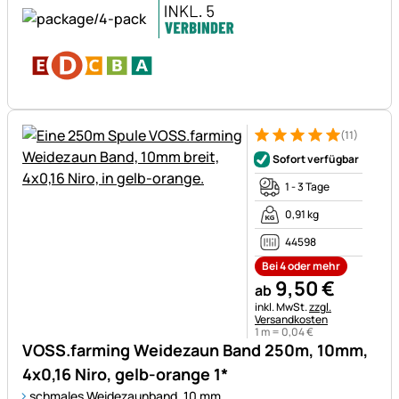
(11)
Bewertung: 5 von 5 (11 Bewer
11 Bewertungen
Sofort verfügbar
1 - 3 Tage
0,91 kg
44598
Bei 4 oder mehr
9
,
50
€
ab
Steuerhinweis:
inkl. MwSt.
zzgl.
Versandkosten
1 m =
0
,
04
€
VOSS.farming Weidezaun Band 250m, 10mm,
4x0,16 Niro, gelb-orange 1*
schmales Weidezaunband, 10 mm