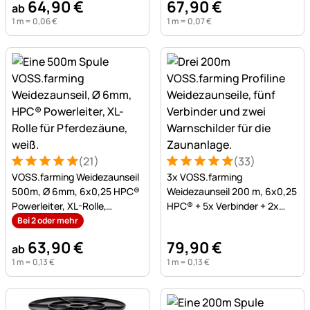
64
,
90
€
67
,
90
€
ab
1 m =
0
,
06
€
1 m =
0
,
07
€
(21)
(33)
Bewertung: 5 von 5 (21 Bewertungen)
21 Bewertungen
Bewertung: 5 von 5 (33 Be
33 Bewertungen
VOSS.farming Weidezaunseil
3x VOSS.farming
500m, Ø 6mm, 6x0,25 HPC®
Weidezaunseil 200 m, 6x0,25
Powerleiter, XL-Rolle,
HPC® + 5x Verbinder + 2x
Pferdezaun, weiß
Warnschild
Bei 2 oder mehr
63
,
90
€
79
,
90
€
ab
1 m =
0
,
13
€
1 m =
0
,
13
€