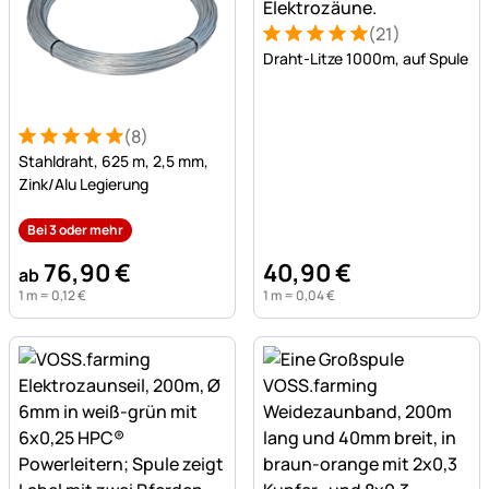
(21)
Bewertung: 5 von 5 (21 Be
21 Bewertungen
Draht-Litze 1000m, auf Spule
(8)
Bewertung: 5 von 5 (8 Bewertungen)
8 Bewertungen
Stahldraht, 625 m, 2,5 mm,
Zink/Alu Legierung
Bei 3 oder mehr
76
,
90
€
40
,
90
€
ab
1 m =
0
,
12
€
1 m =
0
,
04
€