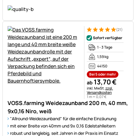
(21)
Bewertung: 5 von 5 (21 Bewe
21 Bewertungen
Sofort verfügbar
1 - 3 Tage
1,59 kg
44150
Bei 5 oder mehr
13
,
70
€
ab
Steuerhinweis:
inkl. MwSt.
zzgl.
Versandkosten
1 m =
0
,
07
€
VOSS.farming Weidezaunband 200 m, 40 mm,
9x0,16 Niro, weiß
"Allround-Weidezaunband" für die einfache Einzäunung
mit einer Breite von 40mm und 9x 0,16 Edelstahlleitern
robust und langlebig, seit Jahren in der Praxis im Einsatz