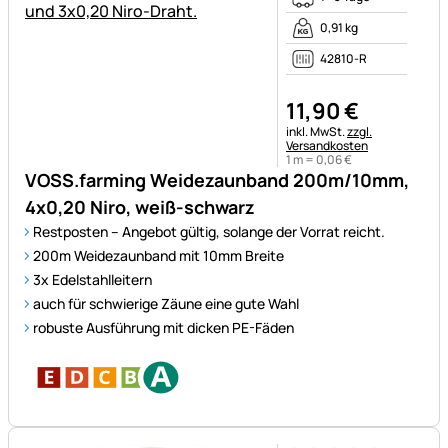
0,91 kg
42810-R
11
,
90
€
Steuerhinweis:
inkl. MwSt.
zzgl.
Versandkosten
1 m =
0
,
06
€
VOSS.farming Weidezaunband 200m/10mm,
4x0,20 Niro, weiß-schwarz
Restposten – Angebot gültig, solange der Vorrat reicht.
200m Weidezaunband mit 10mm Breite
3x Edelstahlleitern
auch für schwierige Zäune eine gute Wahl
robuste Ausführung mit dicken PE-Fäden