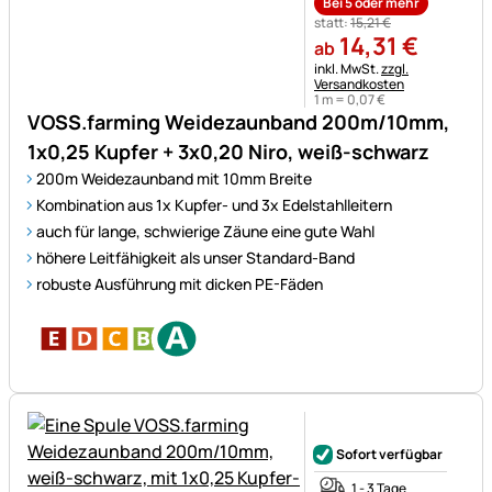
Bei 5 oder mehr
statt:
15
,
21
€
14
,
31
€
ab
Steuerhinweis:
inkl. MwSt.
zzgl.
Versandkosten
1 m =
0
,
07
€
VOSS.farming Weidezaunband 200m/10mm,
1x0,25 Kupfer + 3x0,20 Niro, weiß-schwarz
200m Weidezaunband mit 10mm Breite
Kombination aus 1x Kupfer- und 3x Edelstahlleitern
auch für lange, schwierige Zäune eine gute Wahl
höhere Leitfähigkeit als unser Standard-Band
robuste Ausführung mit dicken PE-Fäden
Noch keine Bewertungen ab
Sofort verfügbar
1 - 3 Tage