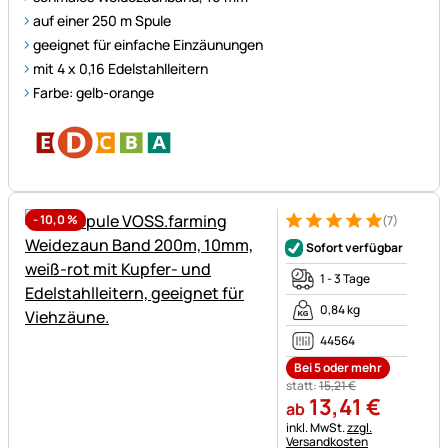
auf einer 250 m Spule
geeignet für einfache Einzäunungen
mit 4 x 0,16 Edelstahlleitern
Farbe: gelb-orange
-
10,0
%
(7)
Bewertung: 5 von 5 (7 Bewer
7 Bewertungen
Sofort verfügbar
1 - 3 Tage
0,84 kg
44564
Bei 5 oder mehr
statt:
15
,
21
€
13
,
41
€
ab
Steuerhinweis:
inkl. MwSt.
zzgl.
Versandkosten