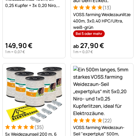
0,25 Kupfer + 3x 0,20 Niro,
(13)
Bewertung: 5 von 5 (13 Be
13 Bewertungen
inkl. 10x Verbinder &
VOSS.farming Weidezaunlitze
Warnschild
400m, 3x0,40 HPC/Ultra,
weiß-grün
Bei 5 oder mehr
149
,
90
€
27
,
90
€
ab
1 m =
0
,
07
€
1 m =
0
,
07
€
(22)
Bewertung: 5 von 5 (22 Be
22 Bewertungen
(35)
VOSS.farming Weidezaun-
Bewertung: 5 von 5 (35 Bewertungen)
35 Bewertungen
Seil "expertplus" 500m,
5x Weidezaunseil 200 m, 6