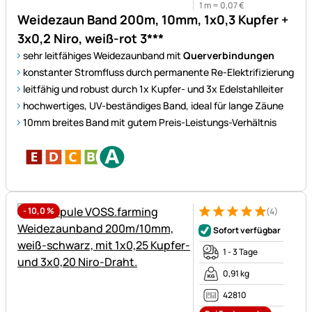
1 m =
0
,
07
€
Weidezaun Band 200m, 10mm, 1x0,3 Kupfer +
3x0,2 Niro, weiß-rot 3***
sehr leitfähiges Weidezaunband mit
Querverbindungen
konstanter Stromfluss durch permanente Re-Elektrifizierung
leitfähig und robust durch 1x Kupfer- und 3x Edelstahlleiter
hochwertiges, UV-beständiges Band, ideal für lange Zäune
10mm breites Band mit gutem Preis-Leistungs-Verhältnis
-
10,0
%
(4)
Bewertung: 5 von 5 (4 Bewer
4 Bewertungen
Sofort verfügbar
1 - 3 Tage
0,91 kg
42810