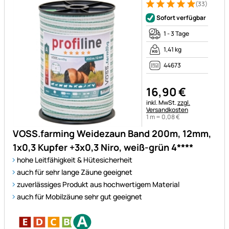
(33)
Bewertung: 5 von 5 (33 Bewe
33 Bewertungen
Sofort verfügbar
1 - 3 Tage
1,41 kg
44673
16
,
90
€
Steuerhinweis:
inkl. MwSt.
zzgl.
Versandkosten
1 m =
0
,
08
€
VOSS.farming Weidezaun Band 200m, 12mm,
1x0,3 Kupfer +3x0,3 Niro, weiß-grün 4****
hohe Leitfähigkeit & Hütesicherheit
auch für sehr lange Zäune geeignet
zuverlässiges Produkt aus hochwertigem Material
auch für Mobilzäune sehr gut geeignet