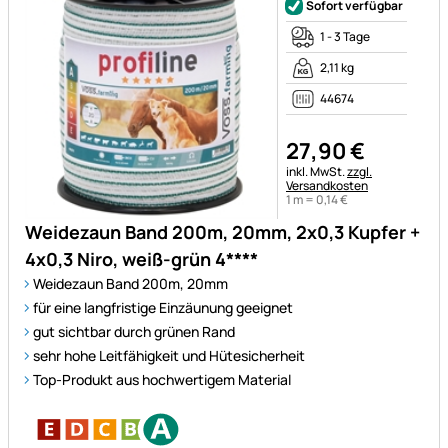
Sofort verfügbar
1 - 3 Tage
2,11 kg
44674
27
,
90
€
Steuerhinweis:
inkl. MwSt.
zzgl.
Versandkosten
1 m =
0
,
14
€
Weidezaun Band 200m, 20mm, 2x0,3 Kupfer +
4x0,3 Niro, weiß-grün 4****
Weidezaun Band 200m, 20mm
für eine langfristige Einzäunung geeignet
gut sichtbar durch grünen Rand
sehr hohe Leitfähigkeit und Hütesicherheit
Top-Produkt aus hochwertigem Material