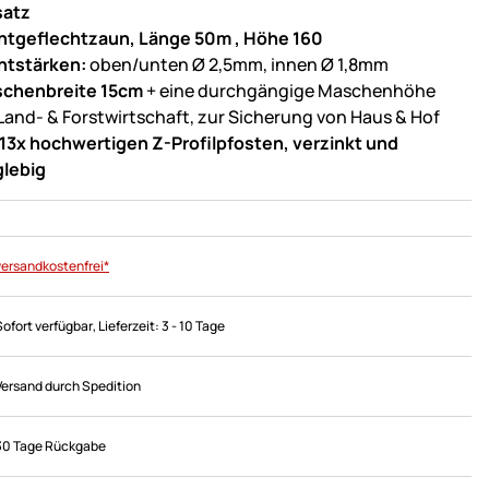
satz
htgeflechtzaun, Länge 50m , Höhe 160
htstärken:
oben/unten Ø 2,5mm, innen Ø 1,8mm
chenbreite 15cm
+ eine durchgängige Maschenhöhe
 Land- & Forstwirtschaft, zur Sicherung von Haus & Hof
13x hochwertigen Z-Profilpfosten, verzinkt und
glebig
versandkostenfrei*
Sofort verfügbar
, Lieferzeit:
3 - 10 Tage
Versand durch Spedition
30 Tage Rückgabe