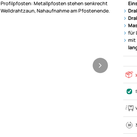
Ein
Dra
Dra
Mas
für
mit
lan