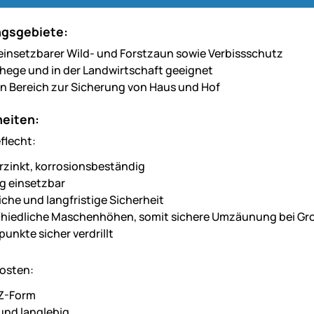
gsgebiete:
g einsetzbarer Wild- und Forstzaun sowie Verbissschutz
ehege und in der Landwirtschaft geeignet
en Bereich zur Sicherung von Haus und Hof
eiten:
flecht:
rzinkt, korrosionsbeständig
ig einsetzbar
liche und langfristige Sicherheit
hiedliche Maschenhöhen, somit sichere Umzäunung bei Gro
unkte sicher verdrillt
fosten:
 Z-Form
und langlebig