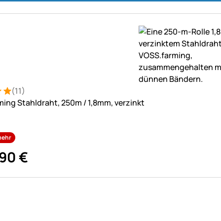
(11)
: 5 von 5 (11 Bewertungen)
tungen
ing Stahldraht, 250m / 1,8mm, verzinkt
mehr
90
€