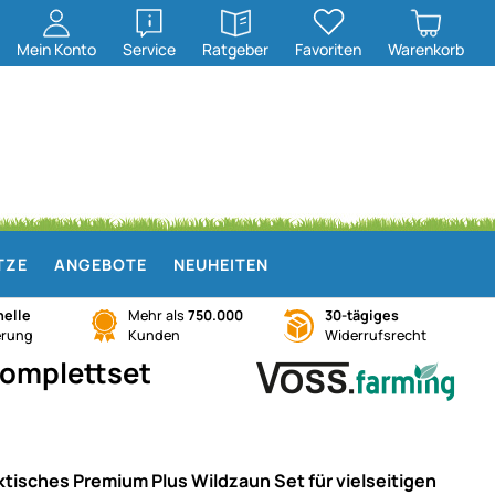
öffnen
öffnen
Mein
Konto
Service
Ratgeber
Favoriten
Warenkorb
TZE
ANGEBOTE
NEUHEITEN
elle
Mehr als
750.000
30-tägiges
erung
Kunden
Widerrufsrecht
Komplettset
ktisches Premium Plus Wildzaun Set für vielseitigen