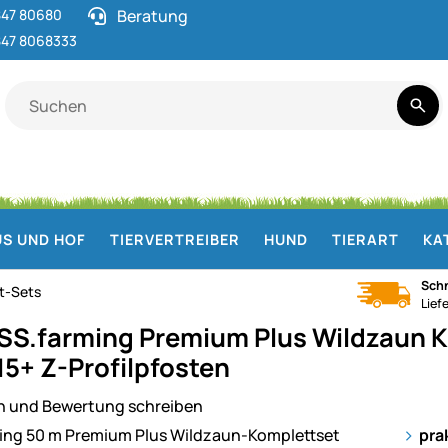
47 80680
Beratung
47 8068333
S UND HOF
TIERVERTREIBER
HUND
TIERART
KA
Schn
t-Sets
Lief
S.farming Premium Plus Wildzaun 
15+ Z-Profilpfosten
n und Bewertung schreiben
ie
pra