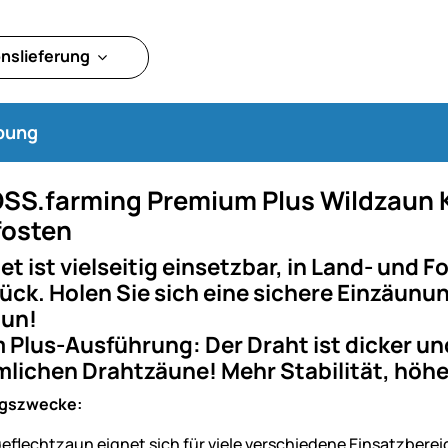
onslieferung
bung
SS.farming Premium Plus Wildzaun K
fosten
et ist vielseitig einsetzbar, in Land- und
ck. Holen Sie sich eine sichere Einzäunung
un!
Plus-Ausführung: Der Draht ist dicker und
ichen Drahtzäune! Mehr Stabilität, höhe
gszwecke:
eflechtzaun eignet sich für viele verschiedene Einsatzberei