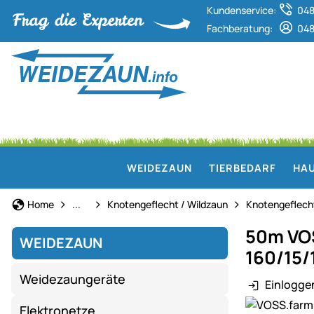
Kundenservice:
048
Fachberatung:
048
WEIDEZAUN
TIERBEDARF
HAU
Weidezaun
Home
...
Knotengeflecht / Wildzaun
Knotengeflech
50m VOS
WEIDEZAUN
160/15/
Weidezaungeräte
Einlogge
Produktgaler
Elektronetze