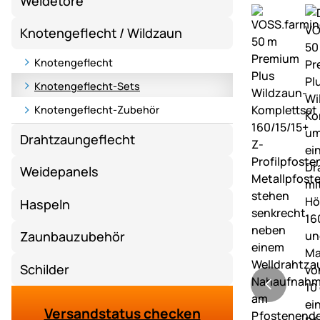
Weidetore
Knotengeflecht / Wildzaun
Knotengeflecht
Knotengeflecht-Sets
Knotengeflecht-Zubehör
Drahtzaungeflecht
Weidepanels
Haspeln
Zaunbauzubehör
Schilder
Versandstatus checken