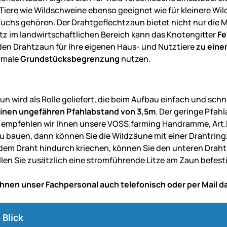
 Tiere wie Wildschweine ebenso geeignet wie für kleinere W
uchs gehören. Der Drahtgeflechtzaun bietet nicht nur die M
tz im landwirtschaftlichen Bereich kann das Knotengitter
Fe
den Drahtzaun für Ihre eigenen Haus- und Nutztiere
zu ein
rmale
Grundstücksbegrenzung
nutzen.
:
n wird als Rolle geliefert, die beim Aufbau einfach und schn
einen ungefähren Pfahlabstand von 3,5m
. Der geringe Pfah
 empfehlen wir Ihnen unsere VOSS.farming Handramme, Art.N
u bauen, dann können Sie die Wildzäune mit einer Drahtringz
 dem Draht hindurch kriechen, können Sie den unteren Draht
llen Sie zusätzlich eine stromführende Litze am Zaun befestig
 Ihnen unser Fachpersonal auch telefonisch oder per Mail 
 Blick