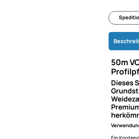
Spediti
Beschrei
50m VO
Profilp
Dieses S
Grundstü
Weideza
Premium 
herkömml
Verwendun
Ein Knoteng