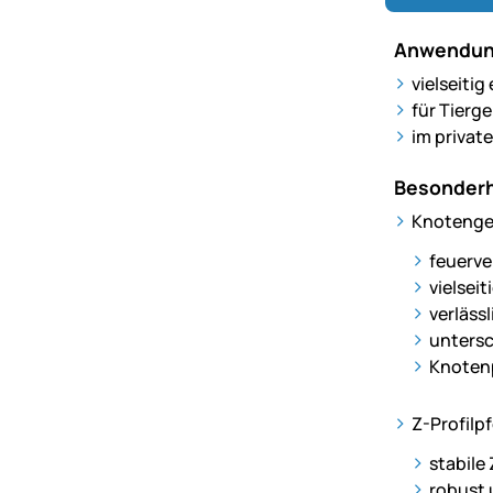
Anwendun
vielseiti
für Tierg
im privat
Besonderh
Knotenge
feuerve
vielseit
verläss
untersc
Knotenp
Z-Profilp
stabile
robust 