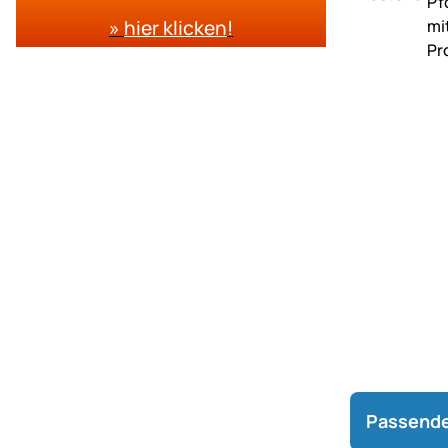
»
hier klicken
!
Passende