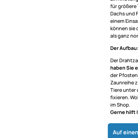
für größere
Dachs und F
einem Einsa
können sie 
als ganz no
Der Aufbau
Der Drahtzau
haben Sie 
der Pfosten
Zaunreihe z
Tiere unter
fixieren. Wo
im Shop.
Gerne hilft
Auf einen