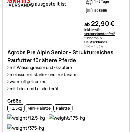
1 - 3 Tage
508565
22
,
90
€
ab
Steuerhinweis:
inkl. MwSt.
versandkostenfrei*
* innerhalb
Deutschlands
1 kg =
1
,
83
€
Agrobs Pre Alpin Senior - Strukturreiches
Raufutter für ältere Pferde
mit Wiesengräsern und -kräutern
melassefrei, stärke- und fruktanarm
warmluftgetrocknet
mit Lein- und Leindotteröl
Größe
12,5kg
Mini-Palette
Palette