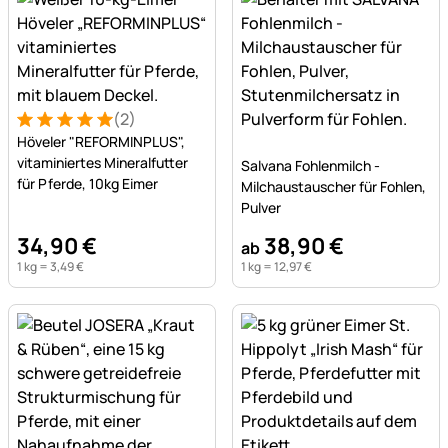
(2)
Bewertung: 5 von 5 (2 Bewertungen)
2 Bewertungen
Höveler "REFORMINPLUS",
Noch keine Bewertungen a
vitaminiertes Mineralfutter
Salvana Fohlenmilch -
für Pferde, 10kg Eimer
Milchaustauscher für Fohlen,
Pulver
34
,
90
€
38
,
90
€
ab
1 kg =
3
,
49
€
1 kg =
12
,
97
€