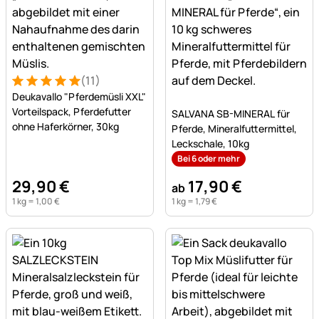
(11)
Bewertung: 5 von 5 (11 Bewertungen)
11 Bewertungen
Deukavallo "Pferdemüsli XXL"
Noch keine Bewertungen a
Vorteilspack, Pferdefutter
SALVANA SB-MINERAL für
ohne Haferkörner, 30kg
Pferde, Mineralfuttermittel,
Leckschale, 10kg
Bei 6 oder mehr
29
,
90
€
17
,
90
€
ab
1 kg =
1
,
00
€
1 kg =
1
,
79
€