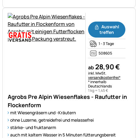
Noch keine Bewertungen ab
Auswahl
treffen
1 - 3 Tage
508605
28
,
90
€
ab
Steuerhinweis:
inkl. MwSt.
versandkostenfrei*
* innerhalb
Deutschlands
1 kg =
1
,
45
€
Agrobs Pre Alpin Wiesenflakes - Raufutter in
Flockenform
mit Wiesengräsern und -Kräutern
ohne Luzerne, getreidefrei und melassefrei
stärke- und fruktanarm
auch mit kaltem Wasser in 5 Minuten fütterungsbereit