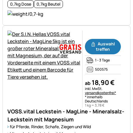
0,7kg Dose
0,7kg Beutel
Noch keine Bewertungen ab
Auswahl
treffen
1 - 3 Tage
500575
18
,
90
€
ab
Steuerhinweis:
inkl. MwSt.
versandkostenfrei*
* innerhalb
Deutschlands
1 kg =
3
,
78
€
VOSS.vital Leckstein - MagLine - Mineralsalz-
Leckstein mit Magnesium
für Pferde, Rinder, Schafe, Ziegen und Wild