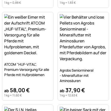
1 kg =
0
,
88
€
1 kg =
1
,
83
€
Noch keine Bewertungen abgegeben
ATCOM "HUF-VITAL",
Noch keine Bewertungen a
Premium-Versorgung für alle
Agrobs Seniormineral
Pferde mit Hufproblemen
- Mineralfutter mit
Aminosäuren
58
,
00
€
37
,
90
€
ab
ab
1 kg =
11
,
60
€
1 kg =
12
,
63
€