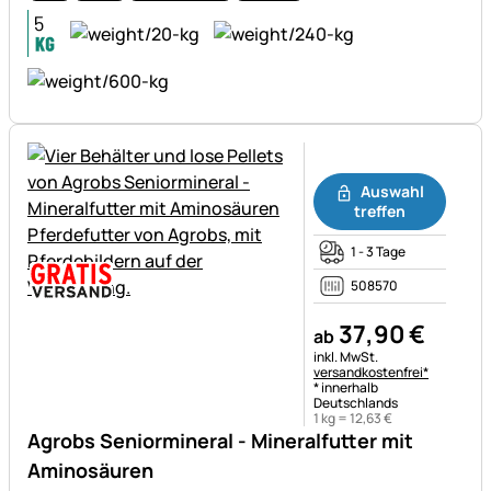
Noch keine Bewertungen ab
Auswahl
treffen
1 - 3 Tage
508570
37
,
90
€
ab
Steuerhinweis:
inkl. MwSt.
versandkostenfrei*
* innerhalb
Deutschlands
1 kg =
12
,
63
€
Agrobs Seniormineral - Mineralfutter mit
Aminosäuren