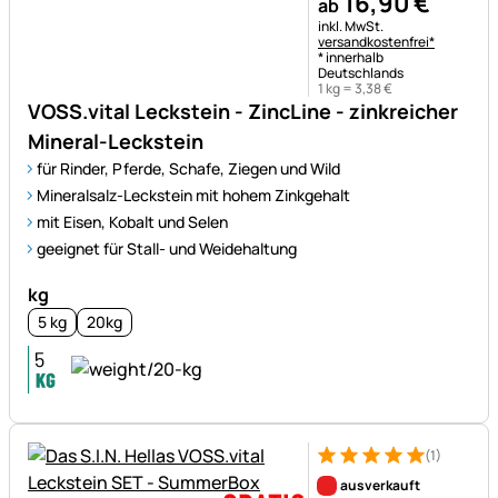
16
,
90
€
ab
Steuerhinweis:
inkl. MwSt.
versandkostenfrei*
* innerhalb
Deutschlands
1 kg =
3
,
38
€
VOSS.vital Leckstein - ZincLine - zinkreicher
Mineral-Leckstein
für Rinder, Pferde, Schafe, Ziegen und Wild
Mineralsalz-Leckstein mit hohem Zinkgehalt
mit Eisen, Kobalt und Selen
geeignet für Stall- und Weidehaltung
kg
5 kg
20kg
(1)
Bewertung: 5 von 5 (1 Bewert
1 Bewertung
ausverkauft