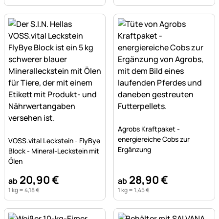
Noch keine Bewertungen a
Agrobs Kraftpaket -
Noch keine Bewertungen abgegeben
energiereiche Cobs zur
VOSS.vital Leckstein - FlyBye
Ergänzung
Block - Mineral-Leckstein mit
Ölen
20
,
90
€
28
,
90
€
ab
ab
1 kg =
4
,
18
€
1 kg =
1
,
45
€