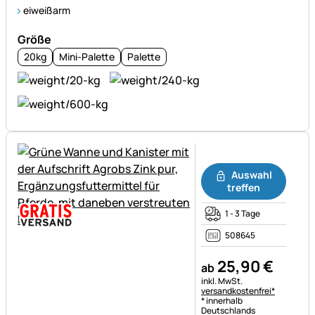
eiweißarm
Größe
20kg
Mini-Palette
Palette
Noch keine Bewertungen ab
Auswahl
treffen
1 - 3 Tage
508645
25
,
90
€
ab
Steuerhinweis:
inkl. MwSt.
versandkostenfrei*
* innerhalb
Deutschlands