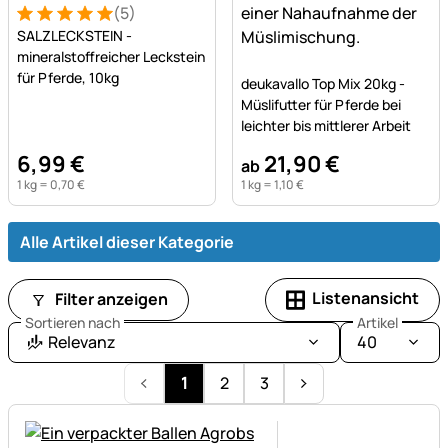
(5)
Bewertung: 5 von 5 (5 Bewertungen)
5 Bewertungen
SALZLECKSTEIN -
mineralstoffreicher Leckstein
Noch keine Bewertungen a
für Pferde, 10kg
deukavallo Top Mix 20kg -
Müslifutter für Pferde bei
leichter bis mittlerer Arbeit
6
,
99
€
21
,
90
€
ab
1 kg =
0
,
70
€
1 kg =
1
,
10
€
Alle Artikel dieser Kategorie
Listenansicht
Filter anzeigen
Sortieren nach
Artikel
Relevanz
40
1
2
3
Noch keine Bewertungen ab