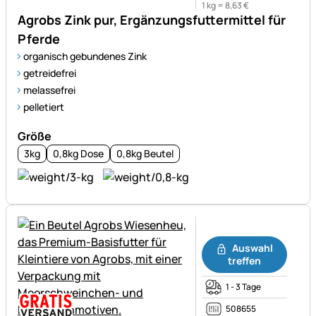
1 kg =
8
,
63
€
Agrobs Zink pur, Ergänzungsfuttermittel für
Pferde
organisch gebundenes Zink
getreidefrei
melassefrei
pelletiert
Größe
3kg
0,8kg Dose
0,8kg Beutel
Noch keine Bewertungen ab
Auswahl
treffen
1 - 3 Tage
508655