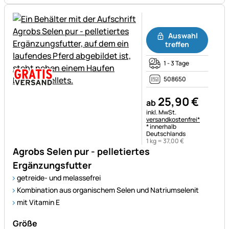
Noch keine Bewertungen ab
Auswahl
treffen
1 - 3 Tage
508650
25
,
90
€
ab
Steuerhinweis:
inkl. MwSt.
versandkostenfrei*
* innerhalb
Deutschlands
1 kg =
37
,
00
€
Agrobs Selen pur - pelletiertes
Ergänzungsfutter
getreide- und melassefrei
Kombination aus organischem Selen und Natriumselenit
mit Vitamin E
Größe