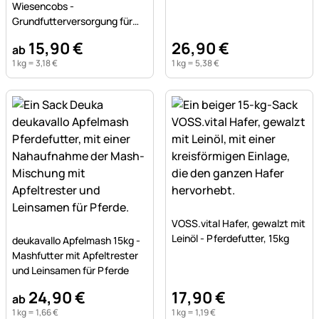
Wiesencobs -
Grundfutterversorgung für
Pferde
15
,
90
€
26
,
90
€
ab
1 kg =
3
,
18
€
1 kg =
5
,
38
€
Noch keine Bewertungen a
VOSS.vital Hafer, gewalzt mit
Noch keine Bewertungen abgegeben
Leinöl - Pferdefutter, 15kg
deukavallo Apfelmash 15kg -
Mashfutter mit Apfeltrester
und Leinsamen für Pferde
24
,
90
€
17
,
90
€
ab
1 kg =
1
,
66
€
1 kg =
1
,
19
€