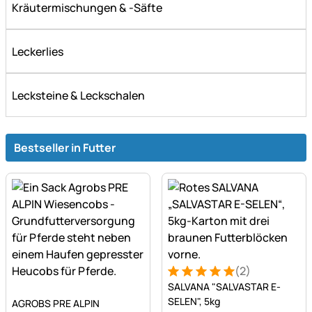
Kräutermischungen & -Säfte
Leckerlies
Lecksteine & Leckschalen
Bestseller in Futter
(2)
Bewertung: 5 von 5 (2 Bew
2 Bewertungen
SALVANA "SALVASTAR E-
Noch keine Bewertungen abgegeben
SELEN", 5kg
AGROBS PRE ALPIN