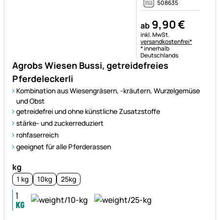
508635
9
,
90
€
ab
Steuerhinweis:
inkl. MwSt.
versandkostenfrei*
* innerhalb
Deutschlands
Agrobs Wiesen Bussi, getreidefreies
Pferdeleckerli
Kombination aus Wiesengräsern, -kräutern, Wurzelgemüse
und Obst
getreidefrei und ohne künstliche Zusatzstoffe
stärke- und zuckerreduziert
rohfaserreich
geeignet für alle Pferderassen
kg
1 kg
10kg
25kg