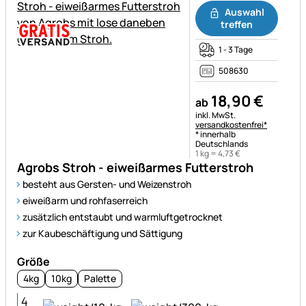
Auswahl
treffen
1 - 3 Tage
508630
18
,
90
€
ab
Steuerhinweis:
inkl. MwSt.
versandkostenfrei*
* innerhalb
Deutschlands
1 kg =
4
,
73
€
Agrobs Stroh - eiweißarmes Futterstroh
besteht aus Gersten- und Weizenstroh
eiweißarm und rohfaserreich
zusätzlich entstaubt und warmluftgetrocknet
zur Kaubeschäftigung und Sättigung
Größe
4kg
10kg
Palette