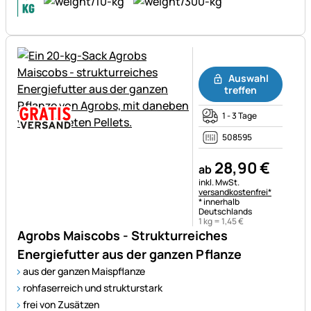
Noch keine Bewertungen ab
Auswahl
treffen
1 - 3 Tage
508595
28
,
90
€
ab
Steuerhinweis:
inkl. MwSt.
versandkostenfrei*
* innerhalb
Deutschlands
1 kg =
1
,
45
€
Agrobs Maiscobs - Strukturreiches
Energiefutter aus der ganzen Pflanze
aus der ganzen Maispflanze
rohfaserreich und strukturstark
frei von Zusätzen