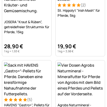
(2)
Bewertung: 5 von 5 (2 Bew
2 Bewertungen
St. Hippolyt "Irish Mash" für
Pferde, 5kg
Noch keine Bewertungen abgegeben
JOSERA "Kraut & Rüben",
getreidefreier Strukturmix für
Pferde, 15kg
28
,
90
€
19
,
90
€
1 kg =
1
,
93
€
1 kg =
3
,
98
€
(5)
Bewertung: 5 von 5 (5 Bewertungen)
5 Bewertungen
Noch keine Bewertungen a
HAVENS "Gastro+", Pellets für
Agrobs Naturmineral -