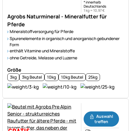
* innerhalb
Deutschlands
1 kg =
10
,
97
€
Agrobs Naturmineral - Mineralfutter für
Pferde
Mineralstoffversorgung für Pferde
Spurenelemente in organisch und anorganisch gebundener
Form
enthält Vitamine und Mineralstoffe
ohne Getreide, Melasse und Luzerne
Größe
3kg
3kg Beutel
10kg
10kg Beutel
25kg
Noch keine Bewertungen ab
Auswahl
treffen