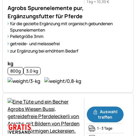
1 kg =
10
,
30
€
Agrobs Spurenelemente pur,
Ergänzungsfutter für Pferde
für die gezielte Ergänzung mit organisch gebundenen
Spurenelementen
Pelletgröße 3mm
getreide- und melassefrei
zur Ergänzung bei erhöhtem Bedarf
kg
800g
3,0 kg
Noch keine Bewertungen ab
Auswahl
treffen
1 - 3 Tage