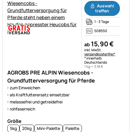
Auswahl
treffen
1 - 3 Tage
508550
15
,
90
€
ab
Steuerhinweis:
inkl. MwSt.
versandkostenfrei*
* innerhalb
Deutschlands
1 kg =
3
,
18
€
AGROBS PRE ALPIN Wiesencobs -
Grundfutterversorgung für Pferde
zum Einweichen
als Kraftfutterersatz einsetzbar
melassefrei und getreidefrei
rohfaserreich
Größe
5kg
20kg
Mini-Palette
Palette