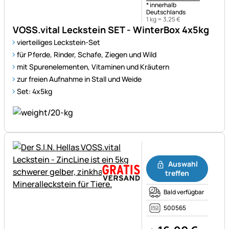
* innerhalb
Deutschlands
1 kg =
3
,
25
€
VOSS.vital Leckstein SET - WinterBox 4x5kg
vierteiliges Leckstein-Set
für Pferde, Rinder, Schafe, Ziegen und Wild
mit Spurenelementen, Vitaminen und Kräutern
zur freien Aufnahme in Stall und Weide
Set: 4x5kg
Noch keine Bewertungen ab
Auswahl
treffen
Bald verfügbar
500565