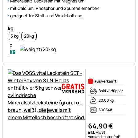
Mineralsalz-Leckstein mit Magnesium
mit Calcium, Phosphor und Spurenelementen
geeignet für Stall- und Weidehaltung
kg
5 kg
20kg
Noch keine Bewertungen ab
ausverkauft
Bald verfügbar
20,00 kg
500548
64
,
90
€
Steuerhinweis:
inkl. MwSt.
versandkostenfrei*