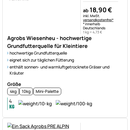
18
,
90
€
ab
Steuerhinweis:
inkl. MwSt.
versandkostenfrei*
* innerhalb
Deutschlands
1 kg =
4
,
73
€
Agrobs Wiesenheu - hochwertige
Grundfutterquelle für Kleintiere
hochwertige Grundfutterquelle
eignet sich zur täglichen Fütterung
enthält sonnen- und warmluftgetrocknete Gräser und
Kräuter
Größe
4kg
10kg
Mini-Palette
Noch keine Bewertungen ab