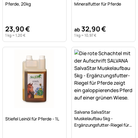
Pferde, 20kg
Mineralfutter für Pferde
23
,
90
€
32
,
90
€
ab
1 kg =
1
,
20
€
1 kg =
10
,
97
€
Noch keine Bewertungen a
Salvana SalvaStar
Noch keine Bewertungen abgegeben
Muskelaufbau 5kg -
Stiefel Leinöl für Pferde - 1L
Ergänzungsfutter-Riegel für
Pferde