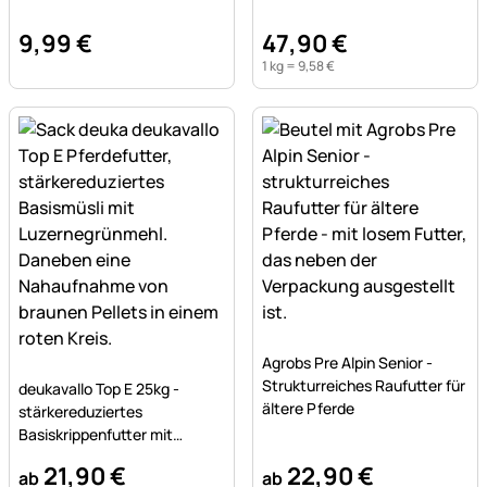
9
,
99
€
47
,
90
€
1 kg =
9
,
58
€
Noch keine Bewertungen a
Agrobs Pre Alpin Senior -
Noch keine Bewertungen abgegeben
Strukturreiches Raufutter für
deukavallo Top E 25kg -
ältere Pferde
stärkereduziertes
Basiskrippenfutter mit
Luzernegrünmehl für Pferde
21
,
90
€
22
,
90
€
ab
ab