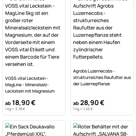
Noch keine Bewertungen a
Agrobs Luzernecobs -
Noch keine Bewertungen abgegeben
strukturreiches Raufutter aus
VOSS.vital Leckstein -
der Luzernepflanze
MagLine - Mineralsalz-
Leckstein mit Magnesium
18
,
90
€
28
,
90
€
ab
ab
1 kg =
3
,
78
€
1 kg =
1
,
45
€