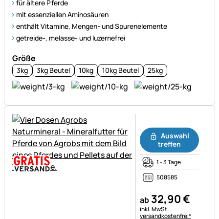
für ältere Pferde
mit essenziellen Aminosäuren
enthält Vitamine, Mengen- und Spurenelemente
getreide-, melasse- und luzernefrei
Größe
3kg
3kg Beutel
10kg
10kg Beutel
25kg
Noch keine Bewertungen ab
Auswahl
treffen
1 - 3 Tage
508585
32
,
90
€
ab
Steuerhinweis:
inkl. MwSt.
versandkostenfrei*