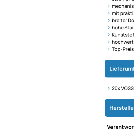
mechanis
mit prakti
breiter D
hohe Stan
Kunststof
hochwerti
Top-Preis
Lieferum
20x VOSS.
Herstell
Verantwort