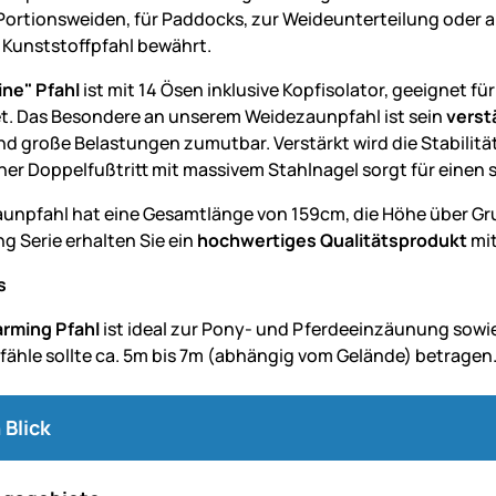
 Portionsweiden, für Paddocks, zur Weideunterteilung oder a
e Kunststoffpfahl bewährt.
ine" Pfahl
ist mit 14 Ösen inklusive Kopfisolator, geeignet f
t. Das Besondere an unserem Weidezaunpfahl ist sein
verst
nd große Belastungen zumutbar. Verstärkt wird die Stabilität
cher Doppelfußtritt mit massivem Stahlnagel sorgt für einen 
unpfahl hat eine Gesamtlänge von 159cm, die Höhe über Gr
g Serie erhalten Sie ein
hochwertiges Qualitätsprodukt
mit
s
rming Pfahl
ist ideal zur Pony- und Pferdeeinzäunung sowi
fähle sollte ca. 5m bis 7m (abhängig vom Gelände) betragen
 Blick