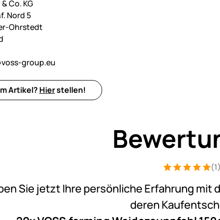
& Co. KG
f. Nord 5
er-Ohrstedt
d
voss-group.eu
m Artikel?
Hier
stellen!
Bewertu
(1
Bewertung: 5 v
1 Bewertung
ben Sie jetzt Ihre persönliche Erfahrung mit 
deren Kaufentsc