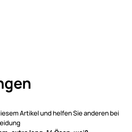
ngen
)
on 5 (1 Bewertungen)
diesem Artikel und helfen Sie anderen bei
heidung