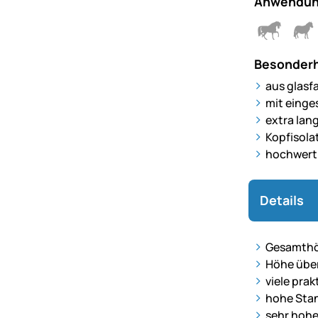
Anwendun
Besonderh
aus glasf
mit einge
extra lan
Kopfisola
hochwerti
Details
Gesamthö
Höhe übe
viele pra
hohe Stan
sehr hohe