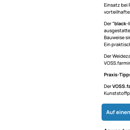
Einsatz bei
vorteilhaft
Der
"black-l
ausgestatte
Bauweise si
Ein praktis
Der Weideza
VOSS.farmin
Praxis-Tipp
Der
VOSS.fa
Kunststoffp
Auf einen