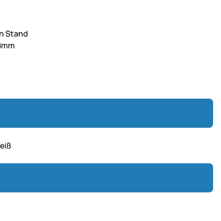
en Stand
 8mm
eiß