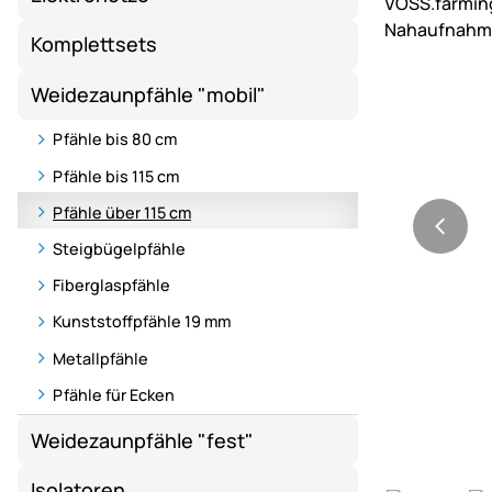
Komplettsets
Weidezaunpfähle "mobil"
Pfähle bis 80 cm
Pfähle bis 115 cm
Pfähle über 115 cm
Steigbügelpfähle
Fiberglaspfähle
Kunststoffpfähle 19 mm
Metallpfähle
Pfähle für Ecken
Weidezaunpfähle "fest"
Isolatoren