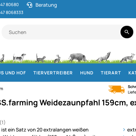
47 80680
Beratung
47 8068333
S UND HOF
TIERVERTREIBER
HUND
TIERART
KA
Schn
cm
Lief
S.farming Weidezaunpfahl 159cm, ext
(1)
 von 5 (1 Bewertungen)
ie
ext