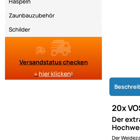
Haspeln
Zaunbauzubehör
Schilder
Versandstatus checken
»
hier klicken
!
Beschrei
20x VO
Der extr
Hochwert
Der Weideza