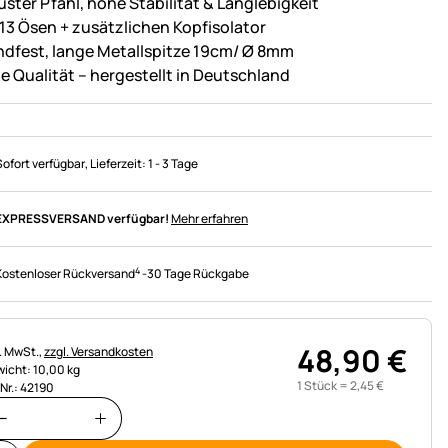
uster Pfahl, hohe Stabilität & Langlebigkeit
 13 Ösen + zusätzlichen Kopfisolator
ndfest, lange Metallspitze 19cm/ Ø 8mm
e Qualität – hergestellt in Deutschland
Sofort verfügbar
, Lieferzeit:
1 - 3 Tage
EXPRESSVERSAND verfügbar!
Mehr erfahren
4
Kostenloser Rückversand
-
30 Tage Rückgabe
48
,
90
€
uerhinweis:
l. MwSt.,
zzgl. Versandkosten
icht: 10,00 kg
1 Stück =
2
,
45
€
.Nr.: 42190