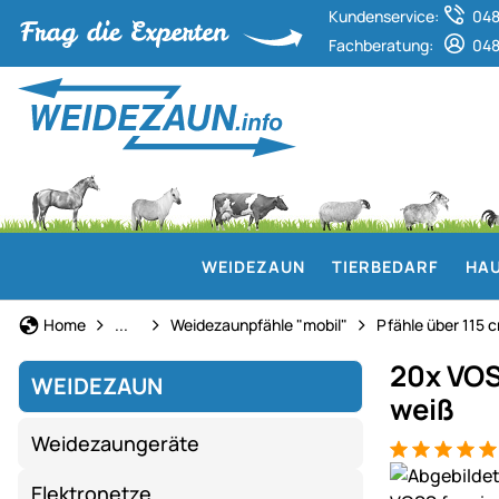
Kundenservice:
048
Fachberatung:
048
WEIDEZAUN
TIERBEDARF
HAU
Weidezaun
Home
...
Weidezaunpfähle "mobil"
Pfähle über 115 
20x VOS
WEIDEZAUN
weiß
Weidezaungeräte
Bewertung: 5
1 Bewertung
Produktgaler
Elektronetze