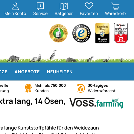
öffnen
öffnen
Mein
Konto
Service
Ratgeber
Favoriten
Warenkorb
TZE
ANGEBOTE
NEUHEITEN
elle
Mehr als
750.000
30-tägiges
erung
Kunden
Widerrufsrecht
ra lang, 14 Ösen,
ra lange Kunststoffpfähle für den Weidezaun