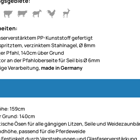
gsgebiete:
eiten:
aserverstärktem PP-Kunststoff gefertigt
spritztem, verzinktem Stahlnagel, Ø 8mm
ger Pfahl, 140cm über Grund
tor an der Pfahloberseite für Seil bis Ø 6mm
ge Verarbeitung,
made in Germany
he: 159cm
r Grund: 140cm
ktische Ösen für alle gängigen Litzen, Seile und Weidezaunb
dhöhe, passend für die Pferdeweide
 Festigkeit durch Verstrebungen und Glasfaserverstärkung