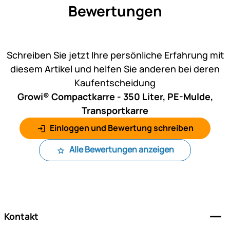
Bewertungen
Noch keine Bewertungen ab
Schreiben Sie jetzt Ihre persönliche Erfahrung mit
diesem Artikel und helfen Sie anderen bei deren
Kaufentscheidung
Growi® Compactkarre - 350 Liter, PE-Mulde,
Transportkarre
Einloggen und Bewertung schreiben
Alle Bewertungen anzeigen
Fußzeile
Kontakt