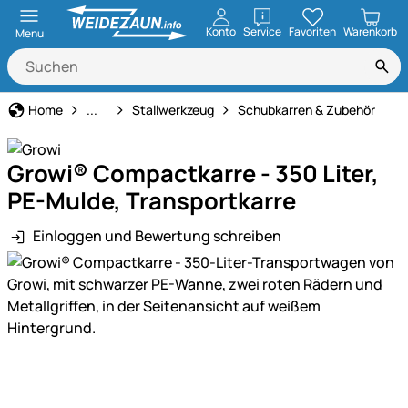
öffnen
Konto
Service
Favoriten
Warenkorb
Menu
Haus und Hof
Home
...
Stallwerkzeug
Schubkarren & Zubehör
Growi® Compactkarre - 350 Liter,
PE-Mulde, Transportkarre
Einloggen und Bewertung schreiben
Produktgalerie