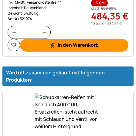
Steuerhinweis:
inkl. MwSt.,
versandkostenfrei*
*
-
5,0
%
innerhalb Deutschlands
statt:
509
,
90
€
484
,
35
€
Gewicht: 34,00 kg
Art.Nr.: 521074
1 Stück =
484
,
35
€
In den Warenkorb
Wird oft zusammen gekauft mit folgenden
Produkten: