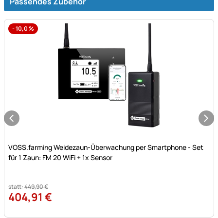
Passendes Zubehör
-
10,0
%
Noch keine Bewertungen abgegeben
VOSS.farming Weidezaun-Überwachung per Smartphone - Set
für 1 Zaun: FM 20 WiFi + 1x Sensor
statt:
449
,
90
€
404
,
91
€