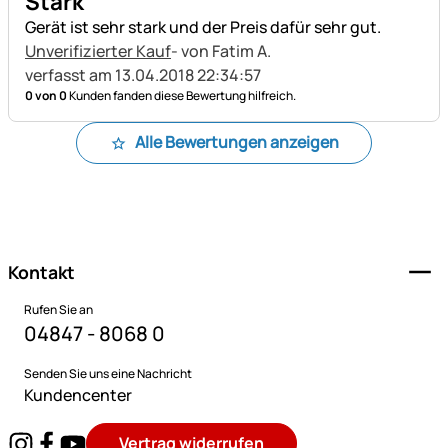
Stark
Gerät ist sehr stark und der Preis dafür sehr gut.
Unverifizierter Kauf
- von Fatim A.
verfasst am 13.04.2018 22:34:57
0 von 0
Kunden fanden diese Bewertung hilfreich.
Alle Bewertungen anzeigen
Fußzeile
Kontakt
Rufen Sie an
04847 - 8068 0
Senden Sie uns eine Nachricht
Kundencenter
Vertrag widerrufen