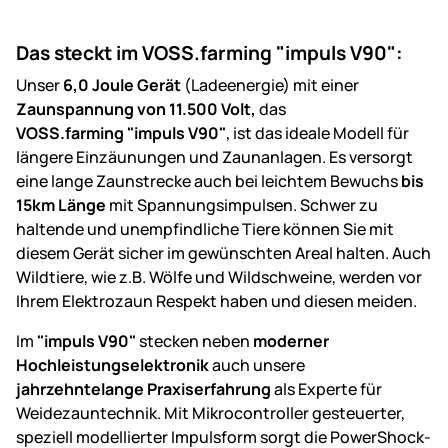
Das steckt im VOSS.farming "impuls V90":
Unser
6,0 Joule Gerät
(Ladeenergie) mit einer
Zaunspannung von
11.500 Volt,
das
VOSS.farming "impuls V90"
, ist das ideale Modell für
längere Einzäunungen und Zaunanlagen. Es versorgt
eine lange Zaunstrecke auch bei leichtem Bewuchs
bis
15km Länge
mit Spannungsimpulsen. Schwer zu
haltende und unempfindliche Tiere können Sie mit
diesem Gerät sicher im gewünschten Areal halten. Auch
Wildtiere, wie z.B. Wölfe und Wildschweine, werden vor
Ihrem Elektrozaun Respekt haben und diesen meiden.
Im
"impuls V90"
stecken neben
moderner
Hochleistungselektronik
auch unsere
jahrzehntelange Praxiserfahrung
als Experte für
Weidezauntechnik. Mit Mikrocontroller gesteuerter,
speziell modellierter Impulsform sorgt die PowerShock-