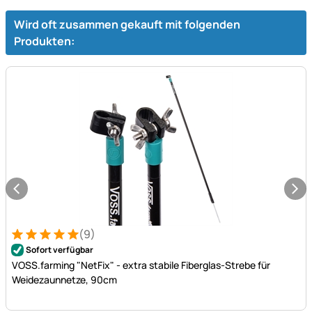
Wird oft zusammen gekauft mit folgenden
Produkten:
(9)
Bewertung: 5 von 5 (9 Bewertungen)
9 Bewertungen
Sofort verfügbar
VOSS.farming "NetFix" - extra stabile Fiberglas-Strebe für
Weidezaunnetze, 90cm