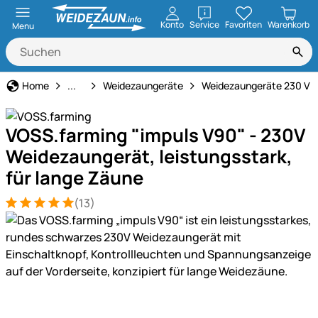
öffnen
Konto
Service
Favoriten
Warenkorb
Menu
Weidezaun
Home
...
Weidezaungeräte
Weidezaungeräte 230 V
VOSS.farming "impuls V90" - 230V
Weidezaungerät, leistungsstark,
für lange Zäune
(13)
Bewertung: 5 von 5 (13 Bewertungen)
13 Bewertungen
Produktgalerie