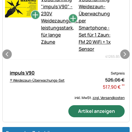
41265.B5
impuls V90
Setpreis
+
526,
06
€
Weidezaun-Überwachungs-Set
**
517
,
90
€
inkl. MwSt.
zzgl. Versandkosten
Artikel anzeigen