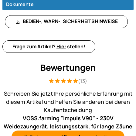
Dokumente
BEDIEN-, WARN-, SICHERHEITSHINWEISE
Frage zum Artikel?
Hier
stellen!
Bewertungen
(13)
Bewertung: 5 von 5 (13 Bewertungen)
13 Bewertungen
Schreiben Sie jetzt Ihre persönliche Erfahrung mit
diesem Artikel und helfen Sie anderen bei deren
Kaufentscheidung
VOSS.farming "impuls V90" - 230V
Weidezaungerät, leistungsstark, für lange Zäune