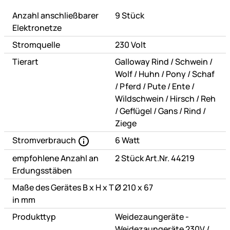
Anzahl anschließbarer
9 Stück
Elektronetze
Stromquelle
230 Volt
oder
oder
Tierart
Galloway Rind
/
Schwein
/
oder
oder
oder
Wolf
/
Huhn
/
Pony
/
Schaf
oder
oder
oder
oder
/
Pferd
/
Pute
/
Ente
/
oder
oder
Wildschwein
/
Hirsch
/
Reh
oder
oder
oder
oder
/
Geflügel
/
Gans
/
Rind
/
Ziege
Stromverbrauch
6 Watt
empfohlene Anzahl an
2 Stück Art.Nr. 44219
Erdungsstäben
Maße des Gerätes B x H x T
Ø 210 x 67
in mm
Produkttyp
Weidezaungeräte -
oder
Weidezaungeräte 230V
/