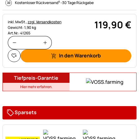
4
Kostenloser Rückversand
-
30 Tage Rückgabe
119
,
90
€
Steuerhinweis:
inkl. MwSt.,
zzgl. Versandkosten
Gewicht: 1,90 kg
Art.Nr.: 41265
In den Warenkorb
Tiefpreis-Garantie
Hier mehr erfahren.
Sparsets