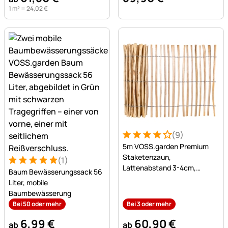
1 m² =
24
,
02
€
(9)
Bewertung: 4 von 5 (9 Bew
9 Bewertungen
5m VOSS.garden Premium
Staketenzaun,
(1)
Bewertung: 5 von 5 (1 Bewertungen)
1 Bewertung
Lattenabstand 3-4cm,
Baum Bewässerungssack 56
Gartenzaun aus Haselnuss,
Liter, mobile
100cm
Baumbewässerung
Bei 50 oder mehr
Bei 3 oder mehr
6
,
99
€
60
,
90
€
ab
ab