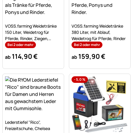
Noch keine Bewertungen abgegeben
Noch keine Bewertungen a
VOSS.farming Weidetränke
VOSS.farming Weidetränke
150 Liter, Weidetrog für
380 Liter, mit Ablauf,
Pferde, Rinder, Ziegen,
Weidetrog für Pferde, Rinder
Schafe
Bei 2 oder mehr
Bei 2 oder mehr
114
,
90
€
159
,
90
€
ab
ab
-
5,0
%
Noch keine Bewertungen abgegeben
Lederstiefel "Rico",
Freizeitschuhe, Chelsea