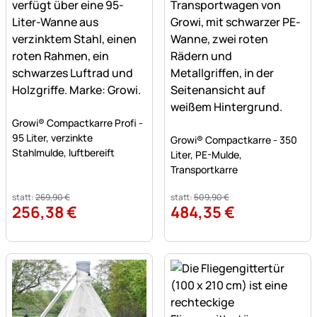
Noch keine Bewertungen abgegeben
Growi® Compactkarre Profi -
Noch keine Bewertungen a
95 Liter, verzinkte
Growi® Compactkarre - 350
Stahlmulde, luftbereift
Liter, PE-Mulde,
Transportkarre
statt:
269
,
90
€
statt:
509
,
90
€
256
,
38
€
484
,
35
€