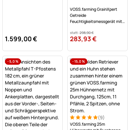
Noch keine Bewertungen a
VOSS.farming GrainXpert
Getreide
Feuchtigkeitsmessgerät mit
Mahlwerk & Transportkoffer
statt:
298
,
90
€
1.599
,
00
€
283
,
93
€
-
5,0
%
-
15,0
%
(9)
Bewertung: 5 von 5 (9 Bew
9 Bewertungen
VOSS.farming 25m