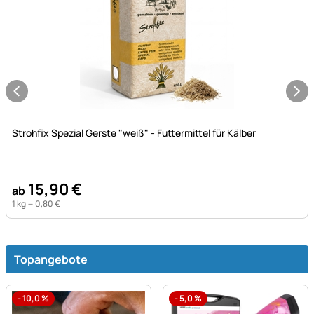
Noch keine Bewertungen abgegeben
Strohfix Spezial Gerste "weiß" - Futtermittel für Kälber
15
,
90
€
ab
1 kg =
0
,
80
€
Topangebote
-
10,0
%
-
5,0
%