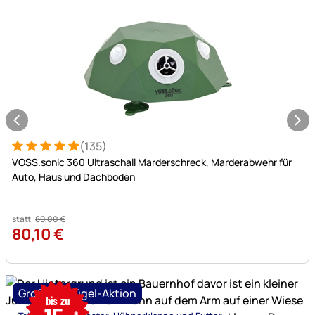
(135)
Bewertung: 5 von 5 (135 Bewertungen)
135 Bewertungen
VOSS.sonic 360 Ultraschall Marderschreck, Marderabwehr für
Auto, Haus und Dachboden
statt:
89
,
00
€
80
,
10
€
nur
Große Geflügel-Aktion
bis zu
bis