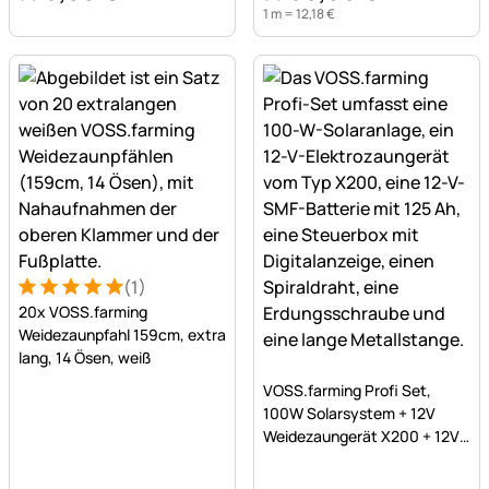
1 m =
12
,
18
€
(1)
Bewertung: 5 von 5 (1 Bewertungen)
1 Bewertung
20x VOSS.farming
Weidezaunpfahl 159cm, extra
lang, 14 Ösen, weiß
Noch keine Bewertungen a
VOSS.farming Profi Set,
100W Solarsystem + 12V
Weidezaungerät X200 + 12V
SMF Akku 125Ah + Kasten