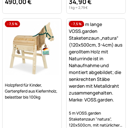
490
,
00
€
34
,
90
€
1 kg =
2
,
79
€
-
7,5
%
-
7,5
%
Noch keine Bewertungen abgegeben
Holzpferd für Kinder,
Gartenpferd aus Kiefernholz,
belastbar bis 100kg
Noch keine Bewertungen a
5 m VOSS.garden
Staketenzaun "natura",
120x500cm, mit natürlicher