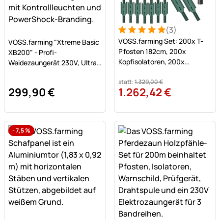
(3)
Bewertung: 5 von 5 (3 Bew
3 Bewertungen
Noch keine Bewertungen abgegeben
VOSS.farming Set: 200x T-
VOSS.farming "Xtreme Basic
Pfosten 182cm, 200x
XB200" - Profi-
Kopfisolatoren, 200x
Weidezaungerät 230V, Ultra
Bandisolatoren und
stark, 20 Joule
Handramme
statt:
1.329
,
00
€
299
,
90
€
1.262
,
42
€
-
7,5
%
Noch keine Bewertungen abgegeben