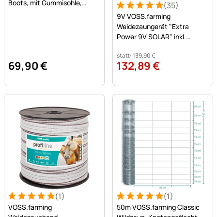
Boots, mit Gummisohle,
(35)
Bewertung: 5 von 5 (35 Be
35 Bewertungen
gewachstes Leder, braun
9V VOSS.farming
Weidezaungerät "Extra
Power 9V SOLAR" inkl.
Batterie + Zaunprüfer
statt:
139
,
90
€
69
,
90
€
132
,
89
€
(1)
(1)
Bewertung: 5 von 5 (1 Bewertungen)
1 Bewertung
Bewertung: 5 von 5 (1 Bewe
1 Bewertung
VOSS.farming
50m VOSS.farming Classic