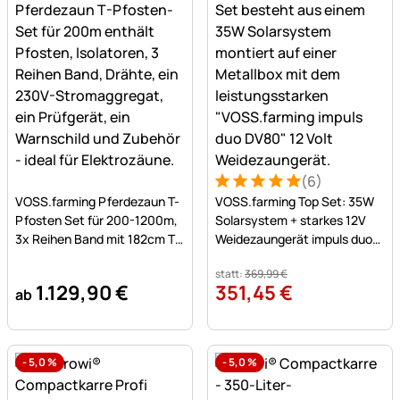
(6)
Noch keine Bewertungen abgegeben
Bewertung: 5 von 5 (6 Bew
6 Bewertungen
VOSS.farming Pferdezaun T-
VOSS.farming Top Set: 35W
Pfosten Set für 200-1200m,
Solarsystem + starkes 12V
3x Reihen Band mit 182cm T-
Weidezaungerät impuls duo
Pfosten
DV80 (5J) + Tragebox
statt:
369
,
99
€
1.129
,
90
€
351
,
45
€
ab
-
5,0
%
-
5,0
%