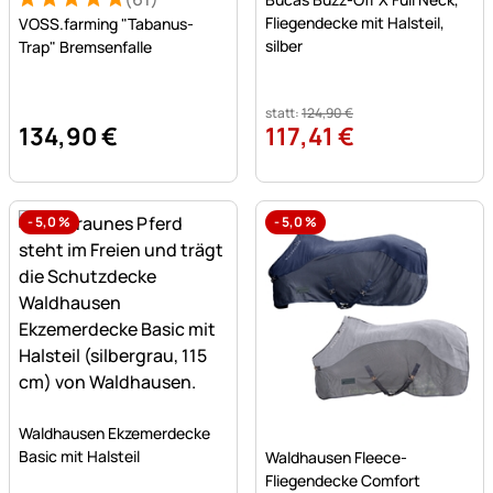
Bewertung: 5 von 5 (61 Bewertungen)
61 Bewertungen
Fliegendecke mit Halsteil,
VOSS.farming "Tabanus-
silber
Trap" Bremsenfalle
statt:
124
,
90
€
134
,
90
€
117
,
41
€
-
5,0
%
-
5,0
%
Noch keine Bewertungen abgegeben
Waldhausen Ekzemerdecke
Noch keine Bewertungen a
Basic mit Halsteil
Waldhausen Fleece-
Fliegendecke Comfort