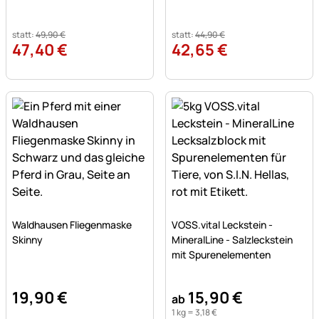
statt:
49
,
90
€
statt:
44
,
90
€
47
,
40
€
42
,
65
€
Noch keine Bewertungen abgegeben
Noch keine Bewertungen a
Waldhausen Fliegenmaske
VOSS.vital Leckstein -
Skinny
MineralLine - Salzleckstein
mit Spurenelementen
19
,
90
€
15
,
90
€
ab
1 kg =
3
,
18
€