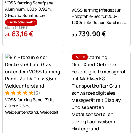
VOSS.farming Schafpanel,
Noch keine Bewertungen a
Aluminium, 1,83 x 0,92m,
VOSS.farming Pferdezaun
Steckfix Schafhorde
Holzpfähle-Set für 200-
Bei 16 oder mehr
1200m, 3x Reihen Band mit
statt:
101
,
66
€
200cm Holzpfählen
83
,
16
€
739
,
90
€
ab
ab
-
5,0
%
(3)
Bewertung: 5 von 5 (3 Bewertungen)
3 Bewertungen
VOSS.farming Panel-Zelt,
4,0m x 3,6m,
Weideunterstand, Weidezelt