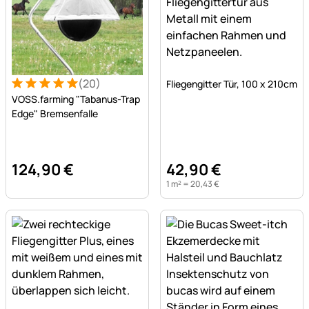
Noch keine Bewertungen a
(20)
Fliegengitter Tür, 100 x 210cm
Bewertung: 5 von 5 (20 Bewertungen)
20 Bewertungen
VOSS.farming "Tabanus-Trap
Edge" Bremsenfalle
124
,
90
€
42
,
90
€
1 m² =
20
,
43
€