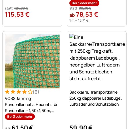
Rinde,3-4cm
Bei 3 oder mehr
statt:
124
,
90
€
statt:
80
,
38
€
115
,
53
€
78
,
53
€
ab
1 m =
15
,
71
€
Noch keine Bewertungen a
(6)
Sackkarre, Transportkarre
Bewertung: 4 von 5 (6 Bewertungen)
6 Bewertungen
250kg klappbarer Ladebügel,
VOSS.farming
Lufträder und Schutzblech
Rundballennetz, Heunetz für
Rundballen - 1,60x1,60m,
Maschenweite 4,5x4,5cm
Bei 3 oder mehr
61
,
50
€
59
,
90
€
ab