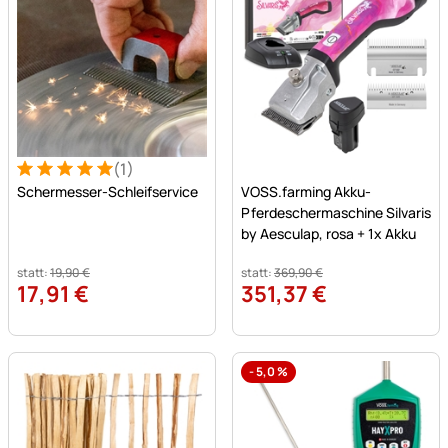
(1)
Bewertung: 5 von 5 (1 Bewertungen)
1 Bewertung
Noch keine Bewertungen a
Schermesser-Schleifservice
VOSS.farming Akku-
Pferdeschermaschine Silvaris
by Aesculap, rosa + 1x Akku
statt:
19
,
90
€
statt:
369
,
90
€
17
,
91
€
351
,
37
€
-
5,0
%