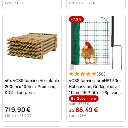
1 kg =
3
,
00
€
1 Stück =
10
,
75
€
-
7,5
%
(36)
Noch keine Bewertungen abgegeben
Bewertung: 5 von 5 (36 Be
36 Bewertungen
40x VOSS.farming Holzpfähle
VOSS.farming farmNET 50m
200cm x 100mm, Premium,
Hühnerzaun, Geflügelnetz,
KDI4 - Langzeit-
112cm, 16 Pfähle, 2 Spitzen,
Tiefenimprägnierung
grün, ohne Strom
Bei 2 oder mehr
statt:
87
,
78
€
719
,
90
€
86
,
49
€
ab
1 Stück =
18
,
00
€
1 m =
1
,
73
€