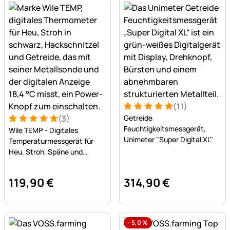
(11)
Bewertung: 5 von 5 (11 Bew
11 Bewertungen
(3)
Getreide
Bewertung: 5 von 5 (3 Bewertungen)
3 Bewertungen
Feuchtigkeitsmessgerät,
Wile TEMP - Digitales
Unimeter "Super Digital XL"
Temperaturmessgerät für
Heu, Stroh, Späne und
Getreide
119
,
90
€
314
,
90
€
-
5,0
%