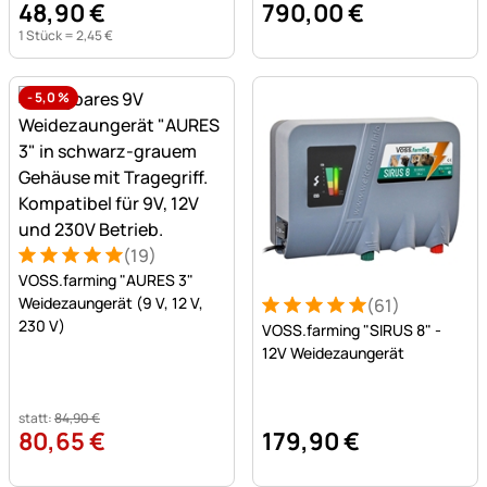
48
,
90
€
790
,
00
€
1 Stück =
2
,
45
€
-
5,0
%
(19)
Bewertung: 5 von 5 (19 Bewertungen)
19 Bewertungen
VOSS.farming "AURES 3"
Weidezaungerät (9 V, 12 V,
(61)
Bewertung: 5 von 5 (61 Be
61 Bewertungen
230 V)
VOSS.farming "SIRUS 8" -
12V Weidezaungerät
statt:
84
,
90
€
80
,
65
€
179
,
90
€