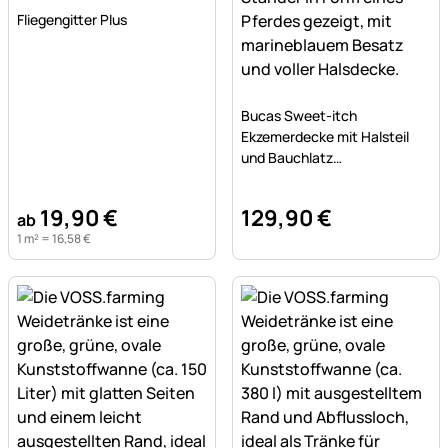
Noch keine Bewertungen abgegeben
Fliegengitter Plus
Noch keine Bewertungen a
Bucas Sweet-itch
Ekzemerdecke mit Halsteil
und Bauchlatz
Insektenschutz
19
,
90
€
129
,
90
€
ab
1 m² =
16
,
58
€