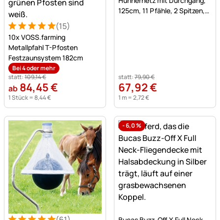
Hühnernetz mit Durchgang,
125cm, 11 Pfähle, 2 Spitzen,
grün, ohne Strom
(15)
Bewertung: 5 von 5 (15 Bewertungen)
15 Bewertungen
10x VOSS.farming
Metallpfahl T-Pfosten
Festzaunsystem 182cm
Bei 4 oder mehr
statt:
109
,
14
€
statt:
79
,
90
€
84
,
45
€
67
,
92
€
ab
1 Stück =
8
,
44
€
1 m =
2
,
72
€
-
6,0
%
Noch keine Bewertungen a
(61)
Bucas Buzz-Off X Full Neck,