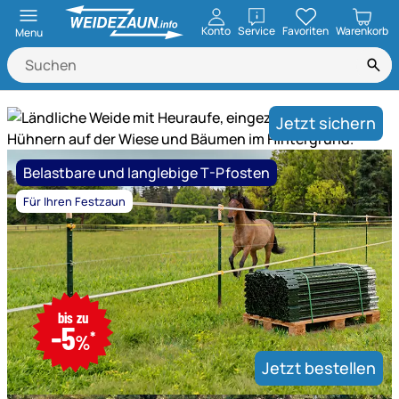
öffnen
Konto
Service
Favoriten
Warenkorb
Menu
Weidezaun.info ist Experte für ele
Jetzt sichern
Mega
Belastbare und langlebige T-Pfosten
Saison-
Schlussverkauf!
Für Ihren Festzaun
Weidezaun,
Heuraufen
und
Hühnerhaltung
nur
-
bis zu
bis
-5
bis
*
31.08.2026,
%
31.08.2026,
13
Jetzt bestellen
13
Uhr
Uhr