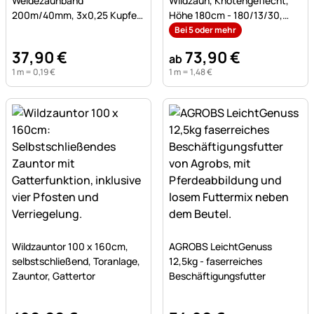
Weidezaunband
Wildzaun, Knotengeflecht,
200m/40mm, 3x0,25 Kupfer
Höhe 180cm - 180/13/30,
+ 7x0,20 Niro, weiß-schwarz
verzinkt
Bei 5 oder mehr
37
,
90
€
73
,
90
€
ab
1 m =
0
,
19
€
1 m =
1
,
48
€
Noch keine Bewertungen abgegeben
Noch keine Bewertungen a
Wildzauntor 100 x 160cm,
AGROBS LeichtGenuss
selbstschließend, Toranlage,
12,5kg - faserreiches
Zauntor, Gattertor
Beschäftigungsfutter