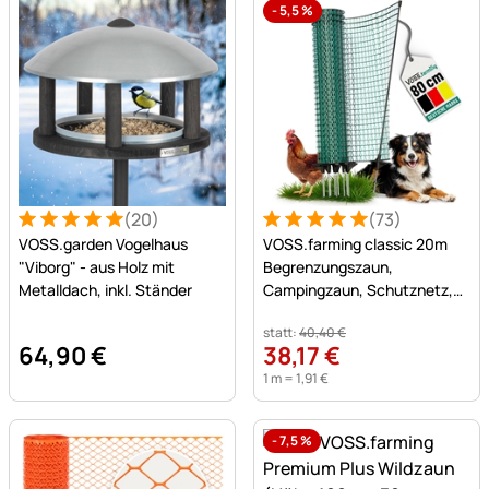
-
5,5
%
(20)
(73)
Bewertung: 5 von 5 (20 Bewertungen)
20 Bewertungen
Bewertung: 5 von 5 (73 Be
73 Bewertungen
VOSS.garden Vogelhaus
VOSS.farming classic 20m
"Viborg" - aus Holz mit
Begrenzungszaun,
Metalldach, inkl. Ständer
Campingzaun, Schutznetz,
80cm, 12 Pfähle, ohne Strom
statt:
40
,
40
€
64
,
90
€
38
,
17
€
1 m =
1
,
91
€
-
7,5
%