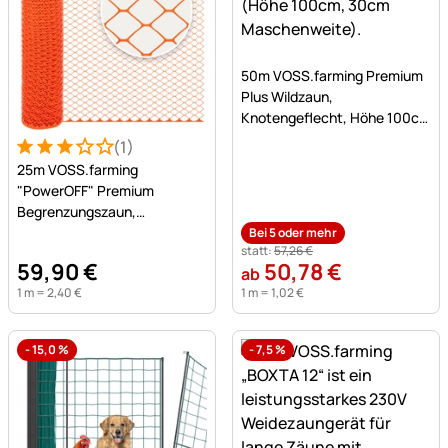
Noch keine Bewertungen a
50m VOSS.farming Premium
Plus Wildzaun,
Knotengeflecht, Höhe 100cm
- 100/08/30, verzinkt
(1)
Bewertung: 3 von 5 (1 Bewertungen)
1 Bewertung
25m VOSS.farming
"PowerOFF" Premium
Begrenzungszaun,
Hühnerzaun, Höhe 120cm -
Bei 5 oder mehr
statt:
57
,
26
€
50x50mm, orange
59
,
90
€
50
,
78
€
ab
1 m =
2
,
40
€
1 m =
1
,
02
€
-
15,0
%
-
7,5
%