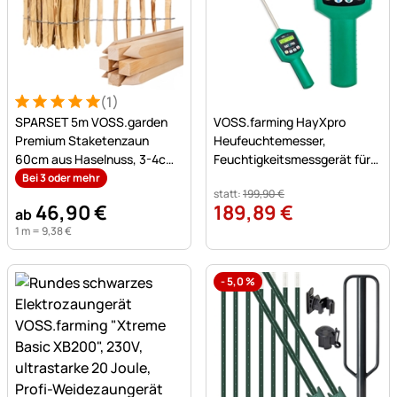
(1)
Bewertung: 5 von 5 (1 Bewertungen)
1 Bewertung
Noch keine Bewertungen a
SPARSET 5m VOSS.garden
VOSS.farming HayXpro
Premium Staketenzaun
Heufeuchtemesser,
60cm aus Haselnuss, 3-4cm,
Feuchtigkeitsmessgerät für
mit 9 Buchenpfählen 90cm
Heu, Stroh und Silage
Bei 3 oder mehr
statt:
199
,
90
€
46
,
90
€
189
,
89
€
ab
1 m =
9
,
38
€
-
5,0
%