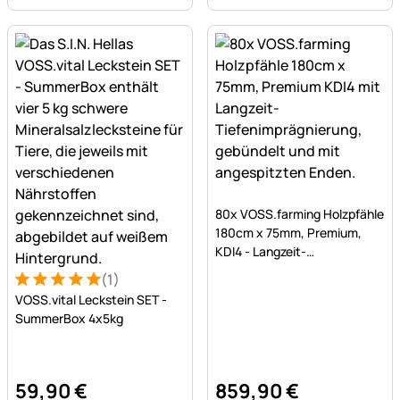
Noch keine Bewertungen a
80x VOSS.farming Holzpfähle
180cm x 75mm, Premium,
KDI4 - Langzeit-
Tiefenimprägnierung
(1)
Bewertung: 5 von 5 (1 Bewertungen)
1 Bewertung
VOSS.vital Leckstein SET -
SummerBox 4x5kg
59
,
90
€
859
,
90
€