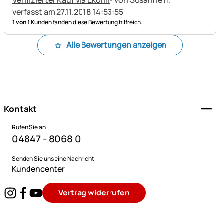
verfasst am 27.11.2018 14:53:55
1 von 1
Kunden fanden diese Bewertung hilfreich.
Alle Bewertungen anzeigen
Fußzeile
Kontakt
Rufen Sie an
04847 - 8068 0
Senden Sie uns eine Nachricht
Kundencenter
Vertrag widerrufen