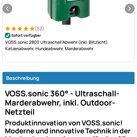
(52)
Bewertung: 5 von 5 (52 Bewertungen)
52 Bewertungen
Sofort verfügbar
VOSS.sonic 2800 Ultraschall Abwehr (inkl. Blitzlicht)
Katzenabwehr, Hundeabwehr, Marderabwehr
Beschreibung
VOSS.sonic 360° - Ultraschall-
Marderabwehr, inkl. Outdoor-
Netzteil
Produktinnovation von VOSS.sonic!
Moderne und innovative Technik in der