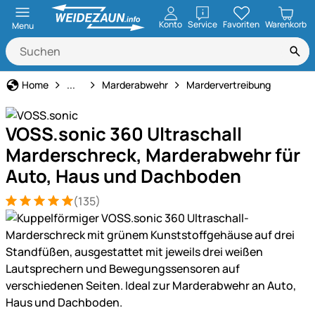
öffnen
Konto
Service
Favoriten
Warenkorb
Menu
Tiervertreiber
Home
...
Marderabwehr
Mardervertreibung
VOSS.sonic 360 Ultraschall
Marderschreck, Marderabwehr für
Auto, Haus und Dachboden
(135)
Bewertung: 5 von 5 (135 Bewertungen)
135 Bewertungen
Produktgalerie