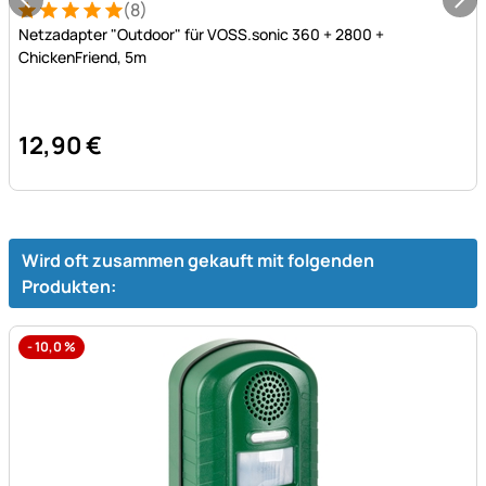
(8)
Bewertung: 5 von 5 (8 Bewertungen)
8 Bewertungen
Netzadapter "Outdoor" für VOSS.sonic 360 + 2800 +
ChickenFriend, 5m
12
,
90
€
Wird oft zusammen gekauft mit folgenden
Produkten:
-
10,0
%