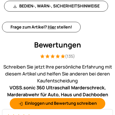
BEDIEN-, WARN-, SICHERHEITSHINWEISE
Frage zum Artikel?
Hier
stellen!
Bewertungen
(135)
Bewertung: 5 von 5 (135 Bewertungen)
135 Bewertungen
Schreiben Sie jetzt Ihre persönliche Erfahrung mit
diesem Artikel und helfen Sie anderen bei deren
Kaufentscheidung
VOSS.sonic 360 Ultraschall Marderschreck,
Marderabwehr für Auto, Haus und Dachboden
Einloggen und Bewertung schreiben