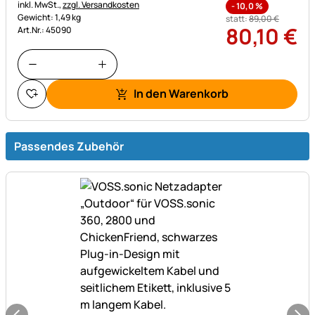
Steuerhinweis:
inkl. MwSt.,
zzgl. Versandkosten
-
10,0
%
Gewicht: 1,49 kg
statt:
89
,
00
€
80
,
10
€
Art.Nr.: 45090
In den Warenkorb
Passendes Zubehör