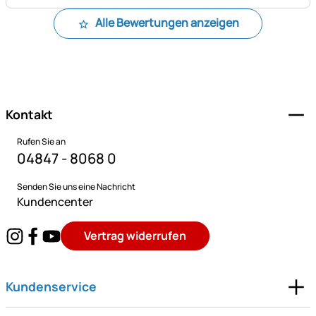
Alle Bewertungen anzeigen
Fußzeile
Kontakt
Rufen Sie an
04847 - 8068 0
Senden Sie uns eine Nachricht
Kundencenter
Vertrag widerrufen
Kundenservice