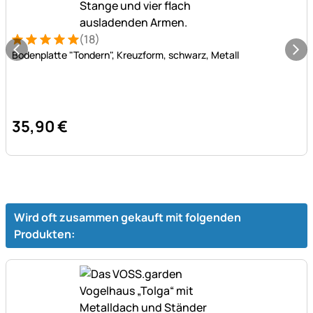
(18)
Bewertung: 5 von 5 (18 Bewertungen)
18 Bewertungen
Bodenplatte "Tondern", Kreuzform, schwarz, Metall
35
,
90
€
Wird oft zusammen gekauft mit folgenden
Produkten: