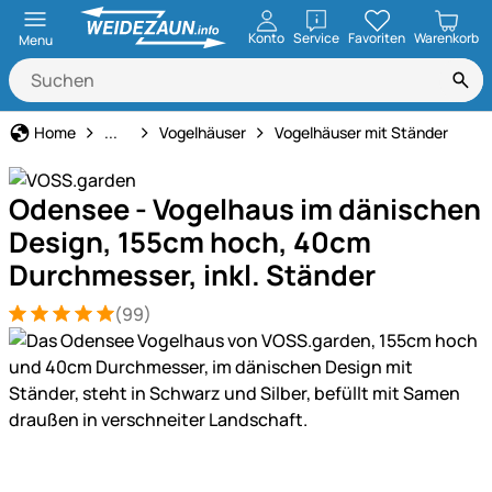
öffnen
Konto
Service
Favoriten
Warenkorb
Menu
Garten & Heimdekoration
Home
...
Vogelhäuser
Vogelhäuser mit Ständer
Odensee - Vogelhaus im dänischen
Design, 155cm hoch, 40cm
Durchmesser, inkl. Ständer
(99)
Bewertung: 5 von 5 (99 Bewertungen)
99 Bewertungen
Produktgalerie