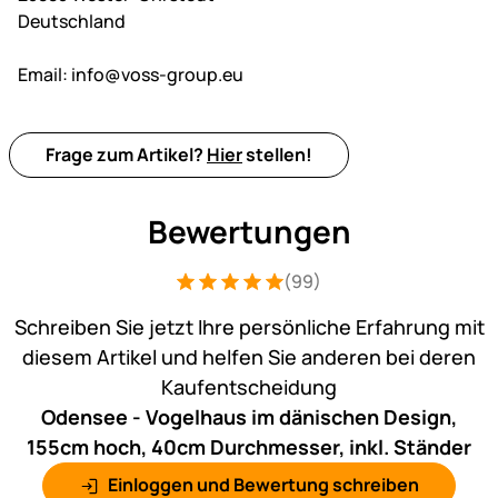
Deutschland
Email:
info@voss-group.eu
Frage zum Artikel?
Hier
stellen!
Bewertungen
(99)
Bewertung: 5 von 5 (99 Bewertungen)
99 Bewertungen
Schreiben Sie jetzt Ihre persönliche Erfahrung mit
diesem Artikel und helfen Sie anderen bei deren
Kaufentscheidung
Odensee - Vogelhaus im dänischen Design,
155cm hoch, 40cm Durchmesser, inkl. Ständer
Einloggen und Bewertung schreiben