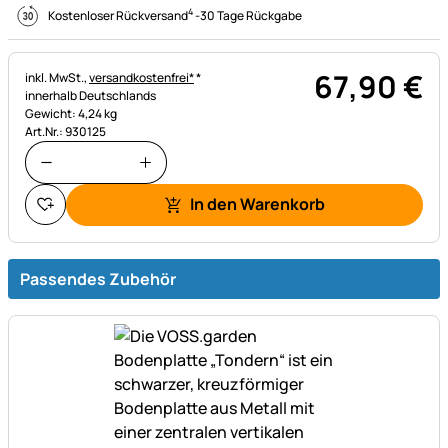
4
Kostenloser Rückversand
-
30 Tage Rückgabe
67
,
90
€
Steuerhinweis:
inkl. MwSt.,
versandkostenfrei*
*
innerhalb Deutschlands
Gewicht: 4,24 kg
Art.Nr.: 930125
In den Warenkorb
Passendes Zubehör