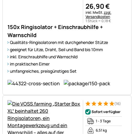
26
,
90
€
Steuerhinweis:
inkl. MwSt.
zzgl.
Versandkosten
1 Stück =
0
,
18
€
150x Ringisolator + Einschraubhilfe +
Warnschild
Qualitäts-Ringisolatoren mit durchgehender Stütze
geeignet für Litze, Draht, Seil und Band bis 10mm
inkl. Einschraubhilfe und Warnschild
im praktischen Eimer
umfangreiches, preisgünstiges Set
(16)
Bewertung: 5 von 5 (16 Bewe
16 Bewertungen
Sofort verfügbar
1 - 3 Tage
6,51 kg