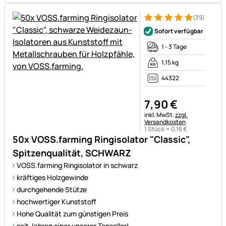
(39)
Bewertung: 5 von 5 (39 Bewe
39 Bewertungen
Sofort verfügbar
1 - 3 Tage
1,15 kg
44322
7
,
90
€
Steuerhinweis:
inkl. MwSt.
zzgl.
Versandkosten
1 Stück =
0
,
16
€
50x VOSS.farming Ringisolator "Classic",
Spitzenqualität, SCHWARZ
VOSS.farming Ringisolator in schwarz
kräftiges Holzgewinde
durchgehende Stütze
hochwertiger Kunststoff
Hohe Qualität zum günstigen Preis
seit Jahren einer unserer Topseller!