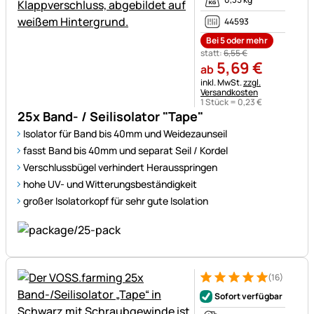
44593
Bei 5 oder mehr
statt:
6
,
55
€
5
,
69
€
ab
Steuerhinweis:
inkl. MwSt.
zzgl.
Versandkosten
1 Stück =
0
,
23
€
25x Band- / Seilisolator "Tape"
Isolator für Band bis 40mm und Weidezaunseil
fasst Band bis 40mm und separat Seil / Kordel
Verschlussbügel verhindert Herausspringen
hohe UV- und Witterungsbeständigkeit
großer Isolatorkopf für sehr gute Isolation
(16)
Bewertung: 5 von 5 (16 Bewe
16 Bewertungen
Sofort verfügbar