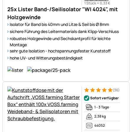
1 Stück =
0
,
33
€
25x Lister Band-/Seilisolator "WI 4024", mit
Holzgewinde
Isolator für Band bis 40mm und Litze & Seil bis Ø 8mm
sichere Führung des Leitermaterials dank Klipp-Verschluss
robustes Holzgewinde und Sechskantprofil für leichte
Montage
sehr gute Isolation - hochspannungsfester Kunststoff
hohe UV- und Witterungsbeständigkeit
(36)
Bewertung: 5 von 5 (36 Bewe
36 Bewertungen
Sofort verfügbar
1 - 3 Tage
2,38 kg
44052