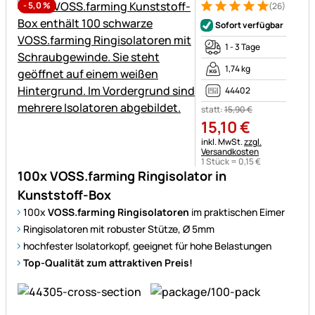
-
5,0
%
(26)
Bewertung: 5 von 5 (26 Bewe
26 Bewertungen
Sofort verfügbar
1 - 3 Tage
1,74 kg
44402
statt:
15
,
90
€
15
,
10
€
Steuerhinweis:
inkl. MwSt.
zzgl.
Versandkosten
1 Stück =
0
,
15
€
100x VOSS.farming Ringisolator in
Kunststoff-Box
100x
VOSS.farming Ringisolatoren
im praktischen Eimer
Ringisolatoren mit robuster Stütze, Ø 5mm
hochfester Isolatorkopf, geeignet für hohe Belastungen
Top-Qualität zum attraktiven Preis!