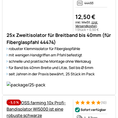
44493
12
,
50
€
Steuerhinweis:
inkl. MwSt.
zzgl.
Versandkosten
1 Stück =
0
,
50
€
25x Zweitisolator für Breitband bis 40mm (für
Fiberglaspfahl 44474)
robuster Klemmisolator für Fiberglaspfähle
mit wenigen Handgriffen am Pfahl befestigt
schnelle und praktische Montage ohne Werkzeug
für Band bis 40mm Breite und Litze, Seil bis Ø 6mm
seit Jahren in der Praxis bewährt, 25 Stück im Pack
-
5,0
%
(10)
Bewertung: 5 von 5 (10 Bewe
10 Bewertungen
Sofort verfügbar
1 - 3 Tage