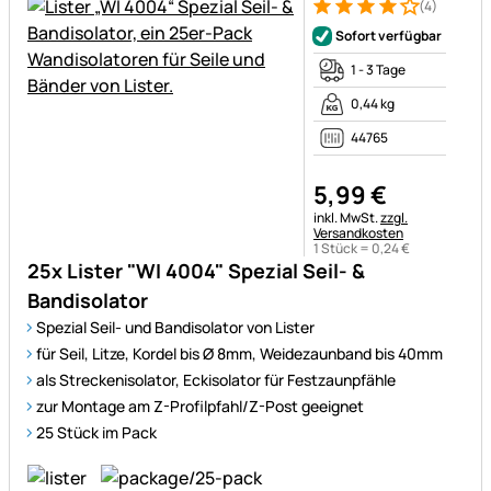
(4)
Bewertung: 4 von 5 (4 Bewer
4 Bewertungen
Sofort verfügbar
1 - 3 Tage
0,44 kg
44765
5
,
99
€
Steuerhinweis:
inkl. MwSt.
zzgl.
Versandkosten
1 Stück =
0
,
24
€
25x Lister "WI 4004" Spezial Seil- &
Bandisolator
Spezial Seil- und Bandisolator von Lister
für Seil, Litze, Kordel bis Ø 8mm, Weidezaunband bis 40mm
als Streckenisolator, Eckisolator für Festzaunpfähle
zur Montage am Z-Profilpfahl/Z-Post geeignet
25 Stück im Pack