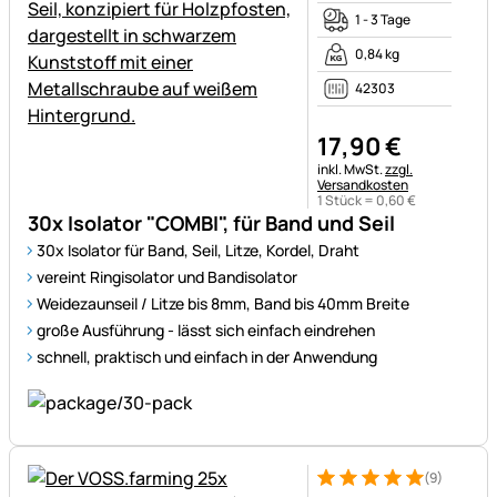
1 - 3 Tage
0,84 kg
42303
17
,
90
€
Steuerhinweis:
inkl. MwSt.
zzgl.
Versandkosten
1 Stück =
0
,
60
€
30x Isolator "COMBI", für Band und Seil
30x Isolator für Band, Seil, Litze, Kordel, Draht
vereint Ringisolator und Bandisolator
Weidezaunseil / Litze bis 8mm, Band bis 40mm Breite
große Ausführung - lässt sich einfach eindrehen
schnell, praktisch und einfach in der Anwendung
(9)
Bewertung: 5 von 5 (9 Bewer
9 Bewertungen