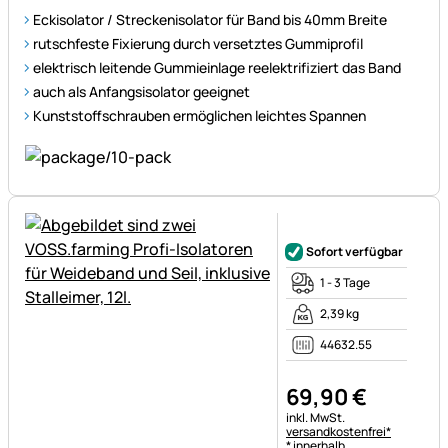
Eckisolator / Streckenisolator für Band bis 40mm Breite
rutschfeste Fixierung durch versetztes Gummiprofil
elektrisch leitende Gummieinlage reelektrifiziert das Band
auch als Anfangsisolator geeignet
Kunststoffschrauben ermöglichen leichtes Spannen
Noch keine Bewertungen ab
Sofort verfügbar
1 - 3 Tage
2,39 kg
44632.55
69
,
90
€
Steuerhinweis:
inkl. MwSt.
versandkostenfrei*
* innerhalb