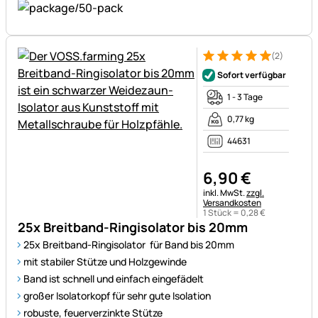
(2)
Bewertung: 5 von 5 (2 Bewer
2 Bewertungen
Sofort verfügbar
1 - 3 Tage
0,77 kg
44631
6
,
90
€
Steuerhinweis:
inkl. MwSt.
zzgl.
Versandkosten
1 Stück =
0
,
28
€
25x Breitband-Ringisolator bis 20mm
25x Breitband-Ringisolator für Band bis 20mm
mit stabiler Stütze und Holzgewinde
Band ist schnell und einfach eingefädelt
großer Isolatorkopf für sehr gute Isolation
robuste, feuerverzinkte Stütze