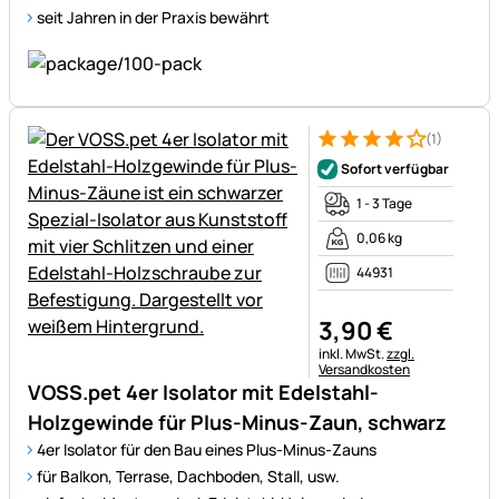
seit Jahren in der Praxis bewährt
(1)
Bewertung: 4 von 5 (1 Bewert
1 Bewertung
Sofort verfügbar
1 - 3 Tage
0,06 kg
44931
3
,
90
€
Steuerhinweis:
inkl. MwSt.
zzgl.
Versandkosten
VOSS.pet 4er Isolator mit Edelstahl-
Holzgewinde für Plus-Minus-Zaun, schwarz
4er Isolator für den Bau eines Plus-Minus-Zauns
für Balkon, Terrase, Dachboden, Stall, usw.