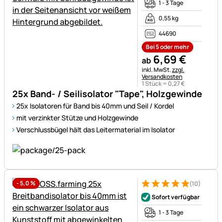
1 - 3 Tage
0,55 kg
44690
Bei 5 oder mehr
6
,
69
€
ab
Steuerhinweis:
inkl. MwSt.
zzgl.
Versandkosten
1 Stück =
0
,
27
€
25x Band- / Seilisolator "Tape", Holzgewinde
25x Isolatoren für Band bis 40mm und Seil / Kordel
mit verzinkter Stütze und Holzgewinde
Verschlussbügel hält das Leitermaterial im Isolator
-
5,0
%
(10)
Bewertung: 5 von 5 (10 Bewe
10 Bewertungen
Sofort verfügbar
1 - 3 Tage