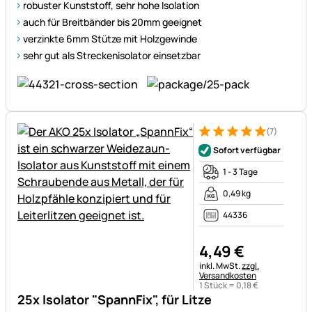
robuster Kunststoff, sehr hohe Isolation
auch für Breitbänder bis 20mm geeignet
verzinkte 6mm Stütze mit Holzgewinde
sehr gut als Streckenisolator einsetzbar
(7)
Bewertung: 5 von 5 (7 Bewer
7 Bewertungen
Sofort verfügbar
1 - 3 Tage
0,49 kg
44336
4
,
49
€
Steuerhinweis:
inkl. MwSt.
zzgl.
Versandkosten
1 Stück =
0
,
18
€
25x Isolator "SpannFix", für Litze