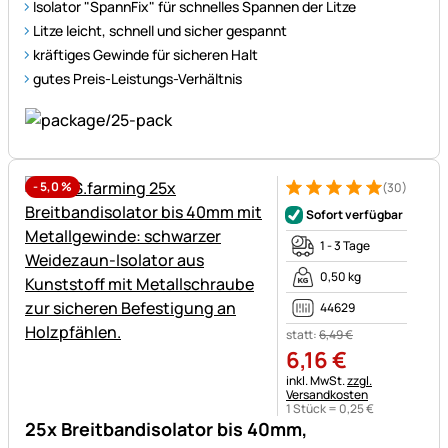
Isolator "SpannFix" für schnelles Spannen der Litze
Litze leicht, schnell und sicher gespannt
kräftiges Gewinde für sicheren Halt
gutes Preis-Leistungs-Verhältnis
-
5,0
%
(30)
Bewertung: 5 von 5 (30 Bewe
30 Bewertungen
Sofort verfügbar
1 - 3 Tage
0,50 kg
44629
statt:
6
,
49
€
6
,
16
€
Steuerhinweis:
inkl. MwSt.
zzgl.
Versandkosten
1 Stück =
0
,
25
€
25x Breitbandisolator bis 40mm,