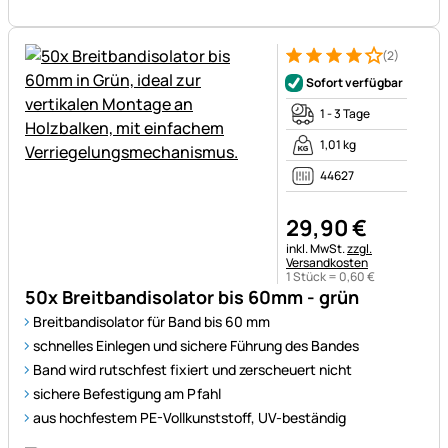
(2)
Bewertung: 4 von 5 (2 Bewer
2 Bewertungen
Sofort verfügbar
1 - 3 Tage
1,01 kg
44627
29
,
90
€
Steuerhinweis:
inkl. MwSt.
zzgl.
Versandkosten
1 Stück =
0
,
60
€
50x Breitbandisolator bis 60mm - grün
Breitbandisolator für Band bis 60 mm
schnelles Einlegen und sichere Führung des Bandes
Band wird rutschfest fixiert und zerscheuert nicht
sichere Befestigung am Pfahl
aus hochfestem PE-Vollkunststoff, UV-beständig