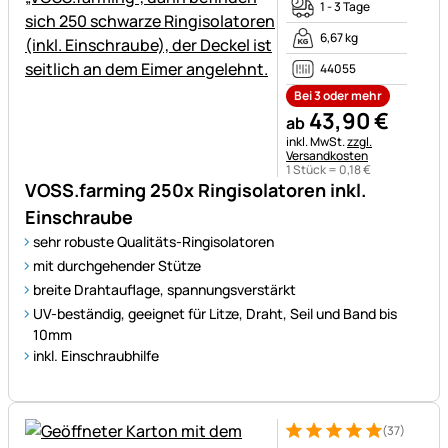
1 - 3 Tage
6,67 kg
44055
Bei 3 oder mehr
43
,
90
€
ab
Steuerhinweis:
inkl. MwSt.
zzgl.
Versandkosten
1 Stück =
0
,
18
€
VOSS.farming 250x Ringisolatoren inkl.
Einschraube
sehr robuste Qualitäts-Ringisolatoren
mit durchgehender Stütze
breite Drahtauflage, spannungsverstärkt
UV-beständig, geeignet für Litze, Draht, Seil und Band bis
10mm
inkl. Einschraubhilfe
(37)
Bewertung: 5 von 5 (37 Bewe
37 Bewertungen