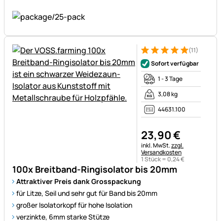
(11)
Bewertung: 5 von 5 (11 Bewer
11 Bewertungen
Sofort verfügbar
1 - 3 Tage
3,08 kg
44631.100
23
,
90
€
Steuerhinweis:
inkl. MwSt.
zzgl.
Versandkosten
1 Stück =
0
,
24
€
100x Breitband-Ringisolator bis 20mm
Attraktiver Preis dank Grosspackung
für Litze, Seil und sehr gut für Band bis 20mm
großer Isolatorkopf für hohe Isolation
verzinkte, 6mm starke Stütze