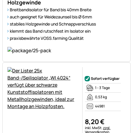
Holzgewinde
Breitbandisolator für Band bis 40mm Breite
auch geeignet für Weidezaunseil bis Ø 6mm
stabiles Holzgewinde und Schnappverschluss
klemmt das Band rutschfest im Isolator ein
praxisbewährte VOSS.farming Qualität
Noch keine Bewertungen ab
Sofort verfügbar
1 - 3 Tage
0,53 kg
44981
8
,
20
€
Steuerhinweis:
inkl. MwSt.
zzgl.
Versandkosten