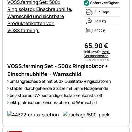
Sofort verfügbar
1 - 3 Tage
12,11 kg
44339
65
,
90
€
Steuerhinweis:
inkl. MwSt.
zzgl.
Versandkosten
1 Stück =
0
,
13
€
VOSS.farming Set - 500x Ringisolator +
Einschraubhilfe + Warnschild
umfangreiches Set mit 500x Qualitäts-Ringisolatoren
stabile, durchgehende Stütze mit 6mm Holzgewinde
belastbarer, UV-beständiger Isolatorenkunststoff
inkl. praktischem Einschrauber und Warnschild