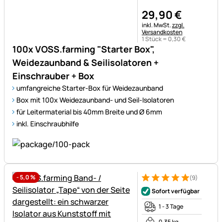
29
,
90
€
Steuerhinweis:
inkl. MwSt.
zzgl.
Versandkosten
1 Stück =
0
,
30
€
100x VOSS.farming "Starter Box",
Weidezaunband & Seilisolatoren +
Einschrauber + Box
umfangreiche Starter-Box für Weidezaunband
Box mit 100x Weidezaunband- und Seil-Isolatoren
für Leitermaterial bis 40mm Breite und Ø 6mm
inkl. Einschraubhilfe
-
5,0
%
(9)
Bewertung: 5 von 5 (9 Bewer
9 Bewertungen
Sofort verfügbar
1 - 3 Tage
0,35 kg