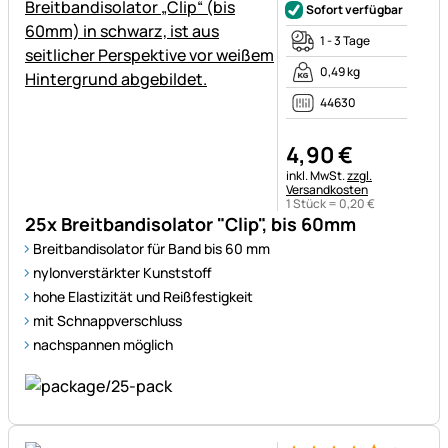
Sofort verfügbar
1 - 3 Tage
0,49 kg
44630
4
,
90
€
Steuerhinweis:
inkl. MwSt.
zzgl.
Versandkosten
1 Stück =
0
,
20
€
25x Breitbandisolator "Clip", bis 60mm
Breitbandisolator für Band bis 60 mm
nylonverstärkter Kunststoff
hohe Elastizität und Reißfestigkeit
mit Schnappverschluss
nachspannen möglich