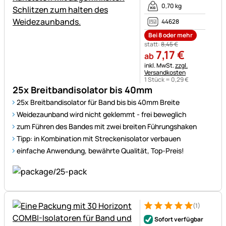
0,70 kg
44628
Bei 8 oder mehr
statt:
8
,
45
€
7
,
17
€
ab
Steuerhinweis:
inkl. MwSt.
zzgl.
Versandkosten
1 Stück =
0
,
29
€
25x Breitbandisolator bis 40mm
25x Breitbandisolator für Band bis bis 40mm Breite
Weidezaunband wird nicht geklemmt - frei beweglich
zum Führen des Bandes mit zwei breiten Führungshaken
Tipp: in Kombination mit Streckenisolator verbauen
einfache Anwendung, bewährte Qualität, Top-Preis!
(1)
Bewertung: 5 von 5 (1 Bewert
1 Bewertung
Sofort verfügbar