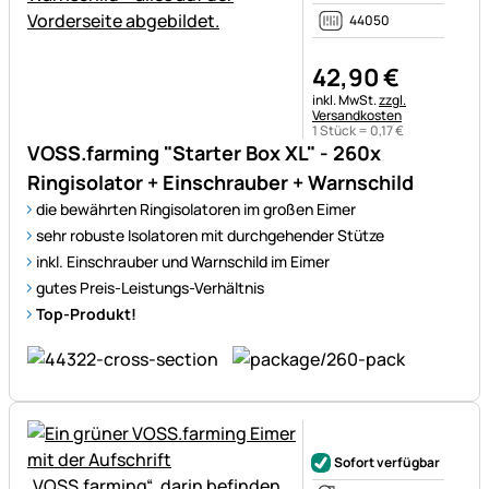
44050
42
,
90
€
Steuerhinweis:
inkl. MwSt.
zzgl.
Versandkosten
1 Stück =
0
,
17
€
VOSS.farming "Starter Box XL" - 260x
Ringisolator + Einschrauber + Warnschild
die bewährten Ringisolatoren im großen Eimer
sehr robuste Isolatoren mit durchgehender Stütze
inkl. Einschrauber und Warnschild im Eimer
gutes Preis-Leistungs-Verhältnis
Top-Produkt!
Noch keine Bewertungen ab
Sofort verfügbar