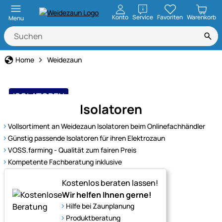
öffnen
Konto
Service
Favoriten
Warenkorb
Menu
Home
Weidezaun
ISOLATOREN
Isolatoren
bewährt und belastbar
Vollsortiment an Weidezaun Isolatoren beim Onlinefachhändler
Günstig passende Isolatoren für ihren Elektrozaun
VOSS.farming - Qualität zum fairen Preis
Kompetente Fachberatung inklusive
Kostenlos beraten lassen!
Wir helfen Ihnen gerne!
Hilfe bei Zaunplanung
Produktberatung