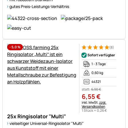
gutes Preis-Leistungs-Verhältnis
-
5,0
%
(8)
Bewertung: 5 von 5 (8 Bewer
8 Bewertungen
Sofort verfügbar
1 - 3 Tage
0,60 kg
44321
statt:
6
,
90
€
6
,
55
€
Steuerhinweis:
inkl. MwSt.
zzgl.
Versandkosten
1 Stück =
0
,
26
€
25x Ringisolator "Multi"
vielseitiger Universal-Ringisolator "Multi"