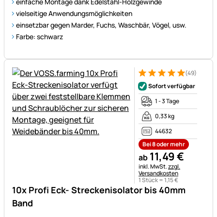
einfache Montage dank Edelstahl-Holzgewinde
vielseitige Anwendungsmöglichkeiten
einsetzbar gegen Marder, Fuchs, Waschbär, Vögel, usw.
Farbe: schwarz
(49)
Bewertung: 5 von 5 (49 Bewe
49 Bewertungen
Sofort verfügbar
1 - 3 Tage
0,33 kg
44632
Bei 8 oder mehr
11
,
49
€
ab
Steuerhinweis:
inkl. MwSt.
zzgl.
Versandkosten
1 Stück =
1
,
15
€
10x Profi Eck- Streckenisolator bis 40mm
Band