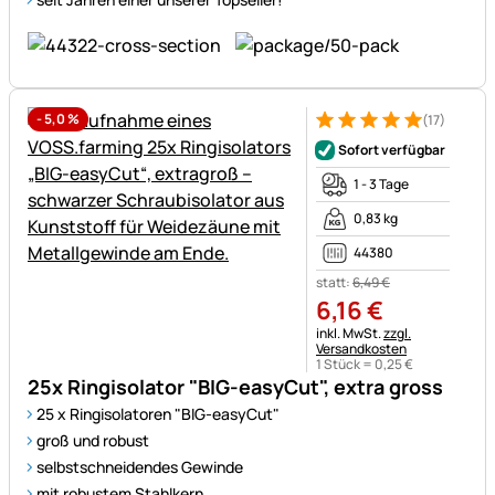
-
5,0
%
(17)
Bewertung: 5 von 5 (17 Bewer
17 Bewertungen
Sofort verfügbar
1 - 3 Tage
0,83 kg
44380
statt:
6
,
49
€
6
,
16
€
Steuerhinweis:
inkl. MwSt.
zzgl.
Versandkosten
1 Stück =
0
,
25
€
25x Ringisolator "BIG-easyCut", extra gross
25 x Ringisolatoren "BIG-easyCut"
groß und robust
selbstschneidendes Gewinde
mit robustem Stahlkern