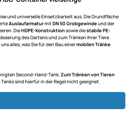
se und universelle Einsetzbarkeit aus. Die Grundfläche
erte
Auslaufarmatur
mit
DN 50 Grobgewinde
und der
eeren. Die
HDPE-Konstruktion
sowie die
stabile PE-
wässerung des Gartens und zum Tränken Ihrer Tiere
uns alles, was Sie für den Bau einer
mobilen Tränke
reinigten Second-Hand-Tank.
Zum Tränken von Tieren
e Tanks sind hierfür in der Regel nicht geeignet.