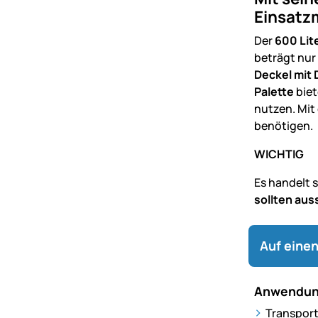
Einsatzm
Der
600 Lit
beträgt nur
Deckel mit 
Palette
biet
nutzen. Mit 
benötigen.
WICHTIG
Es handelt 
sollten aus
Auf einen
Anwendun
Transport