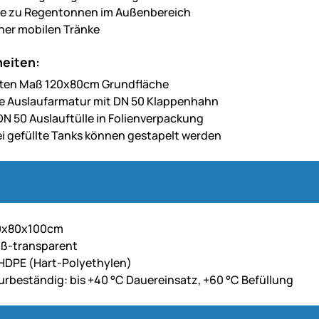
ve zu Regentonnen im Außenbereich
ner mobilen Tränke
eiten:
tten Maß 120x80cm Grundfläche
te Auslaufarmatur mit DN 50 Klappenhahn
 DN 50 Auslauftülle in Folienverpackung
ei gefüllte Tanks können gestapelt werden
0x80x100cm
iß-transparent
 HDPE (Hart-Polyethylen)
rbeständig: bis +40 °C Dauereinsatz, +60 °C Befüllung