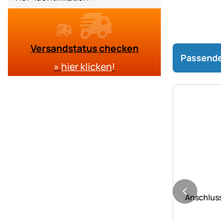
Versandstatus checken
Passende
»
hier klicken
!
Noch kei
Anschlus