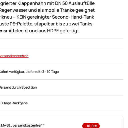
egrierter Klappenhahn mit DN 50 Auslauftülle
 Regenwasser und als mobile Tränke geeignet
rikneu – KEIN gereinigter Second-Hand-Tank
uste PE-Palette, stapelbar bis zu zwei Tanks
ensmittelecht und aus HDPE gefertigt
versandkostenfrei*
Sofort verfügbar
, Lieferzeit:
3 - 10 Tage
Versand durch Spedition
30 Tage Rückgabe
uerhinweis:
l. MwSt.,
versandkostenfrei*
*
-
10,0
%