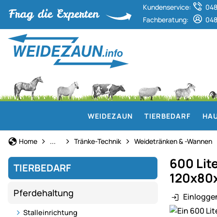
Kundenservice:
048
Fachberatung:
048
WEIDEZAUN
TIERBEDARF
HAU
Pferdehaltung
Home
...
Tränke-Technik
Weidetränken & -Wannen
600 Lit
TIERBEDARF
120x80
Pferdehaltung
Einlogge
Produktgaler
Stalleinrichtung