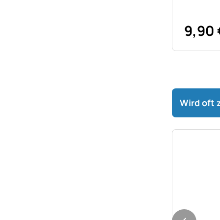
9
,
90
Wird oft