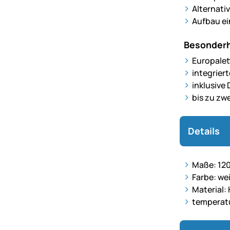
Alternati
Aufbau ei
Besonderh
Europale
integrier
inklusive
bis zu zw
Details
Maße: 12
Farbe: we
Material:
temperatu