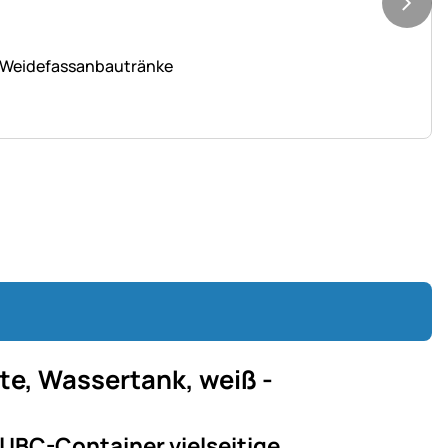
l, Weidefassanbautränke
te, Wassertank, weiß -
 IBC-Container vielseitige