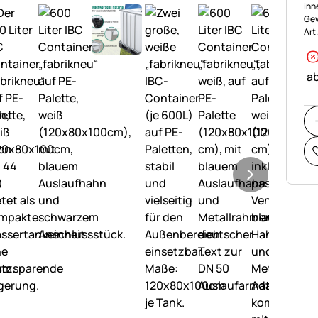
inn
Gew
Art
ab