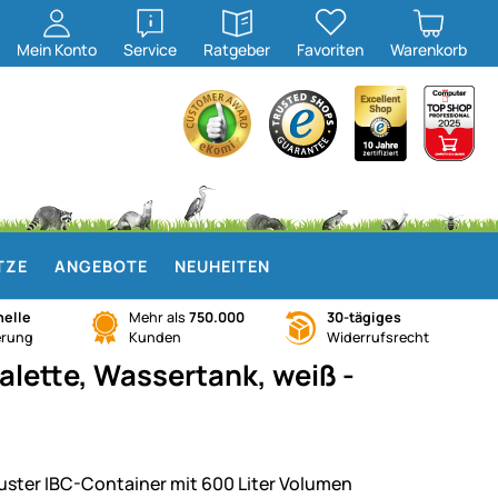
öffnen
öffnen
Mein
Konto
Service
Ratgeber
Favoriten
Warenkorb
TZE
ANGEBOTE
NEUHEITEN
elle
Mehr als
750.000
30-tägiges
erung
Kunden
Widerrufsrecht
alette, Wassertank, weiß -
uster IBC-Container mit 600 Liter Volumen