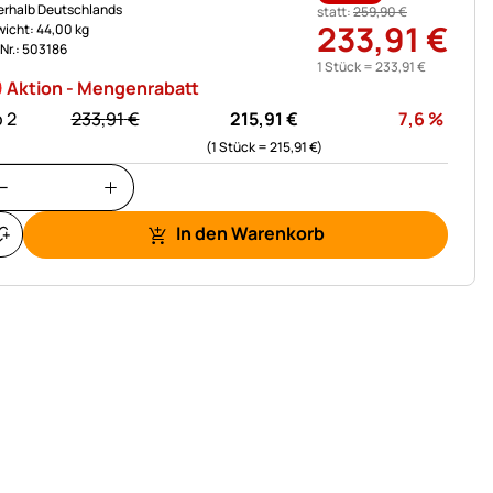
erhalb Deutschlands
statt:
259
,
90
€
233
,
91
€
icht: 44,00 kg
.Nr.: 503186
1 Stück =
233
,
91
€
Aktion - Mengenrabatt
statt:
Rabat
 2
233,
91
€
215,
91
€
7,6
%
(1 Stück =
215,
91
€
)
In den Warenkorb