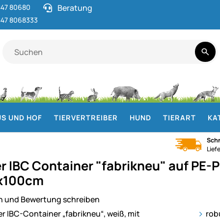
47 80680
Beratung
47 8068333
S UND HOF
TIERVERTREIBER
HUND
TIERART
KA
Schn
Lief
er IBC Container "fabrikneu" auf PE-P
x100cm
n und Bewertung schreiben
ie
rob