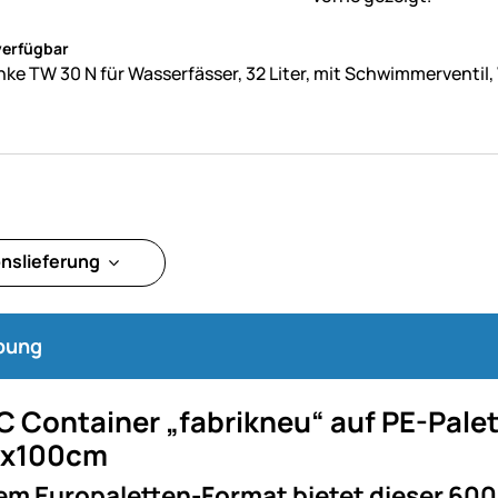
ne Bewertungen abgegeben
verfügbar
änke TW 30 N für Wasserfässer, 32 Liter, mit Schwimmerventi
onslieferung
bung
C Container „fabrikneu“ auf PE-Palet
0x100cm
em Europaletten-Format bietet dieser 600l