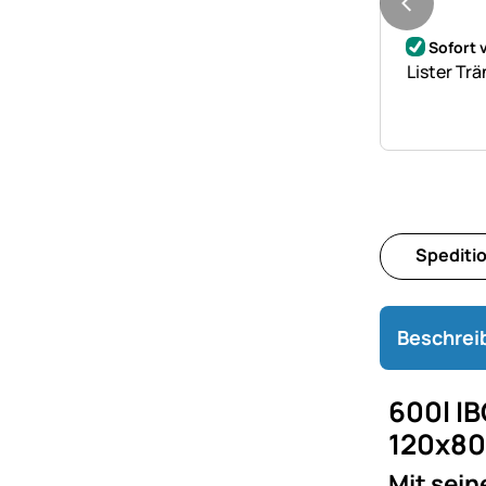
Noch kei
Sofort 
Lister Tr
Spediti
Beschrei
600l IB
120x8
Mit sein