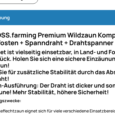
bung
SS.farming Premium Wildzaun Komple
pfosten + Spanndraht + Drahtspanner
et ist vielseitig einsetzbar, in Land- und
ck. Holen Sie sich eine sichere Einzäunung
un!
ie für zusätzliche Stabilität durch das 
aht!
Ausführung: Der Draht ist dicker und so
ne! Mehr Stabilität, höhere Sicherheit!
gszwecke:
eflechtzaun eignet sich für viele verschiedene Einsatzberei