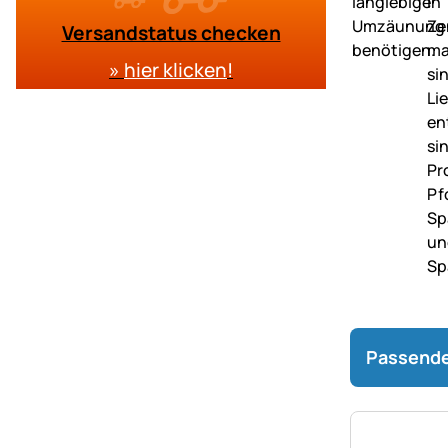
Versandstatus checken
»
hier klicken
!
Passende