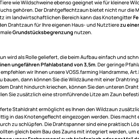
 Tiere wie Wildschweine ebenso geeignet wie für kleinere W
uchs gehören. Der Drahtgeflechtzaun bietet nicht nur die M
tz im landwirtschaftlichen Bereich kann das Knotengitter
Fe
den Drahtzaun für Ihre eigenen Haus- und Nutztiere
zu ein
rmale
Grundstücksbegrenzung
nutzen.
:
n wird als Rolle geliefert, die beim Aufbau einfach und schn
einen ungefähren Pfahlabstand von 3,5m
. Der geringe Pfah
 empfehlen wir Ihnen unsere VOSS.farming Handramme, Art.N
u bauen, dann können Sie die Wildzäune mit einer Drahtringz
 dem Draht hindurch kriechen, können Sie den unteren Draht
llen Sie zusätzlich eine stromführende Litze am Zaun befestig
eferte Stahldraht ermöglicht es Ihnen den Wildzaun zusätzli
ttig in das Knotengeflecht eingezogen werden. Dies macht e
urch zu schlüpfen. Die Drahtspanner sind eine praktisch L
 sollten gleich beim Bau des Zauns mit integriert werden, um
 Ihnen unser Fachpersonal auch telefonisch oder per Mail 