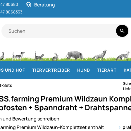
47 80680
Beratung
47 8068333
S UND HOF
TIERVERTREIBER
HUND
TIERART
KA
Schn
t-Sets
Lief
S.farming Premium Wildzaun Kompl
lpfosten + Spanndraht + Drahtspann
n und Bewertung schreiben
ie
pra