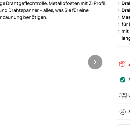
Dra
Dra
Mas
für
mit
lan