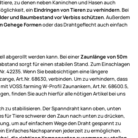
ildtiere, zu denen neben Kaninchen und Hasen auch
öglichkeit, ein
Eindringen von Tieren zu verhindern
. Bei
lder und Baumbestand vor Verbiss schützen
. Außerdem
em Gehege Formen
oder das Drahtgeflecht auch einfach
ell abgerollt werden kann. Bei einer
Zaunlänge von 50m
labstand sorgt für einen stabilen Stand. Zum Einschlagen
r. 42235. Wenn Sie beabsichtigen eine längere
ange, Art.Nr. 68630, verbinden. Um zu verhindern, dass
 mit VOSS.farming W-Profil Zaunankern, Art.Nr. 68600.5,
en, finden Sie auch hierfür alle nötigen Artikel bei uns
ch zu stabilisieren. Der Spanndraht kann oben, unten
s für Tiere schwerer den Zaun nach unten zu drücken,
ösung, um auf einfachem Wege den Draht gespannt zu
 ein Einfaches Nachspannen jederzeit zu ermöglichen.
dabei, die richtigen Komponenten zusammen zu stellen.