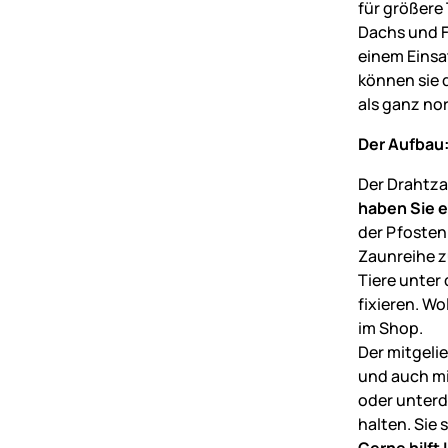
für größere
Dachs und F
einem Einsa
können sie 
als ganz no
Der Aufbau
Der Drahtzau
haben Sie 
der Pfosten
Zaunreihe z
Tiere unter
fixieren. Wo
im Shop.
Der mitgeli
und auch mi
oder unterd
halten. Sie
Gerne hilft