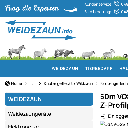
Kundenservice:
048
Fachberatung:
048
WEIDEZAUN
TIERBEDARF
HAU
Weidezaun
Home
...
Knotengeflecht / Wildzaun
Knotengeflech
50m VOS
WEIDEZAUN
Z-Profi
Weidezaungeräte
Einlogge
Produktgaler
Elektronetze