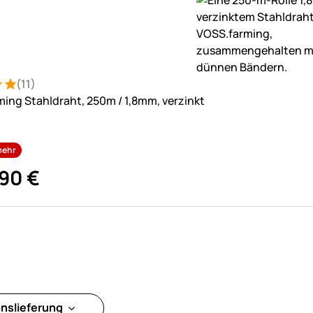
(11)
: 5 von 5 (11 Bewertungen)
tungen
ing Stahldraht, 250m / 1,8mm, verzinkt
mehr
90
€
onslieferung