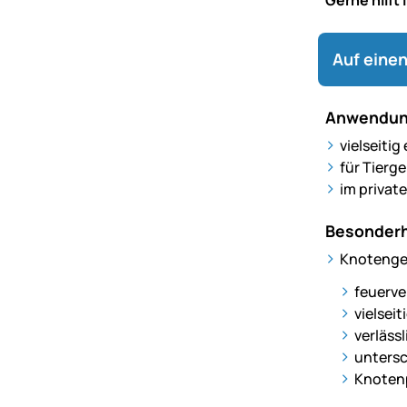
Auf einen
Anwendun
vielseiti
für Tierg
im privat
Besonderh
Knotenge
feuerve
vielseit
verläss
untersc
Knotenp