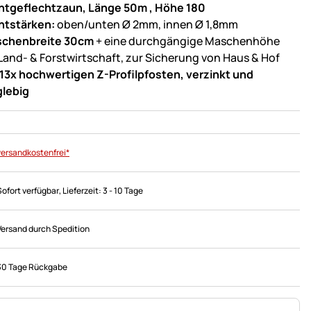
htgeflechtzaun, Länge 50m , Höhe 180
htstärken:
oben/unten Ø 2mm, innen Ø 1,8mm
chenbreite 30cm
+ eine durchgängige Maschenhöhe
 Land- & Forstwirtschaft, zur Sicherung von Haus & Hof
13x hochwertigen Z-Profilpfosten, verzinkt und
glebig
versandkostenfrei*
Sofort verfügbar
, Lieferzeit:
3 - 10 Tage
Versand durch Spedition
30 Tage Rückgabe