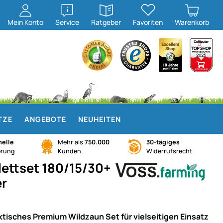
öffnen
öffnen
Mein
Konto
Service
Ratgeber
Favoriten
Warenkorb
TZE
ANGEBOTE
NEUHEITEN
elle
Mehr als
750.000
30-tägiges
erung
Kunden
Widerrufsrecht
ettset 180/15/30+
er
ktisches Premium Wildzaun Set für vielseitigen Einsatz