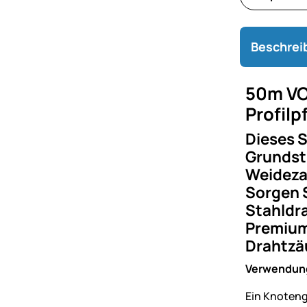
Beschrei
50m VO
Profil
Dieses S
Grundstü
Weideza
Sorgen S
Stahldr
Premium-
Drahtzäu
Verwendun
Ein Knoteng