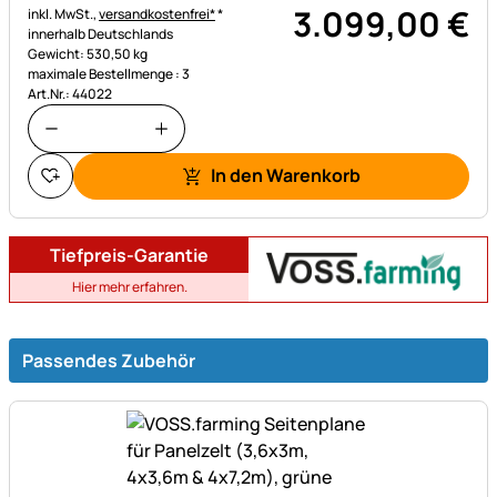
3.099
,
00
€
Steuerhinweis:
inkl. MwSt.,
versandkostenfrei*
*
innerhalb Deutschlands
Gewicht: 530,50 kg
maximale Bestellmenge : 3
Art.Nr.: 44022
In den Warenkorb
Tiefpreis-Garantie
Hier mehr erfahren.
Passendes Zubehör