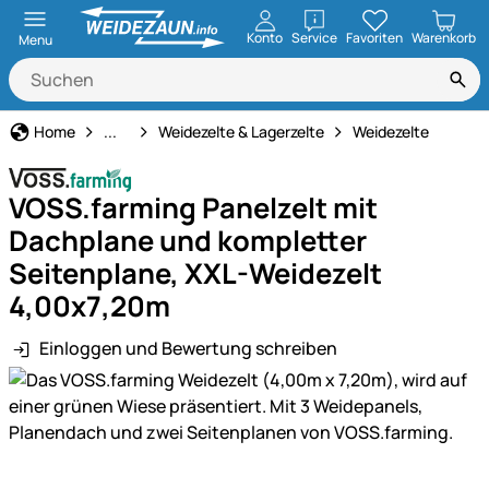
öffnen
Konto
Service
Favoriten
Warenkorb
Menu
Stall- & Tierzuchtbedarf
Home
...
Weidezelte & Lagerzelte
Weidezelte
VOSS.farming Panelzelt mit
Dachplane und kompletter
Seitenplane, XXL-Weidezelt
4,00x7,20m
Einloggen und Bewertung schreiben
Produktgalerie