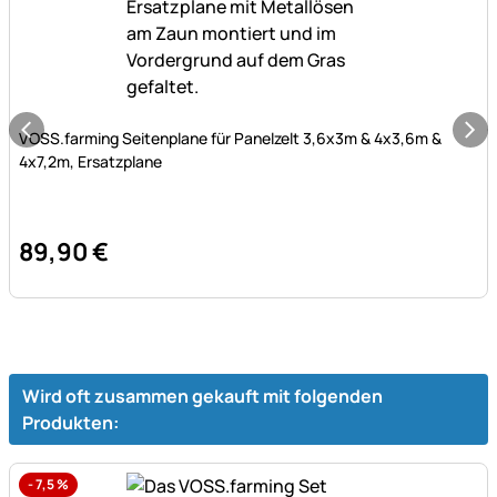
Noch keine Bewertungen abgegeben
VOSS.farming Seitenplane für Panelzelt 3,6x3m & 4x3,6m &
4x7,2m, Ersatzplane
89
,
90
€
Wird oft zusammen gekauft mit folgenden
Produkten:
-
7,5
%