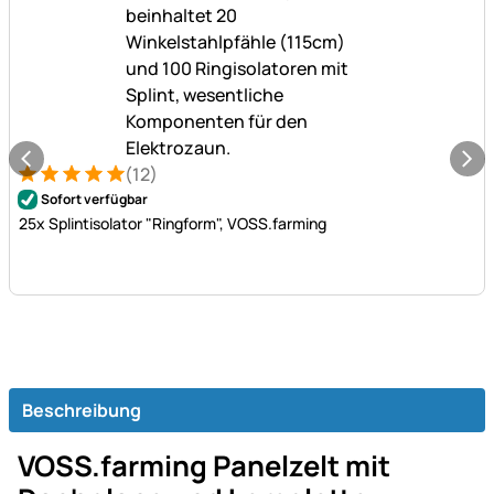
(12)
Bewertung: 5 von 5 (12 Bewertungen)
12 Bewertungen
Sofort verfügbar
25x Splintisolator "Ringform", VOSS.farming
Beschreibung
VOSS.farming Panelzelt mit