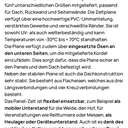
fünf unterschiedlichen Größen mitgeliefert, passend
für Dach, Rückwand und Seitenwände. Die Zeltplane
verfügt über eine hochwertige PVC-Ummantelung,
verstärktes Gewerbe und verschweißte Ränder. Sie ist
sowohl UV- als auch wetterbeständig und kann
Temperaturen von -30°C bis + 70°C standhalten.
Die Plane verfügt zudem über
eingesetzte Ösen an
den unteren Seiten
, um die mitgelieferte Kordel
einzufädeln. Dies sorgt dafür, dass die Plane sicher an
den Panels und dem Dach befestigt wird.
Neben der stabilen Plane ist auch die Dachkonstruktion
sehr stabil. Sie besteht aus Flacheisen, welches aus drei
Längsverbindungen und vier Kreuzverbindungen
besteht.
Das Panel-Zelt ist
flexibel einsetzbar
, zum Beispiel
als
mobiler Unterstand
für die Weide, den Hof, für
Veranstaltungen wie Reitturniere oder Messen,
als
Heulager oder Geräteunterstand
. Auch ist es
dank des