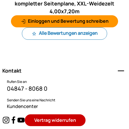
kompletter Seitenplane, XXL-Weidezelt
4,00x7,20m
Einloggen und Bewertung schreiben
Alle Bewertungen anzeigen
Fußzeile
Kontakt
Rufen Sie an
04847 - 8068 0
Senden Sie uns eine Nachricht
Kundencenter
Vertrag widerrufen