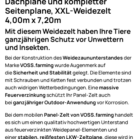
Dachplane und kompletter
Seitenplane, XXL-Weidezelt
4,00m x 7,20m
Mit diesem Weidezelt haben Ihre Tiere
ganzjährigen Schutz vor Unwettern
und Insekten.
Bei der Konstruktion des
Weidezaununterstandes
der
Marke
VOSS.farming
wurde Augenmerk auf
die
Sicherheit und Stabilität
gelegt. Die Elemente sind
mit Schrauben und Ketten fest verbunden und trotzen
auch widrigen Wetterbedingungen. Eine
massive
Feuerverzinkung
schützt Ihr Panel-Zelt auch
bei
ganzjähriger Outdoor-Anwendung
vor Korrosion.
Bei dem mobilen
Panel-Zelt von VOSS.farming
handelt
es sich um einen qualitativ hochwertigen Unterstand
aus feuerverzinkten Weidepanel-Elementen und
einer
stabilen, reißfesten LKW-Zeltplane
, diese wird in