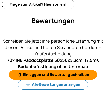
Frage zum Artikel?
Hier
stellen!
Bewertungen
Noch keine Bewertungen ab
Schreiben Sie jetzt Ihre persönliche Erfahrung mit
diesem Artikel und helfen Sie anderen bei deren
Kaufentscheidung
70x INB Paddockplatte 50x50x5,3cm, 17,5m²,
Bodenbefestigung ohne Unterbau
Einloggen und Bewertung schreiben
Alle Bewertungen anzeigen
Fußzeile