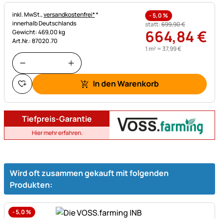
Steuerhinweis:
inkl. MwSt.,
versandkostenfrei*
*
-
5,0
%
innerhalb Deutschlands
statt:
699
,
90
€
664
,
84
€
Gewicht: 469,00 kg
Art.Nr.: 87020.70
1 m² =
37
,
99
€
In den Warenkorb
Tiefpreis-Garantie
Hier mehr erfahren.
Wird oft zusammen gekauft mit folgenden
Produkten:
-
5,0
%