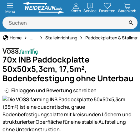
öffnen
Konto
Service
Favoriten
Warenkorb
Menu
Stall- & Tierzuchtbedarf
Home
...
Stalleinrichtung
Paddockplatten & Stallmat
70x INB Paddockplatte
50x50x5,3cm, 17,5m²,
Bodenbefestigung ohne Unterbau
Einloggen und Bewertung schreiben
Produktgalerie