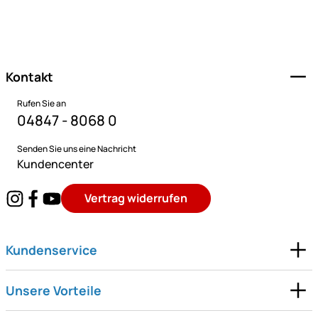
Fußzeile
Kontakt
Rufen Sie an
04847 - 8068 0
Senden Sie uns eine Nachricht
Kundencenter
Vertrag widerrufen
Kundenservice
Unsere Vorteile