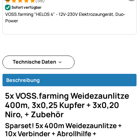
(58)
Bewertung: 5 von 5 (58 Bewertungen)
58 Bewertungen
Sofort verfügbar
VOSS.farming "HELOS 4" - 12V-230V Elektrozaungerät, Duo-
Power
Technische Daten
Beschreibung
5x VOSS.farming Weidezaunlitze
400m, 3x0,25 Kupfer + 3x0,20
Niro, + Zubehör
Sparset! 5x 400m Weidezaunlitze +
10x Verbinder + Abrollhilfe +