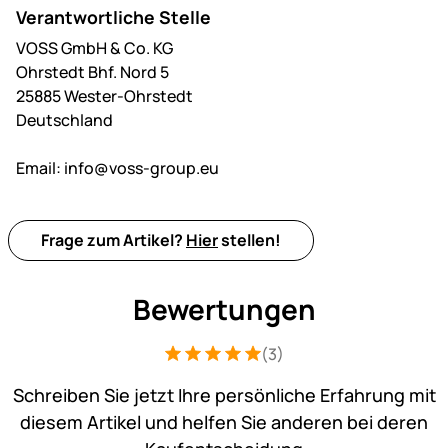
Verantwortliche Stelle
VOSS GmbH & Co. KG
Ohrstedt Bhf. Nord 5
25885 Wester-Ohrstedt
Deutschland
Email:
info@voss-group.eu
Frage zum Artikel?
Hier
stellen!
Bewertungen
(3)
Bewertung: 5 von 5 (3 Bewertungen)
3 Bewertungen
Schreiben Sie jetzt Ihre persönliche Erfahrung mit
diesem Artikel und helfen Sie anderen bei deren