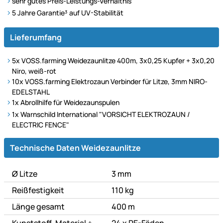
sehr gutes Preis-Leistungs-Verhältnis
5 Jahre Garantie³ auf UV-Stabilität
Lieferumfang
5x VOSS.farming Weidezaunlitze 400m, 3x0,25 Kupfer + 3x0,20
Niro, weiß-rot
10x VOSS.farming Elektrozaun Verbinder für Litze, 3mm NIRO-
EDELSTAHL
1x Abrollhilfe für Weidezaunspulen
1x Warnschild International "VORSICHT ELEKTROZAUN /
ELECTRIC FENCE"
Technische Daten
Technische Daten Weidezaunlitze
Ø Litze
3 mm
Reißfestigkeit
110 kg
Länge gesamt
400 m
Kunststoff-Material +
24 x PE-Fäden