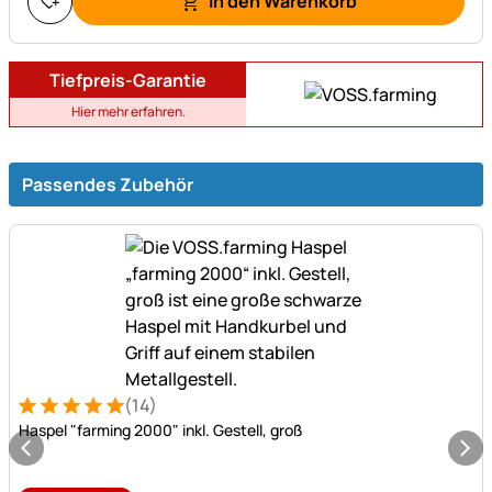
In den Warenkorb
Tiefpreis-Garantie
Hier mehr erfahren.
Passendes Zubehör
(14)
Bewertung: 5 von 5 (14 Bewertungen)
14 Bewertungen
Haspel "farming 2000" inkl. Gestell, groß