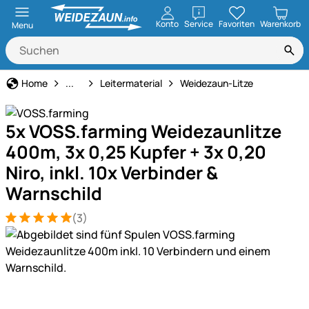
öffnen
Konto
Service
Favoriten
Warenkorb
Menu
Weidezaun
Home
...
Leitermaterial
Weidezaun-Litze
5x VOSS.farming Weidezaunlitze
400m, 3x 0,25 Kupfer + 3x 0,20
Niro, inkl. 10x Verbinder &
Warnschild
(3)
Bewertung: 5 von 5 (3 Bewertungen)
3 Bewertungen
Produktgalerie