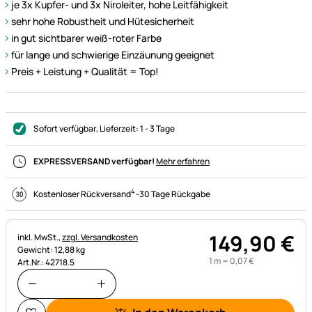
je 3x Kupfer- und 3x Niroleiter, hohe Leitfähigkeit
sehr hohe Robustheit und Hütesicherheit
in gut sichtbarer weiß-roter Farbe
für lange und schwierige Einzäunung geeignet
Preis + Leistung + Qualität = Top!
Sofort verfügbar
, Lieferzeit:
1 - 3 Tage
EXPRESSVERSAND verfügbar!
Mehr erfahren
4
Kostenloser Rückversand
-
30 Tage Rückgabe
149
,
90
€
Steuerhinweis:
inkl. MwSt.,
zzgl. Versandkosten
Gewicht: 12,88 kg
1 m =
0
,
07
€
Art.Nr.: 42718.5