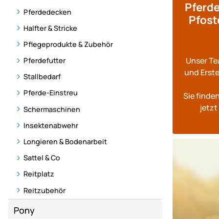
Pferde
Pferdedecken
Pfost
Halfter & Stricke
Pflegeprodukte & Zubehör
Unser Tea
Pferdefutter
und Er­ste
Stallbedarf
Pferde-Einstreu
Sie finden
jetzt
Schermaschinen
Insektenabwehr
Longieren & Bodenarbeit
Sattel & Co
Reitplatz
Reitzubehör
Pony