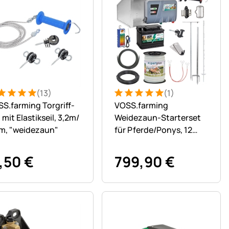
(13)
(1)
)
ertung: 5 von 5 (13 Bewertungen)
Bewertungen
Bewertung: 5 von 5 (1 Bewert
1 Bewertung
S.farming Torgriff-
VOSS.farming
 mit Elastikseil, 3,2m/
Weidezaun-Starterset
m, "weidezaun"
für Pferde/Ponys, 12
Volt auf 400 Meter, drei
Reihen, ein Tor
,
50
€
799
,
90
€