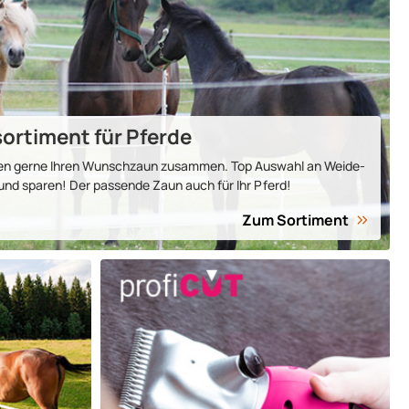
or­ti­ment für Pferde
hnen gerne Ihren Wunsch­zaun zu­sammen. Top Aus­wahl an Weide­
n und sparen! Der passende Zaun auch für Ihr Pferd!
Zum Sortiment