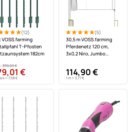
(12)
(5)
n)
ertung: 5 von 5 (12 Bewertungen)
Bewertungen
Bewertung: 5 von 5 (5 Bewer
5 Bewertungen
x VOSS.farming
30,5 m VOSS.farming
allpfahl T-Pfosten
Pferdenetz 120 cm,
stzaunsystem 182cm
3x0,2 Niro, Jumbo
Standpfähle 2 Spitzen,
t:
399
,
00
€
weiß
79
,
01
€
114
,
90
€
ück =
7
,
58
€
1 m =
3
,
77
€