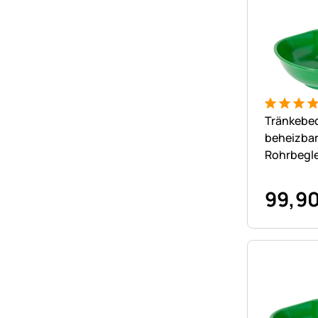
Bewertung
5 Bewert
Tränkebe
beheizbar
Rohrbegle
HP20, 23
99
,
9