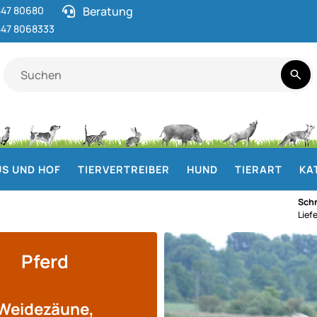
47 80680
Beratung
47 8068333
S UND HOF
TIERVERTREIBER
HUND
TIERART
KA
Schn
Lief
Pferd
Weidezäune,