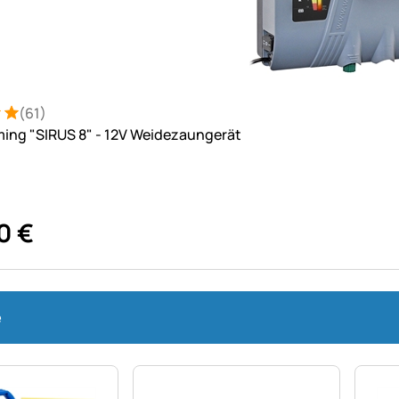
(61)
: 5 von 5 (61 Bewertungen)
tungen
ing "SIRUS 8" - 12V Weidezaungerät
0
€
e