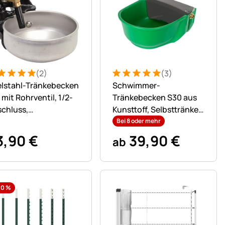
(2)
(3)
ertung: 5 von 5 (2 Bewertungen)
Bewertungen
Bewertung: 5 von 5 (3 Bewer
3 Bewertungen
lstahl-Tränkebecken
Schwimmer-
 mit Rohrventil, 1/2-
Tränkebecken S30 aus
chluss,
Kunsttoff, Selbsttränke
rdetränke,
für Pferde und Rinder
Bei 8 oder mehr
dertränke
3
,
90
€
39
,
90
€
ab
,0
%