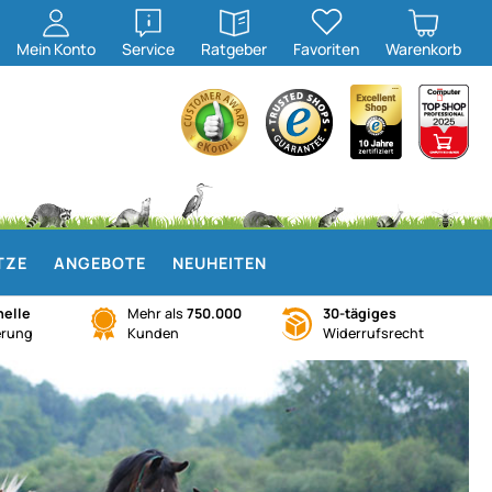
öffnen
öffnen
Mein
Konto
Service
Ratgeber
Favoriten
Warenkorb
TZE
ANGEBOTE
NEUHEITEN
elle
Mehr als
750.000
30-tägiges
erung
Kunden
Widerrufsrecht