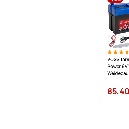
Bewertung
26 Bewer
VOSS.farm
Power 9V"
Weidezaun
Batterie
85
,
4