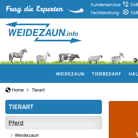
Kundenservice:
048
Fachberatung:
048
WEIDEZAUN
TIERBEDARF
HAU
Home
Tierart
TIERART
Pferd
Weidezaun