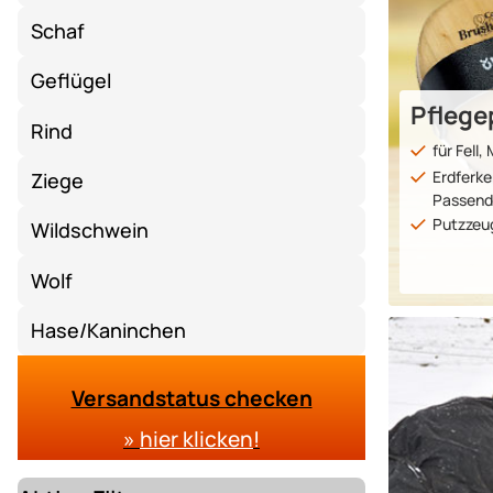
Schaf
Geflügel
Pflege
Rind
für Fell
Erdferke
Ziege
Passen
Putzzeug
Wildschwein
Wolf
Hase/Kaninchen
Versandstatus checken
»
hier klicken
!