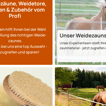
zäune, Weide­tore,
en & Zubehör vom
Profi
m hilft Ihnen bei der Wahl
Unser Weide­zaun­s
l­lung des rich­ti­gen Weide­
zaunes.
Unser Exper­ten­team stellt I
 bei uns eine top Aus­wahl -
zaun­material - jetzt zu­greife
 zu­grei­fen und sparen!