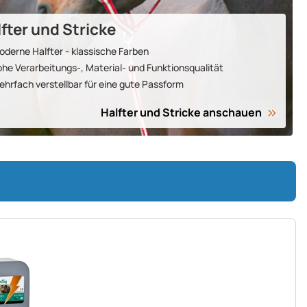
fter und Stricke
derne Halfter - klas­si­sche Farben
he Ver­ar­bei­tungs-, Material- und Funk­tions­quali­tät
hrfach ver­stell­bar für eine gute Pass­form
Halfter und Stricke an­schauen