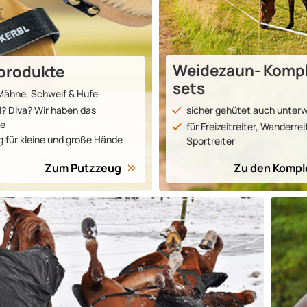
Weidezaun- Kompl
­produkte
sets
, Mähne, Schweif & Hufe
l? Diva? Wir haben das
sicher gehütet auch unter
de
für Frei­zeit­reiter, Wander­re
 für kleine und große Hände
Sport­reiter
Zum Putzzeug
Zu den Kom­pl