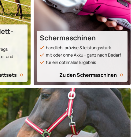
ett­
Scher­ma­schinen
handlich, präzise & lei­stungs­stark
wegs
mit oder ohne Akku - ganz nach Bedarf
iter und
für ein op­ti­ma­les Er­geb­nis
ett­sets
Zu den Scher­ma­schinen