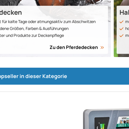
­decken
Hal
t für kalte Tage oder atmungs­aktiv zum Ab­schwit­zen
mo
dene Größen, Farben & Aus­füh­run­gen
ho
lter und Produkte zur Decken­pflege
me
Zu den Pferde­decken
pseller in dieser Kategorie