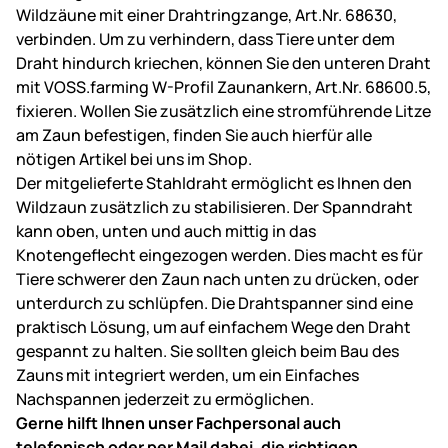
Wildzäune mit einer Drahtringzange, Art.Nr. 68630,
verbinden. Um zu verhindern, dass Tiere unter dem
Draht hindurch kriechen, können Sie den unteren Draht
mit VOSS.farming W-Profil Zaunankern, Art.Nr. 68600.5,
fixieren. Wollen Sie zusätzlich eine stromführende Litze
am Zaun befestigen, finden Sie auch hierfür alle
nötigen Artikel bei uns im Shop.
Der mitgelieferte Stahldraht ermöglicht es Ihnen den
Wildzaun zusätzlich zu stabilisieren. Der Spanndraht
kann oben, unten und auch mittig in das
Knotengeflecht eingezogen werden. Dies macht es für
Tiere schwerer den Zaun nach unten zu drücken, oder
unterdurch zu schlüpfen. Die Drahtspanner sind eine
praktisch Lösung, um auf einfachem Wege den Draht
gespannt zu halten. Sie sollten gleich beim Bau des
Zauns mit integriert werden, um ein Einfaches
Nachspannen jederzeit zu ermöglichen.
Gerne hilft Ihnen unser Fachpersonal auch
telefonisch oder per Mail dabei, die richtigen