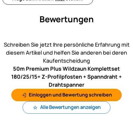
Bewertungen
Noch keine Bewertungen ab
Schreiben Sie jetzt Ihre persönliche Erfahrung mit
diesem Artikel und helfen Sie anderen bei deren
Kaufentscheidung
50m Premium Plus Wildzaun Komplettset
180/25/15+ Z-Profilpfosten + Spanndraht +
Drahtspanner
Einloggen und Bewertung schreiben
Alle Bewertungen anzeigen
Fußzeile