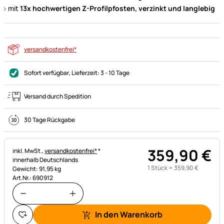
mit
13x hochwertigen Z-Profilpfosten, verzinkt und langlebig
versandkostenfrei*
Sofort verfügbar
, Lieferzeit:
3 - 10 Tage
Versand durch Spedition
30 Tage Rückgabe
359
,
90
€
Steuerhinweis:
inkl. MwSt.,
versandkostenfrei*
*
innerhalb Deutschlands
1 Stück =
359
,
90
€
Gewicht: 91,95 kg
Art.Nr.: 690912
In den Warenkorb