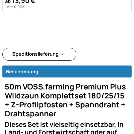
13
,
90
€
ab
1 m =
0
,
06
€
Speditionslieferung
Beschreibung
50m VOSS.farming Premium Plus
Wildzaun Komplettset 180/25/15
+ Z-Profilpfosten + Spanndraht +
Drahtspanner
Dieses Set ist vielseitig einsetzbar, in
Land- und Forstwirtschaft oder auf