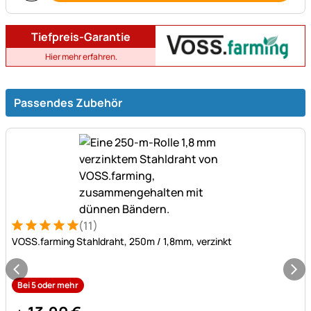
Tiefpreis-Garantie
Hier mehr erfahren.
Passendes Zubehör
(11)
Bewertung: 5 von 5 (11 Bewertungen)
11 Bewertungen
VOSS.farming Stahldraht, 250m / 1,8mm, verzinkt
Bei 5 oder mehr