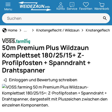
öffnen
Konto
Service
Favoriten
Warenkorb
Menu
Weidezaun
Home
...
Knotengeflecht / Wildzaun
Knotengeflecht
50m Premium Plus Wildzaun
Komplettset 180/25/15+ Z-
Profilpfosten + Spanndraht +
Drahtspanner
Einloggen und Bewertung schreiben
Produktgalerie