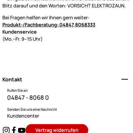
Bei Fragen helfen wir Ihnen gern weiter:
Produkt-/Fachberatung: 04847 8068333
Kundenservice
(Mo.–Fr. 9–15 Uhr)
Fußzeile
Kontakt
Rufen Sie an
04847 - 8068 0
Senden Sie uns eine Nachricht
Kundencenter
Vertrag widerrufen