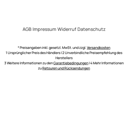
AGB
Impressum
Widerruf
Datenschutz
* Preisangaben inkl. gesetzl. MwSt. und zzgl.
Versandkosten
1 Ursprünglicher Preis des Händlers | 2 Unverbindliche Preisempfehlung des
Herstellers
3 Weitere Informationen zu den
Garantiebedingungen
| 4 Mehr Informationen
zu
Retouren und Rücksendungen