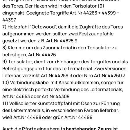
des Tores. Der Haken wird in den Torisolator (9)
eingehakt. Geeignete Torgriffe Art.Nr 44263 + 44399 +
44397
7) Holzpfahl "Octowood", damit die Zugkräfte des Tores
aufgenommen werden sollten zwei Festzaunpfähle
gesetzt werden z.B. Art.Nr 44825.9
8) Klemme um das Zaunmaterial in den Torisolator zu
befestigen, Art.Nr 44426
9) Torisolator, dient zum Einhängen des Torgriffes und als
Befestigungspunkt für das Leitermaterial. Zwei Versionen
lieferbar, verzinkt Art.Nr 44259.3 oder Niro Art.Nr 44260.3
10) Verbindungskabel mit Anschlußklemmen, sorgen für
eine elektrisch perfekte Verbindung des Leitermaterials,
Art.Nr 44653 oder Art.Nr 44309
11) Vollisolierter Kunststoffpfahl mit Ösen zur Führung
des Leitermaterials, in verschiedenen Farben lieferbar:
wieß Art.Nr 44498 oder grün Art.Nr 44499
Auch die Pforte eines bereits
bestehenden Zauns
ist