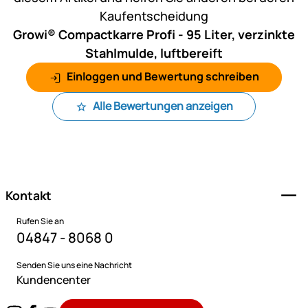
Kaufentscheidung
Growi® Compactkarre Profi - 95 Liter, verzinkte
Stahlmulde, luftbereift
Einloggen und Bewertung schreiben
Alle Bewertungen anzeigen
Fußzeile
Kontakt
Rufen Sie an
04847 - 8068 0
Senden Sie uns eine Nachricht
Kundencenter