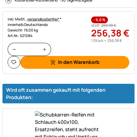
Kostenloser Rückversand
-
30 Tage Rückgabe
Steuerhinweis:
inkl. MwSt.,
versandkostenfrei*
*
-
5,0
%
innerhalb Deutschlands
statt:
269
,
90
€
256
,
38
€
Gewicht: 19,00 kg
Art.Nr.: 521084
1 Stück =
256
,
38
€
In den Warenkorb
Wird oft zusammen gekauft mit folgenden
Produkten: