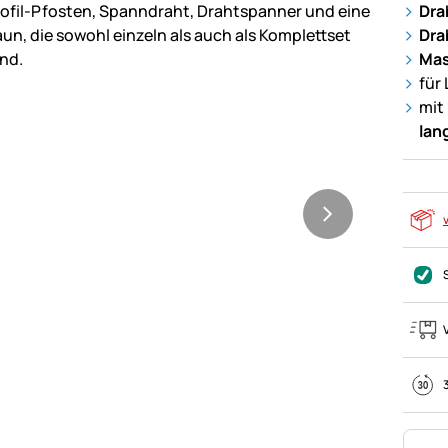
Dra
Dra
Mas
für
mit
lan