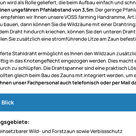
n wird als Rolle geliefert, die beim Aufbau einfach und schn
einen ungefähren Pfahlabstand von 3,5m
. Der geringe Pfah
 empfehlen wir Ihnen unsere VOSS.farming Handramme, Art.N
u bauen, dann können Sie die Wildzäune mit einer Drahtringz
 dem Draht hindurch kriechen, können Sie den unteren Draht
llen Sie zusätzlich eine stromführende Litze am Zaun befestig
eferte Stahldraht ermöglicht es Ihnen den Wildzaun zusätzli
ttig in das Knotengeflecht eingezogen werden. Dies macht e
urch zu schlüpfen. Die Drahtspanner sind eine praktisch L
 sollten gleich beim Bau des Zauns mit integriert werden, um
 Ihnen unser Fachpersonal auch telefonisch oder per Mail 
 Blick
gsgebiete:
g einsetzbarer Wild- und Forstzaun sowie Verbissschutz