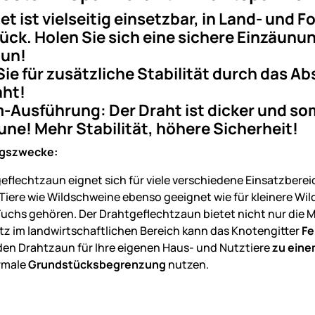
et ist vielseitig einsetzbar, in Land- und
ck. Holen Sie sich eine sichere Einzäunung
un!
ie für zusätzliche Stabilität durch das 
aht!
Ausführung: Der Draht ist dicker und so
ne! Mehr Stabilität, höhere Sicherheit!
gszwecke:
eflechtzaun eignet sich für viele verschiedene Einsatzberei
 Tiere wie Wildschweine ebenso geeignet wie für kleinere W
uchs gehören. Der Drahtgeflechtzaun bietet nicht nur die M
tz im landwirtschaftlichen Bereich kann das Knotengitter
Fe
den Drahtzaun für Ihre eigenen Haus- und Nutztiere
zu ein
rmale
Grundstücksbegrenzung
nutzen.
: