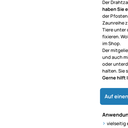
Der Drahtzau
haben Sie 
der Pfosten
Zaunreihe z
Tiere unter
fixieren. Wo
im Shop.
Der mitgeli
und auch mi
oder unterd
halten. Sie
Gerne hilft
Auf einen
Anwendun
vielseiti