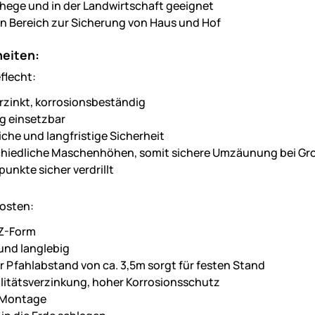
ehege und in der Landwirtschaft geeignet
en Bereich zur Sicherung von Haus und Hof
eiten:
flecht:
rzinkt, korrosionsbeständig
ig einsetzbar
liche und langfristige Sicherheit
hiedliche Maschenhöhen, somit sichere Umzäunung bei Gro
unkte sicher verdrillt
fosten:
 Z-Form
und langlebig
r Pfahlabstand von ca. 3,5m sorgt für festen Stand
litätsverzinkung, hoher Korrosionsschutz
 Montage