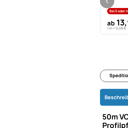
Bei 5 oder 
13
,
ab
1 m =
0
,
06
€
Spediti
Beschrei
50m VO
Profil