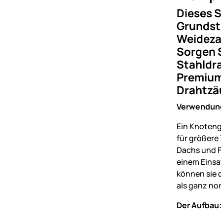
Dieses S
Grundstü
Weideza
Sorgen S
Stahldr
Premium-
Drahtzäu
Verwendun
Ein Knoteng
für größere
Dachs und F
einem Einsa
können sie 
als ganz no
Der Aufbau