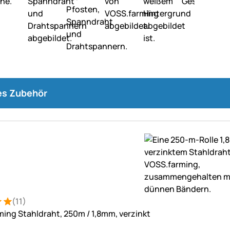
s Zubehör
(11)
: 5 von 5 (11 Bewertungen)
tungen
ing Stahldraht, 250m / 1,8mm, verzinkt