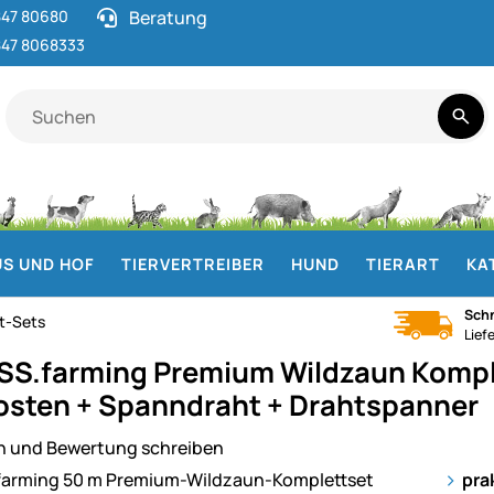
47 80680
Beratung
47 8068333
S UND HOF
TIERVERTREIBER
HUND
TIERART
KA
Schn
t-Sets
Lief
S.farming Premium Wildzaun Komple
fosten + Spanndraht + Drahtspanner
n und Bewertung schreiben
ie
pra