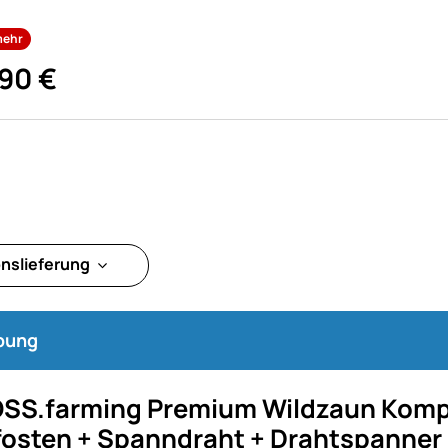
mehr
90
€
onslieferung
bung
SS.farming Premium Wildzaun Komple
pfosten + Spanndraht + Drahtspanner