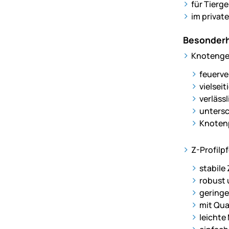
für Tierg
im privat
Besonderh
Knotenge
feuerve
vielseit
verläss
untersc
Knotenp
Z-Profilp
stabile
robust 
geringe
mit Qua
leichte