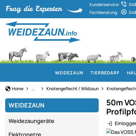
Kundenservice:
048
Fachberatung:
048
WEIDEZAUN
TIERBEDARF
HAU
Weidezaun
Home
...
Knotengeflecht / Wildzaun
Knotengeflech
50m VOS
WEIDEZAUN
Profilp
Weidezaungeräte
Einlogge
Produktgaler
Elektronetze