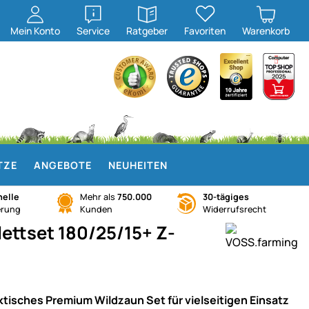
öffnen
öffnen
Mein
Konto
Service
Ratgeber
Favoriten
Warenkorb
TZE
ANGEBOTE
NEUHEITEN
elle
Mehr als
750.000
30-tägiges
erung
Kunden
Widerrufsrecht
ttset 180/25/15+ Z-
ktisches Premium Wildzaun Set für vielseitigen Einsatz