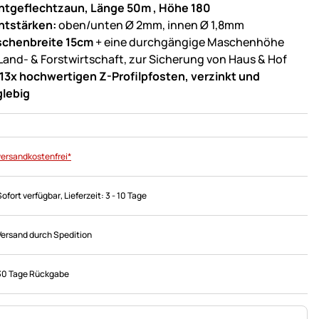
htgeflechtzaun, Länge 50m , Höhe 180
htstärken:
oben/unten Ø 2mm, innen Ø 1,8mm
chenbreite 15cm
+ eine durchgängige Maschenhöhe
 Land- & Forstwirtschaft, zur Sicherung von Haus & Hof
13x hochwertigen Z-Profilpfosten, verzinkt und
glebig
versandkostenfrei*
Sofort verfügbar
, Lieferzeit:
3 - 10 Tage
Versand durch Spedition
30 Tage Rückgabe