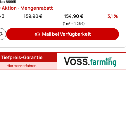
.Nr.: 86665
Aktion - Mengenrabatt
statt:
Rabat
 3
159,
90
€
154,
90
€
3,1
%
(1 m² =
1,
26
€
)
Mail bei Verfügbarkeit
Tiefpreis-Garantie
Hier mehr erfahren.