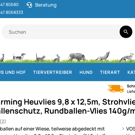
47 80680
Beratung
47 8068333
S UND HOF
TIERVERTREIBER
HUND
TIERART
KA
Schn
Lief
rming Heuvlies 9,8 x 12,5m, Strohvli
llenschutz, Rundballen-Vlies 140g/
(2)
 von 5 (2 Bewertungen)
en
ie
VOS