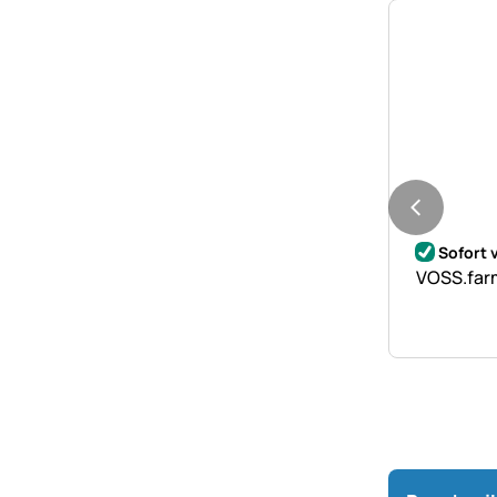
Noch kei
Sofort 
VOSS.farm