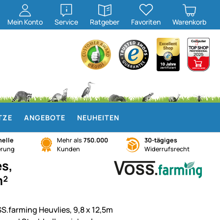
öffnen
öffnen
Mein
Konto
Service
Ratgeber
Favoriten
Warenkorb
TZE
ANGEBOTE
NEUHEITEN
elle
Mehr als
750.000
30-tägiges
erung
Kunden
Widerrufsrecht
es,
m²
S.farming Heuvlies, 9,8 x 12,5m