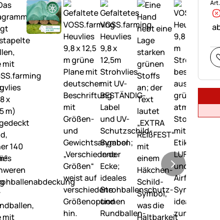
Art
ab