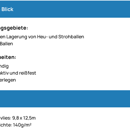
 Blick
gsgebiete:
ren Lagerung von Heu- und Strohballen
 Ballen
eiten:
ndig
tiv und reißfest
Verlegen
lies: 9,8 x 12,5m
ichte: 140g/m²