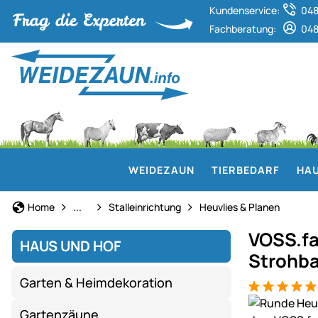
Kundenservice:
048
Fachberatung:
048
WEIDEZAUN
TIERBEDARF
HAU
Stall- & Tierzuchtbedarf
Home
...
Stalleinrichtung
Heuvlies & Planen
VOSS.fa
HAUS UND HOF
Strohba
Garten & Heimdekoration
Bewertung: 5
2 Bewertung
Produktgaler
Gartenzäune