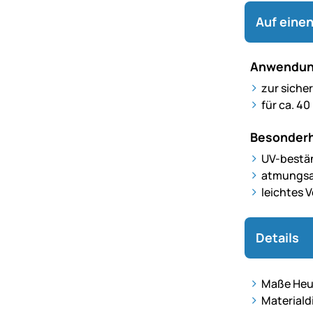
Auf einen
Anwendun
zur siche
für ca. 40
Besonderh
UV-bestä
atmungsak
leichtes 
Details
Maße Heuv
Materiald