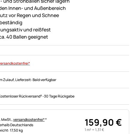
- und Strohballen sicher lagern
 den Innen- und Außenbereich
utz vor Regen und Schnee
beständig
ungsaktiv und reißfest
 ca. 40 Ballen geeignet
versandkostenfrei*
Im Zulauf
, Lieferzeit:
Bald verfügbar
4
Kostenloser Rückversand
-
30 Tage Rückgabe
159
,
90
€
uerhinweis:
l. MwSt.,
versandkostenfrei*
*
erhalb Deutschlands
1 m² =
1
,
31
€
icht: 17,50 kg