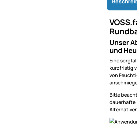
Beschrei
VOSS.fa
Rundba
Unser Ab
und Heu
Eine sorgfäl
kurzfristig
von Feuchtig
anschmiegen
Bitte beacht
dauerhafte 
Alternativen