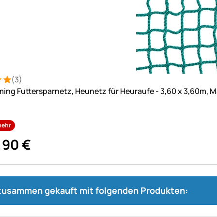
(3)
: 5 von 5 (3 Bewertungen)
ungen
ing Futtersparnetz, Heunetz für Heuraufe - 3,60 x 3,60m, 
mehr
,
90
€
 zusammen gekauft mit folgenden Produkten: