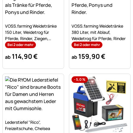
Noch keine Bewertungen abgegeben
Noch keine Bewertungen a
VOSS.farming Weidetränke
VOSS.farming Weidetränke
150 Liter, Weidetrog für
380 Liter, mit Ablauf,
Pferde, Rinder, Ziegen,
Weidetrog für Pferde, Rinder
Schafe
Bei 2 oder mehr
Bei 2 oder mehr
114
,
90
€
159
,
90
€
ab
ab
-
5,0
%
Noch keine Bewertungen abgegeben
Lederstiefel "Rico",
Freizeitschuhe, Chelsea