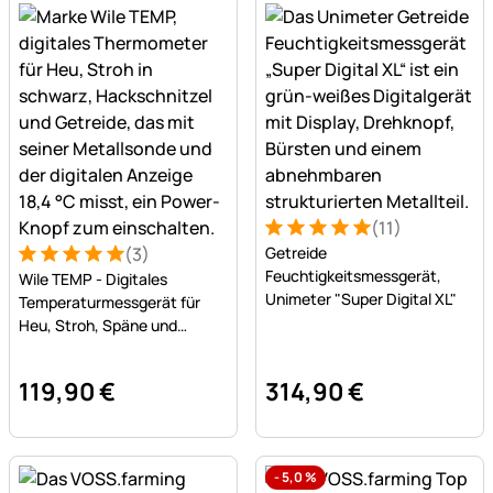
(11)
Bewertung: 5 von 5 (11 Bew
11 Bewertungen
(3)
Getreide
Bewertung: 5 von 5 (3 Bewertungen)
3 Bewertungen
Feuchtigkeitsmessgerät,
Wile TEMP - Digitales
Unimeter "Super Digital XL"
Temperaturmessgerät für
Heu, Stroh, Späne und
Getreide
119
,
90
€
314
,
90
€
-
5,0
%