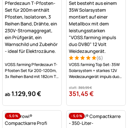
(6)
Noch keine Bewertungen abgegeben
Bewertung: 5 von 5 (6 Bew
6 Bewertungen
VOSS.farming Pferdezaun T-
VOSS.farming Top Set: 35W
Pfosten Set für 200-1200m,
Solarsystem + starkes 12V
3x Reihen Band mit 182cm T-
Weidezaungerät impuls duo
Pfosten
DV80 (5J) + Tragebox
statt:
369
,
99
€
1.129
,
90
€
351
,
45
€
ab
-
5,0
%
-
5,0
%