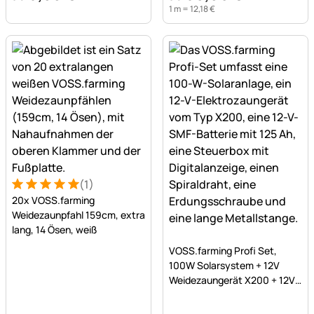
1 m =
12
,
18
€
(1)
Bewertung: 5 von 5 (1 Bewertungen)
1 Bewertung
20x VOSS.farming
Weidezaunpfahl 159cm, extra
lang, 14 Ösen, weiß
Noch keine Bewertungen a
VOSS.farming Profi Set,
100W Solarsystem + 12V
Weidezaungerät X200 + 12V
SMF Akku 125Ah + Kasten