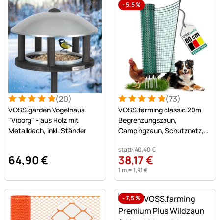
-
5,5
%
(20)
(73)
Bewertung: 5 von 5 (20 Bewertungen)
20 Bewertungen
Bewertung: 5 von 5 (73 Be
73 Bewertungen
VOSS.garden Vogelhaus
VOSS.farming classic 20m
"Viborg" - aus Holz mit
Begrenzungszaun,
Metalldach, inkl. Ständer
Campingzaun, Schutznetz,
80cm, 12 Pfähle, ohne Strom
statt:
40
,
40
€
64
,
90
€
38
,
17
€
1 m =
1
,
91
€
-
7,5
%