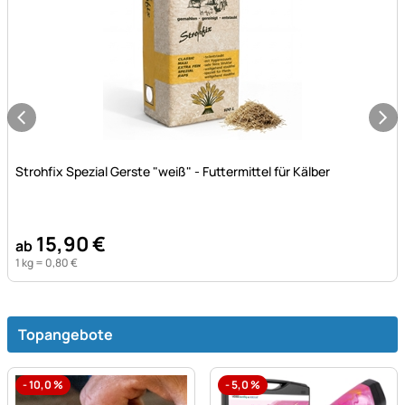
Noch keine Bewertungen abgegeben
Strohfix Spezial Gerste "weiß" - Futtermittel für Kälber
15
,
90
€
ab
1 kg =
0
,
80
€
Topangebote
-
10,0
%
-
5,0
%