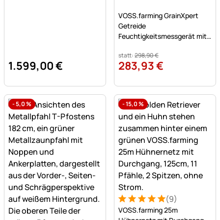
Noch keine Bewertungen a
VOSS.farming GrainXpert
Getreide
Feuchtigkeitsmessgerät mit
Mahlwerk & Transportkoffer
statt:
298
,
90
€
1.599
,
00
€
283
,
93
€
-
5,0
%
-
15,0
%
(9)
Bewertung: 5 von 5 (9 Bew
9 Bewertungen
VOSS.farming 25m