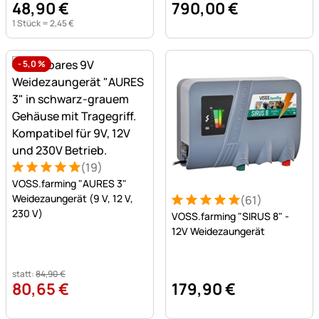
48
,
90
€
790
,
00
€
1 Stück =
2
,
45
€
-
5,0
%
(19)
Bewertung: 5 von 5 (19 Bewertungen)
19 Bewertungen
VOSS.farming "AURES 3"
Weidezaungerät (9 V, 12 V,
(61)
Bewertung: 5 von 5 (61 Be
61 Bewertungen
230 V)
VOSS.farming "SIRUS 8" -
12V Weidezaungerät
statt:
84
,
90
€
80
,
65
€
179
,
90
€