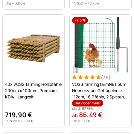
1 kg =
3
,
00
€
1 Stück =
10
,
75
€
-
7,5
%
(36)
Noch keine Bewertungen abgegeben
Bewertung: 5 von 5 (36 Be
36 Bewertungen
40x VOSS.farming Holzpfähle
VOSS.farming farmNET 50m
200cm x 100mm, Premium,
Hühnerzaun, Geflügelnetz,
KDI4 - Langzeit-
112cm, 16 Pfähle, 2 Spitzen,
Tiefenimprägnierung
grün, ohne Strom
Bei 2 oder mehr
statt:
87
,
78
€
719
,
90
€
86
,
49
€
ab
1 Stück =
18
,
00
€
1 m =
1
,
73
€