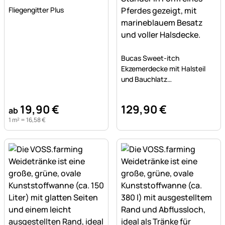
Noch keine Bewertungen abgegeben
Fliegengitter Plus
Noch keine Bewertungen a
Bucas Sweet-itch
Ekzemerdecke mit Halsteil
und Bauchlatz
Insektenschutz
19
,
90
€
129
,
90
€
ab
1 m² =
16
,
58
€