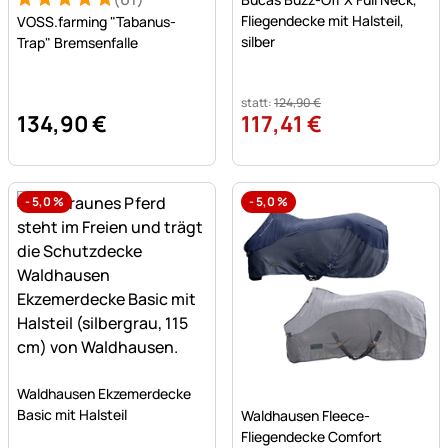
Bewertung: 5 von 5 (61 Bewertungen)
61 Bewertungen
Fliegendecke mit Halsteil,
VOSS.farming "Tabanus-
silber
Trap" Bremsenfalle
statt:
124
,
90
€
134
,
90
€
117
,
41
€
-
5,0
%
-
5,0
%
Noch keine Bewertungen abgegeben
Waldhausen Ekzemerdecke
Noch keine Bewertungen a
Basic mit Halsteil
Waldhausen Fleece-
Fliegendecke Comfort