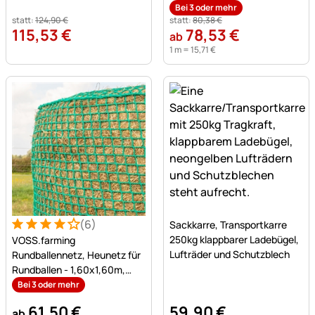
Rinde,3-4cm
Bei 3 oder mehr
statt:
124
,
90
€
statt:
80
,
38
€
115
,
53
€
78
,
53
€
ab
1 m =
15
,
71
€
Noch keine Bewertungen a
(6)
Sackkarre, Transportkarre
Bewertung: 4 von 5 (6 Bewertungen)
6 Bewertungen
250kg klappbarer Ladebügel,
VOSS.farming
Lufträder und Schutzblech
Rundballennetz, Heunetz für
Rundballen - 1,60x1,60m,
Maschenweite 4,5x4,5cm
Bei 3 oder mehr
61
,
50
€
59
,
90
€
ab