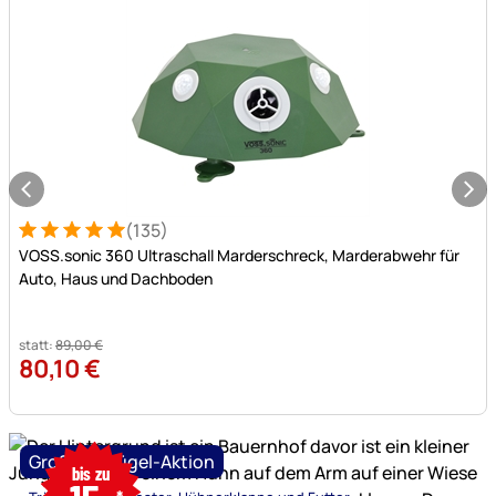
(135)
Bewertung: 5 von 5 (135 Bewertungen)
135 Bewertungen
VOSS.sonic 360 Ultraschall Marderschreck, Marderabwehr für
Auto, Haus und Dachboden
statt:
89
,
00
€
80
,
10
€
nur
Große Geflügel-Aktion
bis zu
bis