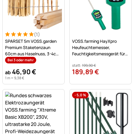
(1)
Bewertung: 5 von 5 (1 Bewertungen)
1 Bewertung
Noch keine Bewertungen a
SPARSET 5m VOSS.garden
VOSS.farming HayXpro
Premium Staketenzaun
Heufeuchtemesser,
60cm aus Haselnuss, 3-4cm,
Feuchtigkeitsmessgerät für
mit 9 Buchenpfählen 90cm
Heu, Stroh und Silage
Bei 3 oder mehr
statt:
199
,
90
€
46
,
90
€
189
,
89
€
ab
1 m =
9
,
38
€
-
5,0
%