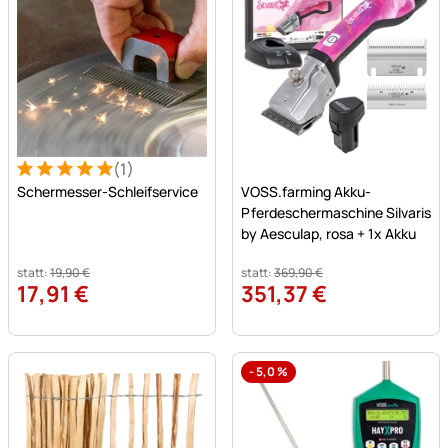
(1)
Bewertung: 5 von 5 (1 Bewertungen)
1 Bewertung
Noch keine Bewertungen a
Schermesser-Schleifservice
VOSS.farming Akku-
Pferdeschermaschine Silvaris
by Aesculap, rosa + 1x Akku
statt:
19
,
90
€
statt:
369
,
90
€
17
,
91
€
351
,
37
€
-
5,0
%