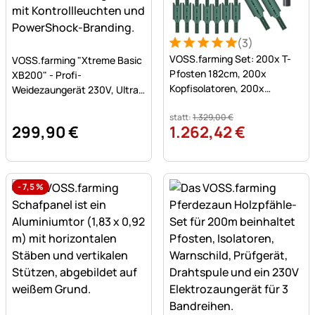
(3)
Bewertung: 5 von 5 (3 Bew
3 Bewertungen
Noch keine Bewertungen abgegeben
VOSS.farming Set: 200x T-
VOSS.farming "Xtreme Basic
Pfosten 182cm, 200x
XB200" - Profi-
Kopfisolatoren, 200x
Weidezaungerät 230V, Ultra
Bandisolatoren und
stark, 20 Joule
Handramme
statt:
1.329
,
00
€
299
,
90
€
1.262
,
42
€
-
7,5
%
Noch keine Bewertungen abgegeben