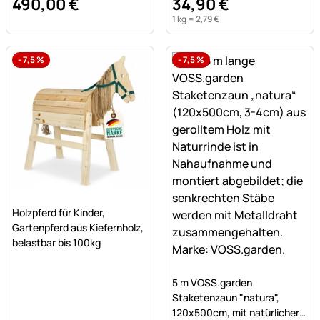
490
,
00
€
34
,
90
€
1 kg =
2
,
79
€
-
7,5
%
-
7,5
%
Noch keine Bewertungen abgegeben
Holzpferd für Kinder,
Gartenpferd aus Kiefernholz,
belastbar bis 100kg
Noch keine Bewertungen a
5 m VOSS.garden
Staketenzaun "natura",
120x500cm, mit natürlicher