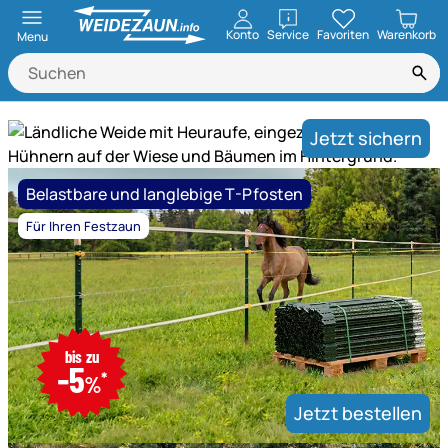
öffnen
Konto
Service
Favoriten
Warenkorb
Menu
Weidezaun.info ist Experte für ele
Jetzt sichern
Mega
Belastbare und langlebige T-Pfosten
Saison-
Schlussverkauf!
Für Ihren Festzaun
Weidezaun,
Heuraufen
und
Hühnerhaltung
nur
-
bis zu
bis
-5
bis
*
31.08.2026,
%
31.08.2026,
13
Jetzt bestellen
13
Uhr
Uhr