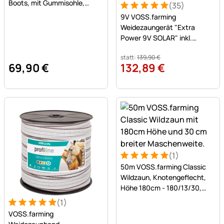
Boots, mit Gummisohle,
(35)
Bewertung: 5 von 5 (35 Be
35 Bewertungen
gewachstes Leder, braun
9V VOSS.farming
Weidezaungerät "Extra
Power 9V SOLAR" inkl.
Batterie + Zaunprüfer
statt:
139
,
90
€
69
,
90
€
132
,
89
€
(1)
Bewertung: 5 von 5 (1 Bewe
1 Bewertung
50m VOSS.farming Classic
Wildzaun, Knotengeflecht,
Höhe 180cm - 180/13/30,
verzinkt
(1)
Bewertung: 5 von 5 (1 Bewertungen)
1 Bewertung
VOSS.farming