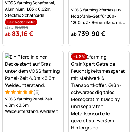
VOSS.farming Schafpanel,
Noch keine Bewertungen a
Aluminium, 1,83 x 0,92m,
VOSS.farming Pferdezaun
Steckfix Schafhorde
Holzpfähle-Set für 200-
Bei 16 oder mehr
1200m, 3x Reihen Band mit
statt:
101
,
66
€
200cm Holzpfählen
83
,
16
€
739
,
90
€
ab
ab
-
5,0
%
(3)
Bewertung: 5 von 5 (3 Bewertungen)
3 Bewertungen
VOSS.farming Panel-Zelt,
4,0m x 3,6m,
Weideunterstand, Weidezelt