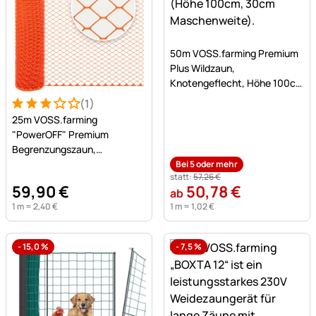
Noch keine Bewertungen a
50m VOSS.farming Premium
Plus Wildzaun,
Knotengeflecht, Höhe 100cm
- 100/08/30, verzinkt
(1)
Bewertung: 3 von 5 (1 Bewertungen)
1 Bewertung
25m VOSS.farming
"PowerOFF" Premium
Begrenzungszaun,
Hühnerzaun, Höhe 120cm -
Bei 5 oder mehr
statt:
57
,
26
€
50x50mm, orange
59
,
90
€
50
,
78
€
ab
1 m =
2
,
40
€
1 m =
1
,
02
€
-
15,0
%
-
7,5
%