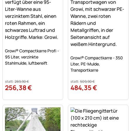
Noch keine Bewertungen abgegeben
Growi® Compactkarre Profi -
Noch keine Bewertungen a
95 Liter, verzinkte
Growi® Compactkarre - 350
Stahlmulde, luftbereift
Liter, PE-Mulde,
Transportkarre
statt:
269
,
90
€
statt:
509
,
90
€
256
,
38
€
484
,
35
€