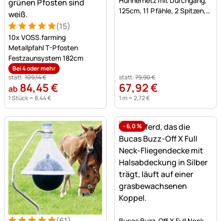
Hühnernetz mit Durchgang,
125cm, 11 Pfähle, 2 Spitzen,
grün, ohne Strom
(15)
Bewertung: 5 von 5 (15 Bewertungen)
15 Bewertungen
10x VOSS.farming
Metallpfahl T-Pfosten
Festzaunsystem 182cm
Bei 4 oder mehr
statt:
109
,
14
€
statt:
79
,
90
€
84
,
45
€
67
,
92
€
ab
1 Stück =
8
,
44
€
1 m =
2
,
72
€
-
6,0
%
Noch keine Bewertungen a
(61)
Bucas Buzz-Off X Full Neck,