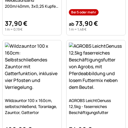
Weidezaunband
200m/40mm, 3x0,25 Kupfer
+ 7x0,20 Niro, weiß-schwarz
Bei 5 oder mehr
37
,
90
€
73
,
90
€
ab
1 m =
0
,
19
€
1 m =
1
,
48
€
Noch keine Bewertungen abgegeben
Noch keine Bewertungen a
Wildzauntor 100 x 160cm,
AGROBS LeichtGenuss
selbstschließend, Toranlage,
12,5kg - faserreiches
Zauntor, Gattertor
Beschäftigungsfutter