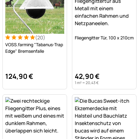
Noch keine Bewertungen a
(20)
Fliegengitter Tür, 100 x 210cm
Bewertung: 5 von 5 (20 Bewertungen)
20 Bewertungen
VOSS.farming "Tabanus-Trap
Edge" Bremsenfalle
124
,
90
€
42
,
90
€
1 m² =
20
,
43
€