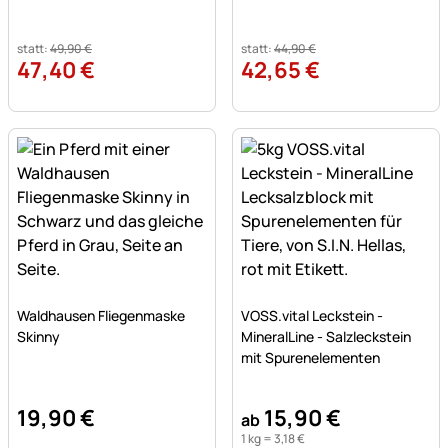
statt:
49
,
90
€
statt:
44
,
90
€
47
,
40
€
42
,
65
€
Noch keine Bewertungen abgegeben
Noch keine Bewertungen a
Waldhausen Fliegenmaske
VOSS.vital Leckstein -
Skinny
MineralLine - Salzleckstein
mit Spurenelementen
19
,
90
€
15
,
90
€
ab
1 kg =
3
,
18
€