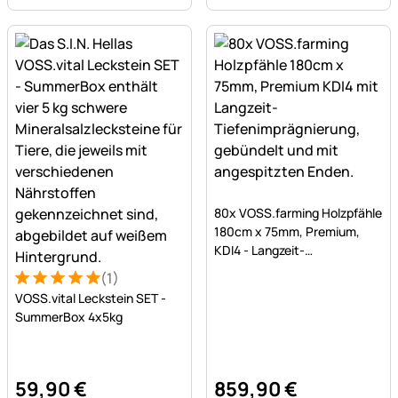
Noch keine Bewertungen a
80x VOSS.farming Holzpfähle
180cm x 75mm, Premium,
KDI4 - Langzeit-
Tiefenimprägnierung
(1)
Bewertung: 5 von 5 (1 Bewertungen)
1 Bewertung
VOSS.vital Leckstein SET -
SummerBox 4x5kg
59
,
90
€
859
,
90
€