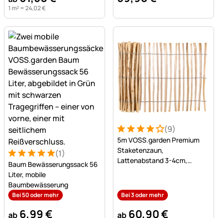
1 m² =
24
,
02
€
(9)
Bewertung: 4 von 5 (9 Bew
9 Bewertungen
5m VOSS.garden Premium
Staketenzaun,
(1)
Bewertung: 5 von 5 (1 Bewertungen)
1 Bewertung
Lattenabstand 3-4cm,
Baum Bewässerungssack 56
Gartenzaun aus Haselnuss,
Liter, mobile
100cm
Baumbewässerung
Bei 50 oder mehr
Bei 3 oder mehr
6
,
99
€
60
,
90
€
ab
ab