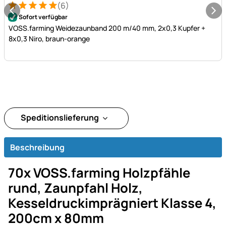
(6)
Bewertung: 5 von 5 (6 Bewertungen)
6 Bewertungen
Sofort verfügbar
VOSS.farming Weidezaunband 200 m/40 mm, 2x0,3 Kupfer +
8x0,3 Niro, braun-orange
Speditionslieferung
Beschreibung
70x VOSS.farming Holzpfähle
rund, Zaunpfahl Holz,
Kesseldruckimprägniert Klasse 4,
200cm x 80mm