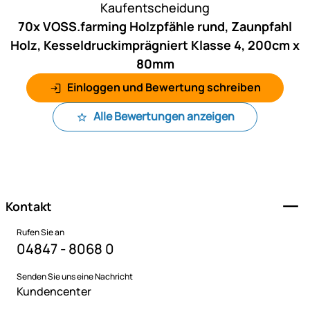
Kaufentscheidung
70x VOSS.farming Holzpfähle rund, Zaunpfahl
Holz, Kesseldruckimprägniert Klasse 4, 200cm x
80mm
Einloggen und Bewertung schreiben
Alle Bewertungen anzeigen
Fußzeile
Kontakt
Rufen Sie an
04847 - 8068 0
Senden Sie uns eine Nachricht
Kundencenter