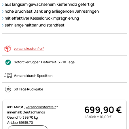
aus langsam gewachsenem Kiefernholz gefertigt
hohe Bruchlast Dank eng anliegenden Jahresringen
mit effektiver Kesseldruckimprägnierung
sehr lange haltbar und standfest
versandkostenfrei*
Sofort verfügbar
, Lieferzeit:
3 - 10 Tage
Versand durch Spedition
30 Tage Rückgabe
699
,
90
€
Steuerhinweis:
inkl. MwSt.,
versandkostenfrei*
*
innerhalb Deutschlands
1 Stück =
10
,
00
€
Gewicht: 399,70 kg
Art.Nr.: 69515.70