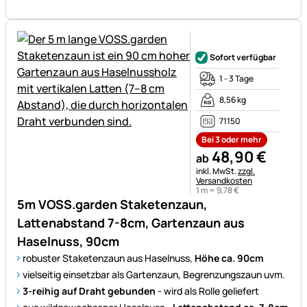
Noch keine Bewertungen ab
Sofort verfügbar
1 - 3 Tage
8,56 kg
71150
Bei 3 oder mehr
48
,
90
€
ab
Steuerhinweis:
inkl. MwSt.
zzgl.
Versandkosten
1 m =
9
,
78
€
5m VOSS.garden Staketenzaun,
Lattenabstand 7-8cm, Gartenzaun aus
Haselnuss, 90cm
robuster Staketenzaun aus Haselnuss,
Höhe ca. 90cm
vielseitig einsetzbar als Gartenzaun, Begrenzungszaun uvm.
3-reihig auf Draht gebunden
- wird als Rolle geliefert