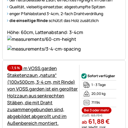
Qualität, vielseitig einsetzbar, abgestumpfte Spitzen
enger Pfahlabstand 3-4cm, 2-fach Drahtverdrillung
die einseitige Rinde
schützt das Holz zusätzlich
Höhe: 60cm, Lattenabstand: 3-4cm
-
7,5
%
Noch keine Bewertungen ab
Sofort verfügbar
1 - 3 Tage
20,00 kg
71194
Bei 3 oder mehr
statt:
63
,
73
€
61
,
88
€
ab
Steuerhinweis:
inkl. MwSt.
zzgl.