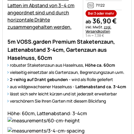
71122
Bei 3 oder mehr
36
,
90
€
ab
Steuerhinweis:
inkl. MwSt.
zzgl.
Versandkosten
1 m =
7
,
38
€
5m VOSS.garden Premium Staketenzaun,
Lattenabstand 3-4cm, Gartenzaun aus
Haselnuss, 60cm
robuster Staketenzaun aus Haselnuss,
Höhe ca. 60cm
vielseitig einsetzbar als Gartenzaun, Begrenzungszaun uvm.
2-reihig auf Draht gebunden
- wird als Rolle geliefert
aus wildgewachsener Haselnuss -
Lattenabstand ca. 3-4cm
lässt sich sehr leicht kürzen und ist jederzeit erweiterbar
verschönern Sie Ihren Garten mit diesem Blickfang
Höhe: 60cm, Lattenabstand: 3-4cm