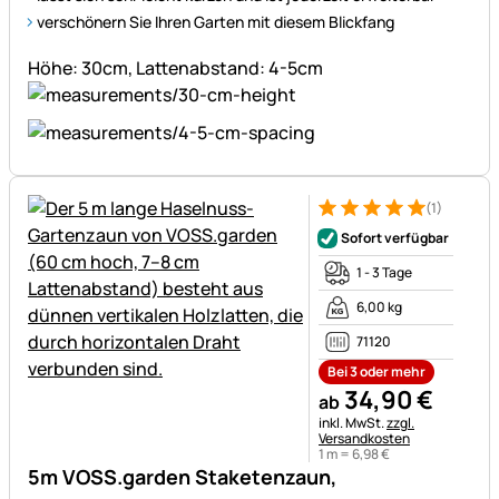
verschönern Sie Ihren Garten mit diesem Blickfang
Höhe: 30cm, Lattenabstand: 4-5cm
(1)
Bewertung: 5 von 5 (1 Bewert
1 Bewertung
Sofort verfügbar
1 - 3 Tage
6,00 kg
71120
Bei 3 oder mehr
34
,
90
€
ab
Steuerhinweis:
inkl. MwSt.
zzgl.
Versandkosten
1 m =
6
,
98
€
5m VOSS.garden Staketenzaun,