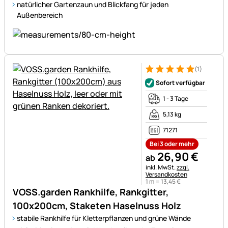
natürlicher Gartenzaun und Blickfang für jeden
Außenbereich
(1)
Bewertung: 5 von 5 (1 Bewert
1 Bewertung
Sofort verfügbar
1 - 3 Tage
5,13 kg
71271
Bei 3 oder mehr
26
,
90
€
ab
Steuerhinweis:
inkl. MwSt.
zzgl.
Versandkosten
1 m =
13
,
45
€
VOSS.garden Rankhilfe, Rankgitter,
100x200cm, Staketen Haselnuss Holz
stabile Rankhilfe für Kletterpflanzen und grüne Wände