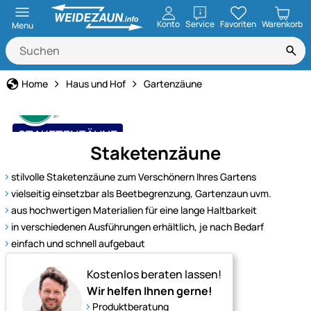
öffnen
Konto
Service
Favoriten
Warenkorb
Menu
Home
Haus und Hof
Gartenzäune
STAKETENZÄUNE
Staketenzäune
einfach praktisch
stilvolle Staketenzäune zum Verschönern Ihres Gartens
vielseitig einsetzbar als Beetbegrenzung, Gartenzaun uvm.
aus hochwertigen Materialien für eine lange Haltbarkeit
in verschiedenen Ausführungen erhältlich, je nach Bedarf
einfach und schnell aufgebaut
Kostenlos beraten lassen!
Wir helfen Ihnen gerne!
Produktberatung