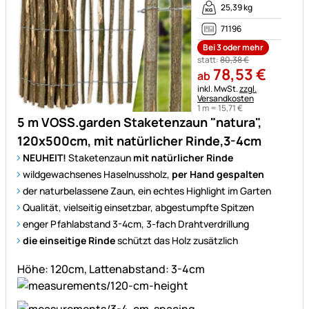
25,39 kg
71196
Bei 3 oder mehr
statt:
80
,
38
€
78
,
53
€
ab
Steuerhinweis:
inkl. MwSt.
zzgl.
Versandkosten
1 m =
15
,
71
€
5 m VOSS.garden Staketenzaun "natura",
120x500cm, mit natürlicher Rinde,3-4cm
NEUHEIT!
Staketenzaun
mit natürlicher Rinde
wildgewachsenes Haselnussholz,
per Hand gespalten
der naturbelassene Zaun, ein echtes Highlight im Garten
Qualität, vielseitig einsetzbar, abgestumpfte Spitzen
enger Pfahlabstand 3-4cm, 3-fach Drahtverdrillung
die einseitige Rinde
schützt das Holz zusätzlich
Höhe: 120cm, Lattenabstand: 3-4cm