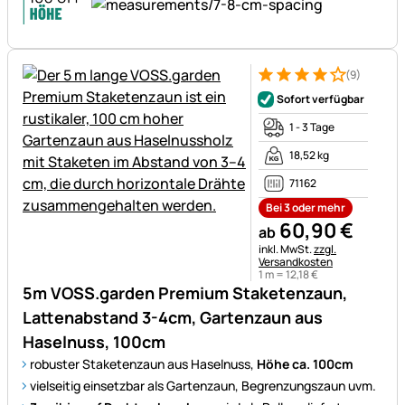
(9)
Bewertung: 4 von 5 (9 Bewer
9 Bewertungen
Sofort verfügbar
1 - 3 Tage
18,52 kg
71162
Bei 3 oder mehr
60
,
90
€
ab
Steuerhinweis:
inkl. MwSt.
zzgl.
Versandkosten
1 m =
12
,
18
€
5m VOSS.garden Premium Staketenzaun,
Lattenabstand 3-4cm, Gartenzaun aus
Haselnuss, 100cm
robuster Staketenzaun aus Haselnuss,
Höhe ca. 100cm
vielseitig einsetzbar als Gartenzaun, Begrenzungszaun uvm.