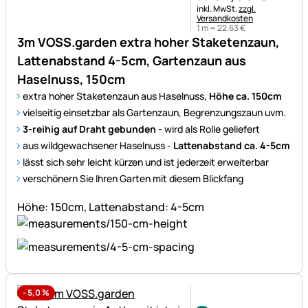
Steuerhinweis:
inkl. MwSt.
zzgl.
Versandkosten
1 m =
22
,
63
€
3m VOSS.garden extra hoher Staketenzaun,
Lattenabstand 4-5cm, Gartenzaun aus
Haselnuss, 150cm
extra hoher Staketenzaun aus Haselnuss,
Höhe ca. 150cm
vielseitig einsetzbar als Gartenzaun, Begrenzungszaun uvm.
3-reihig auf Draht gebunden
- wird als Rolle geliefert
aus wildgewachsener Haselnuss -
Lattenabstand ca. 4-5cm
lässt sich sehr leicht kürzen und ist jederzeit erweiterbar
verschönern Sie Ihren Garten mit diesem Blickfang
Höhe: 150cm, Lattenabstand: 4-5cm
-
5,0
%
Noch keine Bewertungen ab