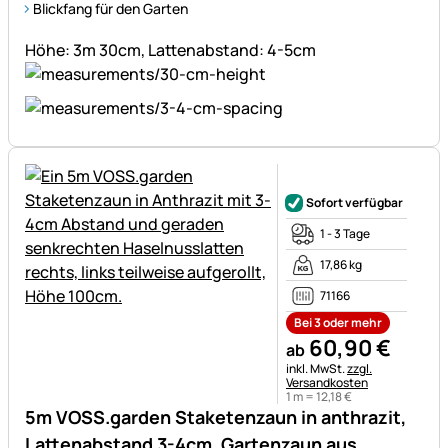
Blickfang für den Garten
Höhe: 3m 30cm, Lattenabstand: 4-5cm
Noch keine Bewertungen ab
Sofort verfügbar
1 - 3 Tage
17,86 kg
71166
Bei 3 oder mehr
60
,
90
€
ab
Steuerhinweis:
inkl. MwSt.
zzgl.
Versandkosten
1 m =
12
,
18
€
5m VOSS.garden Staketenzaun in anthrazit,
Lattenabstand 3-4cm, Gartenzaun aus