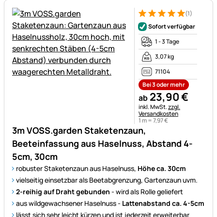
(1)
Bewertung: 5 von 5 (1 Bewert
1 Bewertung
Sofort verfügbar
1 - 3 Tage
3,07 kg
71104
Bei 3 oder mehr
23
,
90
€
ab
Steuerhinweis:
inkl. MwSt.
zzgl.
Versandkosten
1 m =
7
,
97
€
3m VOSS.garden Staketenzaun,
Beeteinfassung aus Haselnuss, Abstand 4-
5cm, 30cm
robuster Staketenzaun aus Haselnuss,
Höhe ca. 30cm
vielseitig einsetzbar als Beetabgrenzung, Gartenzaun uvm.
2-reihig auf Draht gebunden
- wird als Rolle geliefert
aus wildgewachsener Haselnuss -
Lattenabstand ca. 4-5cm
lässt sich sehr leicht kürzen und ist jederzeit erweiterbar