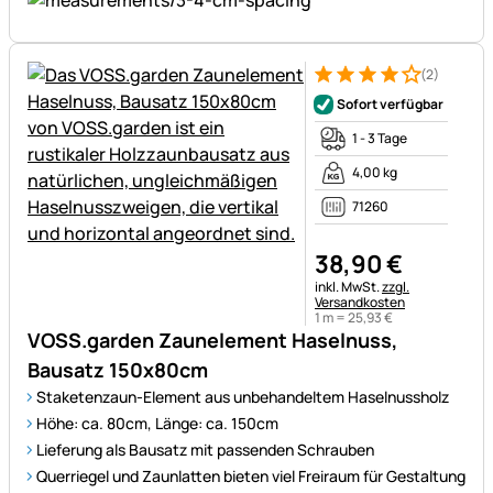
(2)
Bewertung: 4 von 5 (2 Bewer
2 Bewertungen
Sofort verfügbar
1 - 3 Tage
4,00 kg
71260
38
,
90
€
Steuerhinweis:
inkl. MwSt.
zzgl.
Versandkosten
1 m =
25
,
93
€
VOSS.garden Zaunelement Haselnuss,
Bausatz 150x80cm
Staketenzaun-Element aus unbehandeltem Haselnussholz
Höhe: ca. 80cm, Länge: ca. 150cm
Lieferung als Bausatz mit passenden Schrauben
Querriegel und Zaunlatten bieten viel Freiraum für Gestaltung