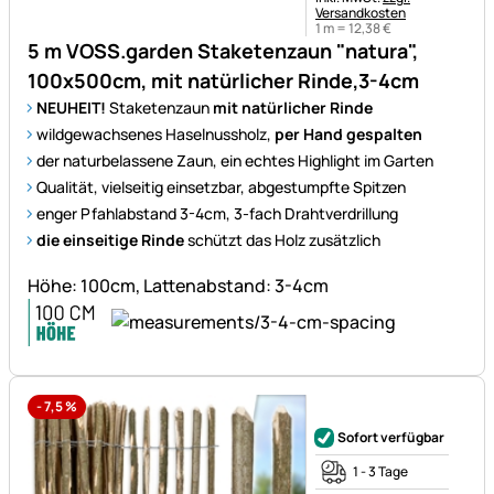
Versandkosten
1 m =
12
,
38
€
5 m VOSS.garden Staketenzaun "natura",
100x500cm, mit natürlicher Rinde,3-4cm
NEUHEIT!
Staketenzaun
mit natürlicher Rinde
wildgewachsenes Haselnussholz,
per Hand gespalten
der naturbelassene Zaun, ein echtes Highlight im Garten
Qualität, vielseitig einsetzbar, abgestumpfte Spitzen
enger Pfahlabstand 3-4cm, 3-fach Drahtverdrillung
die einseitige Rinde
schützt das Holz zusätzlich
Höhe: 100cm, Lattenabstand: 3-4cm
-
7,5
%
Noch keine Bewertungen ab
Sofort verfügbar
1 - 3 Tage