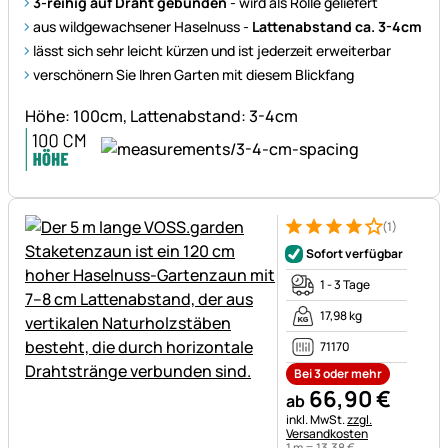
3-reihig auf Draht gebunden
- wird als Rolle geliefert
aus wildgewachsener Haselnuss -
Lattenabstand ca. 3-4cm
lässt sich sehr leicht kürzen und ist jederzeit erweiterbar
verschönern Sie Ihren Garten mit diesem Blickfang
Höhe: 100cm, Lattenabstand: 3-4cm
(1)
Bewertung: 4 von 5 (1 Bewert
1 Bewertung
Sofort verfügbar
1 - 3 Tage
17,98 kg
71170
Bei 3 oder mehr
66
,
90
€
ab
Steuerhinweis:
inkl. MwSt.
zzgl.
Versandkosten
1 m =
13
,
38
€