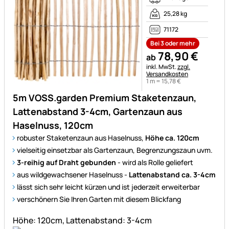
25,28 kg
71172
Bei 3 oder mehr
78
,
90
€
ab
Steuerhinweis:
inkl. MwSt.
zzgl.
Versandkosten
1 m =
15
,
78
€
5m VOSS.garden Premium Staketenzaun,
Lattenabstand 3-4cm, Gartenzaun aus
Haselnuss, 120cm
robuster Staketenzaun aus Haselnuss,
Höhe ca. 120cm
vielseitig einsetzbar als Gartenzaun, Begrenzungszaun uvm.
3-reihig auf Draht gebunden
- wird als Rolle geliefert
aus wildgewachsener Haselnuss -
Lattenabstand ca. 3-4cm
lässt sich sehr leicht kürzen und ist jederzeit erweiterbar
verschönern Sie Ihren Garten mit diesem Blickfang
Höhe: 120cm, Lattenabstand: 3-4cm