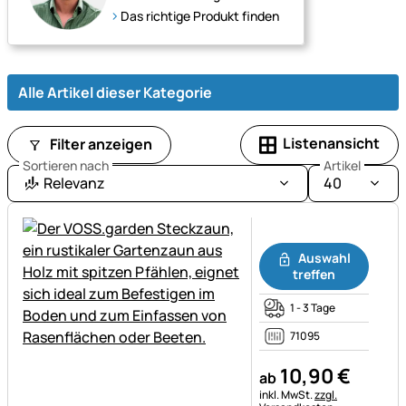
Das richtige Produkt finden
Alle Artikel dieser Kategorie
Listenansicht
Filter anzeigen
Sortieren nach
Artikel
Relevanz
40
Noch keine Bewertungen ab
Auswahl
treffen
1 - 3 Tage
71095
10
,
90
€
ab
Steuerhinweis:
inkl. MwSt.
zzgl.