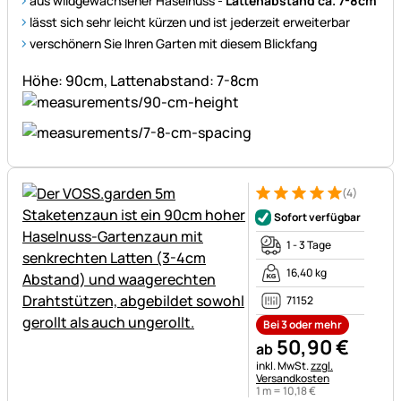
aus wildgewachsener Haselnuss -
Lattenabstand ca. 7-8cm
lässt sich sehr leicht kürzen und ist jederzeit erweiterbar
verschönern Sie Ihren Garten mit diesem Blickfang
Höhe: 90cm, Lattenabstand: 7-8cm
(4)
Bewertung: 5 von 5 (4 Bewer
4 Bewertungen
Sofort verfügbar
1 - 3 Tage
16,40 kg
71152
Bei 3 oder mehr
50
,
90
€
ab
Steuerhinweis:
inkl. MwSt.
zzgl.
Versandkosten
1 m =
10
,
18
€