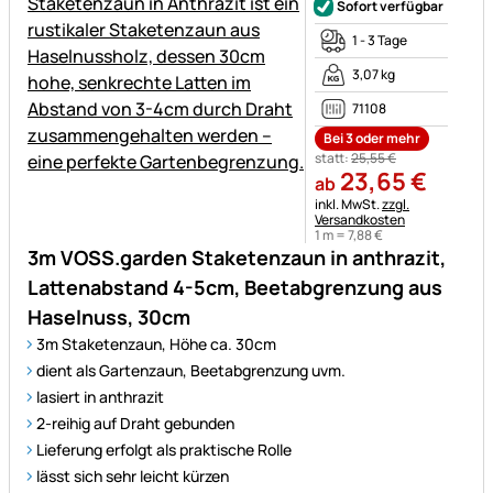
Sofort verfügbar
1 - 3 Tage
3,07 kg
71108
Bei 3 oder mehr
statt:
25
,
55
€
23
,
65
€
ab
Steuerhinweis:
inkl. MwSt.
zzgl.
Versandkosten
1 m =
7
,
88
€
3m VOSS.garden Staketenzaun in anthrazit,
Lattenabstand 4-5cm, Beetabgrenzung aus
Haselnuss, 30cm
3m Staketenzaun, Höhe ca. 30cm
dient als Gartenzaun, Beetabgrenzung uvm.
lasiert in anthrazit
2-reihig auf Draht gebunden
Lieferung erfolgt als praktische Rolle
lässt sich sehr leicht kürzen