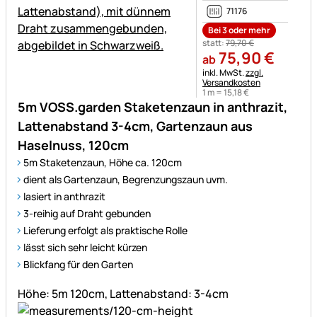
71176
Bei 3 oder mehr
statt:
79
,
70
€
75
,
90
€
ab
Steuerhinweis:
inkl. MwSt.
zzgl.
Versandkosten
1 m =
15
,
18
€
5m VOSS.garden Staketenzaun in anthrazit,
Lattenabstand 3-4cm, Gartenzaun aus
Haselnuss, 120cm
5m Staketenzaun, Höhe ca. 120cm
dient als Gartenzaun, Begrenzungszaun uvm.
lasiert in anthrazit
3-reihig auf Draht gebunden
Lieferung erfolgt als praktische Rolle
lässt sich sehr leicht kürzen
Blickfang für den Garten
Höhe: 5m 120cm, Lattenabstand: 3-4cm