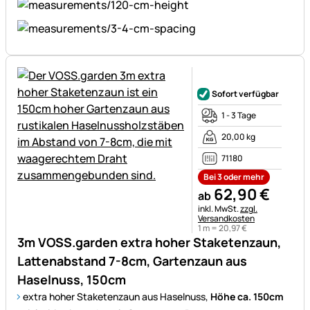
Noch keine Bewertungen ab
Sofort verfügbar
1 - 3 Tage
20,00 kg
71180
Bei 3 oder mehr
62
,
90
€
ab
Steuerhinweis:
inkl. MwSt.
zzgl.
Versandkosten
1 m =
20
,
97
€
3m VOSS.garden extra hoher Staketenzaun,
Lattenabstand 7-8cm, Gartenzaun aus
Haselnuss, 150cm
extra hoher Staketenzaun aus Haselnuss,
Höhe ca. 150cm