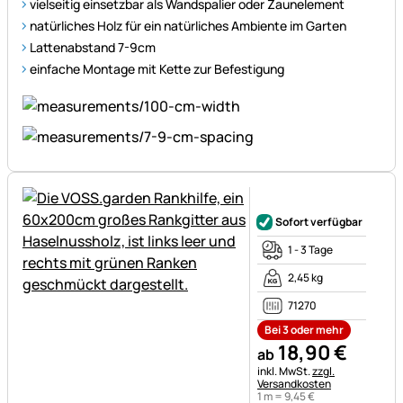
vielseitig einsetzbar als Wandspalier oder Zaunelement
natürliches Holz für ein natürliches Ambiente im Garten
Lattenabstand 7-9cm
einfache Montage mit Kette zur Befestigung
Noch keine Bewertungen ab
Sofort verfügbar
1 - 3 Tage
2,45 kg
71270
Bei 3 oder mehr
18
,
90
€
ab
Steuerhinweis:
inkl. MwSt.
zzgl.
Versandkosten
1 m =
9
,
45
€