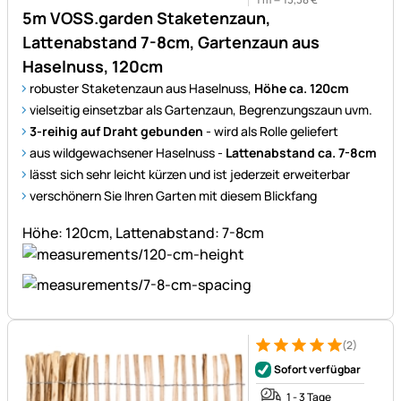
5m VOSS.garden Staketenzaun,
Lattenabstand 7-8cm, Gartenzaun aus
Haselnuss, 120cm
robuster Staketenzaun aus Haselnuss,
Höhe ca. 120cm
vielseitig einsetzbar als Gartenzaun, Begrenzungszaun uvm.
3-reihig auf Draht gebunden
- wird als Rolle geliefert
aus wildgewachsener Haselnuss -
Lattenabstand ca. 7-8cm
lässt sich sehr leicht kürzen und ist jederzeit erweiterbar
verschönern Sie Ihren Garten mit diesem Blickfang
Höhe: 120cm, Lattenabstand: 7-8cm
(2)
Bewertung: 5 von 5 (2 Bewer
2 Bewertungen
Sofort verfügbar
1 - 3 Tage