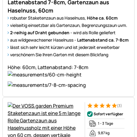
Lattenabstand 7-8cm, Gartenzaun aus
Haselnuss, 60cm
robuster Staketenzaun aus Haselnuss,
Höhe ca. 60cm
vielseitig einsetzbar als Gartenzaun, Begrenzungszaun uvm.
2-reihig auf Draht gebunden
- wird als Rolle geliefert
aus wildgewachsener Haselnuss -
Lattenabstand ca. 7-8cm
lässt sich sehr leicht kürzen und ist jederzeit erweiterbar
verschönern Sie Ihren Garten mit diesem Blickfang
Höhe: 60cm, Lattenabstand: 7-8cm
(3)
Bewertung: 5 von 5 (3 Bewer
3 Bewertungen
Sofort verfügbar
1 - 3 Tage
9,87 kg