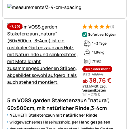
-
7,5
%
(1)
Bewertung: 5 von 5 (1 Bewert
1 Bewertung
Sofort verfügbar
1 - 3 Tage
11,84 kg
71192
Bei 3 oder mehr
statt:
40
,
61
€
38
,
76
€
ab
Steuerhinweis:
inkl. MwSt.
zzgl.
Versandkosten
1 m =
7
,
75
€
5 m VOSS.garden Staketenzaun "natura",
60x500cm, mit natürlicher Rinde,3-4cm
NEUHEIT!
Staketenzaun
mit natürlicher Rinde
wildgewachsenes Haselnussholz,
per Hand gespalten
der naturbelassene Zaun, ein echtes Highlight im Garten