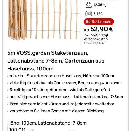
12,36 kg
71160
Bei 3 oder mehr
52
,
90
€
ab
Steuerhinweis:
inkl. MwSt.
zzgl.
Versandkosten
1 m =
10
,
58
€
5m VOSS.garden Staketenzaun,
Lattenabstand 7-8cm, Gartenzaun aus
Haselnuss, 100cm
robuster Staketenzaun aus Haselnuss,
Höhe ca. 100cm
vielseitig einsetzbar als Gartenzaun, Begrenzungszaun uvm.
3-reihig auf Draht gebunden
- wird als Rolle geliefert
aus wildgewachsener Haselnuss -
Lattenabstand ca. 7-8cm
lässt sich sehr leicht kürzen und ist jederzeit erweiterbar
verschönern Sie Ihren Garten mit diesem Blickfang
Höhe: 100cm, Lattenabstand: 7-8cm