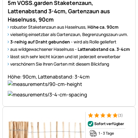
5m VOSS.garden Staketenzaun,
Lattenabstand 3-4cm, Gartenzaun aus
Haselnuss, 90cm
robuster Staketenzaun aus Haselnuss,
Höhe ca. 90cm
vielseitig einsetzbar als Gartenzaun, Begrenzungszaun uvm.
3-reihig auf Draht gebunden
- wird als Rolle geliefert
aus wildgewachsener Haselnuss -
Lattenabstand ca. 3-4cm
lässt sich sehr leicht kürzen und ist jederzeit erweiterbar
verschönern Sie Ihren Garten mit diesem Blickfang
Höhe: 90cm, Lattenabstand: 3-4cm
(3)
Bewertung: 5 von 5 (3 Bewer
3 Bewertungen
Sofort verfügbar
1 - 3 Tage