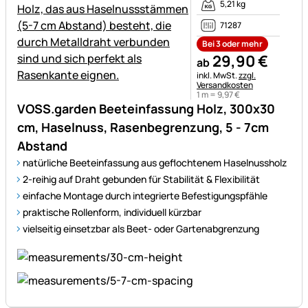
5,21 kg
71287
Bei 3 oder mehr
29
,
90
€
ab
Steuerhinweis:
inkl. MwSt.
zzgl.
Versandkosten
1 m =
9
,
97
€
VOSS.garden Beeteinfassung Holz, 300x30
cm, Haselnuss, Rasenbegrenzung, 5 - 7cm
Abstand
natürliche Beeteinfassung aus geflochtenem Haselnussholz
2-reihig auf Draht gebunden für Stabilität & Flexibilität
einfache Montage durch integrierte Befestigungspfähle
praktische Rollenform, individuell kürzbar
vielseitig einsetzbar als Beet- oder Gartenabgrenzung