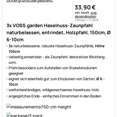
33
,
90
€
Steuerhinweis:
inkl. MwSt.
zzgl.
Versandkosten
1 Stück =
11
,
30
€
3x VOSS.garden Haselnuss-Zaunpfahl
naturbelassen, entrindet, Holzpfahl, 150cm, Ø
6-10cm
3x
naturbelassene, robuste Haselnuss-Zaunpfähle,
Höhe
150cm
vielseitig einsetzbar - als Zaunpfahl, dekorativer Blickfang
uvm.
Pfahl besonders zum Aufstellen von Staketenzäunen
geeignet
eignet sich ebenfalls gut zum Einzäunen von Gärten,
Ø 6 -
10cm
wetterbeständiges, wildgewachsenes Haselnuss-Holz
angespitztes Ende - einfaches Einrammen in den Boden