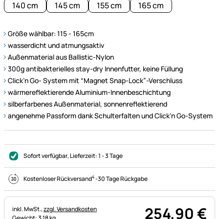
140 cm
145 cm
155 cm
165 cm
Größe wählbar: 115 - 165cm
wasserdicht und atmungsaktiv
Außenmaterial aus Ballistic-Nylon
300g antibakterielles stay-dry Innenfutter, keine Füllung
Click’n Go- System mit “Magnet Snap-Lock”-Verschluss
wärmereflektierende Aluminium-Innenbeschichtung
silberfarbenes Außenmaterial, sonnenreflektierend
angenehme Passform dank Schulterfalten und Click'n Go-System
Sofort verfügbar
, Lieferzeit:
1 - 3 Tage
4
Kostenloser Rückversand
-
30 Tage Rückgabe
254
,
90
€
Steuerhinweis:
inkl. MwSt.,
zzgl. Versandkosten
Gewicht: 3,18 kg