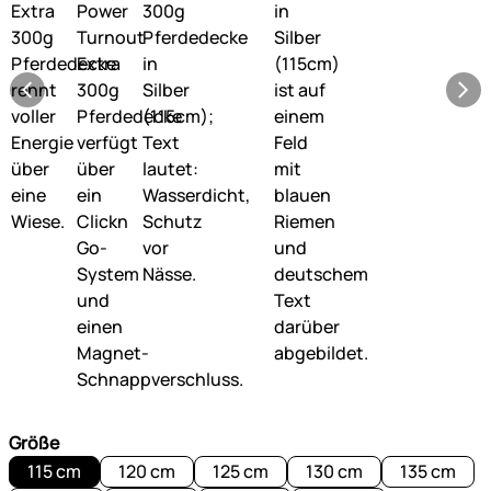
Größe
115 cm
120 cm
125 cm
130 cm
135 cm