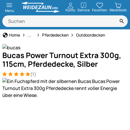
öffnen
Konto
Service
Favoriten
Warenkorb
Menu
Pferdehaltung
Home
...
Pferdedecken
Outdoordecken
Bucas Power Turnout Extra 300g,
115cm, Pferdedecke, Silber
(1)
Bewertung: 5 von 5 (1 Bewertungen)
1 Bewertung
Produktgalerie