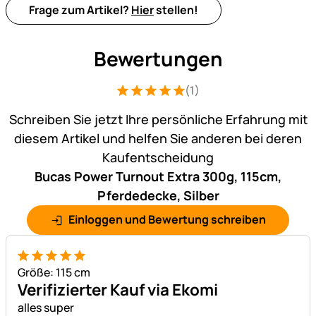
Frage zum Artikel?
Hier
stellen!
Bewertungen
(1)
Bewertung: 5 von 5 (1 Bewertungen)
1 Bewertung
Schreiben Sie jetzt Ihre persönliche Erfahrung mit
diesem Artikel und helfen Sie anderen bei deren
Kaufentscheidung
Bucas Power Turnout Extra 300g, 115cm,
Pferdedecke, Silber
Einloggen und Bewertung schreiben
5 von 5
Größe: 115 cm
Verifizierter Kauf via Ekomi
alles super