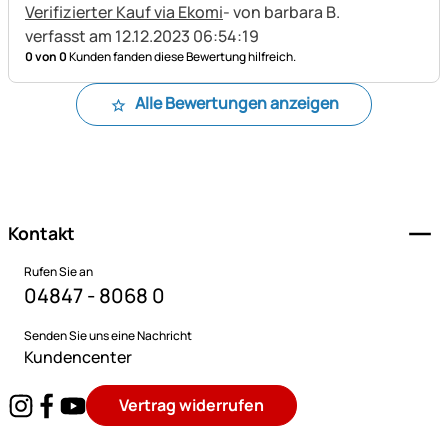
Verifizierter Kauf via Ekomi
- von barbara B.
verfasst am 12.12.2023 06:54:19
0 von 0
Kunden fanden diese Bewertung hilfreich.
Alle Bewertungen anzeigen
Fußzeile
Kontakt
Rufen Sie an
04847 - 8068 0
Senden Sie uns eine Nachricht
Kundencenter
Vertrag widerrufen