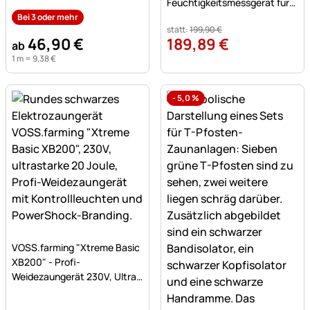
mit 9 Buchenpfählen 90cm
Feuchtigkeitsmessgerät für
Heu, Stroh und Silage
Bei 3 oder mehr
statt:
199
,
90
€
46
,
90
€
189
,
89
€
ab
1 m =
9
,
38
€
-
5,0
%
Noch keine Bewertungen abgegeben
VOSS.farming "Xtreme Basic
XB200" - Profi-
Weidezaungerät 230V, Ultra
stark, 20 Joule