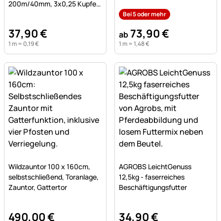
200m/40mm, 3x0,25 Kupfer
+ 7x0,20 Niro, weiß-schwarz
Bei 5 oder mehr
37
,
90
€
73
,
90
€
ab
1 m =
0
,
19
€
1 m =
1
,
48
€
Noch keine Bewertungen abgegeben
Noch keine Bewertungen a
Wildzauntor 100 x 160cm,
AGROBS LeichtGenuss
selbstschließend, Toranlage,
12,5kg - faserreiches
Zauntor, Gattertor
Beschäftigungsfutter
490
,
00
€
34
,
90
€