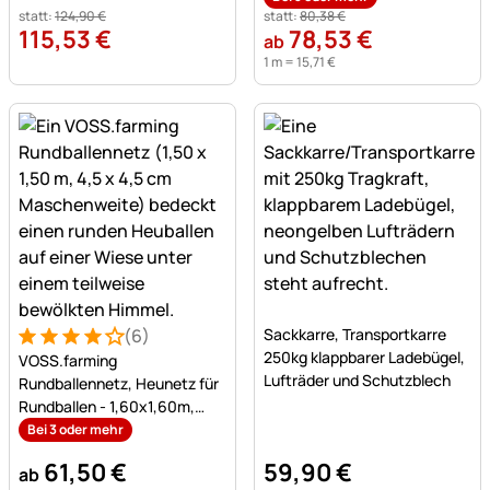
statt:
124
,
90
€
statt:
80
,
38
€
115
,
53
€
78
,
53
€
ab
1 m =
15
,
71
€
Noch keine Bewertungen a
(6)
Sackkarre, Transportkarre
Bewertung: 4 von 5 (6 Bewertungen)
6 Bewertungen
250kg klappbarer Ladebügel,
VOSS.farming
Lufträder und Schutzblech
Rundballennetz, Heunetz für
Rundballen - 1,60x1,60m,
Maschenweite 4,5x4,5cm
Bei 3 oder mehr
61
,
50
€
59
,
90
€
ab