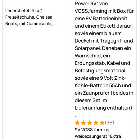
Noch keine Bewertungen abgegeben
Lederstiefel "Rico",
Freizeitschuhe, Chelsea
Boots, mit Gummisohle,
gewachstes Leder, braun
(35)
Bewertung: 5 von 5 (35 Be
35 Bewertungen
9V VOSS.farming
Weidezaungerät "Extra