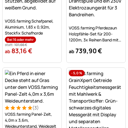
Noch keine Bewertungen abgegeben
VOSS.farming Schafpanel,
Noch keine Bewertungen a
Aluminium, 1,83 x 0,92m,
VOSS.farming Pferdezaun
Steckfix Schafhorde
Holzpfähle-Set für 200-
Bei 16 oder mehr
1200m, 3x Reihen Band mit
statt:
101
,
66
€
200cm Holzpfählen
83
,
16
€
739
,
90
€
ab
ab
-
5,0
%
(3)
Bewertung: 5 von 5 (3 Bewertungen)
3 Bewertungen
VOSS.farming Panel-Zelt,
4,0m x 3,6m,
Weideunterstand, Weidezelt