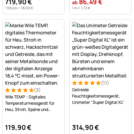
719
,
90
€
86
,
49
€
ab
1 Stück =
18
,
00
€
1 m =
1
,
73
€
(11)
Bewertung: 5 von 5 (11 Bew
11 Bewertungen
(3)
Getreide
Bewertung: 5 von 5 (3 Bewertungen)
3 Bewertungen
Feuchtigkeitsmessgerät,
Wile TEMP - Digitales
Unimeter "Super Digital XL"
Temperaturmessgerät für
Heu, Stroh, Späne und
Getreide
119
,
90
€
314
,
90
€