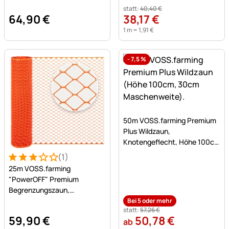
statt:
40
,
40
€
64
,
90
€
38
,
17
€
1 m =
1
,
91
€
-
7,5
%
Noch keine Bewertungen a
50m VOSS.farming Premium
Plus Wildzaun,
Knotengeflecht, Höhe 100cm
- 100/08/30, verzinkt
(1)
Bewertung: 3 von 5 (1 Bewertungen)
1 Bewertung
25m VOSS.farming
"PowerOFF" Premium
Begrenzungszaun,
Hühnerzaun, Höhe 120cm -
Bei 5 oder mehr
statt:
57
,
26
€
50x50mm, orange
59
,
90
€
50
,
78
€
ab