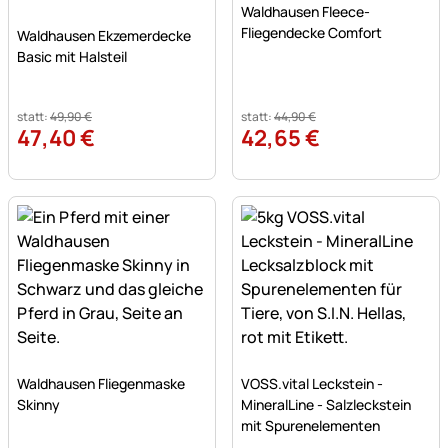
Waldhausen Fleece-
Noch keine Bewertungen abgegeben
Fliegendecke Comfort
Waldhausen Ekzemerdecke
Basic mit Halsteil
statt:
49
,
90
€
statt:
44
,
90
€
47
,
40
€
42
,
65
€
Noch keine Bewertungen abgegeben
Noch keine Bewertungen a
Waldhausen Fliegenmaske
VOSS.vital Leckstein -
Skinny
MineralLine - Salzleckstein
mit Spurenelementen