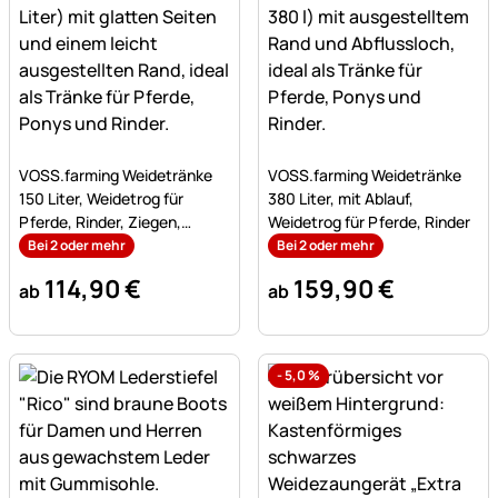
Noch keine Bewertungen abgegeben
Noch keine Bewertungen a
VOSS.farming Weidetränke
VOSS.farming Weidetränke
150 Liter, Weidetrog für
380 Liter, mit Ablauf,
Pferde, Rinder, Ziegen,
Weidetrog für Pferde, Rinder
Schafe
Bei 2 oder mehr
Bei 2 oder mehr
114
,
90
€
159
,
90
€
ab
ab
-
5,0
%