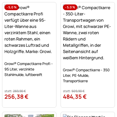
-
5,0
%
-
5,0
%
Noch keine Bewertungen abgegeben
Growi® Compactkarre Profi -
Noch keine Bewertungen a
95 Liter, verzinkte
Growi® Compactkarre - 350
Stahlmulde, luftbereift
Liter, PE-Mulde,
Transportkarre
statt:
269
,
90
€
statt:
509
,
90
€
256
,
38
€
484
,
35
€