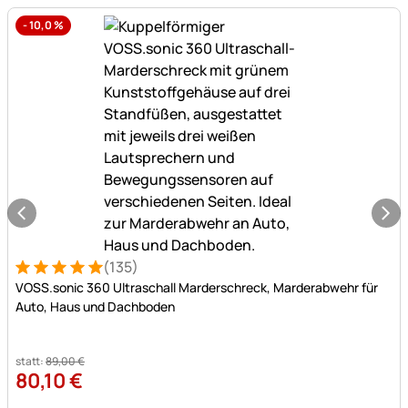
bis
-
10,0
%
zu
-15%.
(135)
Bewertung: 5 von 5 (135 Bewertungen)
135 Bewertungen
VOSS.sonic 360 Ultraschall Marderschreck, Marderabwehr für
Auto, Haus und Dachboden
statt:
89
,
00
€
80
,
10
€