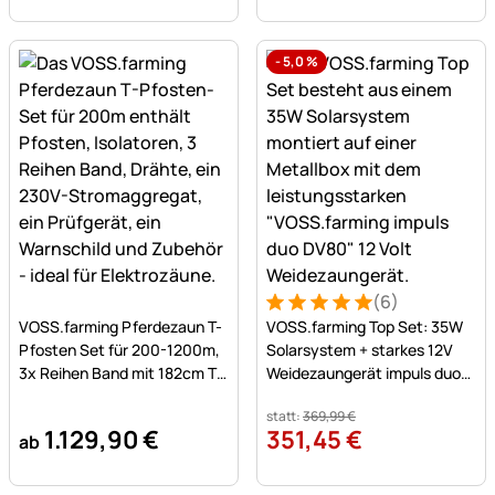
-
5,0
%
(6)
Noch keine Bewertungen abgegeben
Bewertung: 5 von 5 (6 Bew
6 Bewertungen
VOSS.farming Pferdezaun T-
VOSS.farming Top Set: 35W
Pfosten Set für 200-1200m,
Solarsystem + starkes 12V
3x Reihen Band mit 182cm T-
Weidezaungerät impuls duo
Pfosten
DV80 (5J) + Tragebox
statt:
369
,
99
€
1.129
,
90
€
351
,
45
€
ab