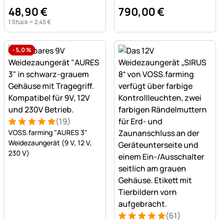
48
,
90
€
790
,
00
€
1 Stück =
2
,
45
€
-
5,0
%
(19)
Bewertung: 5 von 5 (19 Bewertungen)
19 Bewertungen
VOSS.farming "AURES 3"
Weidezaungerät (9 V, 12 V,
230 V)
(61)