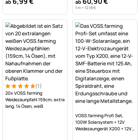
6
,
99
€
60
,
90
€
ab
ab
1 m =
12
,
18
€
(1)
Bewertung: 5 von 5 (1 Bewertungen)
1 Bewertung
20x VOSS.farming
Weidezaunpfahl 159cm, extra
lang, 14 Ösen, weiß
Noch keine Bewertungen a
VOSS.farming Profi Set,
100W Solarsystem + 12V
Weidezaungerät X200 + 12V
SMF Akku 125Ah + Kasten