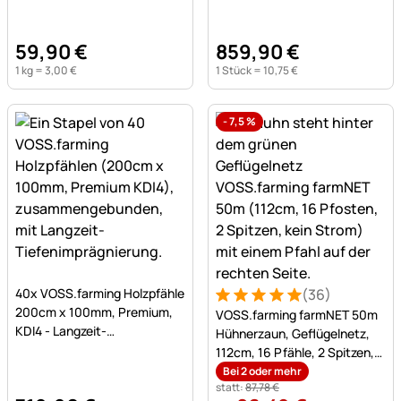
59
,
90
€
859
,
90
€
1 kg =
3
,
00
€
1 Stück =
10
,
75
€
-
7,5
%
Noch keine Bewertungen abgegeben
40x VOSS.farming Holzpfähle
(36)
Bewertung: 5 von 5 (36 Be
36 Bewertungen
200cm x 100mm, Premium,
VOSS.farming farmNET 50m
KDI4 - Langzeit-
Hühnerzaun, Geflügelnetz,
Tiefenimprägnierung
112cm, 16 Pfähle, 2 Spitzen,
grün, ohne Strom
Bei 2 oder mehr
statt:
87
,
78
€