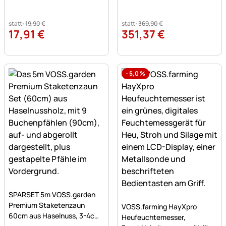
statt:
19
,
90
€
statt:
369
,
90
€
17
,
91
€
351
,
37
€
-
5,0
%
Noch keine Bewertungen abgegeben
SPARSET 5m VOSS.garden
Noch keine Bewertungen a
Premium Staketenzaun
VOSS.farming HayXpro
60cm aus Haselnuss, 3-4cm,
Heufeuchtemesser,