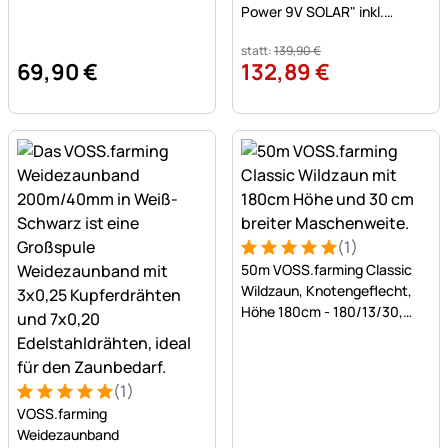
Power 9V SOLAR" inkl.
Batterie + Zaunprüfer
statt:
139
,
90
€
69
,
90
€
132
,
89
€
(1)
Bewertung: 5 von 5 (1 Bewe
1 Bewertung
50m VOSS.farming Classic
Wildzaun, Knotengeflecht,
Höhe 180cm - 180/13/30,
verzinkt
(1)
Bewertung: 5 von 5 (1 Bewertungen)
1 Bewertung
VOSS.farming
Weidezaunband