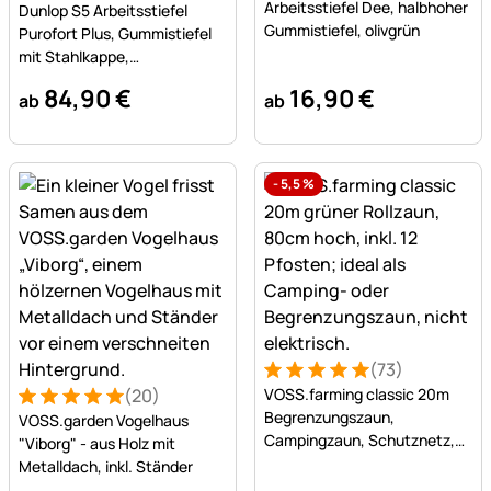
Arbeitsstiefel Dee, halbhoher
Dunlop S5 Arbeitsstiefel
Gummistiefel, olivgrün
Purofort Plus, Gummistiefel
mit Stahlkappe,
Sicherheitsstiefel
84
,
90
€
16
,
90
€
ab
ab
-
5,5
%
(73)
Bewertung: 5 von 5 (73 Be
73 Bewertungen
(20)
VOSS.farming classic 20m
Bewertung: 5 von 5 (20 Bewertungen)
20 Bewertungen
Begrenzungszaun,
VOSS.garden Vogelhaus
Campingzaun, Schutznetz,
"Viborg" - aus Holz mit
80cm, 12 Pfähle, ohne Strom
Metalldach, inkl. Ständer