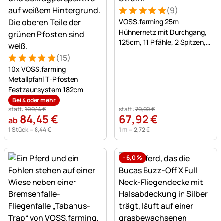
(9)
Bewertung: 5 von 5 (9 Bew
9 Bewertungen
VOSS.farming 25m
Hühnernetz mit Durchgang,
125cm, 11 Pfähle, 2 Spitzen,
grün, ohne Strom
(15)
Bewertung: 5 von 5 (15 Bewertungen)
15 Bewertungen
10x VOSS.farming
Metallpfahl T-Pfosten
Festzaunsystem 182cm
Bei 4 oder mehr
statt:
109
,
14
€
statt:
79
,
90
€
84
,
45
€
67
,
92
€
ab
1 Stück =
8
,
44
€
1 m =
2
,
72
€
-
6,0
%