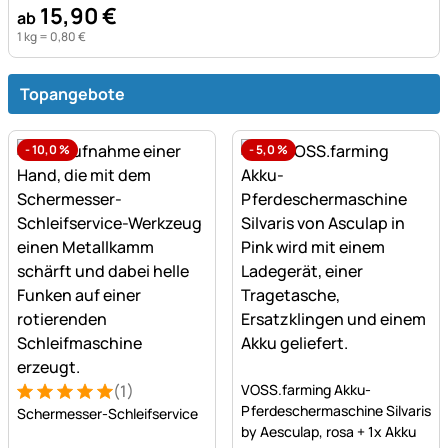
15
,
90
€
ab
1 kg =
0
,
80
€
Topangebote
-
10,0
%
-
5,0
%
Noch keine Bewertungen a
(1)
VOSS.farming Akku-
Bewertung: 5 von 5 (1 Bewertungen)
1 Bewertung
Pferdeschermaschine Silvaris
Schermesser-Schleifservice
by Aesculap, rosa + 1x Akku