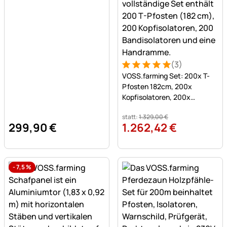
(3)
Bewertung: 5 von 5 (3 Bew
3 Bewertungen
VOSS.farming Set: 200x T-
Pfosten 182cm, 200x
Kopfisolatoren, 200x
Bandisolatoren und
statt:
1.329
,
00
€
Handramme
299
,
90
€
1.262
,
42
€
-
7,5
%