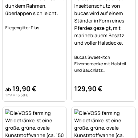
Noch keine Bewertungen abgegeben
Fliegengitter Plus
Noch keine Bewertungen a
Bucas Sweet-itch
Ekzemerdecke mit Halsteil
und Bauchlatz
Insektenschutz
19
,
90
€
129
,
90
€
ab
1 m² =
16
,
58
€