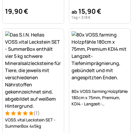
19
,
90
€
15
,
90
€
ab
1 kg =
3
,
18
€
Noch keine Bewertungen a
80x VOSS.farming Holzpfähle
180cm x 75mm, Premium,
KDI4 - Langzeit-
Tiefenimprägnierung
(1)
Bewertung: 5 von 5 (1 Bewertungen)
1 Bewertung
VOSS.vital Leckstein SET -
SummerBox 4x5kg