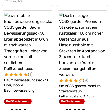
1 m² =
24
,
02
€
(1)
Bewertung: 5 von 5 (1 Bewertungen)
1 Bewertung
Baum Bewässerungssack 56
(9)
Bewertung: 4 von 5 (9 Bew
9 Bewertungen
Liter, mobile
5m VOSS.garden Premium
Baumbewässerung
Staketenzaun,
Lattenabstand 3-4cm,
Gartenzaun aus Haselnuss,
Bei 50 oder mehr
Bei 3 oder mehr
100cm