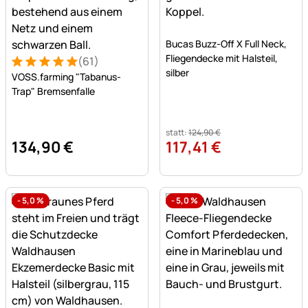
Noch keine Bewertungen a
Bucas Buzz-Off X Full Neck,
Fliegendecke mit Halsteil,
(61)
Bewertung: 5 von 5 (61 Bewertungen)
61 Bewertungen
silber
VOSS.farming "Tabanus-
Trap" Bremsenfalle
statt:
124
,
90
€
134
,
90
€
117
,
41
€
-
5,0
%
-
5,0
%
Noch keine Bewertungen a