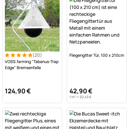
Noch keine Bewertungen a
(20)
Fliegengitter Tür, 100 x 210cm
Bewertung: 5 von 5 (20 Bewertungen)
20 Bewertungen
VOSS.farming "Tabanus-Trap
Edge" Bremsenfalle
124
,
90
€
42
,
90
€
1 m² =
20
,
43
€