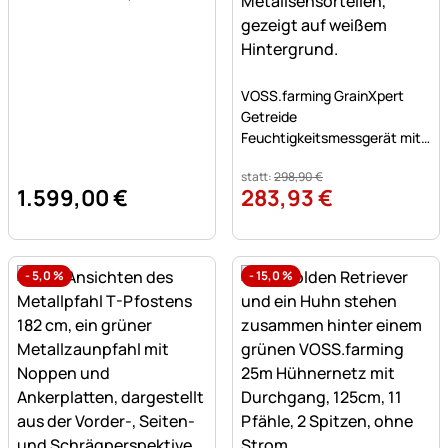
Noch keine Bewertungen a
VOSS.farming GrainXpert
Getreide
Feuchtigkeitsmessgerät mit
Mahlwerk & Transportkoffer
statt:
298
,
90
€
1.599
,
00
€
283
,
93
€
-
5,0
%
-
15,0
%