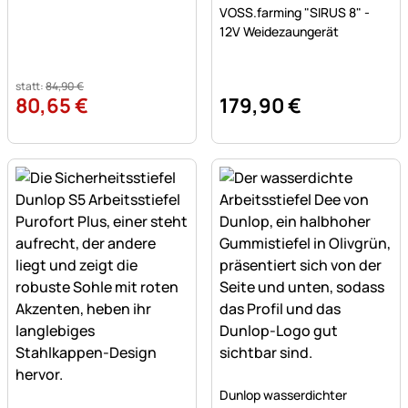
Bewertung: 5 von 5 (61 Be
61 Bewertungen
VOSS.farming "SIRUS 8" -
12V Weidezaungerät
statt:
84
,
90
€
80
,
65
€
179
,
90
€
Noch keine Bewertungen a
Dunlop wasserdichter
Noch keine Bewertungen abgegeben