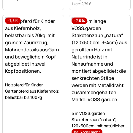
1 kg =
2
,
79
€
-
7,5
%
-
7,5
%
Noch keine Bewertungen abgegeben
Holzpferd für Kinder,
Gartenpferd aus Kiefernholz,
belastbar bis 100kg
Noch keine Bewertungen a
5 m VOSS.garden
Staketenzaun "natura",
120x500cm, mit natürlicher
Rinde,3-4cm
Bei 3 oder mehr