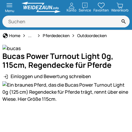
öffnen
Konto
Service
Favoriten
Warenkorb
Menu
Pferdehaltung
Home
...
Pferdedecken
Outdoordecken
Bucas Power Turnout Light 0g,
115cm, Regendecke für Pferde
Einloggen und Bewertung schreiben
Produktgalerie