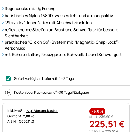
Regendecke mit 0g Füllung
ballistisches Nylon 1680D, wasserdicht und atmungsaktiv
“Stay-dry“-Innenfutter mit Abschwitzfunktion
reflektierende Streifen an Brust und Schweiflatz für bessere
Sichtbarkeit
praktisches “Click’n Go”-System mit “Magnetic-Snap-Lock”-
Verschluss
mit Schulterfalten, Kreuzgurten, Schweiflatz und Schweifgurt
Sofort verfügbar
, Lieferzeit:
1 - 3 Tage
4
Kostenloser Rückversand
-
30 Tage Rückgabe
Steuerhinweis:
inkl. MwSt.,
zzgl. Versandkosten
-
6,0
%
Gewicht: 2,88 kg
statt:
239
,
90
€
225
,
51
€
Art.Nr.: 505211;0
1 Stück =
225
,
51
€