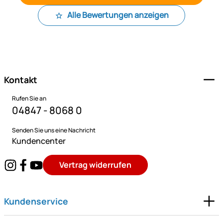
Alle Bewertungen anzeigen
Fußzeile
Kontakt
Rufen Sie an
04847 - 8068 0
Senden Sie uns eine Nachricht
Kundencenter
Vertrag widerrufen
Kundenservice