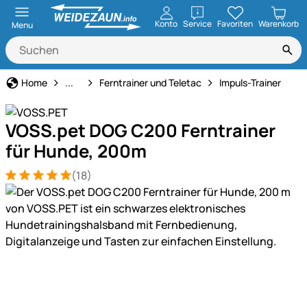
öffnen
Konto
Service
Favoriten
Warenkorb
Menu
Hundeerziehung & Ferntrainer
Home
...
Ferntrainer und Teletac
Impuls-Trainer
VOSS.pet DOG C200 Ferntrainer
für Hunde, 200m
(18)
Bewertung: 5 von 5 (18 Bewertungen)
18 Bewertungen
Produktgalerie