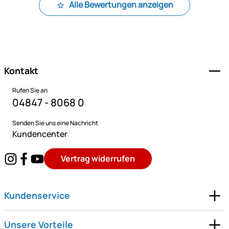
Alle Bewertungen anzeigen
Fußzeile
Kontakt
Rufen Sie an
04847 - 8068 0
Senden Sie uns eine Nachricht
Kundencenter
Vertrag widerrufen
Kundenservice
Unsere Vorteile