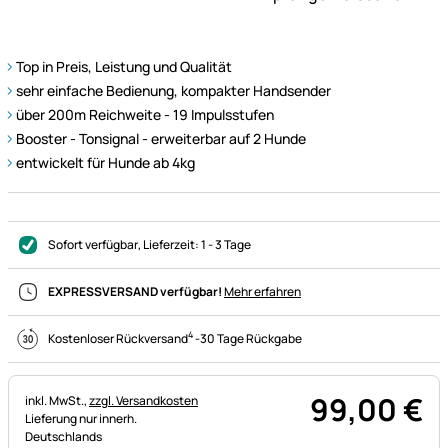
Top in Preis, Leistung und Qualität
sehr einfache Bedienung, kompakter Handsender
über 200m Reichweite - 19 Impulsstufen
Booster - Tonsignal - erweiterbar auf 2 Hunde
entwickelt für Hunde ab 4kg
Sofort verfügbar
, Lieferzeit:
1 - 3 Tage
EXPRESSVERSAND verfügbar!
Mehr erfahren
4
Kostenloser Rückversand
-
30 Tage Rückgabe
99
,
00
€
Steuerhinweis:
inkl. MwSt.,
zzgl. Versandkosten
Lieferung nur innerh.
Deutschlands