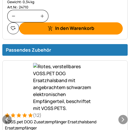
Gewicht: 0,34 kg
Art.Nr.: 24710
In den Warenkorb
Passendes Zubehör
(12)
Bewertung: 5 von 5 (12 Bewertungen)
12 Bewertungen
VOSS.pet DOG Zusatzempfänger Ersatzhalsband
Ersatzempfänger