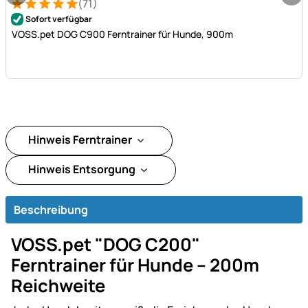
(71)
Bewertung: 5 von 5 (71 Bewertungen)
71 Bewertungen
Sofort verfügbar
VOSS.pet DOG C900 Ferntrainer für Hunde, 900m
Hinweis Ferntrainer
Hinweis Entsorgung
Beschreibung
VOSS.pet "DOG C200"
Ferntrainer für Hunde – 200m
Reichweite