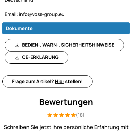
Email:
info@voss-group.eu
Dokumente
BEDIEN-, WARN-, SICHERHEITSHINWEISE
CE-ERKLÄRUNG
Frage zum Artikel?
Hier
stellen!
Bewertungen
(18)
Bewertung: 5 von 5 (18 Bewertungen)
18 Bewertungen
Schreiben Sie jetzt Ihre persönliche Erfahrung mit