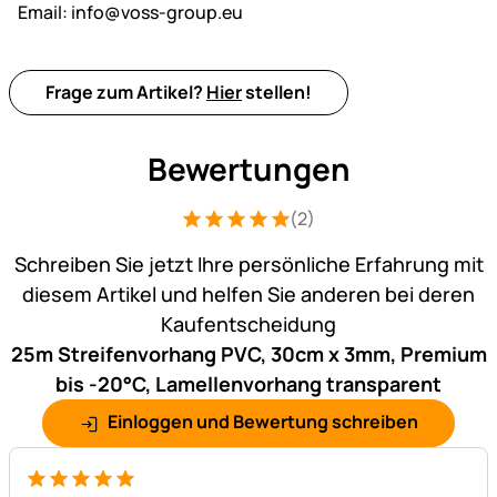
Email:
info@voss-group.eu
Frage zum Artikel?
Hier
stellen!
Bewertungen
(2)
Bewertung: 5 von 5 (2 Bewertungen)
2 Bewertungen
Schreiben Sie jetzt Ihre persönliche Erfahrung mit
diesem Artikel und helfen Sie anderen bei deren
Kaufentscheidung
25m Streifenvorhang PVC, 30cm x 3mm, Premium
bis -20°C, Lamellenvorhang transparent
Einloggen und Bewertung schreiben
5 von 5