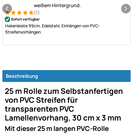
(1)
Bewertung: 5 von 5 (1 Bewertungen)
1 Bewertung
Sofort verfügbar
Hakenleiste 99cm, Edelstahl, Einhängen von PVC-
Streifenvorhängen
Beschreibung
25 m Rolle zum Selbstanfertigen
von PVC Streifen für
transparenten PVC
Lamellenvorhang, 30 cm x 3 mm
Mit dieser 25 m langen PVC-Rolle