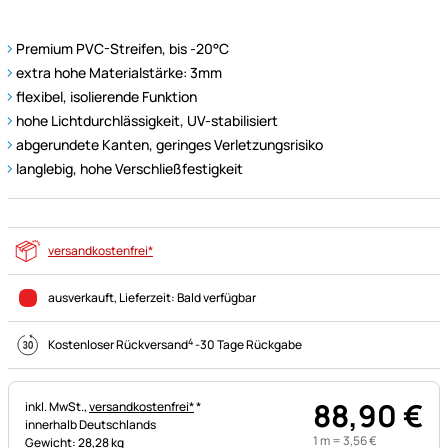
Premium PVC-Streifen, bis -20°C
extra hohe Materialstärke: 3mm
flexibel, isolierende Funktion
hohe Lichtdurchlässigkeit, UV-stabilisiert
abgerundete Kanten, geringes Verletzungsrisiko
langlebig, hohe Verschließfestigkeit
versandkostenfrei*
ausverkauft
, Lieferzeit:
Bald verfügbar
4
Kostenloser Rückversand
-
30 Tage Rückgabe
88
,
90
€
Steuerhinweis:
inkl. MwSt.,
versandkostenfrei*
*
innerhalb Deutschlands
1 m =
3
,
56
€
Gewicht: 28,28 kg