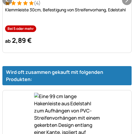
(4)
Bewertung: 5 von 5 (4 Bewertungen)
4 Bewertungen
Klemmleiste 30cm, Befestigung von Streifenvorhang, Edelstahl
Bei 5 oder mehr
2
,
89
€
ab
Wird oft zusammen gekauft mit folgenden
Produkten: