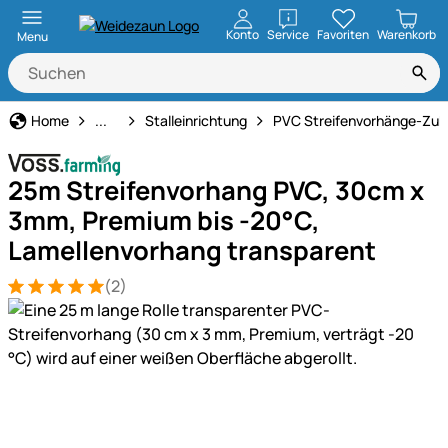
öffnen
Konto
Service
Favoriten
Warenkorb
Menu
Stall- & Tierzuchtbedarf
Home
...
Stalleinrichtung
PVC Streifenvorhänge-Zub
25m Streifenvorhang PVC, 30cm x
3mm, Premium bis -20°C,
Lamellenvorhang transparent
(2)
Bewertung: 5 von 5 (2 Bewertungen)
2 Bewertungen
Produktgalerie