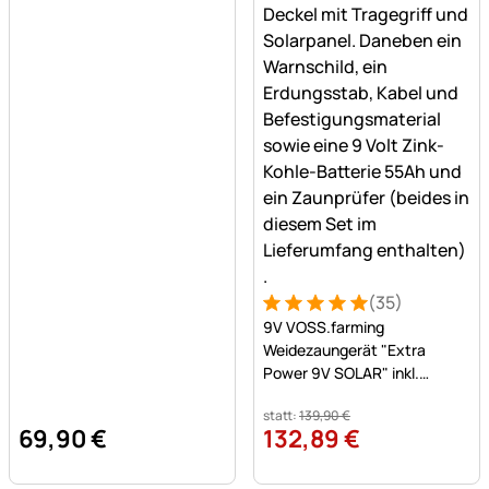
(35)
Bewertung: 5 von 5 (35 Be
35 Bewertungen
9V VOSS.farming
Weidezaungerät "Extra
Power 9V SOLAR" inkl.
Batterie + Zaunprüfer
statt:
139
,
90
€
69
,
90
€
132
,
89
€