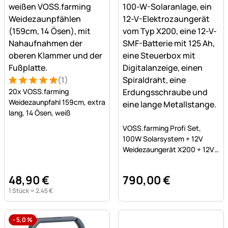
(1)
Bewertung: 5 von 5 (1 Bewertungen)
1 Bewertung
20x VOSS.farming
Weidezaunpfahl 159cm, extra
lang, 14 Ösen, weiß
Noch keine Bewertungen a
VOSS.farming Profi Set,
100W Solarsystem + 12V
Weidezaungerät X200 + 12V
SMF Akku 125Ah + Kasten
48
,
90
€
790
,
00
€
1 Stück =
2
,
45
€
-
5,0
%