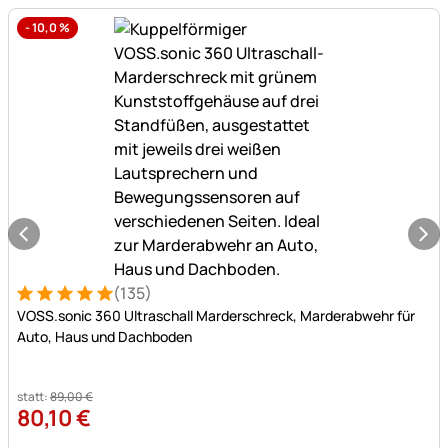
bis
-
10,0
%
zu
-15%.
(135)
Bewertung: 5 von 5 (135 Bewertungen)
135 Bewertungen
VOSS.sonic 360 Ultraschall Marderschreck, Marderabwehr für
Auto, Haus und Dachboden
statt:
89
,
00
€
80
,
10
€