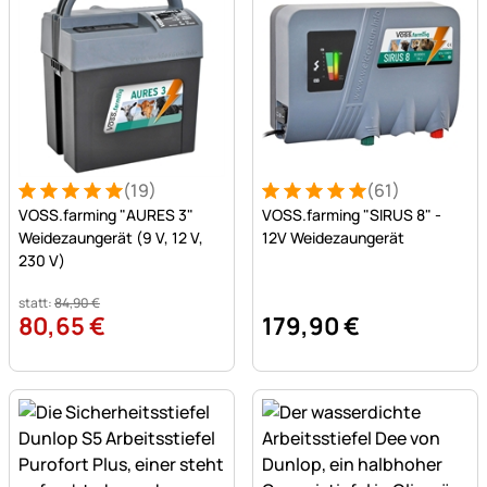
(19)
(61)
Bewertung: 5 von 5 (19 Bewertungen)
19 Bewertungen
Bewertung: 5 von 5 (61 Be
61 Bewertungen
VOSS.farming "AURES 3"
VOSS.farming "SIRUS 8" -
Weidezaungerät (9 V, 12 V,
12V Weidezaungerät
230 V)
statt:
84
,
90
€
80
,
65
€
179
,
90
€