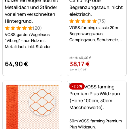
(73)
Bewertung: 5 von 5 (73 Be
73 Bewertungen
(20)
VOSS.farming classic 20m
Bewertung: 5 von 5 (20 Bewertungen)
20 Bewertungen
Begrenzungszaun,
VOSS.garden Vogelhaus
Campingzaun, Schutznetz,
"Viborg" - aus Holz mit
80cm, 12 Pfähle, ohne Strom
Metalldach, inkl. Ständer
statt:
40
,
40
€
64
,
90
€
38
,
17
€
1 m =
1
,
91
€
-
7,5
%
Noch keine Bewertungen a
50m VOSS.farming Premium
Plus Wildzaun,