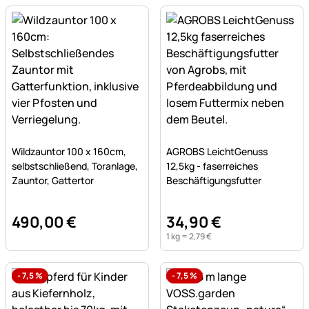
Noch keine Bewertungen abgegeben
Noch keine Bewertungen a
Wildzauntor 100 x 160cm,
AGROBS LeichtGenuss
selbstschließend, Toranlage,
12,5kg - faserreiches
Zauntor, Gattertor
Beschäftigungsfutter
490
,
00
€
34
,
90
€
1 kg =
2
,
79
€
-
7,5
%
-
7,5
%