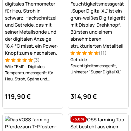
(11)
Bewertung: 5 von 5 (11 Bew
11 Bewertungen
(3)
Getreide
Bewertung: 5 von 5 (3 Bewertungen)
3 Bewertungen
Feuchtigkeitsmessgerät,
Wile TEMP - Digitales
Unimeter "Super Digital XL"
Temperaturmessgerät für
Heu, Stroh, Späne und
Getreide
119
,
90
€
314
,
90
€
-
5,0
%