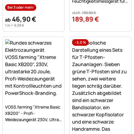
mit 9 Buchenpfählen 90cm
Feuchtigkeitsmessgerät für
Heu, Stroh und Silage
Bei 3 oder mehr
statt:
199
,
90
€
46
,
90
€
189
,
89
€
ab
1 m =
9
,
38
€
-
5,0
%
Noch keine Bewertungen abgegeben
VOSS.farming "Xtreme Basic
XB200" - Profi-
Weidezaungerät 230V, Ultra
stark, 20 Joule