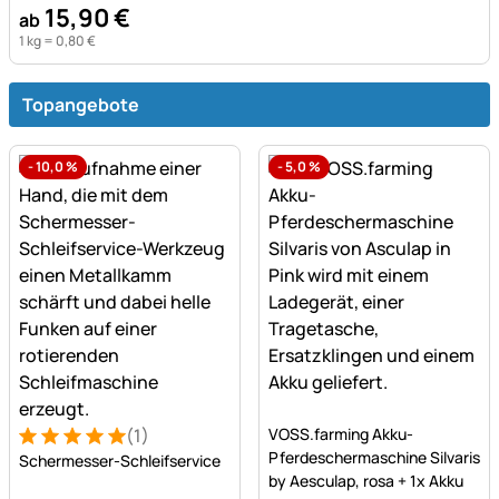
15
,
90
€
ab
1 kg =
0
,
80
€
Topangebote
-
10,0
%
-
5,0
%
Noch keine Bewertungen a
(1)
VOSS.farming Akku-
Bewertung: 5 von 5 (1 Bewertungen)
1 Bewertung
Pferdeschermaschine Silvaris
Schermesser-Schleifservice
by Aesculap, rosa + 1x Akku