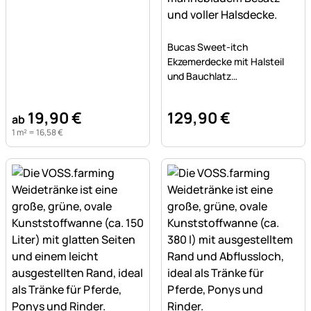
Noch keine Bewertungen a
Bucas Sweet-itch
Ekzemerdecke mit Halsteil
und Bauchlatz
Insektenschutz
19
,
90
€
129
,
90
€
ab
1 m² =
16
,
58
€