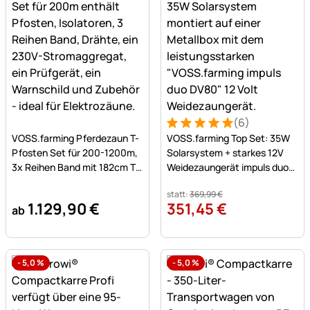
(6)
Noch keine Bewertungen abgegeben
Bewertung: 5 von 5 (6 Bew
6 Bewertungen
VOSS.farming Pferdezaun T-
VOSS.farming Top Set: 35W
Pfosten Set für 200-1200m,
Solarsystem + starkes 12V
3x Reihen Band mit 182cm T-
Weidezaungerät impuls duo
Pfosten
DV80 (5J) + Tragebox
statt:
369
,
99
€
1.129
,
90
€
351
,
45
€
ab
-
5,0
%
-
5,0
%