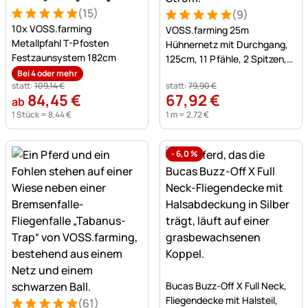
(15)
(9)
Bewertung: 5 von 5 (15 Bewertungen)
15 Bewertungen
Bewertung: 5 von 5 (9 Bew
9 Bewertungen
10x VOSS.farming
VOSS.farming 25m
Metallpfahl T-Pfosten
Hühnernetz mit Durchgang,
Festzaunsystem 182cm
125cm, 11 Pfähle, 2 Spitzen,
grün, ohne Strom
Bei 4 oder mehr
statt:
109
,
14
€
statt:
79
,
90
€
84
,
45
€
67
,
92
€
ab
1 Stück =
8
,
44
€
1 m =
2
,
72
€
-
6,0
%
Noch keine Bewertungen a
Bucas Buzz-Off X Full Neck,
Fliegendecke mit Halsteil,
(61)