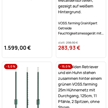
Noch keine Bewertungen a
VOSS.farming GrainXpert
Getreide
Feuchtigkeitsmessgerät mit
Mahlwerk & Transportkoffer
statt:
298
,
90
€
1.599
,
00
€
283
,
93
€
-
5,0
%
-
15,0
%