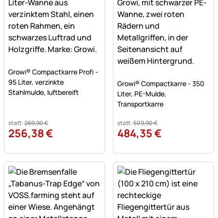
Noch keine Bewertungen abgegeben
Growi® Compactkarre Profi -
Noch keine Bewertungen a
95 Liter, verzinkte
Growi® Compactkarre - 350
Stahlmulde, luftbereift
Liter, PE-Mulde,
Transportkarre
statt:
269
,
90
€
statt:
509
,
90
€
256
,
38
€
484
,
35
€