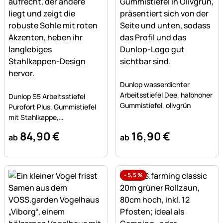
Noch keine Bewertungen a
Dunlop wasserdichter
Noch keine Bewertungen abgegeben
Arbeitsstiefel Dee, halbhoher
Dunlop S5 Arbeitsstiefel
Gummistiefel, olivgrün
Purofort Plus, Gummistiefel
mit Stahlkappe,
Sicherheitsstiefel
84
,
90
€
16
,
90
€
ab
ab
-
5,5
%