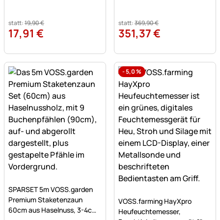
statt:
19
,
90
€
statt:
369
,
90
€
17
,
91
€
351
,
37
€
-
5,0
%
Noch keine Bewertungen abgegeben
SPARSET 5m VOSS.garden
Noch keine Bewertungen a
Premium Staketenzaun
VOSS.farming HayXpro
60cm aus Haselnuss, 3-4cm,
Heufeuchtemesser,