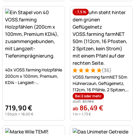
-
7,5
%
Noch keine Bewertungen abgegeben
40x VOSS.farming Holzpfähle
(36)
Bewertung: 5 von 5 (36 Be
36 Bewertungen
200cm x 100mm, Premium,
VOSS.farming farmNET 50m
KDI4 - Langzeit-
Hühnerzaun, Geflügelnetz,
Tiefenimprägnierung
112cm, 16 Pfähle, 2 Spitzen,
grün, ohne Strom
Bei 2 oder mehr
statt:
87
,
78
€
719
,
90
€
86
,
49
€
ab
1 Stück =
18
,
00
€
1 m =
1
,
73
€