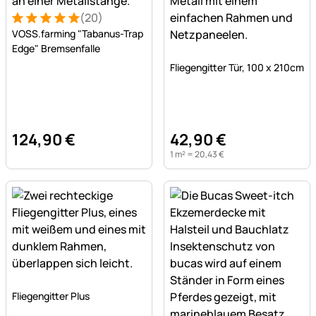
(20)
Bewertung: 5 von 5 (20 Bewertungen)
20 Bewertungen
VOSS.farming "Tabanus-Trap
Edge" Bremsenfalle
Noch keine Bewertungen a
Fliegengitter Tür, 100 x 210cm
124
,
90
€
42
,
90
€
1 m² =
20
,
43
€
Noch keine Bewertungen abgegeben
Fliegengitter Plus