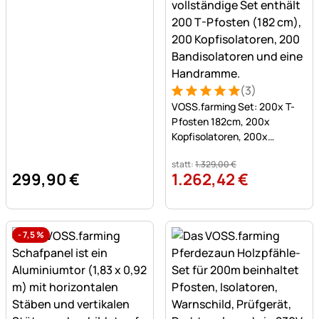
(3)
Bewertung: 5 von 5 (3 Bew
3 Bewertungen
VOSS.farming Set: 200x T-
Pfosten 182cm, 200x
Kopfisolatoren, 200x
Bandisolatoren und
statt:
1.329
,
00
€
Handramme
299
,
90
€
1.262
,
42
€
-
7,5
%