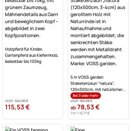
Noch keine Bewertungen abgegeben
Holzpferd für Kinder,
Gartenpferd aus Kiefernholz,
belastbar bis 100kg
Noch keine Bewertungen a
5 m VOSS.garden
Staketenzaun "natura",
120x500cm, mit natürlicher
Rinde,3-4cm
Bei 3 oder mehr
statt:
124
,
90
€
statt:
80
,
38
€
115
,
53
€
78
,
53
€
ab
1 m =
15
,
71
€