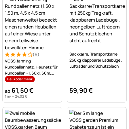
Noch keine Bewertungen a
(6)
Sackkarre, Transportkarre
Bewertung: 4 von 5 (6 Bewertungen)
6 Bewertungen
250kg klappbarer Ladebügel,
VOSS.farming
Lufträder und Schutzblech
Rundballennetz, Heunetz für
Rundballen - 1,60x1,60m,
Maschenweite 4,5x4,5cm
Bei 3 oder mehr
61
,
50
€
59
,
90
€
ab
1 m² =
24
,
02
€