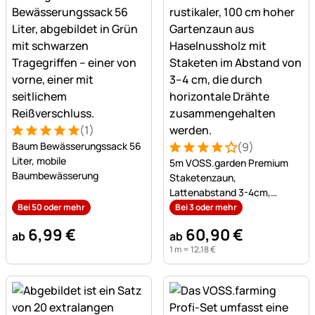
(1)
Bewertung: 5 von 5 (1 Bewertungen)
1 Bewertung
Baum Bewässerungssack 56
(9)
Bewertung: 4 von 5 (9 Bew
9 Bewertungen
Liter, mobile
5m VOSS.garden Premium
Baumbewässerung
Staketenzaun,
Lattenabstand 3-4cm,
Gartenzaun aus Haselnuss,
Bei 50 oder mehr
Bei 3 oder mehr
100cm
6
,
99
€
60
,
90
€
ab
ab
1 m =
12
,
18
€