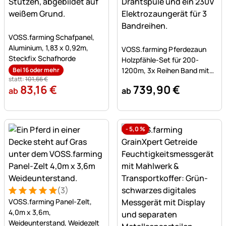
Noch keine Bewertungen abgegeben
VOSS.farming Schafpanel,
Noch keine Bewertungen a
Aluminium, 1,83 x 0,92m,
VOSS.farming Pferdezaun
Steckfix Schafhorde
Holzpfähle-Set für 200-
Bei 16 oder mehr
1200m, 3x Reihen Band mit
statt:
101
,
66
€
200cm Holzpfählen
83
,
16
€
739
,
90
€
ab
ab
-
5,0
%
(3)
Bewertung: 5 von 5 (3 Bewertungen)
3 Bewertungen
VOSS.farming Panel-Zelt,
4,0m x 3,6m,
Weideunterstand, Weidezelt