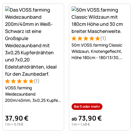
(1)
Bewertung: 5 von 5 (1 Bewe
1 Bewertung
50m VOSS.farming Classic
Wildzaun, Knotengeflecht,
Höhe 180cm - 180/13/30,
verzinkt
(1)
Bewertung: 5 von 5 (1 Bewertungen)
1 Bewertung
VOSS.farming
Weidezaunband
200m/40mm, 3x0,25 Kupfer
+ 7x0,20 Niro, weiß-schwarz
Bei 5 oder mehr
37
,
90
€
73
,
90
€
ab
1 m =
0
,
19
€
1 m =
1
,
48
€