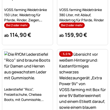
Noch keine Bewertungen abgegeben
Noch keine Bewertungen a
VOSS.farming Weidetränke
VOSS.farming Weidetränke
150 Liter, Weidetrog für
380 Liter, mit Ablauf,
Pferde, Rinder, Ziegen,
Weidetrog für Pferde, Rinder
Schafe
Bei 2 oder mehr
Bei 2 oder mehr
114
,
90
€
159
,
90
€
ab
ab
-
5,0
%
Noch keine Bewertungen abgegeben
Lederstiefel "Rico",
Freizeitschuhe, Chelsea
Boots, mit Gummisohle,
gewachstes Leder, braun