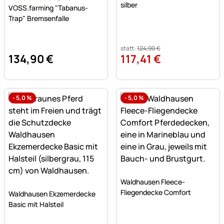
Bewertung: 5 von 5 (61 Bewertungen)
61 Bewertungen
silber
VOSS.farming "Tabanus-
Trap" Bremsenfalle
statt:
124
,
90
€
134
,
90
€
117
,
41
€
-
5,0
%
-
5,0
%
Noch keine Bewertungen a
Waldhausen Fleece-
Noch keine Bewertungen abgegeben
Fliegendecke Comfort
Waldhausen Ekzemerdecke
Basic mit Halsteil