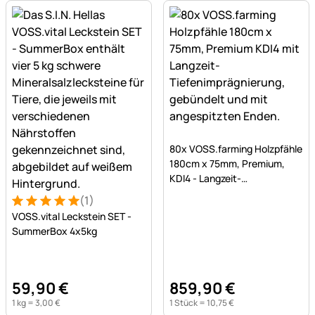
Noch keine Bewertungen a
80x VOSS.farming Holzpfähle
180cm x 75mm, Premium,
KDI4 - Langzeit-
Tiefenimprägnierung
(1)
Bewertung: 5 von 5 (1 Bewertungen)
1 Bewertung
VOSS.vital Leckstein SET -
SummerBox 4x5kg
59
,
90
€
859
,
90
€
1 kg =
3
,
00
€
1 Stück =
10
,
75
€