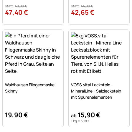
statt:
49
,
90
€
statt:
44
,
90
€
47
,
40
€
42
,
65
€
Noch keine Bewertungen abgegeben
Noch keine Bewertungen a
Waldhausen Fliegenmaske
VOSS.vital Leckstein -
Skinny
MineralLine - Salzleckstein
mit Spurenelementen
19
,
90
€
15
,
90
€
ab
1 kg =
3
,
18
€