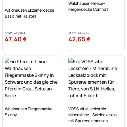
Waldhausen Fleece-
Noch keine Bewertungen abgegeben
Fliegendecke Comfort
Waldhausen Ekzemerdecke
Basic mit Halsteil
statt:
49
,
90
€
statt:
44
,
90
€
47
,
40
€
42
,
65
€
Noch keine Bewertungen abgegeben
Noch keine Bewertungen a
Waldhausen Fliegenmaske
VOSS.vital Leckstein -
Skinny
MineralLine - Salzleckstein
mit Spurenelementen