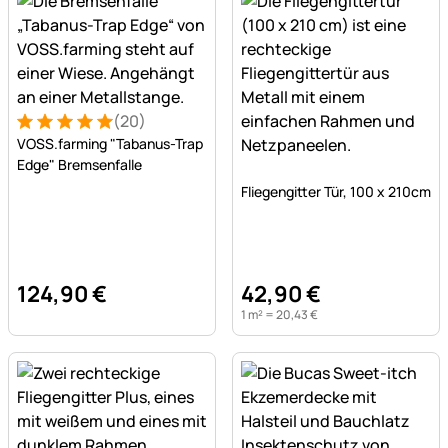
(20)
Bewertung: 5 von 5 (20 Bewertungen)
20 Bewertungen
VOSS.farming "Tabanus-Trap
Edge" Bremsenfalle
Noch keine Bewertungen a
Fliegengitter Tür, 100 x 210cm
124
,
90
€
42
,
90
€
1 m² =
20
,
43
€