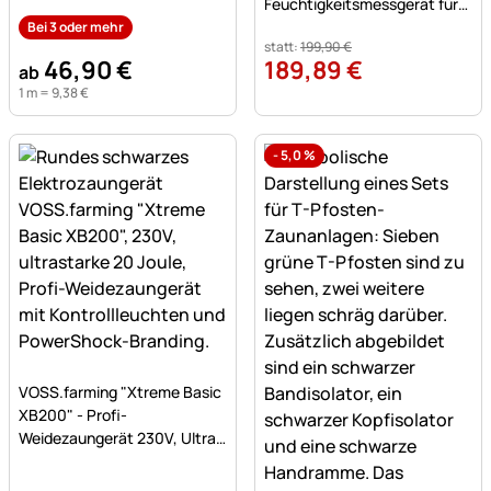
mit 9 Buchenpfählen 90cm
Feuchtigkeitsmessgerät für
Heu, Stroh und Silage
Bei 3 oder mehr
statt:
199
,
90
€
46
,
90
€
189
,
89
€
ab
1 m =
9
,
38
€
-
5,0
%
Noch keine Bewertungen abgegeben
VOSS.farming "Xtreme Basic
XB200" - Profi-
Weidezaungerät 230V, Ultra
stark, 20 Joule