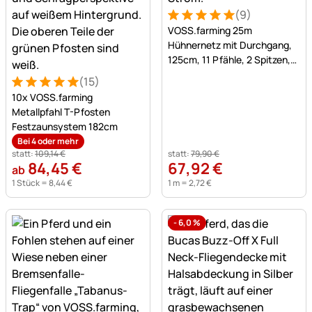
(9)
Bewertung: 5 von 5 (9 Bew
9 Bewertungen
VOSS.farming 25m
Hühnernetz mit Durchgang,
125cm, 11 Pfähle, 2 Spitzen,
grün, ohne Strom
(15)
Bewertung: 5 von 5 (15 Bewertungen)
15 Bewertungen
10x VOSS.farming
Metallpfahl T-Pfosten
Festzaunsystem 182cm
Bei 4 oder mehr
statt:
109
,
14
€
statt:
79
,
90
€
84
,
45
€
67
,
92
€
ab
1 Stück =
8
,
44
€
1 m =
2
,
72
€
-
6,0
%