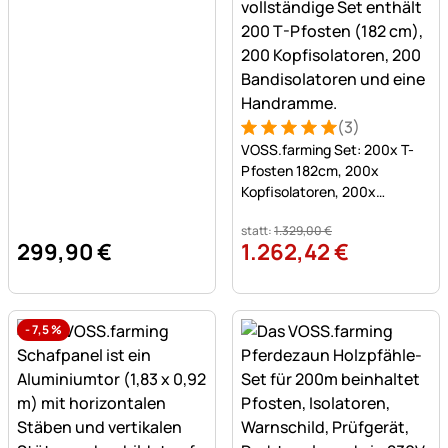
(3)
Bewertung: 5 von 5 (3 Bew
3 Bewertungen
VOSS.farming Set: 200x T-
Pfosten 182cm, 200x
Kopfisolatoren, 200x
Bandisolatoren und
statt:
1.329
,
00
€
Handramme
299
,
90
€
1.262
,
42
€
-
7,5
%