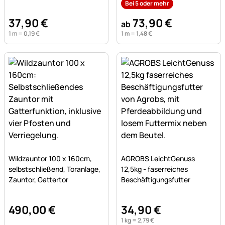
+ 7x0,20 Niro, weiß-schwarz
Bei 5 oder mehr
37
,
90
€
73
,
90
€
ab
1 m =
0
,
19
€
1 m =
1
,
48
€
Noch keine Bewertungen abgegeben
Noch keine Bewertungen a
Wildzauntor 100 x 160cm,
AGROBS LeichtGenuss
selbstschließend, Toranlage,
12,5kg - faserreiches
Zauntor, Gattertor
Beschäftigungsfutter
490
,
00
€
34
,
90
€
1 kg =
2
,
79
€