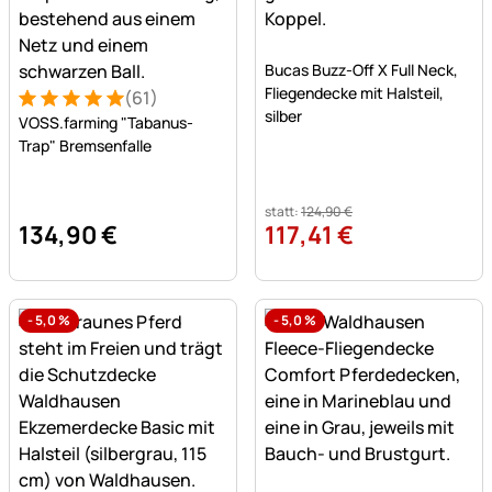
Noch keine Bewertungen a
Bucas Buzz-Off X Full Neck,
Fliegendecke mit Halsteil,
(61)
Bewertung: 5 von 5 (61 Bewertungen)
61 Bewertungen
silber
VOSS.farming "Tabanus-
Trap" Bremsenfalle
statt:
124
,
90
€
134
,
90
€
117
,
41
€
-
5,0
%
-
5,0
%
Noch keine Bewertungen a