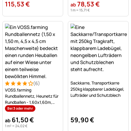
115
,
53
€
78
,
53
€
ab
1 m =
15
,
71
€
Noch keine Bewertungen a
(6)
Sackkarre, Transportkarre
Bewertung: 4 von 5 (6 Bewertungen)
6 Bewertungen
250kg klappbarer Ladebügel,
VOSS.farming
Lufträder und Schutzblech
Rundballennetz, Heunetz für
Rundballen - 1,60x1,60m,
Maschenweite 4,5x4,5cm
Bei 3 oder mehr
61
,
50
€
59
,
90
€
ab
1 m² =
24
,
02
€