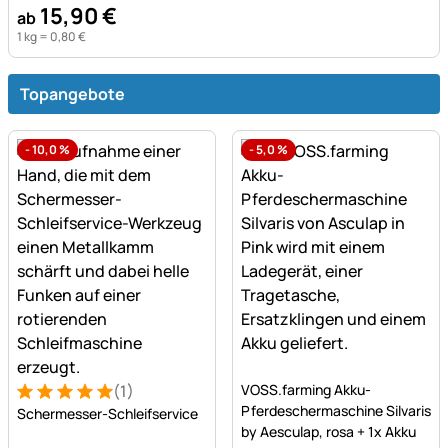
15
,
90
€
ab
1 kg =
0
,
80
€
Topangebote
-
10,0
%
-
5,0
%
Noch keine Bewertungen a
(1)
VOSS.farming Akku-
Bewertung: 5 von 5 (1 Bewertungen)
1 Bewertung
Pferdeschermaschine Silvaris
Schermesser-Schleifservice
by Aesculap, rosa + 1x Akku