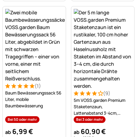
(1)
Bewertung: 5 von 5 (1 Bewertungen)
1 Bewertung
Baum Bewässerungssack 56
(9)
Bewertung: 4 von 5 (9 Bew
9 Bewertungen
Liter, mobile
5m VOSS.garden Premium
Baumbewässerung
Staketenzaun,
Lattenabstand 3-4cm,
Gartenzaun aus Haselnuss,
Bei 50 oder mehr
Bei 3 oder mehr
100cm
6
,
99
€
60
,
90
€
ab
ab