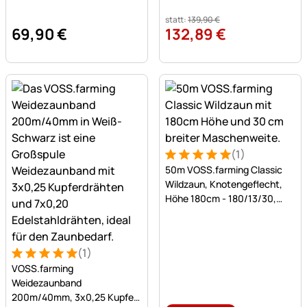
Batterie + Zaunprüfer
statt:
139
,
90
€
69
,
90
€
132
,
89
€
(1)
Bewertung: 5 von 5 (1 Bewe
1 Bewertung
50m VOSS.farming Classic
Wildzaun, Knotengeflecht,
Höhe 180cm - 180/13/30,
verzinkt
(1)
Bewertung: 5 von 5 (1 Bewertungen)
1 Bewertung
VOSS.farming
Weidezaunband
200m/40mm, 3x0,25 Kupfer