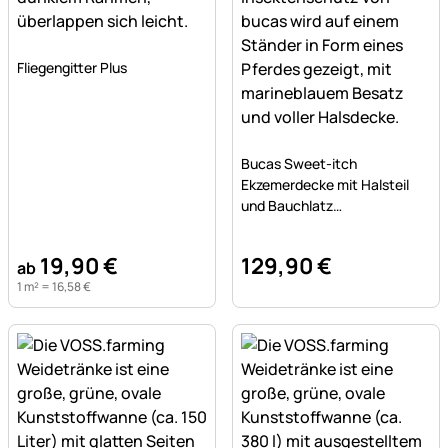
Noch keine Bewertungen abgegeben
Fliegengitter Plus
Noch keine Bewertungen a
Bucas Sweet-itch
Ekzemerdecke mit Halsteil
und Bauchlatz
Insektenschutz
19
,
90
€
129
,
90
€
ab
1 m² =
16
,
58
€