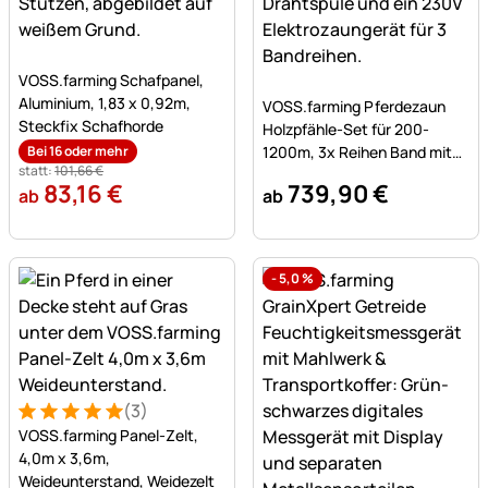
Noch keine Bewertungen abgegeben
VOSS.farming Schafpanel,
Noch keine Bewertungen a
Aluminium, 1,83 x 0,92m,
VOSS.farming Pferdezaun
Steckfix Schafhorde
Holzpfähle-Set für 200-
Bei 16 oder mehr
1200m, 3x Reihen Band mit
statt:
101
,
66
€
200cm Holzpfählen
83
,
16
€
739
,
90
€
ab
ab
-
5,0
%
(3)
Bewertung: 5 von 5 (3 Bewertungen)
3 Bewertungen
VOSS.farming Panel-Zelt,
4,0m x 3,6m,
Weideunterstand, Weidezelt