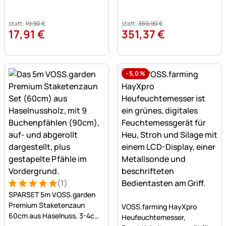
statt:
19
,
90
€
statt:
369
,
90
€
17
,
91
€
351
,
37
€
-
5,0
%
(1)
Bewertung: 5 von 5 (1 Bewertungen)
1 Bewertung
SPARSET 5m VOSS.garden
Noch keine Bewertungen a
Premium Staketenzaun
VOSS.farming HayXpro
60cm aus Haselnuss, 3-4cm,
Heufeuchtemesser,