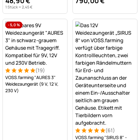
48
,
90
€
790
,
00
€
1 Stück =
2
,
45
€
-
5,0
%
(19)
Bewertung: 5 von 5 (19 Bewertungen)
19 Bewertungen
VOSS.farming "AURES 3"
Weidezaungerät (9 V, 12 V,
230 V)
(61)
Bewertung: 5 von 5 (61 Be
61 Bewertungen
VOSS.farming "SIRUS 8" -