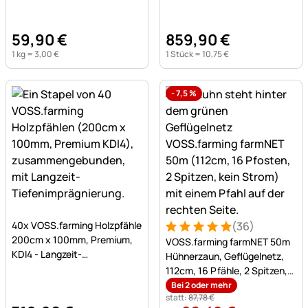
59
,
90
€
859
,
90
€
1 kg =
3
,
00
€
1 Stück =
10
,
75
€
-
7,5
%
Noch keine Bewertungen abgegeben
40x VOSS.farming Holzpfähle
(36)
Bewertung: 5 von 5 (36 Be
36 Bewertungen
200cm x 100mm, Premium,
VOSS.farming farmNET 50m
KDI4 - Langzeit-
Hühnerzaun, Geflügelnetz,
Tiefenimprägnierung
112cm, 16 Pfähle, 2 Spitzen,
grün, ohne Strom
Bei 2 oder mehr
statt:
87
,
78
€