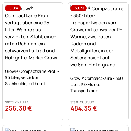
-
5,0
%
-
5,0
%
Noch keine Bewertungen abgegeben
Growi® Compactkarre Profi -
Noch keine Bewertungen a
95 Liter, verzinkte
Growi® Compactkarre - 350
Stahlmulde, luftbereift
Liter, PE-Mulde,
Transportkarre
statt:
269
,
90
€
statt:
509
,
90
€
256
,
38
€
484
,
35
€