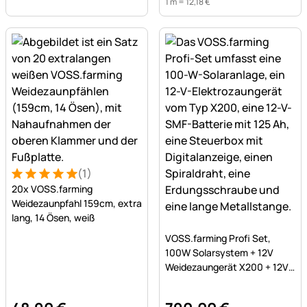
1 m =
12
,
18
€
(1)
Bewertung: 5 von 5 (1 Bewertungen)
1 Bewertung
20x VOSS.farming
Weidezaunpfahl 159cm, extra
lang, 14 Ösen, weiß
Noch keine Bewertungen a
VOSS.farming Profi Set,
100W Solarsystem + 12V
Weidezaungerät X200 + 12V
SMF Akku 125Ah + Kasten