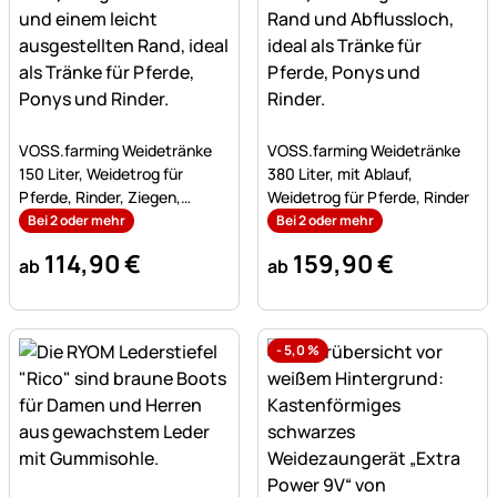
Noch keine Bewertungen abgegeben
Noch keine Bewertungen a
VOSS.farming Weidetränke
VOSS.farming Weidetränke
150 Liter, Weidetrog für
380 Liter, mit Ablauf,
Pferde, Rinder, Ziegen,
Weidetrog für Pferde, Rinder
Schafe
Bei 2 oder mehr
Bei 2 oder mehr
114
,
90
€
159
,
90
€
ab
ab
-
5,0
%
Noch keine Bewertungen abgegeben