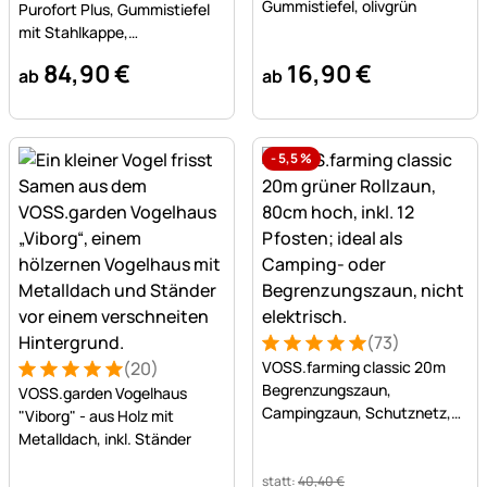
Gummistiefel, olivgrün
Purofort Plus, Gummistiefel
mit Stahlkappe,
Sicherheitsstiefel
84
,
90
€
16
,
90
€
ab
ab
-
5,5
%
(73)
Bewertung: 5 von 5 (73 Be
73 Bewertungen
(20)
VOSS.farming classic 20m
Bewertung: 5 von 5 (20 Bewertungen)
20 Bewertungen
Begrenzungszaun,
VOSS.garden Vogelhaus
Campingzaun, Schutznetz,
"Viborg" - aus Holz mit
80cm, 12 Pfähle, ohne Strom
Metalldach, inkl. Ständer
statt:
40
,
40
€