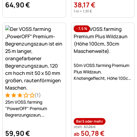
64
,
90
€
38
,
17
€
1 m =
1
,
91
€
-
7,5
%
Noch keine Bewertungen a
50m VOSS.farming Premium
Plus Wildzaun,
Knotengeflecht, Höhe 100cm
- 100/08/30, verzinkt
(1)
Bewertung: 3 von 5 (1 Bewertungen)
1 Bewertung
25m VOSS.farming
"PowerOFF" Premium
Begrenzungszaun,
Hühnerzaun, Höhe 120cm -
Bei 5 oder mehr
statt:
57
,
26
€
50x50mm, orange
59
,
90
€
50
,
78
€
ab