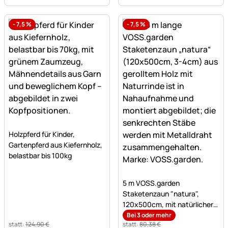
-
7,5
%
-
7,5
%
Noch keine Bewertungen abgegeben
Holzpferd für Kinder,
Gartenpferd aus Kiefernholz,
belastbar bis 100kg
Noch keine Bewertungen a
5 m VOSS.garden
Staketenzaun "natura",
120x500cm, mit natürlicher
Rinde,3-4cm
Bei 3 oder mehr
statt:
124
,
90
€
statt:
80
,
38
€