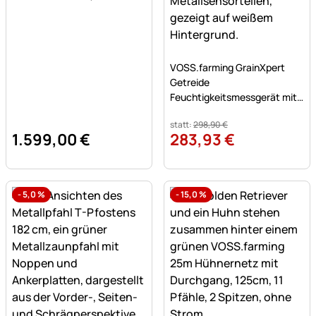
Noch keine Bewertungen a
VOSS.farming GrainXpert
Getreide
Feuchtigkeitsmessgerät mit
Mahlwerk & Transportkoffer
statt:
298
,
90
€
1.599
,
00
€
283
,
93
€
-
5,0
%
-
15,0
%