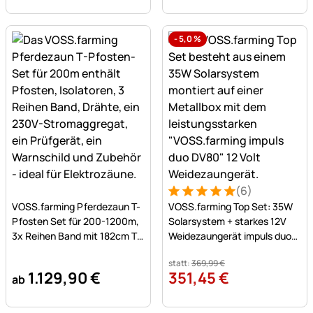
-
5,0
%
(6)
Noch keine Bewertungen abgegeben
Bewertung: 5 von 5 (6 Bew
6 Bewertungen
VOSS.farming Pferdezaun T-
VOSS.farming Top Set: 35W
Pfosten Set für 200-1200m,
Solarsystem + starkes 12V
3x Reihen Band mit 182cm T-
Weidezaungerät impuls duo
Pfosten
DV80 (5J) + Tragebox
statt:
369
,
99
€
1.129
,
90
€
351
,
45
€
ab