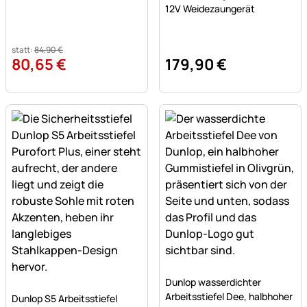
12V Weidezaungerät
statt:
84
,
90
€
80
,
65
€
179
,
90
€
Noch keine Bewertungen a
Dunlop wasserdichter
Noch keine Bewertungen abgegeben
Arbeitsstiefel Dee, halbhoher
Dunlop S5 Arbeitsstiefel