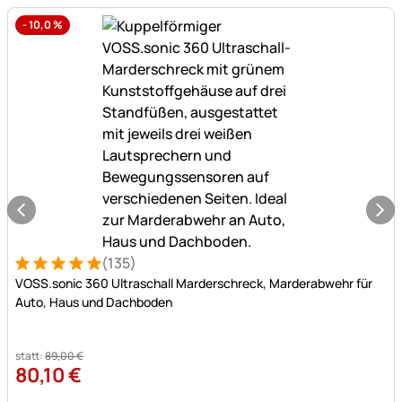
bis
-
10,0
%
zu
-15%.
(135)
Bewertung: 5 von 5 (135 Bewertungen)
135 Bewertungen
VOSS.sonic 360 Ultraschall Marderschreck, Marderabwehr für
Auto, Haus und Dachboden
statt:
89
,
00
€
80
,
10
€