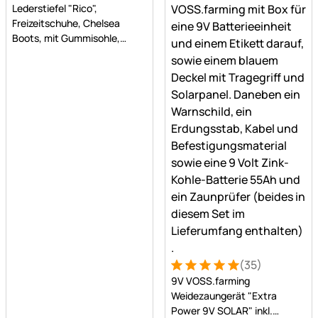
Lederstiefel "Rico",
Freizeitschuhe, Chelsea
Boots, mit Gummisohle,
gewachstes Leder, braun
(35)
Bewertung: 5 von 5 (35 Be
35 Bewertungen
9V VOSS.farming
Weidezaungerät "Extra
Power 9V SOLAR" inkl.