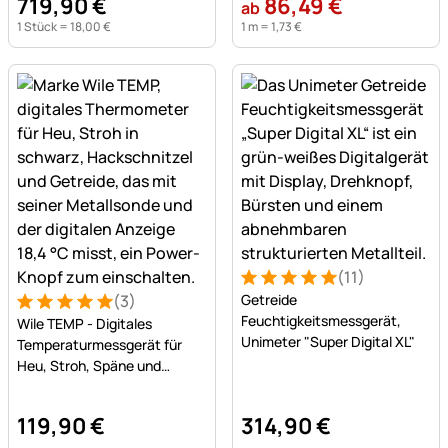
719
,
90
€
86
,
49
€
ab
1 Stück =
18
,
00
€
1 m =
1
,
73
€
(11)
Bewertung: 5 von 5 (11 Bew
11 Bewertungen
(3)
Getreide
Bewertung: 5 von 5 (3 Bewertungen)
3 Bewertungen
Feuchtigkeitsmessgerät,
Wile TEMP - Digitales
Unimeter "Super Digital XL"
Temperaturmessgerät für
Heu, Stroh, Späne und
Getreide
119
,
90
€
314
,
90
€