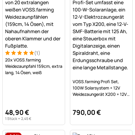
(1)
Bewertung: 5 von 5 (1 Bewertungen)
1 Bewertung
20x VOSS.farming
Weidezaunpfahl 159cm, extra
lang, 14 Ösen, weiß
Noch keine Bewertungen a
VOSS.farming Profi Set,
100W Solarsystem + 12V
Weidezaungerät X200 + 12V
SMF Akku 125Ah + Kasten
48
,
90
€
790
,
00
€
1 Stück =
2
,
45
€