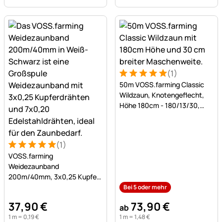
(1)
Bewertung: 5 von 5 (1 Bewe
1 Bewertung
50m VOSS.farming Classic
Wildzaun, Knotengeflecht,
Höhe 180cm - 180/13/30,
verzinkt
(1)
Bewertung: 5 von 5 (1 Bewertungen)
1 Bewertung
VOSS.farming
Weidezaunband
200m/40mm, 3x0,25 Kupfer
+ 7x0,20 Niro, weiß-schwarz
Bei 5 oder mehr
37
,
90
€
73
,
90
€
ab
1 m =
0
,
19
€
1 m =
1
,
48
€