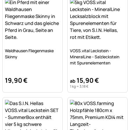
Noch keine Bewertungen abgegeben
Noch keine Bewertungen a
Waldhausen Fliegenmaske
VOSS.vital Leckstein -
Skinny
MineralLine - Salzleckstein
mit Spurenelementen
19
,
90
€
15
,
90
€
ab
1 kg =
3
,
18
€