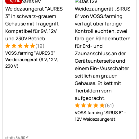
-
5,0
%
(19)
Bewertung: 5 von 5 (19 Bewertungen)
19 Bewertungen
VOSS.farming "AURES 3"
Weidezaungerät (9 V, 12 V,
230 V)
(61)
Bewertung: 5 von 5 (61 Be
61 Bewertungen
VOSS.farming "SIRUS 8" -
12V Weidezaungerät
statt:
84
,
90
€