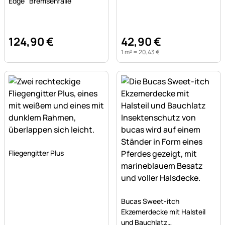
Edge" Bremsenfalle
124
,
90
€
42
,
90
€
1 m² =
20
,
43
€
Noch keine Bewertungen abgegeben
Fliegengitter Plus
Noch keine Bewertungen a
Bucas Sweet-itch
Ekzemerdecke mit Halsteil
und Bauchlatz