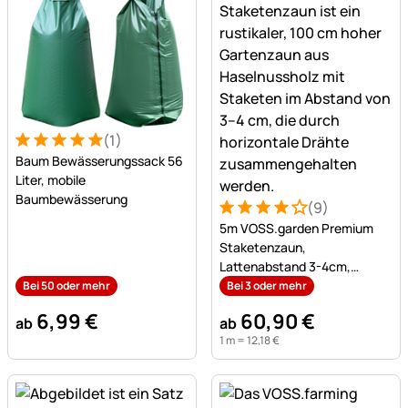
(1)
Bewertung: 5 von 5 (1 Bewertungen)
1 Bewertung
Baum Bewässerungssack 56
Liter, mobile
Baumbewässerung
(9)
Bewertung: 4 von 5 (9 Bew
9 Bewertungen
5m VOSS.garden Premium
Staketenzaun,
Lattenabstand 3-4cm,
Gartenzaun aus Haselnuss,
Bei 50 oder mehr
Bei 3 oder mehr
100cm
6
,
99
€
60
,
90
€
ab
ab
1 m =
12
,
18
€