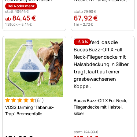
grün, ohne Strom
Bei 4 oder mehr
statt:
109
,
14
€
statt:
79
,
90
€
84
,
45
€
67
,
92
€
ab
1 Stück =
8
,
44
€
1 m =
2
,
72
€
-
6,0
%
Noch keine Bewertungen a
(61)
Bucas Buzz-Off X Full Neck,
Bewertung: 5 von 5 (61 Bewertungen)
61 Bewertungen
Fliegendecke mit Halsteil,
VOSS.farming "Tabanus-
silber
Trap" Bremsenfalle
statt:
124
,
90
€