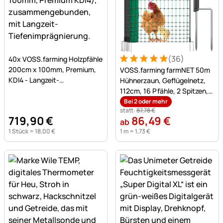
Noch keine Bewertungen abgegeben
(36)
40x VOSS.farming Holzpfähle
Bewertung: 5 von 5 (36 Be
36 Bewertungen
200cm x 100mm, Premium,
VOSS.farming farmNET 50m
KDI4 - Langzeit-
Hühnerzaun, Geflügelnetz,
Tiefenimprägnierung
112cm, 16 Pfähle, 2 Spitzen,
grün, ohne Strom
Bei 2 oder mehr
statt:
87
,
78
€
719
,
90
€
86
,
49
€
ab
1 Stück =
18
,
00
€
1 m =
1
,
73
€