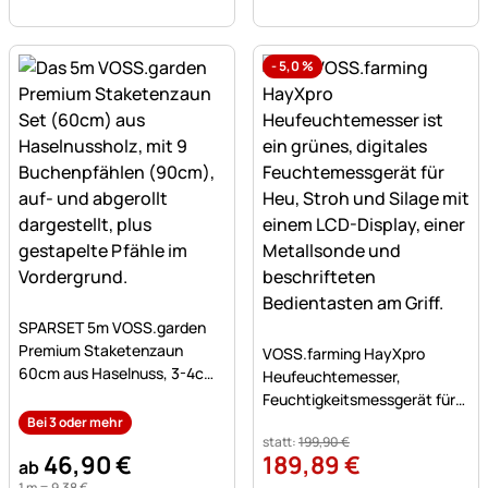
-
5,0
%
Noch keine Bewertungen abgegeben
SPARSET 5m VOSS.garden
Noch keine Bewertungen a
Premium Staketenzaun
VOSS.farming HayXpro
60cm aus Haselnuss, 3-4cm,
Heufeuchtemesser,
mit 9 Buchenpfählen 90cm
Feuchtigkeitsmessgerät für
Heu, Stroh und Silage
Bei 3 oder mehr
statt:
199
,
90
€
46
,
90
€
189
,
89
€
ab
1 m =
9
,
38
€