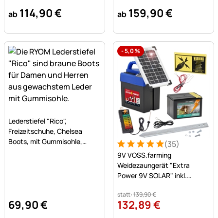
114
,
90
€
159
,
90
€
ab
ab
-
5,0
%
Noch keine Bewertungen abgegeben
Lederstiefel "Rico",
Freizeitschuhe, Chelsea
Boots, mit Gummisohle,
(35)
Bewertung: 5 von 5 (35 Be
35 Bewertungen
gewachstes Leder, braun
9V VOSS.farming
Weidezaungerät "Extra
Power 9V SOLAR" inkl.
Batterie + Zaunprüfer
statt:
139
,
90
€
69
,
90
€
132
,
89
€