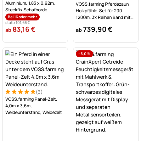
Noch keine Bewertungen a
Aluminium, 1,83 x 0,92m,
VOSS.farming Pferdezaun
Steckfix Schafhorde
Holzpfähle-Set für 200-
Bei 16 oder mehr
1200m, 3x Reihen Band mit
statt:
101
,
66
€
200cm Holzpfählen
83
,
16
€
739
,
90
€
ab
ab
-
5,0
%
(3)
Bewertung: 5 von 5 (3 Bewertungen)
3 Bewertungen
VOSS.farming Panel-Zelt,
4,0m x 3,6m,
Weideunterstand, Weidezelt
Noch keine Bewertungen a