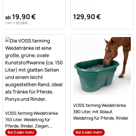
Insektenschutz
19
,
90
€
129
,
90
€
ab
1 m² =
16
,
58
€
Noch keine Bewertungen a
VOSS.farming Weidetränke
Noch keine Bewertungen abgegeben
380 Liter, mit Ablauf,
VOSS.farming Weidetränke
Weidetrog für Pferde, Rinder
150 Liter, Weidetrog für
Pferde, Rinder, Ziegen,
Schafe
Bei 2 oder mehr
Bei 2 oder mehr