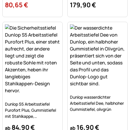
80
,
65
€
179
,
90
€
Noch keine Bewertungen a
Dunlop wasserdichter
Noch keine Bewertungen abgegeben
Arbeitsstiefel Dee, halbhoher
Dunlop S5 Arbeitsstiefel
Gummistiefel, olivgrün
Purofort Plus, Gummistiefel
mit Stahlkappe,
Sicherheitsstiefel
84
,
90
€
16
,
90
€
ab
ab