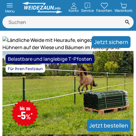
öffnen
Konto
Service
Favoriten
Warenkorb
Menu
Weidezaun.info ist Experte für ele
Jetzt sichern
Mega
Belastbare und langlebige T-Pfosten
Saison-
Schlussverkauf!
Für Ihren Festzaun
Weidezaun,
Heuraufen
und
Hühnerhaltung
nur
-
bis zu
bis
-5
bis
*
31.08.2026,
%
31.08.2026,
13
Jetzt bestellen
13
Uhr
Uhr