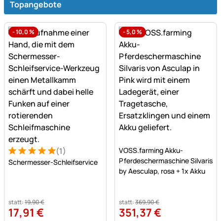
Topangebote
-
10,0
%
-
5,0
%
Noch keine Bewertungen a
(1)
VOSS.farming Akku-
Bewertung: 5 von 5 (1 Bewertungen)
1 Bewertung
Pferdeschermaschine Silvaris
Schermesser-Schleifservice
by Aesculap, rosa + 1x Akku
statt:
19
,
90
€
statt:
369
,
90
€
17
,
91
€
351
,
37
€