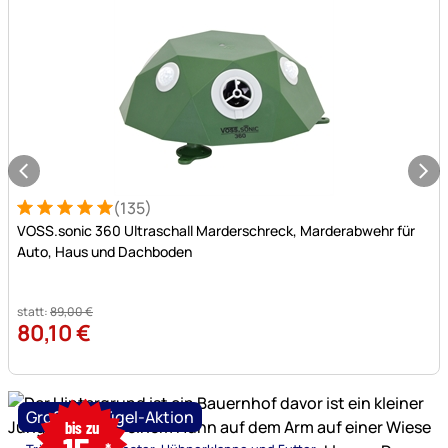
(135)
Bewertung: 5 von 5 (135 Bewertungen)
135 Bewertungen
VOSS.sonic 360 Ultraschall Marderschreck, Marderabwehr für
Auto, Haus und Dachboden
statt:
89
,
00
€
80
,
10
€
nur
Große Geflügel-Aktion
bis zu
bis