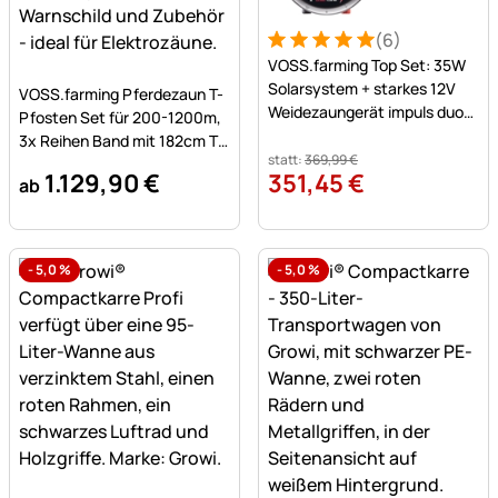
(6)
Bewertung: 5 von 5 (6 Bew
6 Bewertungen
VOSS.farming Top Set: 35W
Noch keine Bewertungen abgegeben
Solarsystem + starkes 12V
VOSS.farming Pferdezaun T-
Weidezaungerät impuls duo
Pfosten Set für 200-1200m,
DV80 (5J) + Tragebox
3x Reihen Band mit 182cm T-
statt:
369
,
99
€
Pfosten
1.129
,
90
€
351
,
45
€
ab
-
5,0
%
-
5,0
%
Noch keine Bewertungen abgegeben