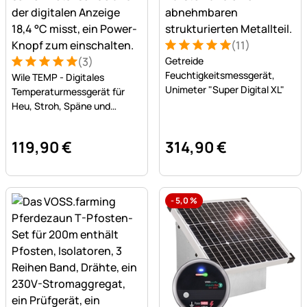
(11)
Bewertung: 5 von 5 (11 Bew
11 Bewertungen
(3)
Getreide
Bewertung: 5 von 5 (3 Bewertungen)
3 Bewertungen
Feuchtigkeitsmessgerät,
Wile TEMP - Digitales
Unimeter "Super Digital XL"
Temperaturmessgerät für
Heu, Stroh, Späne und
Getreide
119
,
90
€
314
,
90
€
-
5,0
%