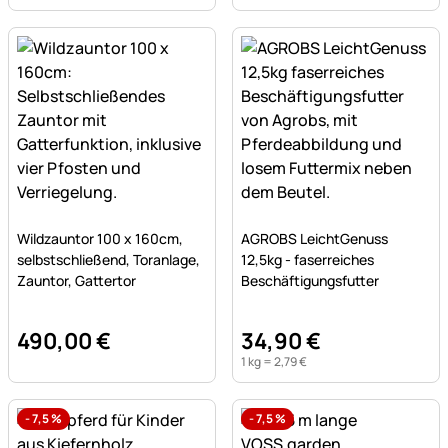
Noch keine Bewertungen abgegeben
Noch keine Bewertungen a
Wildzauntor 100 x 160cm,
AGROBS LeichtGenuss
selbstschließend, Toranlage,
12,5kg - faserreiches
Zauntor, Gattertor
Beschäftigungsfutter
490
,
00
€
34
,
90
€
1 kg =
2
,
79
€
-
7,5
%
-
7,5
%