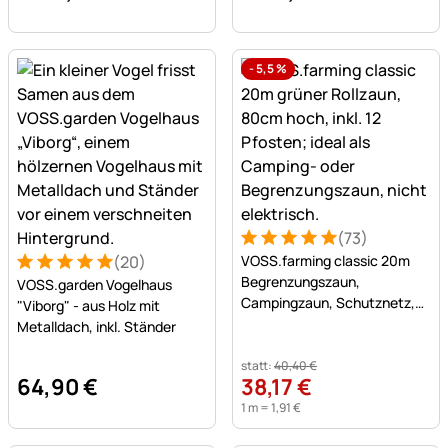
-
5,5
%
(73)
Bewertung: 5 von 5 (73 Be
73 Bewertungen
(20)
VOSS.farming classic 20m
Bewertung: 5 von 5 (20 Bewertungen)
20 Bewertungen
Begrenzungszaun,
VOSS.garden Vogelhaus
Campingzaun, Schutznetz,
"Viborg" - aus Holz mit
80cm, 12 Pfähle, ohne Strom
Metalldach, inkl. Ständer
statt:
40
,
40
€
64
,
90
€
38
,
17
€
1 m =
1
,
91
€