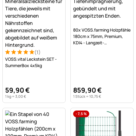
Noch keine Bewertungen a
80x VOSS.farming Holzpfähle
180cm x 75mm, Premium,
KDI4 - Langzeit-
Tiefenimprägnierung
(1)
Bewertung: 5 von 5 (1 Bewertungen)
1 Bewertung
VOSS.vital Leckstein SET -
SummerBox 4x5kg
59
,
90
€
859
,
90
€
1 kg =
3
,
00
€
1 Stück =
10
,
75
€
-
7,5
%