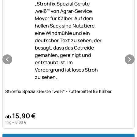
Noch keine Bewertungen abgegeben
Strohfix Spezial Gerste "weiß" - Futtermittel für Kälber
15
,
90
€
ab
1 kg =
0
,
80
€