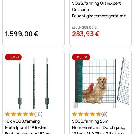
VOSS.farming GrainXpert
Getreide
Feuchtigkeitsmessgerät mit
Mahlwerk & Transportkoffer
statt:
298
,
90
€
1.599
,
00
€
283
,
93
€
-
5,0
%
-
15,0
%
(15)
(9)
Bewertung: 5 von 5 (15 Bewertungen)
15 Bewertungen
Bewertung: 5 von 5 (9 Bew
9 Bewertungen
10x VOSS.farming
VOSS.farming 25m
Metallpfahl T-Pfosten
Hühnernetz mit Durchgang,
Festzaunsystem 182cm
125cm, 11 Pfähle, 2 Spitzen,