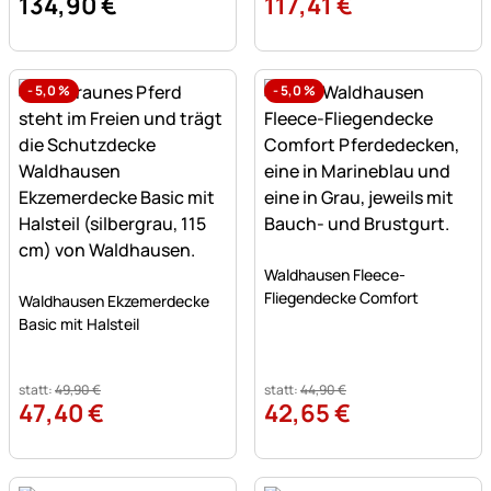
134
,
90
€
117
,
41
€
-
5,0
%
-
5,0
%
Noch keine Bewertungen a
Waldhausen Fleece-
Noch keine Bewertungen abgegeben
Fliegendecke Comfort
Waldhausen Ekzemerdecke
Basic mit Halsteil
statt:
49
,
90
€
statt:
44
,
90
€
47
,
40
€
42
,
65
€