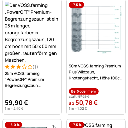
-
7,5
%
Noch keine Bewertungen a
50m VOSS.farming Premium
(1)
Bewertung: 3 von 5 (1 Bewertungen)
1 Bewertung
Plus Wildzaun,
25m VOSS.farming
Knotengeflecht, Höhe 100cm
"PowerOFF" Premium
- 100/08/30, verzinkt
Begrenzungszaun,
Hühnerzaun, Höhe 120cm -
Bei 5 oder mehr
statt:
57
,
26
€
50x50mm, orange
59
,
90
€
50
,
78
€
ab
1 m =
2
,
40
€
1 m =
1
,
02
€
-
15,0
%
-
7,5
%