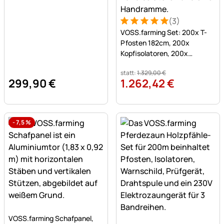
(3)
Bewertung: 5 von 5 (3 Bew
3 Bewertungen
VOSS.farming Set: 200x T-
Pfosten 182cm, 200x
Kopfisolatoren, 200x
Bandisolatoren und
statt:
1.329
,
00
€
Handramme
299
,
90
€
1.262
,
42
€
-
7,5
%
Noch keine Bewertungen abgegeben
VOSS.farming Schafpanel,