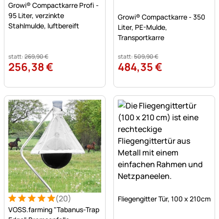
Growi® Compactkarre Profi -
Noch keine Bewertungen a
95 Liter, verzinkte
Growi® Compactkarre - 350
Stahlmulde, luftbereift
Liter, PE-Mulde,
Transportkarre
statt:
269
,
90
€
statt:
509
,
90
€
256
,
38
€
484
,
35
€
Noch keine Bewertungen a
(20)
Fliegengitter Tür, 100 x 210cm
Bewertung: 5 von 5 (20 Bewertungen)
20 Bewertungen
VOSS.farming "Tabanus-Trap