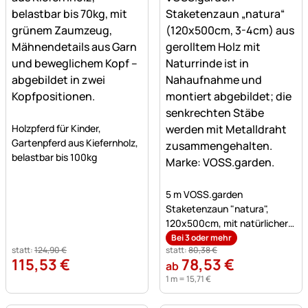
Noch keine Bewertungen abgegeben
Holzpferd für Kinder,
Gartenpferd aus Kiefernholz,
belastbar bis 100kg
Noch keine Bewertungen a
5 m VOSS.garden
Staketenzaun "natura",
120x500cm, mit natürlicher
Rinde,3-4cm
Bei 3 oder mehr
statt:
124
,
90
€
statt:
80
,
38
€
115
,
53
€
78
,
53
€
ab
1 m =
15
,
71
€