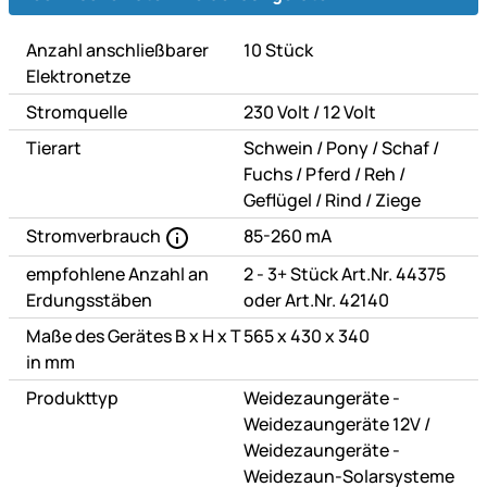
Anzahl anschließbarer
10 Stück
Elektronetze
oder
Stromquelle
230 Volt
/
12 Volt
oder
oder
oder
Tierart
Schwein
/
Pony
/
Schaf
/
oder
oder
oder
Fuchs
/
Pferd
/
Reh
/
oder
oder
Geflügel
/
Rind
/
Ziege
Stromverbrauch
85-260 mA
empfohlene Anzahl an
2 - 3+ Stück Art.Nr. 44375
Erdungsstäben
oder Art.Nr. 42140
Maße des Gerätes B x H x T
565 x 430 x 340
in mm
Produkttyp
Weidezaungeräte -
oder
Weidezaungeräte 12V
/
Weidezaungeräte -
Weidezaun-Solarsysteme