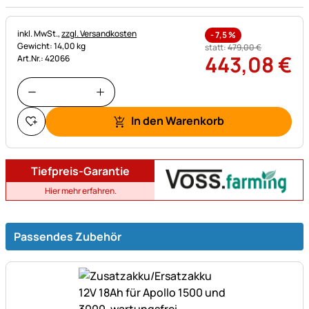
Steuerhinweis:
inkl. MwSt.,
zzgl. Versandkosten
-
7,5
%
Gewicht: 14,00 kg
statt:
479
,
00
€
443
,
08
€
Art.Nr.: 42066
In den Warenkorb
Tiefpreis-Garantie
Hier mehr erfahren.
Passendes Zubehör