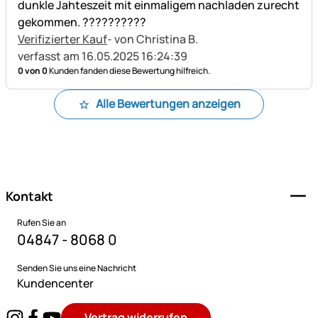
dunkle Jahteszeit mit einmaligem nachladen zurecht
gekommen. ??????????
Verifizierter Kauf
- von Christina B.
verfasst am 16.05.2025 16:24:39
0 von 0
Kunden fanden diese Bewertung hilfreich.
Alle Bewertungen anzeigen
Fußzeile
Kontakt
Rufen Sie an
04847 - 8068 0
Senden Sie uns eine Nachricht
Kundencenter
Vertrag widerrufen