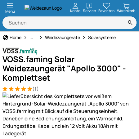
öffnen
Konto
Service
Favoriten
Warenkorb
Menu
Weidezaun
Home
...
Weidezaungeräte
Solarsysteme
VOSS.faming Solar
Weidezaungerät "Apollo 3000" -
Komplettset
(1)
Bewertung: 5 von 5 (1 Bewertungen)
1 Bewertung
Produktgalerie