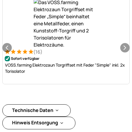
(16)
Bewertung: 5 von 5 (16 Bewertungen)
16 Bewertungen
Sofort verfügbar
VOSS.farming Elektrozaun Torgriffset mit Feder "Simple" inkl. 2x
Torisolator
Technische Daten
Hinweis Entsorgung