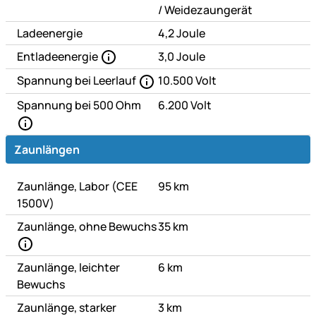
oder
/
Weidezaungerät
Ladeenergie
4,2 Joule
Entladeenergie
3,0 Joule
Spannung bei Leerlauf
10.500 Volt
Spannung bei 500 Ohm
6.200 Volt
Zaunlängen
Zaunlänge, Labor (CEE
95 km
1500V)
Zaunlänge, ohne Bewuchs
35 km
Zaunlänge, leichter
6 km
Bewuchs
Zaunlänge, starker
3 km