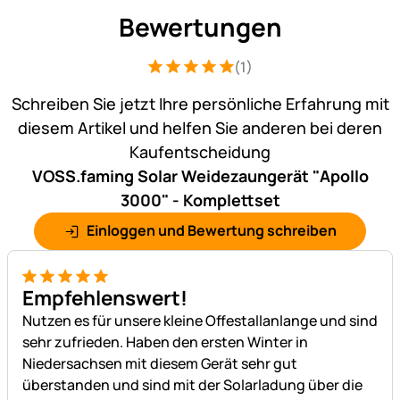
Bewertungen
(1)
Bewertung: 5 von 5 (1 Bewertungen)
1 Bewertung
Schreiben Sie jetzt Ihre persönliche Erfahrung mit
diesem Artikel und helfen Sie anderen bei deren
Kaufentscheidung
VOSS.faming Solar Weidezaungerät "Apollo
3000" - Komplettset
Einloggen und Bewertung schreiben
5 von 5
Empfehlenswert!
Nutzen es für unsere kleine Offestallanlange und sind
sehr zufrieden. Haben den ersten Winter in
Niedersachsen mit diesem Gerät sehr gut
überstanden und sind mit der Solarladung über die