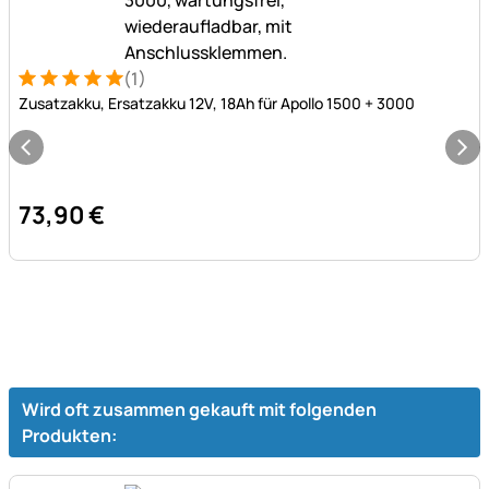
(1)
Bewertung: 5 von 5 (1 Bewertungen)
1 Bewertung
Zusatzakku, Ersatzakku 12V, 18Ah für Apollo 1500 + 3000
73
,
90
€
Wird oft zusammen gekauft mit folgenden
Produkten: