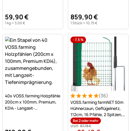
59
,
90
€
859
,
90
€
1 kg =
3
,
00
€
1 Stück =
10
,
75
€
-
7,5
%
Noch keine Bewertungen abgegeben
(36)
40x VOSS.farming Holzpfähle
Bewertung: 5 von 5 (36 Be
36 Bewertungen
200cm x 100mm, Premium,
VOSS.farming farmNET 50m
KDI4 - Langzeit-
Hühnerzaun, Geflügelnetz,
Tiefenimprägnierung
112cm, 16 Pfähle, 2 Spitzen,
grün, ohne Strom
Bei 2 oder mehr
statt:
87
,
78
€