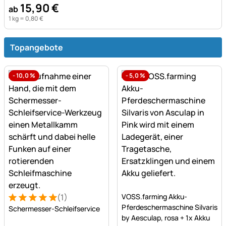
15
,
90
€
ab
1 kg =
0
,
80
€
Topangebote
-
10,0
%
-
5,0
%
Noch keine Bewertungen a
(1)
VOSS.farming Akku-
Bewertung: 5 von 5 (1 Bewertungen)
1 Bewertung
Pferdeschermaschine Silvaris
Schermesser-Schleifservice
by Aesculap, rosa + 1x Akku