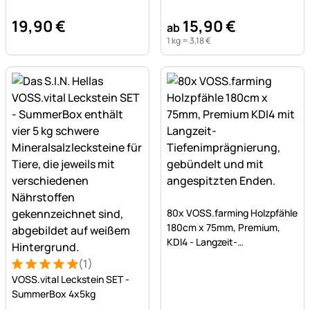
19
,
90
€
15
,
90
€
ab
1 kg =
3
,
18
€
Noch keine Bewertungen a
80x VOSS.farming Holzpfähle
180cm x 75mm, Premium,
KDI4 - Langzeit-
Tiefenimprägnierung
(1)
Bewertung: 5 von 5 (1 Bewertungen)
1 Bewertung
VOSS.vital Leckstein SET -
SummerBox 4x5kg