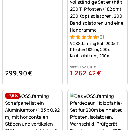
(3)
Bewertung: 5 von 5 (3 Bew
3 Bewertungen
VOSS.farming Set: 200x T-
Pfosten 182cm, 200x
Kopfisolatoren, 200x
Bandisolatoren und
statt:
1.329
,
00
€
Handramme
299
,
90
€
1.262
,
42
€
-
7,5
%