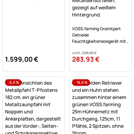
Noch keine Bewertungen a
VOSS.farming GrainXpert
Getreide
Feuchtigkeitsmessgerät mit
Mahlwerk & Transportkoffer
statt:
298
,
90
€
1.599
,
00
€
283
,
93
€
-
5,0
%
-
15,0
%