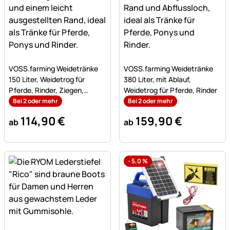
Noch keine Bewertungen abgegeben
Noch keine Bewertungen a
VOSS.farming Weidetränke
VOSS.farming Weidetränke
150 Liter, Weidetrog für
380 Liter, mit Ablauf,
Pferde, Rinder, Ziegen,
Weidetrog für Pferde, Rinder
Schafe
Bei 2 oder mehr
Bei 2 oder mehr
114
,
90
€
159
,
90
€
ab
ab
-
5,0
%
Noch keine Bewertungen abgegeben