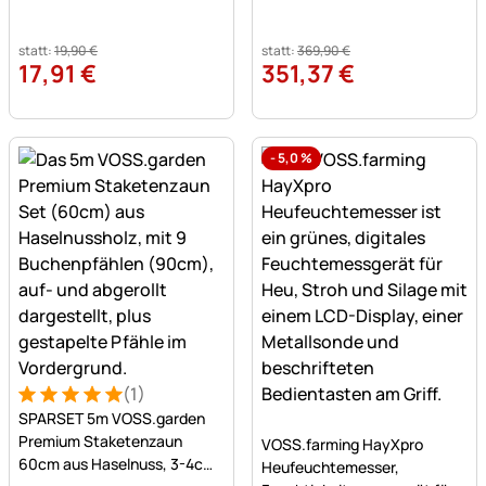
statt:
19
,
90
€
statt:
369
,
90
€
17
,
91
€
351
,
37
€
-
5,0
%
(1)
Bewertung: 5 von 5 (1 Bewertungen)
1 Bewertung
SPARSET 5m VOSS.garden
Noch keine Bewertungen a
Premium Staketenzaun
VOSS.farming HayXpro
60cm aus Haselnuss, 3-4cm,
Heufeuchtemesser,