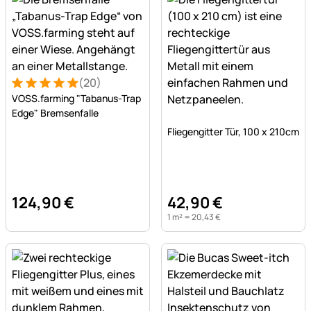
(20)
Bewertung: 5 von 5 (20 Bewertungen)
20 Bewertungen
VOSS.farming "Tabanus-Trap
Edge" Bremsenfalle
Noch keine Bewertungen a
Fliegengitter Tür, 100 x 210cm
124
,
90
€
42
,
90
€
1 m² =
20
,
43
€