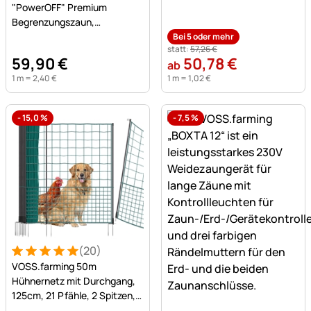
"PowerOFF" Premium
Begrenzungszaun,
Hühnerzaun, Höhe 120cm -
Bei 5 oder mehr
statt:
57
,
26
€
50x50mm, orange
59
,
90
€
50
,
78
€
ab
1 m =
2
,
40
€
1 m =
1
,
02
€
-
15,0
%
-
7,5
%
(20)
Bewertung: 5 von 5 (20 Bewertungen)
20 Bewertungen
VOSS.farming 50m
Hühnernetz mit Durchgang,
125cm, 21 Pfähle, 2 Spitzen,
Noch keine Bewertungen a
grün, ohne Strom