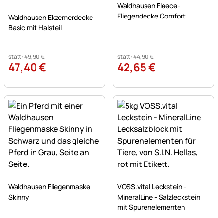
Waldhausen Fleece-
Noch keine Bewertungen abgegeben
Fliegendecke Comfort
Waldhausen Ekzemerdecke
Basic mit Halsteil
statt:
49
,
90
€
statt:
44
,
90
€
47
,
40
€
42
,
65
€
Noch keine Bewertungen abgegeben
Noch keine Bewertungen a
Waldhausen Fliegenmaske
VOSS.vital Leckstein -
Skinny
MineralLine - Salzleckstein
mit Spurenelementen