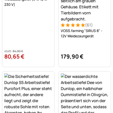
230 V)
(61)
Bewertung: 5 von 5 (61 Be
61 Bewertungen
VOSS.farming "SIRUS 8" -
12V Weidezaungerät
statt:
84
,
90
€
80
,
65
€
179
,
90
€