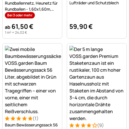
Lufträder und Schutzblech
Rundballennetz, Heunetz für
Rundballen - 1,60x1,60m,
Maschenweite 4,5x4,5cm
Bei 3 oder mehr
61
,
50
€
59
,
90
€
ab
1 m² =
24
,
02
€
(1)
Bewertung: 5 von 5 (1 Bewertungen)
1 Bewertung
Baum Bewässerungssack 56
(9)
Bewertung: 4 von 5 (9 Bew
9 Bewertungen