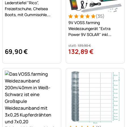
Lederstiefel "Rico",
Freizeitschuhe, Chelsea
Boots, mit Gummisohle,
(35)
Bewertung: 5 von 5 (35 Be
35 Bewertungen
gewachstes Leder, braun
9V VOSS.farming
Weidezaungerät "Extra
Power 9V SOLAR" inkl.
Batterie + Zaunprüfer
statt:
139
,
90
€
69
,
90
€
132
,
89
€