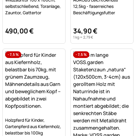
selbstschließend, Toranlage,
12,5kg - faserreiches
Zauntor, Gattertor
Beschäftigungsfutter
490
,
00
€
34
,
90
€
1 kg =
2
,
79
€
-
7,5
%
-
7,5
%
Noch keine Bewertungen abgegeben
Holzpferd für Kinder,
Gartenpferd aus Kiefernholz,
belastbar bis 100kg