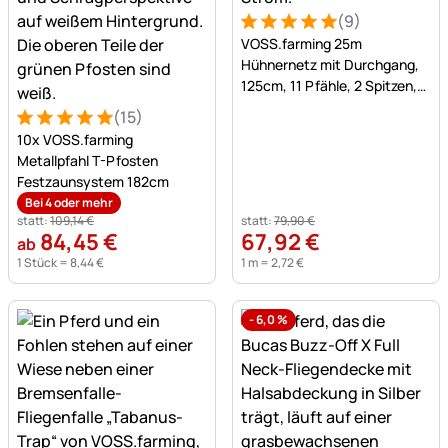
(9)
Bewertung: 5 von 5 (9 Bew
9 Bewertungen
VOSS.farming 25m
Hühnernetz mit Durchgang,
125cm, 11 Pfähle, 2 Spitzen,
grün, ohne Strom
(15)
Bewertung: 5 von 5 (15 Bewertungen)
15 Bewertungen
10x VOSS.farming
Metallpfahl T-Pfosten
Festzaunsystem 182cm
Bei 4 oder mehr
statt:
109
,
14
€
statt:
79
,
90
€
84
,
45
€
67
,
92
€
ab
1 Stück =
8
,
44
€
1 m =
2
,
72
€
-
6,0
%