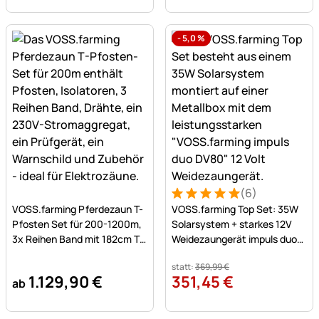
-
5,0
%
(6)
Noch keine Bewertungen abgegeben
Bewertung: 5 von 5 (6 Bew
6 Bewertungen
VOSS.farming Pferdezaun T-
VOSS.farming Top Set: 35W
Pfosten Set für 200-1200m,
Solarsystem + starkes 12V
3x Reihen Band mit 182cm T-
Weidezaungerät impuls duo
Pfosten
DV80 (5J) + Tragebox
statt:
369
,
99
€
1.129
,
90
€
351
,
45
€
ab