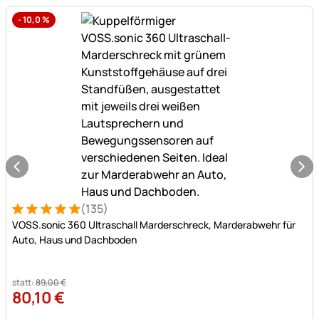
bis
-
10,0
%
zu
-15%.
(135)
Bewertung: 5 von 5 (135 Bewertungen)
135 Bewertungen
VOSS.sonic 360 Ultraschall Marderschreck, Marderabwehr für
Auto, Haus und Dachboden
statt:
89
,
00
€
80
,
10
€