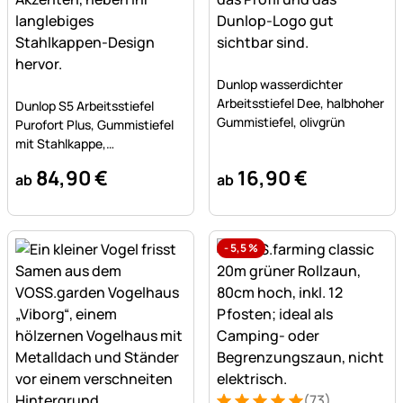
Noch keine Bewertungen a
Dunlop wasserdichter
Noch keine Bewertungen abgegeben
Arbeitsstiefel Dee, halbhoher
Dunlop S5 Arbeitsstiefel
Gummistiefel, olivgrün
Purofort Plus, Gummistiefel
mit Stahlkappe,
Sicherheitsstiefel
84
,
90
€
16
,
90
€
ab
ab
-
5,5
%
(73)