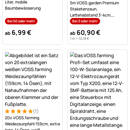
Liter, mobile
5m VOSS.garden Premium
Baumbewässerung
Staketenzaun,
Lattenabstand 3-4cm,
Gartenzaun aus Haselnuss,
Bei 50 oder mehr
Bei 3 oder mehr
100cm
6
,
99
€
60
,
90
€
ab
ab
1 m =
12
,
18
€
(1)
Bewertung: 5 von 5 (1 Bewertungen)
1 Bewertung
20x VOSS.farming
Weidezaunpfahl 159cm, extra
lang, 14 Ösen, weiß