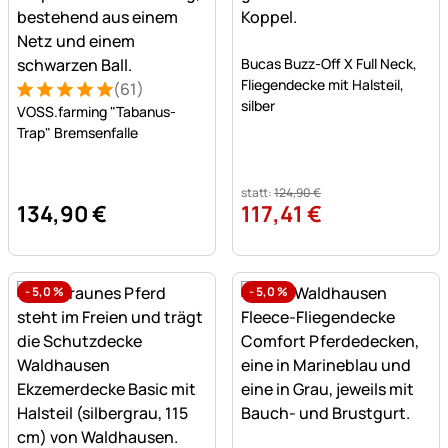
Noch keine Bewertungen a
Bucas Buzz-Off X Full Neck,
Fliegendecke mit Halsteil,
(61)
Bewertung: 5 von 5 (61 Bewertungen)
61 Bewertungen
silber
VOSS.farming "Tabanus-
Trap" Bremsenfalle
statt:
124
,
90
€
134
,
90
€
117
,
41
€
-
5,0
%
-
5,0
%
Noch keine Bewertungen a