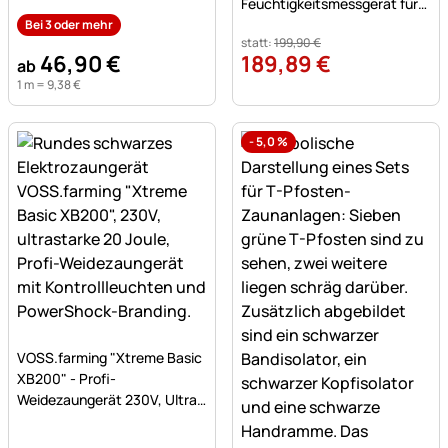
mit 9 Buchenpfählen 90cm
Feuchtigkeitsmessgerät für
Heu, Stroh und Silage
Bei 3 oder mehr
statt:
199
,
90
€
46
,
90
€
189
,
89
€
ab
1 m =
9
,
38
€
-
5,0
%
Noch keine Bewertungen abgegeben
VOSS.farming "Xtreme Basic
XB200" - Profi-
Weidezaungerät 230V, Ultra
stark, 20 Joule