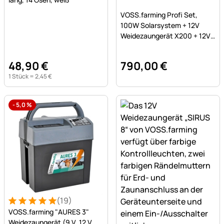
Noch keine Bewertungen a
VOSS.farming Profi Set,
100W Solarsystem + 12V
Weidezaungerät X200 + 12V
SMF Akku 125Ah + Kasten
48
,
90
€
790
,
00
€
1 Stück =
2
,
45
€
-
5,0
%
(19)
Bewertung: 5 von 5 (19 Bewertungen)
19 Bewertungen
VOSS.farming "AURES 3"
Weidezaungerät (9 V, 12 V,