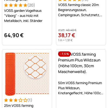
Bewertung: 5 von 5 (73 Be
73 Bewertungen
(20)
VOSS.farming classic 20m
Bewertung: 5 von 5 (20 Bewertungen)
20 Bewertungen
Begrenzungszaun,
VOSS.garden Vogelhaus
Campingzaun, Schutznetz,
"Viborg" - aus Holz mit
80cm, 12 Pfähle, ohne Strom
Metalldach, inkl. Ständer
statt:
40
,
40
€
64
,
90
€
38
,
17
€
1 m =
1
,
91
€
-
7,5
%
Noch keine Bewertungen a
50m VOSS.farming Premium
Plus Wildzaun,
Knotengeflecht, Höhe 100cm
- 100/08/30, verzinkt
(1)
Bewertung: 3 von 5 (1 Bewertungen)
1 Bewertung
25m VOSS.farming