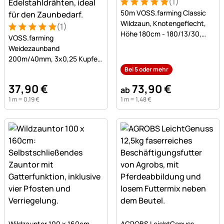
(1)
Bewertung: 5 von 5 (1 Bewe
1 Bewertung
50m VOSS.farming Classic
Wildzaun, Knotengeflecht,
(1)
Bewertung: 5 von 5 (1 Bewertungen)
1 Bewertung
Höhe 180cm - 180/13/30,
VOSS.farming
verzinkt
Weidezaunband
200m/40mm, 3x0,25 Kupfer
+ 7x0,20 Niro, weiß-schwarz
Bei 5 oder mehr
37
,
90
€
73
,
90
€
ab
1 m =
0
,
19
€
1 m =
1
,
48
€
Noch keine Bewertungen abgegeben
Noch keine Bewertungen a
Wildzauntor 100 x 160cm,
AGROBS LeichtGenuss