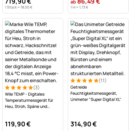
719
,
90
€
86
,
49
€
ab
1 Stück =
18
,
00
€
1 m =
1
,
73
€
(11)
Bewertung: 5 von 5 (11 Bew
11 Bewertungen
(3)
Getreide
Bewertung: 5 von 5 (3 Bewertungen)
3 Bewertungen
Feuchtigkeitsmessgerät,
Wile TEMP - Digitales
Unimeter "Super Digital XL"
Temperaturmessgerät für
Heu, Stroh, Späne und
Getreide
119
,
90
€
314
,
90
€