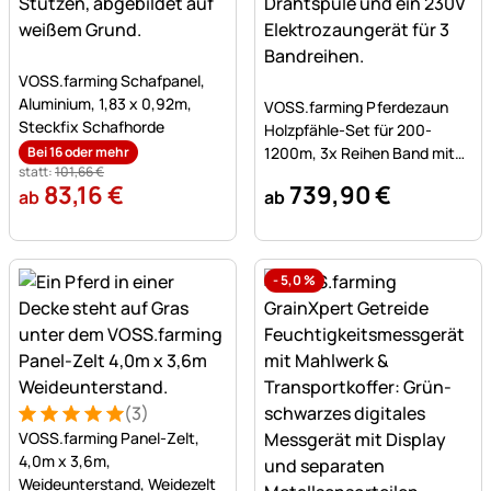
Noch keine Bewertungen abgegeben
VOSS.farming Schafpanel,
Noch keine Bewertungen a
Aluminium, 1,83 x 0,92m,
VOSS.farming Pferdezaun
Steckfix Schafhorde
Holzpfähle-Set für 200-
Bei 16 oder mehr
1200m, 3x Reihen Band mit
statt:
101
,
66
€
200cm Holzpfählen
83
,
16
€
739
,
90
€
ab
ab
-
5,0
%
(3)
Bewertung: 5 von 5 (3 Bewertungen)
3 Bewertungen
VOSS.farming Panel-Zelt,
4,0m x 3,6m,
Weideunterstand, Weidezelt