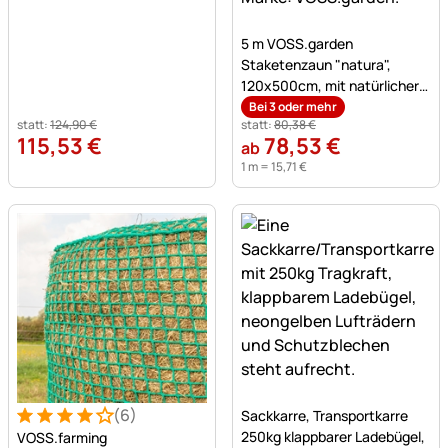
Noch keine Bewertungen a
5 m VOSS.garden
Staketenzaun "natura",
120x500cm, mit natürlicher
Rinde,3-4cm
Bei 3 oder mehr
statt:
124
,
90
€
statt:
80
,
38
€
115
,
53
€
78
,
53
€
ab
1 m =
15
,
71
€
Noch keine Bewertungen a
(6)
Sackkarre, Transportkarre
Bewertung: 4 von 5 (6 Bewertungen)
6 Bewertungen
250kg klappbarer Ladebügel,
VOSS.farming