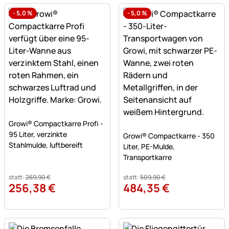
-
5,0
%
-
5,0
%
Noch keine Bewertungen abgegeben
Growi® Compactkarre Profi -
Noch keine Bewertungen a
95 Liter, verzinkte
Growi® Compactkarre - 350
Stahlmulde, luftbereift
Liter, PE-Mulde,
Transportkarre
statt:
269
,
90
€
statt:
509
,
90
€
256
,
38
€
484
,
35
€