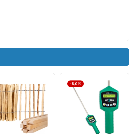
-
5,0
%