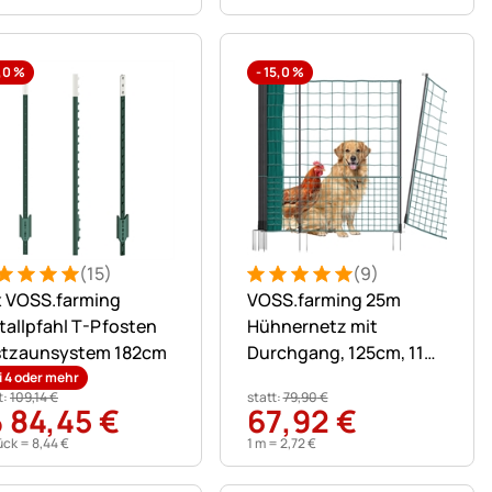
,0
%
-
15,0
%
(15)
(9)
n
ertung: 5 von 5 (15 Bewertungen)
 Bewertungen
Bewertung: 5 von 5 (9 Bewer
9 Bewertungen
x VOSS.farming
VOSS.farming 25m
allpfahl T-Pfosten
Hühnernetz mit
stzaunsystem 182cm
Durchgang, 125cm, 11
Pfähle, 2 Spitzen, grün,
i 4 oder mehr
t:
109
,
14
€
statt:
79
,
90
€
ohne Strom
84
,
45
€
67
,
92
€
b
ück =
8
,
44
€
1 m =
2
,
72
€