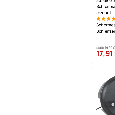
Bewertung
1 Bewert
Schermes
Schleifse
statt:
19
,
90
€
17
,
91