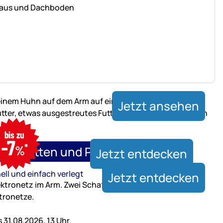
 Haus und Dachboden
Jetzt ansehen
nur
bis zu
bis
-7
*
31.08.2026,
%
xenmatten und Paddockplatten
Jetzt entdecken
13
Uhr
ell und einfach verlegt
Jetzt entdecken
31.08.2026, 13 Uhr.