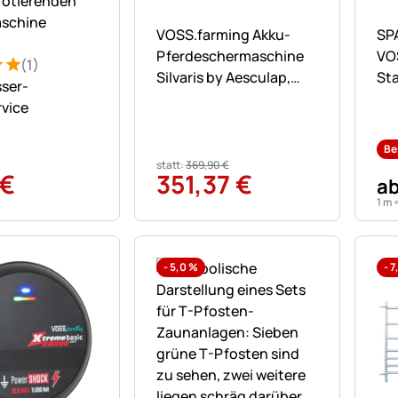
Noch keine Bewertungen abgegebe
No
VOSS.farming Akku-
SP
Pferdeschermaschine
VO
(1)
: 5 von 5 (1 Bewertungen)
ung
Silvaris by Aesculap,
St
ser-
rosa + 1x Akku
aus
rvice
mi
90
Be
statt:
369
,
90
€
€
351
,
37
€
a
1 m 
-
5,0
%
-
7