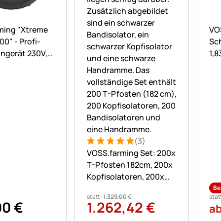
ne Bewertungen abgegeben
No
ming "Xtreme
VO
00" - Profi-
Sc
ngerät 230V,
1,8
k, 20 Joule
Sc
(3)
Bewertung: 5 von 5 (3 Bewertungen
3 Bewertungen
VOSS.farming Set: 200x
T-Pfosten 182cm, 200x
Kopfisolatoren, 200x
Bandisolatoren und
Be
statt:
1.329
,
00
€
stat
Handramme
90
€
1.262
,
42
€
a