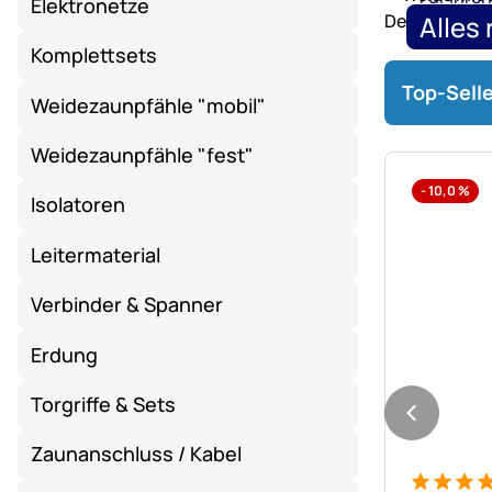
Elektronetze
Heuraufen
Alles
und
Komplettsets
Hühnerhaltu
Roundpe
Top-Selle
-
Weidezaunpfähle "mobil"
bis
31.08.2026,
Weidezaunpfähle "fest"
13
-
10,0
%
Isolatoren
Uhr
bis
Leitermaterial
zu
-15%.
Verbinder & Spanner
Erdung
Torgriffe & Sets
Zaunanschluss / Kabel