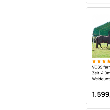
Bewertung
3 Bewert
VOSS.far
Zelt, 4,0m
Weideunt
Weidezel
1.599