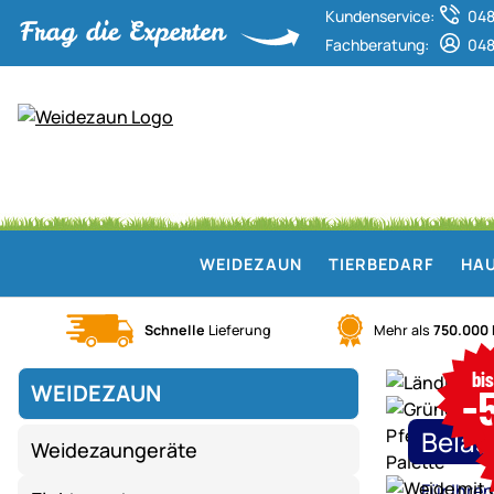
Kundenservice:
048
Fachberatung:
048
WEIDEZAUN
TIERBEDARF
HAU
Schnelle
Lieferung
Mehr als
750.000
Weidezaun.info ist Experte für ele
bi
WEIDEZAUN
-
Mega
Saison-
Belas
Weidezaungeräte
Schlussverka
Weidezaun,
Für Ihre