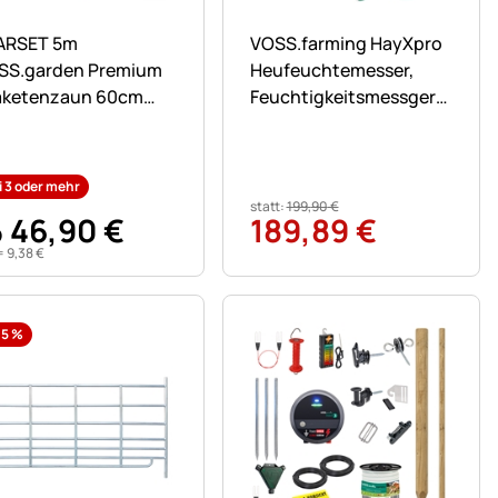
n
ch keine Bewertungen abgegeben
Noch keine Bewertungen ab
ARSET 5m
VOSS.farming HayXpro
SS.garden Premium
Heufeuchtemesser,
aketenzaun 60cm
Feuchtigkeitsmessgerät
 Haselnuss, 3-4cm,
für Heu, Stroh und
t 9 Buchenpfählen
Silage
cm
i 3 oder mehr
statt:
199
,
90
€
46
,
90
€
189
,
89
€
b
=
9
,
38
€
,5
%