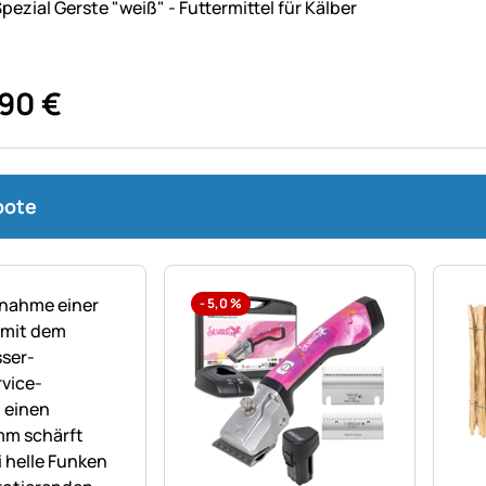
pezial Gerste "weiß" - Futtermittel für Kälber
90
€
bote
-
5,0
%