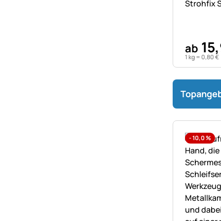
Strohfix S
15
,
ab
1 kg =
0
,
80
€
Topange
-
10,0
%