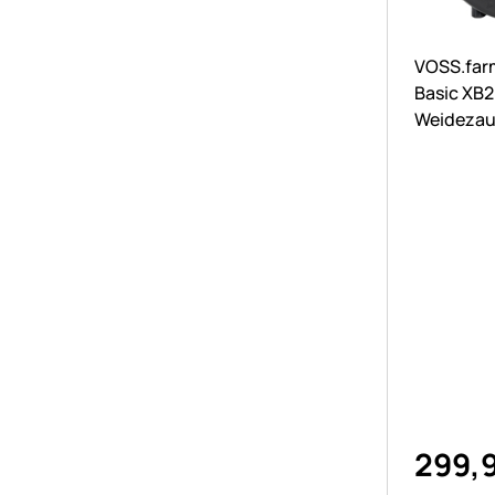
Noch kei
VOSS.far
Basic XB2
Weidezau
Ultra star
299
,