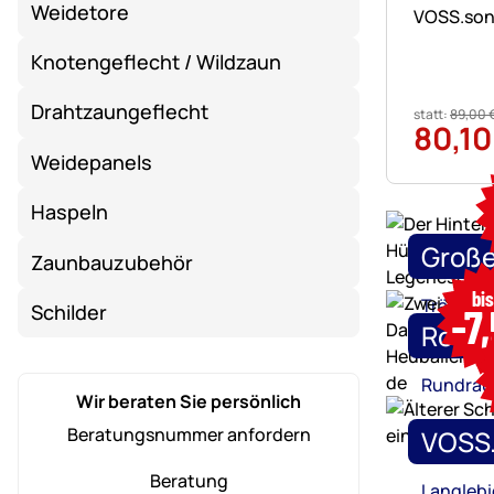
Bewertung
135 Bewe
Weidetore
VOSS.soni
Knotengeflecht / Wildzaun
Drahtzaungeflecht
statt:
89
,
00
80
,
10
Weidepanels
Haspeln
Große
Zaunbauzubehör
bi
Tränken,
-7
Schilder
Robus
Rundrau
Wir beraten Sie persönlich
Beratungsnummer anfordern
VOSS.
Beratung
Langlebi