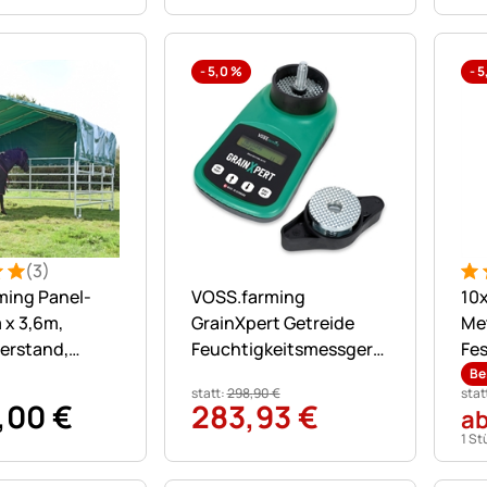
-
5,0
%
-
5
(3)
: 5 von 5 (3 Bewertungen)
ungen
Noch keine Bewertungen abgegebe
Bew
15
ming Panel-
VOSS.farming
10
 x 3,6m,
GrainXpert Getreide
Met
erstand,
Feuchtigkeitsmessgerät
Fe
t
mit Mahlwerk &
Be
statt:
298
,
90
€
stat
Transportkoffer
,
00
€
283
,
93
€
a
1 St