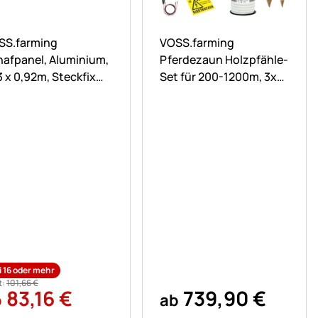
ch keine Bewertungen abgegeben
Noch keine Bewertungen ab
SS.farming
VOSS.farming
hafpanel, Aluminium,
Pferdezaun Holzpfähle-
3 x 0,92m, Steckfix
Set für 200-1200m, 3x
hafhorde
Reihen Band mit 200cm
Holzpfählen
)
i 16 oder mehr
t:
101
,
66
€
83
,
16
€
739
,
90
€
b
ab