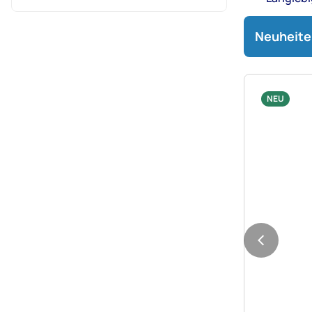
Neuheite
NEU
Noch kei