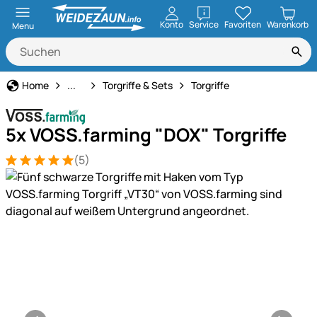
öffnen
Konto
Service
Favoriten
Warenkorb
Menu
Weidezaun
Home
...
Torgriffe & Sets
Torgriffe
5x VOSS.farming "DOX" Torgriffe
(5)
Bewertung: 5 von 5 (5 Bewertungen)
5 Bewertungen
Produktgalerie