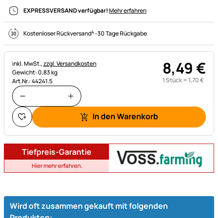
EXPRESSVERSAND verfügbar!
Mehr erfahren
4
Kostenloser Rückversand
-
30 Tage Rückgabe
8
,
49
€
Steuerhinweis:
inkl. MwSt.,
zzgl. Versandkosten
Gewicht: 0,83 kg
1 Stück =
1
,
70
€
Art.Nr.: 44241.5
In den Warenkorb
Tiefpreis-Garantie
Hier mehr erfahren.
Wird oft zusammen gekauft mit folgenden
Produkten: