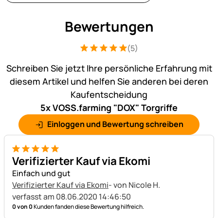
Bewertungen
(5)
Bewertung: 5 von 5 (5 Bewertungen)
5 Bewertungen
Schreiben Sie jetzt Ihre persönliche Erfahrung mit
diesem Artikel und helfen Sie anderen bei deren
Kaufentscheidung
5x VOSS.farming "DOX" Torgriffe
Einloggen und Bewertung schreiben
5 von 5
Verifizierter Kauf via Ekomi
Einfach und gut
Verifizierter Kauf via Ekomi
- von Nicole H.
verfasst am 08.06.2020 14:46:50
0 von 0
Kunden fanden diese Bewertung hilfreich.