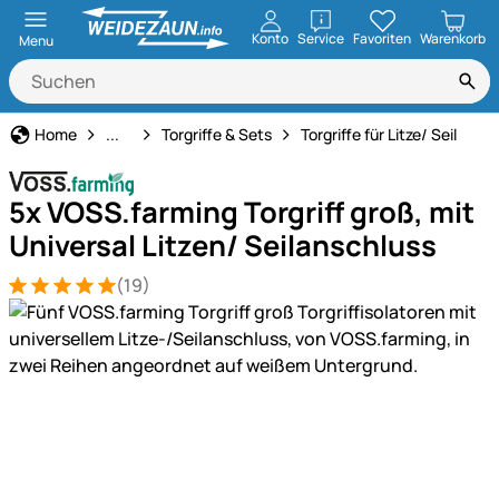
öffnen
Konto
Service
Favoriten
Warenkorb
Menu
Weidezaun
Home
...
Torgriffe & Sets
Torgriffe für Litze/ Seil
5x VOSS.farming Torgriff groß, mit
Universal Litzen/ Seilanschluss
(19)
Bewertung: 5 von 5 (19 Bewertungen)
19 Bewertungen
Produktgalerie