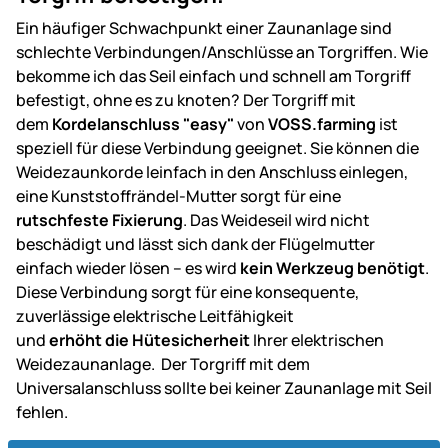
Ein häufiger Schwachpunkt einer Zaunanlage sind
schlechte Verbindungen/Anschlüsse an Torgriffen. Wie
bekomme ich das Seil einfach und schnell am Torgriff
befestigt, ohne es zu knoten? Der Torgriff mit
dem
Kordelanschluss "easy"
von
VOSS.farming
ist
speziell für diese Verbindung geeignet. Sie können die
Weidezaunkorde leinfach in den Anschluss einlegen,
eine Kunststoffrändel-Mutter sorgt für eine
rutschfeste Fixierung
. Das Weideseil wird nicht
beschädigt und lässt sich dank der Flügelmutter
einfach wieder lösen – es wird
kein Werkzeug benötigt
.
Diese Verbindung sorgt für eine konsequente,
zuverlässige elektrische Leitfähigkeit
und
erhöht die Hütesicherheit
Ihrer elektrischen
Weidezaunanlage. Der Torgriff mit dem
Universalanschluss sollte bei keiner Zaunanlage mit Seil
fehlen.