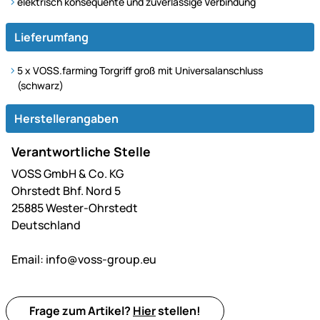
elektrisch konsequente und zuverlässige Verbindung
Lieferumfang
5 x VOSS.farming Torgriff groß mit Universalanschluss
(schwarz)
Herstellerangaben
Verantwortliche Stelle
VOSS GmbH & Co. KG
Ohrstedt Bhf. Nord 5
25885 Wester-Ohrstedt
Deutschland
Email:
info@voss-group.eu
Frage zum Artikel?
Hier
stellen!