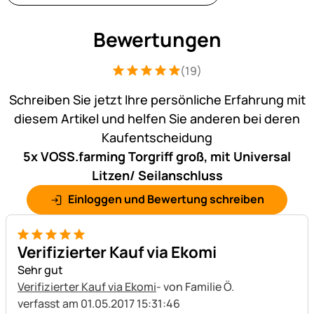
Bewertungen
(19)
Bewertung: 5 von 5 (19 Bewertungen)
19 Bewertungen
Schreiben Sie jetzt Ihre persönliche Erfahrung mit
diesem Artikel und helfen Sie anderen bei deren
Kaufentscheidung
5x VOSS.farming Torgriff groß, mit Universal
Litzen/ Seilanschluss
Einloggen und Bewertung schreiben
5 von 5
Verifizierter Kauf via Ekomi
Sehr gut
Verifizierter Kauf via Ekomi
- von Familie Ö.
verfasst am 01.05.2017 15:31:46