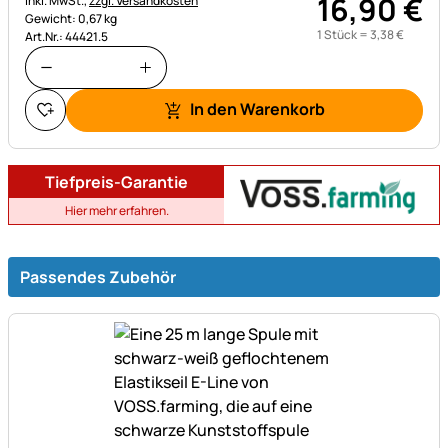
16
,
90
€
inkl. MwSt.,
zzgl. Versandkosten
Gewicht: 0,67 kg
1 Stück =
3
,
38
€
Art.Nr.: 44421.5
In den Warenkorb
Tiefpreis-Garantie
Hier mehr erfahren.
Passendes Zubehör