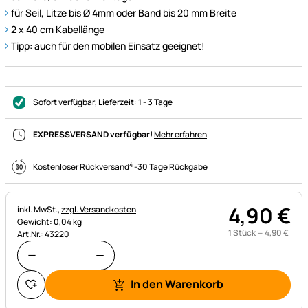
für Seil, Litze bis Ø 4mm oder Band bis 20 mm Breite
2 x 40 cm Kabellänge
Tipp: auch für den mobilen Einsatz geeignet!
Sofort verfügbar
, Lieferzeit:
1 - 3 Tage
EXPRESSVERSAND verfügbar!
Mehr erfahren
4
Kostenloser Rückversand
-
30 Tage Rückgabe
4
,
90
€
Steuerhinweis:
inkl. MwSt.,
zzgl. Versandkosten
Gewicht: 0,04 kg
1 Stück =
4
,
90
€
Art.Nr.: 43220
In den Warenkorb