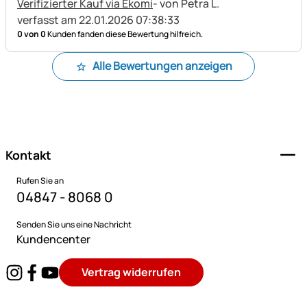
Verifizierter Kauf via Ekomi
- von Petra L.
verfasst am 22.01.2026 07:38:33
0 von 0
Kunden fanden diese Bewertung hilfreich.
Alle Bewertungen anzeigen
Fußzeile
Kontakt
Rufen Sie an
04847 - 8068 0
Senden Sie uns eine Nachricht
Kundencenter
Vertrag widerrufen