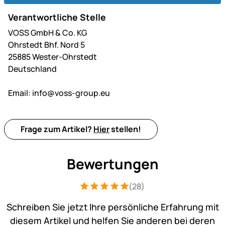
Verantwortliche Stelle
VOSS GmbH & Co. KG
Ohrstedt Bhf. Nord 5
25885 Wester-Ohrstedt
Deutschland
Email:
info@voss-group.eu
Frage zum Artikel?
Hier
stellen!
Bewertungen
(28)
Bewertung: 5 von 5 (28 Bewertungen)
28 Bewertungen
Schreiben Sie jetzt Ihre persönliche Erfahrung mit
diesem Artikel und helfen Sie anderen bei deren