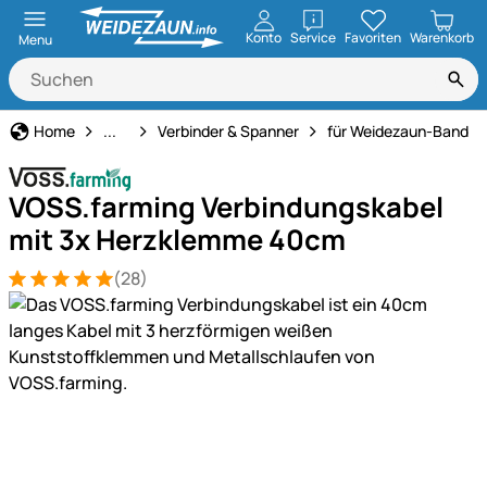
öffnen
Konto
Service
Favoriten
Warenkorb
Menu
Weidezaun
Home
...
Verbinder & Spanner
für Weidezaun-Band
VOSS.farming Verbindungskabel
mit 3x Herzklemme 40cm
(28)
Bewertung: 5 von 5 (28 Bewertungen)
28 Bewertungen
Produktgalerie